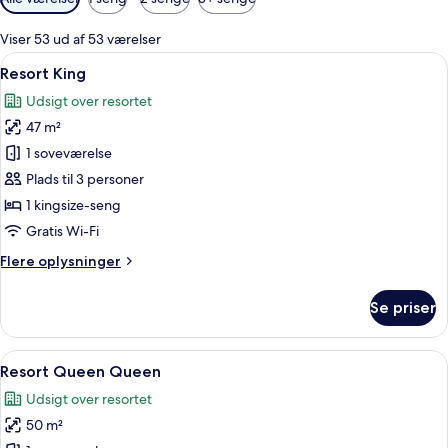
filtre
for
Viser 53 ud af 53 værelser
værelser
Indlæs
Et hotelværelse med en seng, en blå s
5
Resort King
alle
Udsigt over resortet
billeder
47 m²
af
Resort
1 soveværelse
King
Plads til 3 personer
1 kingsize-seng
Gratis Wi-Fi
Flere
Flere oplysninger
oplysninger
om
Se priser
Resort
King
Indlæs
Premium-sengetøj, dundyner, senge 
5
Resort Queen Queen
alle
Udsigt over resortet
billeder
50 m²
af