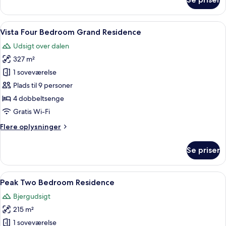
Vista
Four
Bedroom
Indlæs
Et badeværelse med et fristående bade
6
Residence
Vista Four Bedroom Grand Residence
alle
Udsigt over dalen
billeder
327 m²
af
Vista
1 soveværelse
Four
Plads til 9 personer
Bedroom
4 dobbeltsenge
Grand
Gratis Wi-Fi
Residence
Flere
Flere oplysninger
oplysninger
om
Se priser
Vista
Four
Bedroom
Indlæs
Et hotelværelse med en stor seng, en p
10
Grand
Peak Two Bedroom Residence
alle
Residence
Bjergudsigt
billeder
215 m²
af
Peak
1 soveværelse