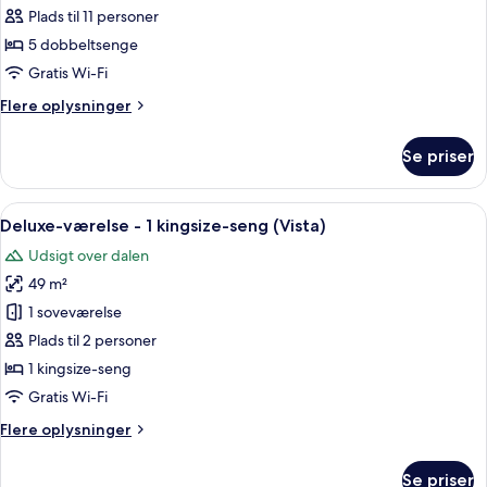
Five
Plads til 11 personer
Bedroom
5 dobbeltsenge
Grand
Gratis Wi-Fi
Residence
Flere
Flere oplysninger
oplysninger
om
Se priser
Peak
Five
Bedroom
Indlæs
Et moderne badeværelse med et sort 
4
Grand
Deluxe-værelse - 1 kingsize-seng (Vista)
alle
Residence
Udsigt over dalen
billeder
49 m²
af
Deluxe-
1 soveværelse
værelse
Plads til 2 personer
-
1 kingsize-seng
1
Gratis Wi-Fi
kingsize-
Flere
Flere oplysninger
seng
oplysninger
(Vista)
om
Se priser
Deluxe-