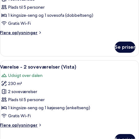
Peaks
Plads til 5 personer
Suite
1 kingsize-seng og 1 sovesofa (dobbeltseng)
Gratis Wi-Fi
Flere
Flere oplysninger
oplysninger
om
Se priser
Spanish
Peaks
Suite
Indlæs
Et hotelværelse med en stor seng, en p
7
Værelse - 2 soveværelser (Vista)
alle
Udsigt over dalen
billeder
230 m²
af
Værelse
2 soveværelser
-
Plads til 5 personer
2
1 kingsize-seng og 1 køjeseng (enkeltseng)
soveværelser
Gratis Wi-Fi
(Vista)
Flere
Flere oplysninger
oplysninger
om