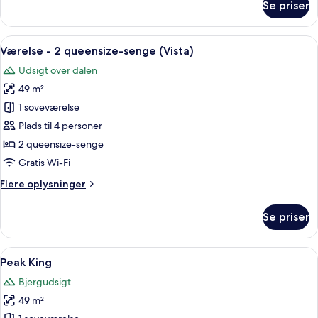
Se priser
Vista
King
Indlæs
Et hotelværelse med to senge, et fladsk
4
Værelse - 2 queensize-senge (Vista)
alle
Udsigt over dalen
billeder
49 m²
af
Værelse
1 soveværelse
-
Plads til 4 personer
2
2 queensize-senge
queensize-
Gratis Wi-Fi
senge
Flere
Flere oplysninger
(Vista)
oplysninger
om
Se priser
Værelse
-
2
Indlæs
Et hotelværelse med en stor seng, pejs
4
queensize-
Peak King
alle
senge
Bjergudsigt
(Vista)
billeder
49 m²
af