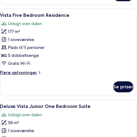
3
Bedroom
Indlæs
Et moderne hotelværelse med køjeseng
7
Grand
Vista Five Bedroom Residence
alle
Residence
Udsigt over dalen
billeder
177 m²
af
Vista
1 soveværelse
Five
Plads til 11 personer
Bedroom
5 dobbeltsenge
Residence
Gratis Wi-Fi
Flere
Flere oplysninger
oplysninger
om
Se priser
Vista
Five
Bedroom
Indlæs
Et hotelværelse med en blå sofa, et r
5
Residence
Deluxe Vista Junior One Bedroom Suite
alle
Udsigt over dalen
billeder
58 m²
af
Deluxe
1 soveværelse