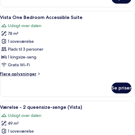
værelse
-
Indlæs
Et moderne badeværelse med et sort 
5
1
Vista One Bedroom Accessible Suite
alle
kingsize-
Udsigt over dalen
seng
billeder
(Vista)
78 m²
af
Vista
1 soveværelse
One
Plads til 3 personer
Bedroom
1 kingsize-seng
Accessible
Gratis Wi-Fi
Suite
Flere
Flere oplysninger
oplysninger
om
Se priser
Vista
One
Bedroom
Indlæs
Et moderne badeværelse med et sort 
4
Accessible
Værelse - 2 queensize-senge (Vista)
alle
Suite
Udsigt over dalen
billeder
49 m²
af
Værelse
1 soveværelse