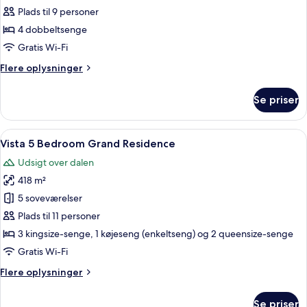
Four
Plads til 9 personer
Bedroom
4 dobbeltsenge
Grand
Gratis Wi-Fi
Residence
Flere
Flere oplysninger
oplysninger
om
Se priser
Peak
Four
Bedroom
Indlæs
En moderne stue med en hjørnesofa, en
7
Grand
Vista 5 Bedroom Grand Residence
alle
Residence
Udsigt over dalen
billeder
418 m²
af
Vista
5 soveværelser
5
Plads til 11 personer
Bedroom
3 kingsize-senge, 1 køjeseng (enkeltseng) og 2 queensize-senge
Grand
Gratis Wi-Fi
Residence
Flere
Flere oplysninger
oplysninger
om
Se priser