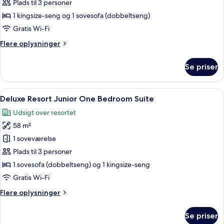
Vista
Plads til 3 personer
Junior
1 kingsize-seng og 1 sovesofa (dobbeltseng)
One
Gratis Wi-Fi
Bedroom
Flere
Flere oplysninger
Suite
oplysninger
om
Se priser
Deluxe
Vista
Junior
Indlæs
En bakke med kaffekande, kopper, en 
4
One
Deluxe Resort Junior One Bedroom Suite
alle
Bedroom
Udsigt over resortet
Suite
billeder
58 m²
af
Deluxe
1 soveværelse
Resort
Plads til 3 personer
Junior
1 sovesofa (dobbeltseng) og 1 kingsize-seng
One
Gratis Wi-Fi
Bedroom
Flere
Flere oplysninger
Suite
oplysninger
om
Se priser
Deluxe