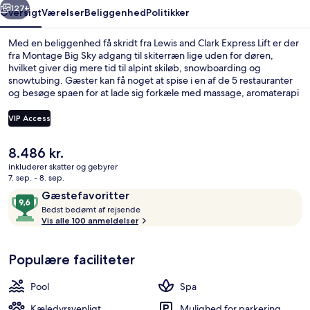
127+
Oversigt
Værelser
Beliggenhed
Politikker
Med en beliggenhed få skridt fra Lewis and Clark Express Lift er der
fra Montage Big Sky adgang til skiterræn lige uden for døren,
hvilket giver dig mere tid til alpint skiløb, snowboarding og
snowtubing. Gæster kan få noget at spise i en af de 5 restauranter
og besøge spaen for at lade sig forkæle med massage, aromaterapi
eller ayurvediske behandlinger. Andre højdepunkter på dette hotel
med luksusfaciliteter omfatter 4 barer/lounger, en indendørs pool
VIP Access
og en udendørs pool. Der tilbydes også skipas, skiopbevaring og
udlejning af skiudstyr. Rejsende har kun godt at sige om stedets
Den
8.486 kr.
hjælpsomme personale.
Udendørsområde
nuværende
inkluderer skatter og gebyrer
pris
7. sep. - 8. sep.
er
Anmeldelser
9,6
Gæstefavoritter
8.486 kr.
B
ud
Bedst bedømt af rejsende
e
Vis alle 100 anmeldelser
af
d
10,
s
Gæstefavoritter
Populære faciliteter
t
b
Pool
Spa
e
d
Kæledyrsvenligt
Mulighed for parkering