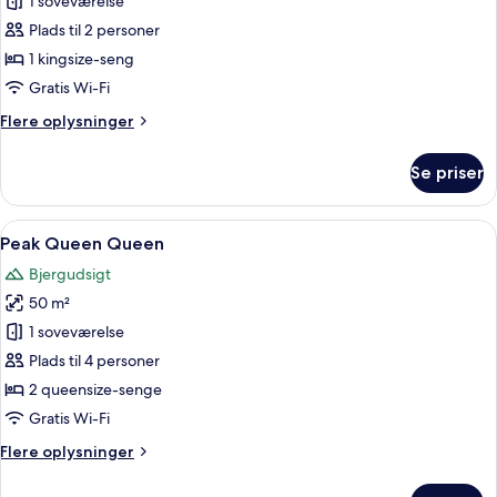
Peak
1 soveværelse
King
Plads til 2 personer
1 kingsize-seng
Gratis Wi-Fi
Flere
Flere oplysninger
oplysninger
om
Se priser
Peak
King
Indlæs
Et hotelværelse med to senge, et skriv
4
Peak Queen Queen
alle
Bjergudsigt
billeder
50 m²
af
Peak
1 soveværelse
Queen
Plads til 4 personer
Queen
2 queensize-senge
Gratis Wi-Fi
Flere
Flere oplysninger
oplysninger
om