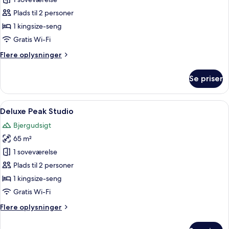
Studiolejlighed
(Vista)
Plads til 2 personer
1 kingsize-seng
Gratis Wi-Fi
Flere
Flere oplysninger
oplysninger
om
Se priser
Studiolejlighed
(Vista)
Indlæs
Et hotelværelse med en stor seng, en sof
5
Deluxe Peak Studio
alle
Bjergudsigt
billeder
65 m²
af
Deluxe
1 soveværelse
Peak
Plads til 2 personer
Studio
1 kingsize-seng
Gratis Wi-Fi
Flere
Flere oplysninger
oplysninger
om