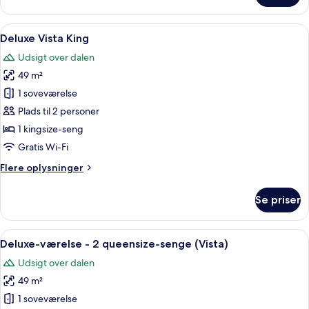
Vista
One
Indlæs
Et hotelværelse med en stor seng, fjern
4
Bedroom
Deluxe Vista King
alle
Suite
Udsigt over dalen
billeder
49 m²
af
Deluxe
1 soveværelse
Vista
Plads til 2 personer
King
1 kingsize-seng
Gratis Wi-Fi
Flere
Flere oplysninger
oplysninger
om
Se priser
Deluxe
Vista
King
Indlæs
Et hotelværelse med to senge, et fladsk
4
Deluxe-værelse - 2 queensize-senge (Vista)
alle
Udsigt over dalen
billeder
49 m²
af
Deluxe-
1 soveværelse