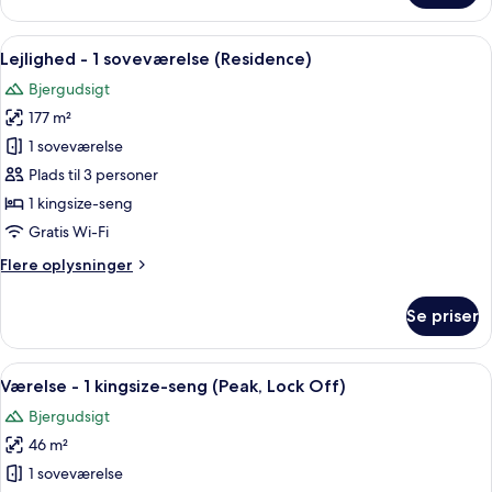
studiolejlighed
(Vista)
Indlæs
Et moderne hotelværelse med en stor s
4
Lejlighed - 1 soveværelse (Residence)
alle
Bjergudsigt
billeder
177 m²
af
Lejlighed
1 soveværelse
-
Plads til 3 personer
1
1 kingsize-seng
soveværelse
Gratis Wi-Fi
(Residence)
Flere
Flere oplysninger
oplysninger
om
Se priser
Lejlighed
-
1
Indlæs
Et hotelværelse med en stor seng, to 
5
soveværelse
Værelse - 1 kingsize-seng (Peak, Lock Off)
alle
(Residence)
Bjergudsigt
billeder
46 m²
af
Værelse
1 soveværelse