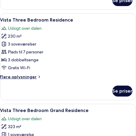
Se priser
Værelse
-
2
Indlæs
Et moderne køkken med en central ø,
7
soveværelser
Vista Three Bedroom Residence
alle
(Vista)
Udsigt over dalen
billeder
230 m²
af
Vista
3 soveværelser
Three
Plads til 7 personer
Bedroom
3 dobbeltsenge
Residence
Gratis Wi-Fi
Flere
Flere oplysninger
oplysninger
om
Se priser
Vista
Three
Bedroom
Indlæs
Et hotelværelse med en stor seng, en 
6
Residence
Vista Three Bedroom Grand Residence
alle
Udsigt over dalen
billeder
323 m²
af
Vista
1 soveværelse