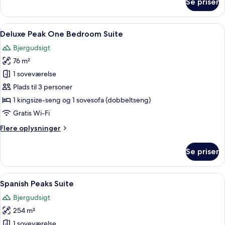
Se priser
Deluxe
Peak
Studio
Indlæs
Et hotelværelse med en blå sofa, et ru
5
Deluxe Peak One Bedroom Suite
alle
Bjergudsigt
billeder
76 m²
af
Deluxe
1 soveværelse
Peak
Plads til 3 personer
One
1 kingsize-seng og 1 sovesofa (dobbeltseng)
Bedroom
Gratis Wi-Fi
Suite
Flere
Flere oplysninger
oplysninger
om
Se priser
Deluxe
Peak
One
Indlæs
En rummelig stue med en hjørnesofa, 
6
Bedroom
Spanish Peaks Suite
alle
Suite
Bjergudsigt
billeder
254 m²
af
Spanish
1 soveværelse