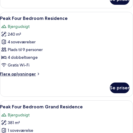
Peak
Three
Bedroom
Indlæs
Et hotelværelse med en stor seng, to 
4
Residence
Peak Four Bedroom Residence
alle
Bjergudsigt
billeder
240 m²
af
Peak
4 soveværelser
Four
Plads til 9 personer
Bedroom
4 dobbeltsenge
Residence
Gratis Wi-Fi
Flere
Flere oplysninger
oplysninger
om
Se priser
Peak
Four
Bedroom
Indlæs
En moderne stue med pejs, stort tv og
8
Residence
Peak Four Bedroom Grand Residence
alle
Bjergudsigt
billeder
381 m²
af
Peak
1 soveværelse