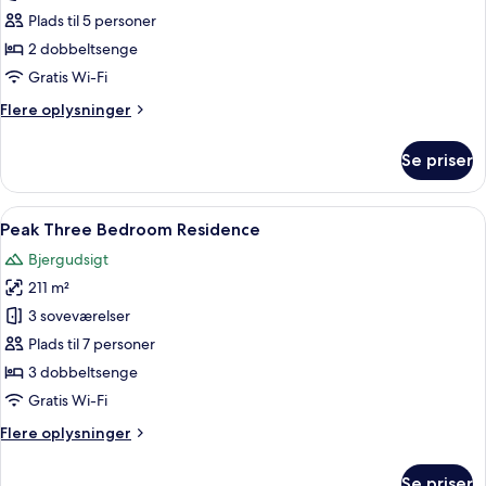
Two
Plads til 5 personer
Bedroom
2 dobbeltsenge
Residence
Gratis Wi-Fi
Flere
Flere oplysninger
oplysninger
om
Se priser
Peak
Two
Bedroom
Indlæs
En hyggelig stue med pejs, behagelige 
6
Residence
Peak Three Bedroom Residence
alle
Bjergudsigt
billeder
211 m²
af
Peak
3 soveværelser
Three
Plads til 7 personer
Bedroom
3 dobbeltsenge
Residence
Gratis Wi-Fi
Flere
Flere oplysninger
oplysninger
om
Se priser