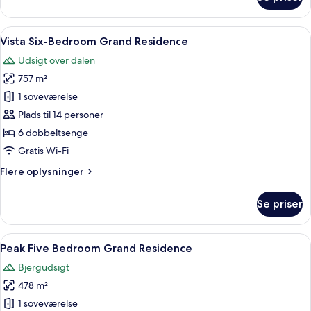
Vista
5
Bedroom
Indlæs
Et hotelværelse med en seng, et fjerns
6
Grand
Vista Six-Bedroom Grand Residence
alle
Residence
Udsigt over dalen
billeder
757 m²
af
Vista
1 soveværelse
Six-
Plads til 14 personer
Bedroom
6 dobbeltsenge
Grand
Gratis Wi-Fi
Residence
Flere
Flere oplysninger
oplysninger
om
Se priser
Vista
Six-
Bedroom
Indlæs
Et hotelværelse med en stor seng, to 
6
Grand
Peak Five Bedroom Grand Residence
alle
Residence
Bjergudsigt
billeder
478 m²
af
Peak
1 soveværelse