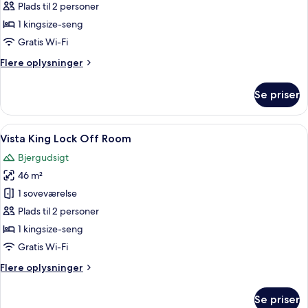
-
Plads til 2 personer
1
1 kingsize-seng
kingsize-
Gratis Wi-Fi
seng
Flere
Flere oplysninger
(Peak,
oplysninger
Lock
om
Se priser
Off)
Værelse
-
1
Indlæs
Et hotelværelse med en stor seng, en 
5
kingsize-
Vista King Lock Off Room
alle
seng
Bjergudsigt
(Peak,
billeder
Lock
46 m²
af
Off)
Vista
1 soveværelse
King
Plads til 2 personer
Lock
1 kingsize-seng
Off
Gratis Wi-Fi
Room
Flere
Flere oplysninger
oplysninger
om
Se priser
Vista