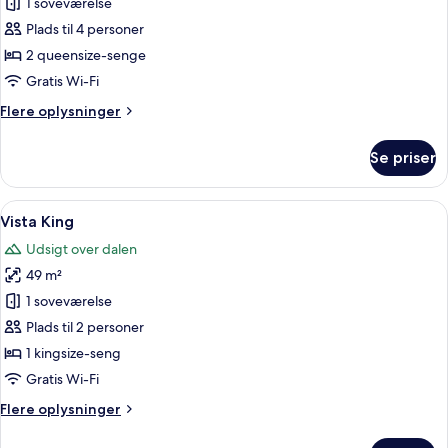
Resort
1 soveværelse
Queen
Plads til 4 personer
Queen
2 queensize-senge
Gratis Wi-Fi
Flere
Flere oplysninger
oplysninger
om
Se priser
Resort
Queen
Queen
Indlæs
Et hotelværelse med en stor seng, fjern
4
Vista King
alle
Udsigt over dalen
billeder
49 m²
af
Vista
1 soveværelse
King
Plads til 2 personer
1 kingsize-seng
Gratis Wi-Fi
Flere
Flere oplysninger
oplysninger
om