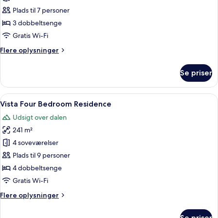
Three
Plads til 7 personer
Bedroom
3 dobbeltsenge
Grand
Gratis Wi-Fi
Residence
Flere
Flere oplysninger
oplysninger
om
Se priser
Vista
Three
Bedroom
Indlæs
En balkon med udsigt over et sneklæd
5
Grand
Vista Four Bedroom Residence
alle
Residence
Udsigt over dalen
billeder
241 m²
af
Vista
4 soveværelser
Four
Plads til 9 personer
Bedroom
4 dobbeltsenge
Residence
Gratis Wi-Fi
Flere
Flere oplysninger
oplysninger
om
Se priser