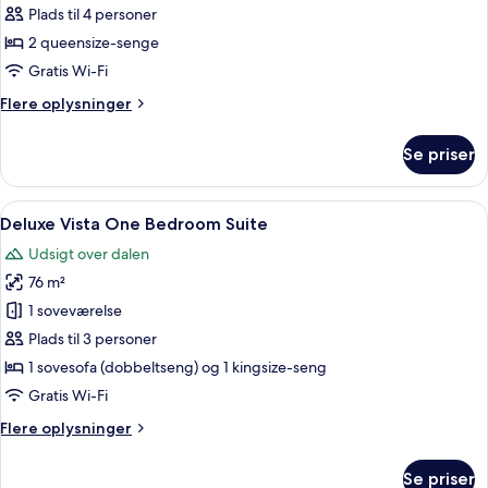
-
Plads til 4 personer
2
2 queensize-senge
queensize-
Gratis Wi-Fi
senge
Flere
Flere oplysninger
(Vista)
oplysninger
om
Se priser
Værelse
-
2
Indlæs
Et hotelværelse med en stor seng, et 
4
queensize-
Deluxe Vista One Bedroom Suite
alle
senge
Udsigt over dalen
(Vista)
billeder
76 m²
af
Deluxe
1 soveværelse
Vista
Plads til 3 personer
One
1 sovesofa (dobbeltseng) og 1 kingsize-seng
Bedroom
Gratis Wi-Fi
Suite
Flere
Flere oplysninger
oplysninger
om
Se priser
Deluxe