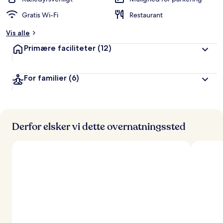
ø
Gratis Wi-Fi
Restaurant
m
t
Vis alle
a
Primære faciliteter
(12)
f
r
For familier
(6)
e
j
s
e
n
d
Derfor elsker vi dette overnatningssted
e