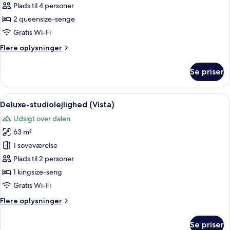
værelse
Plads til 4 personer
-
2 queensize-senge
2
Gratis Wi-Fi
queensize-
Flere
Flere oplysninger
senge
oplysninger
(Vista)
om
Se priser
Deluxe-
værelse
-
Indlæs
Et moderne badeværelse med et stort
6
2
Deluxe-studiolejlighed (Vista)
alle
queensize-
Udsigt over dalen
senge
billeder
(Vista)
63 m²
af
Deluxe-
1 soveværelse
studiolejlighed
Plads til 2 personer
(Vista)
1 kingsize-seng
Gratis Wi-Fi
Flere
Flere oplysninger
oplysninger
om
Se priser
Deluxe-