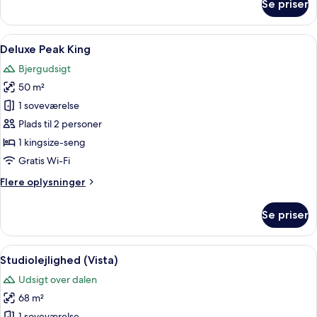
Se priser
Peak
Queen
Queen
Indlæs
Et hotelværelse med en stor seng, fjern
4
Deluxe Peak King
alle
Bjergudsigt
billeder
50 m²
af
Deluxe
1 soveværelse
Peak
Plads til 2 personer
King
1 kingsize-seng
Gratis Wi-Fi
Flere
Flere oplysninger
oplysninger
om
Se priser
Deluxe
Peak
King
Indlæs
Et moderne hotelværelse med en stor se
4
Studiolejlighed (Vista)
alle
Udsigt over dalen
billeder
68 m²
af
1 soveværelse