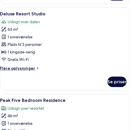
Resort
Junior
Indlæs
Et hotelværelse med en stor seng, en sof
4
One
Deluxe Resort Studio
alle
Bedroom
Udsigt over dalen
Suite
billeder
63 m²
af
Deluxe
1 soveværelse
Resort
Plads til 3 personer
Studio
1 kingsize-seng
Gratis Wi-Fi
Flere
Flere oplysninger
oplysninger
om
Se priser
Deluxe
Resort
Studio
Indlæs
Et hotelværelse med en stor seng, en p
8
Peak Five Bedroom Residence
alle
Udsigt over resortet
billeder
46 m²
af
Peak
1 soveværelse