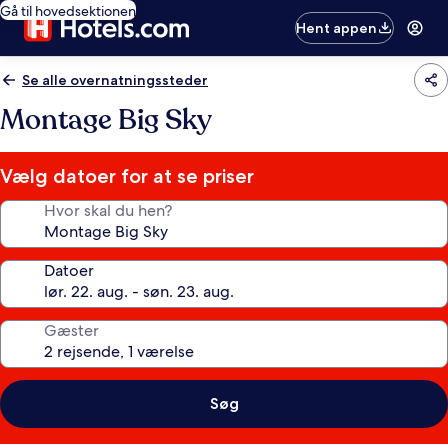
Gå til hovedsektionen
Hent appen
Se alle overnatningssteder
Montage Big Sky
Vælg datoer for at se priser
Hvor skal du hen?
Datoer
Gæster
Søg