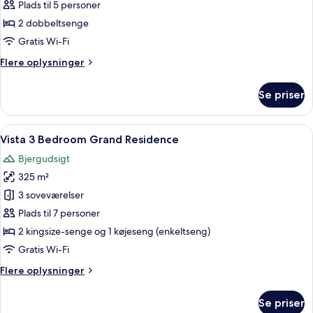
Two
Plads til 5 personer
Bedroom
2 dobbeltsenge
Residence
Gratis Wi-Fi
Flere
Flere oplysninger
oplysninger
om
Se priser
Vista
Two
Bedroom
Indlæs
Et hotelværelse med en stor seng, en 
4
Residence
Vista 3 Bedroom Grand Residence
alle
Bjergudsigt
billeder
325 m²
af
Vista
3 soveværelser
3
Plads til 7 personer
Bedroom
2 kingsize-senge og 1 køjeseng (enkeltseng)
Grand
Gratis Wi-Fi
Residence
Flere
Flere oplysninger
oplysninger
om
Se priser
Vista