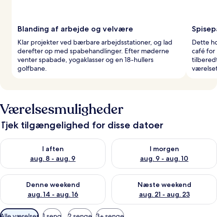
Blanding af arbejde og velvære
Spisep
Klar projekter ved bærbare arbejdsstationer, og lad
Dette ho
derefter op med spabehandlinger. Efter møderne
café fo
venter spabade, yogaklasser og en 18-hullers
tilbered
golfbane.
værelset
Værelsesmuligheder
Tjek tilgængelighed for disse datoer
Tjek tilgængelighed for i aften aug. 8 - aug. 9
Tjek tilgængelighed for i morg
I aften
I morgen
aug. 8 - aug. 9
aug. 9 - aug. 10
Tjek tilgængelighed for denne weekend aug. 14 - aug. 16
Tjek tilgængelighed for næste
Denne weekend
Næste weekend
aug. 14 - aug. 16
aug. 21 - aug. 23
Tilgængelige
Alle værelser
1 seng
2 senge
3+ senge