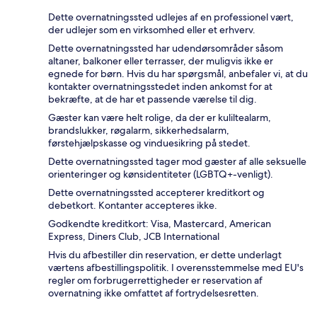
Dette overnatningssted udlejes af en professionel vært,
der udlejer som en virksomhed eller et erhverv.
Dette overnatningssted har udendørsområder såsom
altaner, balkoner eller terrasser, der muligvis ikke er
egnede for børn. Hvis du har spørgsmål, anbefaler vi, at du
kontakter overnatningsstedet inden ankomst for at
bekræfte, at de har et passende værelse til dig.
Gæster kan være helt rolige, da der er kuliltealarm,
brandslukker, røgalarm, sikkerhedsalarm,
førstehjælpskasse og vinduesikring på stedet.
Dette overnatningssted tager mod gæster af alle seksuelle
orienteringer og kønsidentiteter (LGBTQ+-venligt).
Dette overnatningssted accepterer kreditkort og
debetkort. Kontanter accepteres ikke.
Godkendte kreditkort: Visa, Mastercard, American
Express, Diners Club, JCB International
Hvis du afbestiller din reservation, er dette underlagt
værtens afbestillingspolitik. I overensstemmelse med EU's
regler om forbrugerrettigheder er reservation af
overnatning ikke omfattet af fortrydelsesretten.