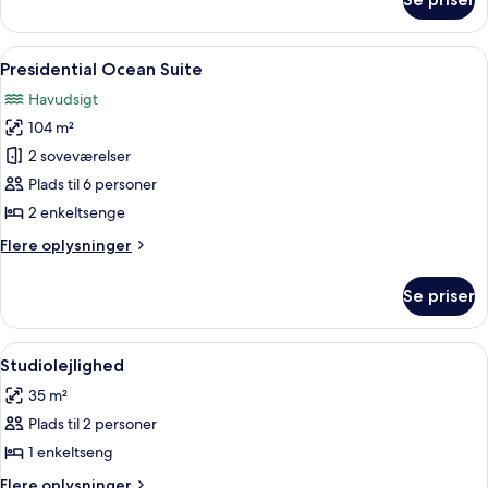
Classic
Ocean
Room
Indlæs
En moderne stue med en sofa, to lænes
15
with
Presidential Ocean Suite
alle
Balcony
Havudsigt
billeder
104 m²
af
Presidential
2 soveværelser
Ocean
Plads til 6 personer
Suite
2 enkeltsenge
Flere
Flere oplysninger
oplysninger
om
Se priser
Presidential
Ocean
Suite
Indlæs
Et moderne hotelværelse med en stor
12
Studiolejlighed
alle
35 m²
billeder
Plads til 2 personer
af
Studiolejlighed
1 enkeltseng
Flere
Flere oplysninger