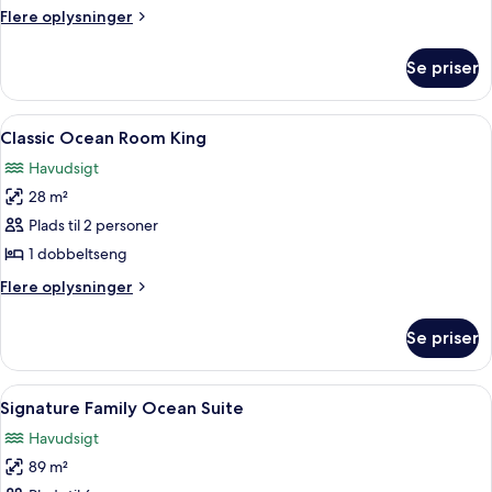
Suite
Flere
Flere oplysninger
with
oplysninger
Balcony
om
Se priser
Signature
Ocean
Suite
Indlæs
Et hotelværelse med en stor seng, et r
11
with
Classic Ocean Room King
alle
Balcony
Havudsigt
billeder
28 m²
af
Classic
Plads til 2 personer
Ocean
1 dobbeltseng
Room
Flere
Flere oplysninger
King
oplysninger
om
Se priser
Classic
Ocean
Room
Indlæs
Et moderne hotelværelse med stort vind
16
King
Signature Family Ocean Suite
alle
Havudsigt
billeder
89 m²
af