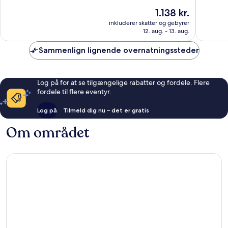
Point
10,
af
Prisen
1.138 kr.
Fantastisk,
10,
er
379
Fremrag
inkluderer skatter og gebyrer
1.138 kr.
anmeldelser
12. aug. - 13. aug.
47
anmelde
Sammenlign lignende overnatningssteder
Log på for at se tilgængelige rabatter og fordele. Flere
fordele til flere eventyr.
Log på
Tilmeld dig nu – det er gratis
Om området