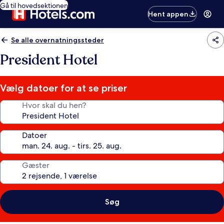
Gå til hovedsektionen
Hent appen
Se alle overnatningssteder
President Hotel
Vælg datoer for at se priser
Hvor skal du hen?
Datoer
Gæster
Søg