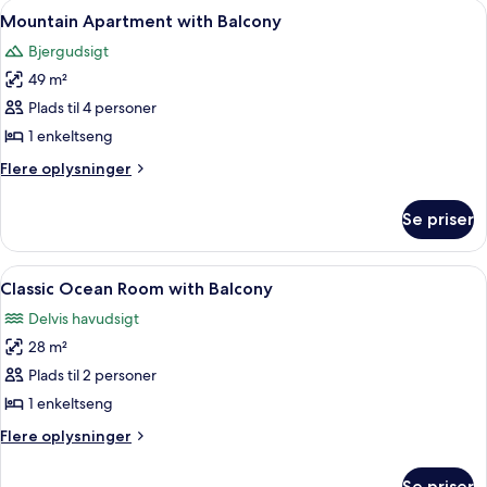
Indlæs
Et værelse med et stort vindue, der giv
14
View
Apartment
Mountain Apartment with Balcony
alle
with
Bjergudsigt
Mountain
billeder
View
49 m²
af
Mountain
Plads til 4 personer
Apartment
1 enkeltseng
with
Flere
Flere oplysninger
Balcony
oplysninger
om
Se priser
Mountain
Apartment
with
Indlæs
Et hotelværelse med en stor seng, et 
12
Balcony
Classic Ocean Room with Balcony
alle
Delvis havudsigt
billeder
28 m²
af
Classic
Plads til 2 personer
Ocean
1 enkeltseng
Room
Flere
Flere oplysninger
with
oplysninger
Balcony
om
Se priser