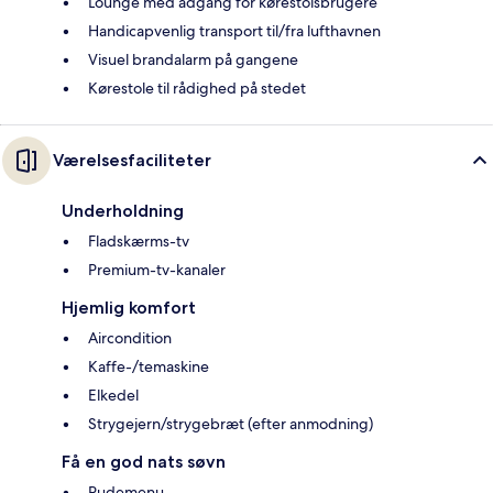
Lounge med adgang for kørestolsbrugere
Handicapvenlig transport til/fra lufthavnen
Visuel brandalarm på gangene
Kørestole til rådighed på stedet
Værelsesfaciliteter
Underholdning
Fladskærms-tv
Premium-tv-kanaler
Hjemlig komfort
Aircondition
Kaffe-/temaskine
Elkedel
Strygejern/strygebræt (efter anmodning)
Få en god nats søvn
Pudemenu