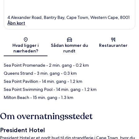
4 Alexander Road, Bantry Bay, Cape Town, Western Cape, 8001
Åbn kort
Kort
Hvad ligger i
Sådan kommer du
Restauranter
nærheden?
rundt
Sea Point Promenade
- 2 min. gang
- 0.2 km
Queens Strand
- 3 min. gang
- 0.3 km
Sea Point Pavillion
- 14 min. gang
- 1.2 km
Sea Point Swimming Pool
- 14 min. gang
- 1.2 km
Milton Beach
- 15 min. gang
- 1.3 km
Om overnatningsstedet
President Hotel
President Hotel er et godt bud til din strandferie i Cape Town, hvor du