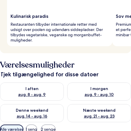
Kulinarisk paradis
Sov me
Restauranten tilbyder internationale retter med
Premium
udsigt over poolen og udendørs siddepladser. Der
et perfe
tilbydes vegetariske, veganske og morgenbuffet-
minibar 
muligheder.
Værelsesmuligheder
Tjek tilgængelighed for disse datoer
Tjek tilgængelighed for i aften aug. 8 - aug. 9
Tjek tilgængelighed for i morg
I aften
I morgen
aug. 8 - aug. 9
aug. 9 - aug. 10
Tjek tilgængelighed for denne weekend aug. 14 - aug. 16
Tjek tilgængelighed for næste
Denne weekend
Næste weekend
aug. 14 - aug. 16
aug. 21 - aug. 23
Tilgængelige
Alle værelser
1 seng
2 senge