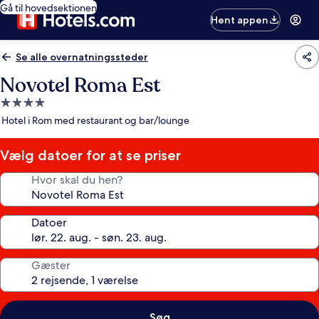
Gå til hovedsektionen
Hent appen
Se alle overnatningssteder
Novotel Roma Est
4.0-
stjernet
Hotel i Rom med restaurant og bar/lounge
overnatningssted
Vælg datoer for at se priser
Hvor skal du hen?
Datoer
Gæster
Søg