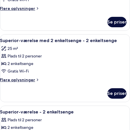
1
Flere
Flere oplysninger
dobbeltseng
oplysninger
om
Se priser
Superior-
værelse
-
Indlæs
Et hotelværelse med to senge, hver m
11
1
Superior-værelse med 2 enkeltsenge - 2 enkeltsenge
alle
dobbeltseng
25 m²
billeder
Plads til 2 personer
af
Superior-
2 enkeltsenge
værelse
Gratis Wi-Fi
med
Flere
Flere oplysninger
2
oplysninger
enkeltsenge
om
Se priser
Superior-
-
værelse
2
med
Indlæs
Et hotelværelse med to senge, en træs
enkeltsenge
8
2
Superior-værelse - 2 enkeltsenge
alle
enkeltsenge
Plads til 2 personer
-
billeder
2
2 enkeltsenge
af