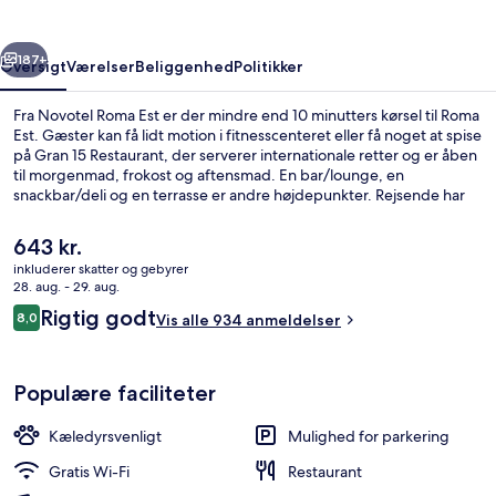
rige
Næste
187+
Oversigt
Værelser
Beliggenhed
Politikker
Fra Novotel Roma Est er der mindre end 10 minutters kørsel til Roma
Est. Gæster kan få lidt motion i fitnesscenteret eller få noget at spise
på Gran 15 Restaurant, der serverer internationale retter og er åben
til morgenmad, frokost og aftensmad. En bar/lounge, en
snackbar/deli og en terrasse er andre højdepunkter. Rejsende har
kun godt at sige om stedets hjælpsomme personale.
Den
643 kr.
nuværende
inkluderer skatter og gebyrer
pris
28. aug. - 29. aug.
Bar ved poolen
er
Anmeldelser
Rigtig godt
8,0
Vis alle 934 anmeldelser
643 kr.
8,0 ud af 10.
Populære faciliteter
Kæledyrsvenligt
Mulighed for parkering
Gratis Wi-Fi
Restaurant