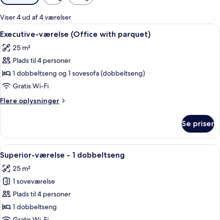
filtre
for
Viser 4 ud af 4 værelser
værelser
Indlæs
Et hotelværelse med seng, skrivebord, 
16
Executive-værelse (Office with parquet)
alle
25 m²
billeder
Plads til 4 personer
af
Executive-
1 dobbeltseng og 1 sovesofa (dobbeltseng)
værelse
Gratis Wi-Fi
(Office
Flere
Flere oplysninger
with
oplysninger
parquet)
om
Se priser
Executive-
værelse
(Office
Indlæs
Et hotelværelse med seng, skrivebord, 
14
with
Superior-værelse - 1 dobbeltseng
alle
parquet)
25 m²
billeder
1 soveværelse
af
Superior-
Plads til 4 personer
værelse
1 dobbeltseng
-
Gratis Wi-Fi