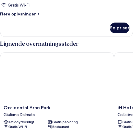
enkeltsenge
Superior-
Gratis Wi-Fi
værelse
Flere
Flere oplysninger
-
oplysninger
om
2
Se priser
Superior-
enkeltsenge
værelse
-
Lignende overnatningssteder
2
enkeltsenge
Occidental Aran Park
iH Hotel
Occidental
iH
Occidental Aran Park
iH Hot
Aran
Hotels
Giuliano Dalmata
Collatin
Park
Roma
Kæledyrsvenligt
Gratis parkering
Grati
Giuliano
Z3
Gratis Wi-Fi
Restaurant
Gratis
Dalmata
Collatin