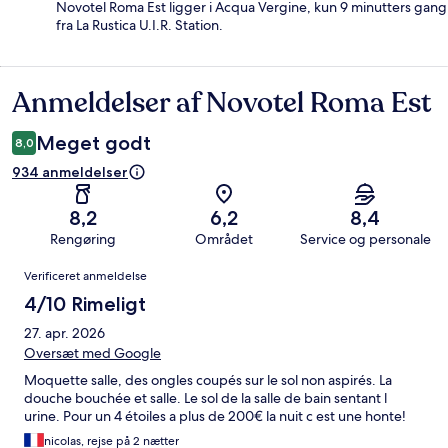
Novotel Roma Est ligger i Acqua Vergine, kun 9 minutters gang
fra La Rustica U.I.R. Station.
Anmeldelser af Novotel Roma Est
Anmeldelser
Meget godt
8,0
934 anmeldelser
8,2
6,2
8,4
Rengøring
Området
Service og personale
Anmeldelser
Verificeret anmeldelse
4/10 Rimeligt
27. apr. 2026
Oversæt med Google
Moquette salle, des ongles coupés sur le sol non aspirés. La
douche bouchée et salle. Le sol de la salle de bain sentant l
urine. Pour un 4 étoiles a plus de 200€ la nuit c est une honte!
nicolas, rejse på 2 nætter