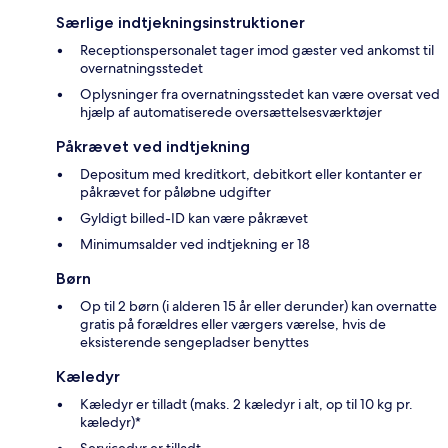
Særlige indtjekningsinstruktioner
Receptionspersonalet tager imod gæster ved ankomst til
overnatningsstedet
Oplysninger fra overnatningsstedet kan være oversat ved
hjælp af automatiserede oversættelsesværktøjer
Påkrævet ved indtjekning
Depositum med kreditkort, debitkort eller kontanter er
påkrævet for påløbne udgifter
Gyldigt billed-ID kan være påkrævet
Minimumsalder ved indtjekning er 18
Børn
Op til 2 børn (i alderen 15 år eller derunder) kan overnatte
gratis på forældres eller værgers værelse, hvis de
eksisterende sengepladser benyttes
Kæledyr
Kæledyr er tilladt (maks. 2 kæledyr i alt, op til 10 kg pr.
kæledyr)*
Servicedyr er tilladt