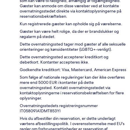
som kan være til rådighed, afhængig af tilgængelighed.
Gæster kan anmode om disse værelser ved at kontakte
overnatningsstedet direkte via kontaktoplysningerne på
reservationsbekræftelsen.
Kun registrerede gæster kan opholde sig på værelserne.
Gæster kan være helt rolige, da der er brandslukker og
røgalarm på stedet.
Dette overnatningssted tager mod gæster af alle seksuelle
orienteringer og kønsidentiteter (LGBTQ+-venligt).
Dette overnatningssted accepterer kreditkort og
debetkort. Kontanter accepteres ikke.
Godkendte kreditkort: Visa, Mastercard, American Express
Som følge af nationale reguleringer kan der ikke overføres
mere end 5000 EUR i kontanter på dette
overnatningssted. Kontakt overnatningsstedet via
kontaktoplysningerne i reservationsbekræftelsen for flere
oplysninger.
Overnatningsstedets registreringsnummer
IT058091A1DMT853YI
Hvis du afbestiller din reservation, er dette underlagt
værtens afbestillingspolitik. I overensstemmelse med EU's
regler om forbrugerrettigheder er reservation af