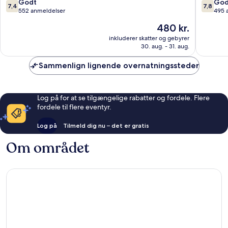
7.4
7.8
Godt
God
7,4
7,8
ud
ud
552 anmeldelser
495 
af
af
Prisen
480 kr.
10,
10,
er
Godt,
Godt,
inkluderer skatter og gebyrer
480 kr.
30. aug. - 31. aug.
552
495
anmeldelser
anmelde
Sammenlign lignende overnatningssteder
Log på for at se tilgængelige rabatter og fordele. Flere
fordele til flere eventyr.
Log på
Tilmeld dig nu – det er gratis
Om området