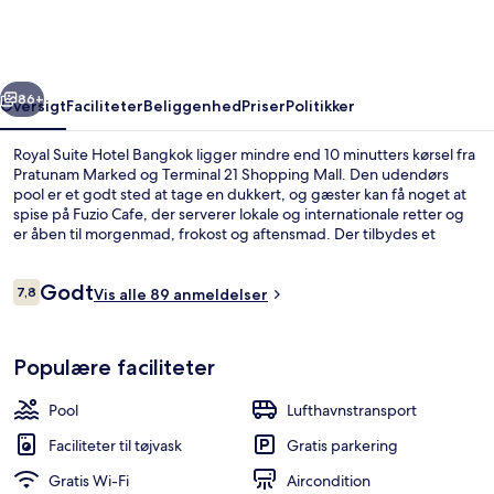
Bangkok
rige
Næste
86+
Oversigt
Faciliteter
Beliggenhed
Priser
Politikker
Royal Suite Hotel Bangkok ligger mindre end 10 minutters kørsel fra
Pratunam Marked og Terminal 21 Shopping Mall. Den udendørs
pool er et godt sted at tage en dukkert, og gæster kan få noget at
spise på Fuzio Cafe, der serverer lokale og internationale retter og
er åben til morgenmad, frokost og aftensmad. Der tilbydes et
fitnesscenter og en snackbar/deli, og lejlighederne rammer rigtigt
med faciliteter som premium-sengetøj og brusehoved med
Anmeldelser
Godt
spredningseffekt. Offentlig transport er tæt på: Ramkhamhaeng
7,8
Vis alle 89 anmeldelser
7,8 ud af 10.
Metrostation ligger kun 12 minutter derfra til fods.
Fitnessfaciliteter
Populære faciliteter
Pool
Lufthavnstransport
Faciliteter til tøjvask
Gratis parkering
Gratis Wi-Fi
Aircondition