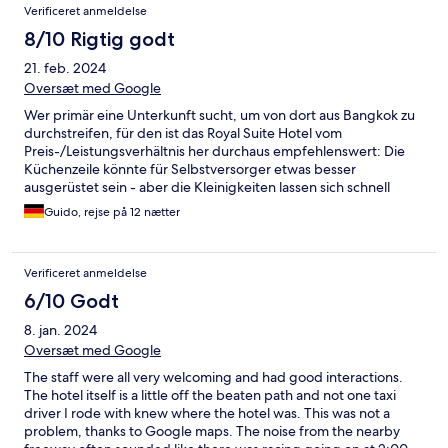
Verificeret anmeldelse
8/10 Rigtig godt
21. feb. 2024
Oversæt med Google
Wer primär eine Unterkunft sucht, um von dort aus Bangkok zu
durchstreifen, für den ist das Royal Suite Hotel vom
Preis-/Leistungsverhältnis her durchaus empfehlenswert: Die
Küchenzeile könnte für Selbstversorger etwas besser
ausgerüstet sein - aber die Kleinigkeiten lassen sich schnell
besorgen. Der Dachpool ist gepflegt und überraschenderweise
Guido, rejse på 12 nætter
still - trotz der vorbeiführenden Hochstraßen!
EInkaufsmöglichkeiten und Restaurants in unmittelbarer Nähe
gibt's zuhauf und mein persönliches Highlight: so gut wie keine
Verificeret anmeldelse
Moskitos in der Ungebung! ;)))
6/10 Godt
8. jan. 2024
Oversæt med Google
The staff were all very welcoming and had good interactions.
The hotel itself is a little off the beaten path and not one taxi
driver I rode with knew where the hotel was. This was not a
problem, thanks to Google maps. The noise from the nearby