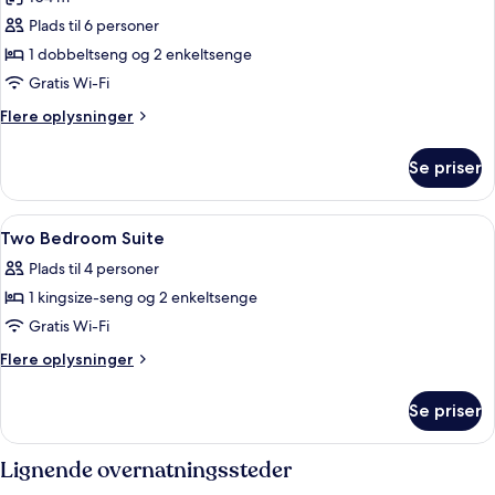
af
2
Plads til 6 personer
Bedrooms
1 dobbeltseng og 2 enkeltsenge
Suite
Gratis Wi-Fi
Flere
Flere oplysninger
oplysninger
om
Se priser
2
Bedrooms
Suite
Indlæs
1 soveværelse, premium-sengetøj, min
12
Two Bedroom Suite
alle
Plads til 4 personer
billeder
1 kingsize-seng og 2 enkeltsenge
af
Two
Gratis Wi-Fi
Bedroom
Flere
Flere oplysninger
Suite
oplysninger
om
Se priser
Two
Bedroom
Suite
Lignende overnatningssteder