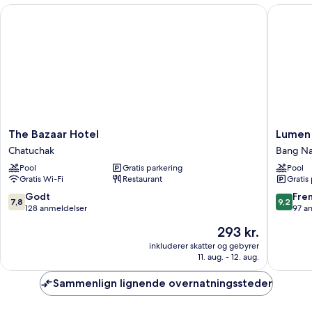
The Bazaar Hotel
Lumen B
The
Lumen
The Bazaar Hotel
Lumen 
Bazaar
Bangko
Chatuchak
Bang N
Hotel
Udomsu
Pool
Gratis parkering
Pool
Chatuchak
Station
Gratis Wi-Fi
Restaurant
Gratis
Bang
Na
7.8
9.2
Godt
Fre
7,8
9,2
ud
ud
128 anmeldelser
97 a
af
af
Prisen
293 kr.
10,
10,
er
Godt,
Fremrag
inkluderer skatter og gebyrer
293 kr.
11. aug. - 12. aug.
128
97
anmeldelser
anmelde
Sammenlign lignende overnatningssteder