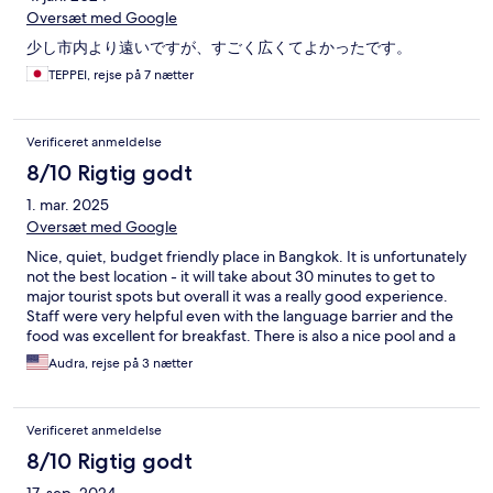
Oversæt med Google
少し市内より遠いですが、すごく広くてよかったです。
TEPPEI, rejse på 7 nætter
Verificeret anmeldelse
8/10 Rigtig godt
1. mar. 2025
Oversæt med Google
Nice, quiet, budget friendly place in Bangkok. It is unfortunately
not the best location - it will take about 30 minutes to get to
major tourist spots but overall it was a really good experience.
Staff were very helpful even with the language barrier and the
food was excellent for breakfast. There is also a nice pool and a
little gym.
Audra, rejse på 3 nætter
Verificeret anmeldelse
8/10 Rigtig godt
17. sep. 2024