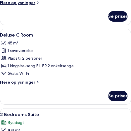
Flere
Flere oplysninger
oplysninger
om
Se priser
Deluxe
B
Room
Indlæs
En pænt redt seng med hvide sengetø
10
Deluxe C Room
alle
45 m²
billeder
1 soveværelse
af
Deluxe
Plads til 2 personer
C
1 kingsize-seng ELLER 2 enkeltsenge
Room
Gratis Wi-Fi
Flere
Flere oplysninger
oplysninger
om
Se priser
Deluxe
C
Room
Indlæs
Et hotelværelse med to senge, et skriv
14
2 Bedrooms Suite
alle
Byudsigt
billeder
104 m²