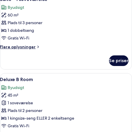
alle
Byudsigt
billeder
60 m²
af
Suite
Plads til 3 personer
-
1 dobbeltseng
1
Gratis Wi-Fi
soveværelse
Flere
Flere oplysninger
oplysninger
om
Se priser
Suite
-
1
Indlæs
Deluxe B Room | 1 soveværelse, premi
8
soveværelse
Deluxe B Room
alle
Byudsigt
billeder
45 m²
af
Deluxe
1 soveværelse
B
Plads til 2 personer
Room
1 kingsize-seng ELLER 2 enkeltsenge
Gratis Wi-Fi