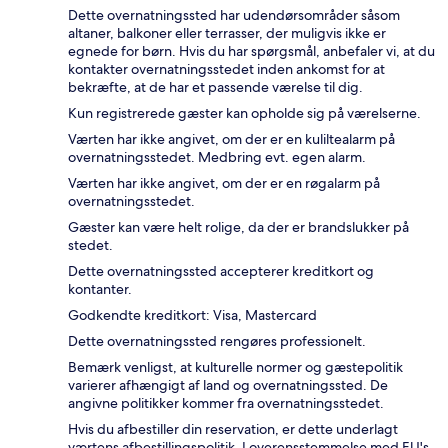
Dette overnatningssted har udendørsområder såsom
altaner, balkoner eller terrasser, der muligvis ikke er
egnede for børn. Hvis du har spørgsmål, anbefaler vi, at du
kontakter overnatningsstedet inden ankomst for at
bekræfte, at de har et passende værelse til dig.
Kun registrerede gæster kan opholde sig på værelserne.
Værten har ikke angivet, om der er en kuliltealarm på
overnatningsstedet. Medbring evt. egen alarm.
Værten har ikke angivet, om der er en røgalarm på
overnatningsstedet.
Gæster kan være helt rolige, da der er brandslukker på
stedet.
Dette overnatningssted accepterer kreditkort og
kontanter.
Godkendte kreditkort: Visa, Mastercard
Dette overnatningssted rengøres professionelt.
Bemærk venligst, at kulturelle normer og gæstepolitik
varierer afhængigt af land og overnatningssted. De
angivne politikker kommer fra overnatningsstedet.
Hvis du afbestiller din reservation, er dette underlagt
værtens afbestillingspolitik. I overensstemmelse med EU's