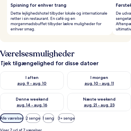
Spisning for enhver trang
Første
Dette lejlighedshotel tilbyder lokale og internationale
De udva
retter i sin restaurant. En café og en
sengetø
morgenmadsbuffet tilbyder lækre muligheder for
Aftenpæ
enhver smag.
ultimati
Værelsesmuligheder
Tjek tilgængelighed for disse datoer
Tjek tilgængelighed for i aften aug. 9 - aug. 10
Tjek tilgængelighed for i morg
I aften
I morgen
aug. 9 - aug. 10
aug. 10 - aug. 11
Tjek tilgængelighed for denne weekend aug. 14 - aug. 16
Tjek tilgængelighed for næste
Denne weekend
Næste weekend
aug. 14 - aug. 16
aug. 21 - aug. 23
Tilgængelige
Alle værelser
2 senge
1 seng
3+ senge
filtre
for
Viser 7 ud af 7 værelser