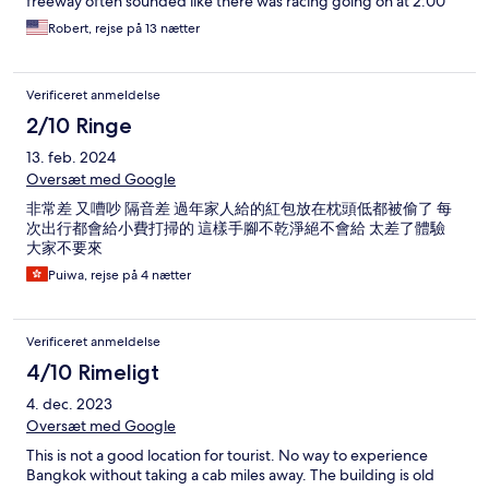
freeway often sounded like there was racing going on at 2:00
A.M. Breakfast hours were descent (6:00 to 10:00) but if you
Robert, rejse på 13 nætter
arrive later in the morning, the food in the buffet is cold, and
definitely tastes as if it has been sitting for a while. Overall, it was
a good stay for the price, and we did stay there for two weeks.
Verificeret anmeldelse
2/10 Ringe
13. feb. 2024
Oversæt med Google
非常差 又嘈吵 隔音差 過年家人給的紅包放在枕頭低都被偷了 每
次出行都會給小費打掃的 這樣手腳不乾淨絕不會給 太差了體驗
大家不要來
Puiwa, rejse på 4 nætter
Verificeret anmeldelse
4/10 Rimeligt
4. dec. 2023
Oversæt med Google
This is not a good location for tourist. No way to experience
Bangkok without taking a cab miles away. The building is old