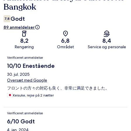
Bangkok
Godt
7,8
89 anmeldelser
8,2
6,8
8,4
Rengøring
Området
Service og personale
Anmeldelser
Verificeret anmeldelse
10/10 Enestående
30. jul. 2025
Oversæt med Google
フロントの方々の対応も良く、非常に満足できました。
Keisuke, rejse på 2 nætter
Verificeret anmeldelse
6/10 Godt
4. jan. 2024