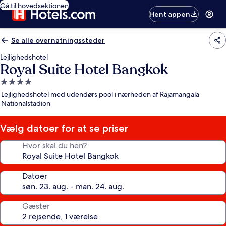
Gå til hovedsektionen
Hent appen
Se alle overnatningssteder
Lejlighedshotel
Royal Suite Hotel Bangkok
4.0-
stjernet
Lejlighedshotel med udendørs pool i nærheden af Rajamangala
overnatningssted
Nationalstadion
Vælg datoer for at se priser
Hvor skal du hen?
Datoer
Gæster