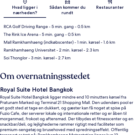
Hvad ligger i
Sådan kommer du
Restauranter
nærheden?
rundt
RCA Golf Driving Range
- 5 min. gang
- 0.5 km
The Rink Ice Arena
- 5 min. gang
- 0.5 km
Mall Ramkhamhaeng (indkøbscenter)
- 1 min. kørsel
- 1.6 km
Ramkhamhaeng Universitet
- 2 min. kørsel
- 2.3 km
Soi Thonglor
- 3 min. kørsel
- 2.7 km
Om overnatningsstedet
Royal Suite Hotel Bangkok
Royal Suite Hotel Bangkok ligger mindre end 10 minutters kørsel fra
Pratunam Marked og Terminal 21 Shopping Mall. Den udendørs pool er
et godt sted at tage en dukkert, og gæster kan få noget at spise på
Fuzio Cafe, der serverer lokale og internationale retter og er åben til
morgenmad, frokost og aftensmad. Der tilbydes et fitnesscenter og en
snackbar/deli, og lejlighederne rammer rigtigt med faciliteter som
premium-sengetøj og brusehoved med spredningseffekt. Offentlig
transport er tæt på: Ramkhamhaeng Metrostation ligger kun 12