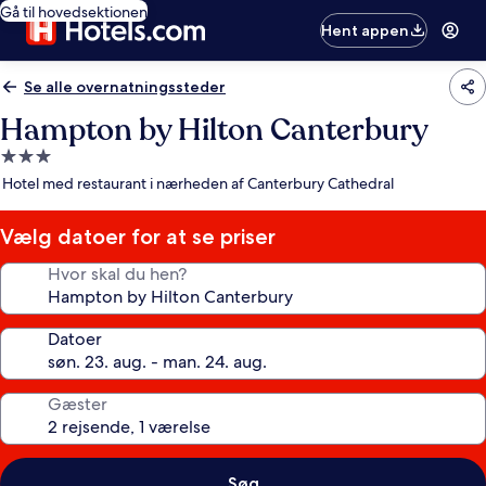
Gå til hovedsektionen
Hent appen
Se alle overnatningssteder
Hampton by Hilton Canterbury
3.0-
stjernet
Hotel med restaurant i nærheden af Canterbury Cathedral
overnatningssted
Vælg datoer for at se priser
Hvor skal du hen?
Datoer
Gæster
Søg