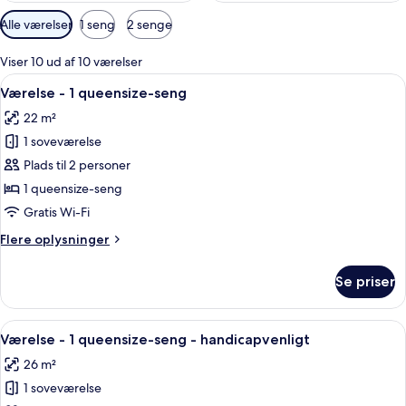
Tilgængelige
Alle værelser
1 seng
2 senge
filtre
for
Viser 10 ud af 10 værelser
værelser
Indlæs
Et hotelværelse med en seng, hvide pu
9
Værelse - 1 queensize-seng
alle
22 m²
billeder
1 soveværelse
af
Værelse
Plads til 2 personer
-
1 queensize-seng
1
Gratis Wi-Fi
queensize-
Flere
Flere oplysninger
seng
oplysninger
om
Se priser
Værelse
-
1
Indlæs
Et hotelværelse med seng, skrivebord, 
12
queensize-
Værelse - 1 queensize-seng - handicapvenligt
alle
seng
26 m²
billeder
1 soveværelse
af