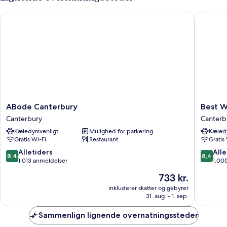
Sofa
Bed
ABode Canterbury
Best Wes
ABode
Best
ABode Canterbury
Best W
Canterbury
Western
Canterbury
Canterb
Canterbury
Abbots
Kæledyrsvenligt
Mulighed for parkering
Kæledy
Barton
Gratis Wi-Fi
Restaurant
Gratis
Hotel
Canterb
8.4
8.4
Alletiders
Alle
8,4
8,4
ud
ud
1.013 anmeldelser
1.00
af
af
Prisen
733 kr.
10,
10,
er
Alletiders,
Alletider
inkluderer skatter og gebyrer
733 kr.
31. aug. - 1. sep.
1.013
1.005
anmeldelser
anmelde
Sammenlign lignende overnatningssteder