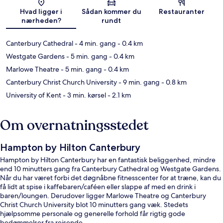
Kort
Hvad ligger i
Sådan kommer du
Restauranter
nærheden?
rundt
Canterbury Cathedral
- 4 min. gang
- 0.4 km
Westgate Gardens
- 5 min. gang
- 0.4 km
Marlowe Theatre
- 5 min. gang
- 0.4 km
Canterbury Christ Church University
- 9 min. gang
- 0.8 km
University of Kent
- 3 min. kørsel
- 2.1 km
Om overnatningsstedet
Hampton by Hilton Canterbury
Hampton by Hilton Canterbury har en fantastisk beliggenhed, mindre
end 10 minutters gang fra Canterbury Cathedral og Westgate Gardens.
Når du har været forbi det døgnåbne fitnesscenter for at træne, kan du
få lidt at spise i kaffebaren/caféen eller slappe af med en drink i
baren/loungen. Derudover ligger Marlowe Theatre og Canterbury
Christ Church University blot 10 minutters gang væk. Stedets
hjælpsomme personale og generelle forhold får rigtig gode
bedømmelser fra rejsende.