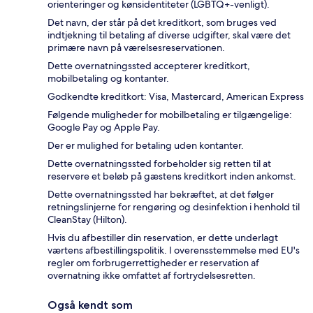
orienteringer og kønsidentiteter (LGBTQ+-venligt).
Det navn, der står på det kreditkort, som bruges ved
indtjekning til betaling af diverse udgifter, skal være det
primære navn på værelsesreservationen.
Dette overnatningssted accepterer kreditkort,
mobilbetaling og kontanter.
Godkendte kreditkort: Visa, Mastercard, American Express
Følgende muligheder for mobilbetaling er tilgængelige:
Google Pay og Apple Pay.
Der er mulighed for betaling uden kontanter.
Dette overnatningssted forbeholder sig retten til at
reservere et beløb på gæstens kreditkort inden ankomst.
Dette overnatningssted har bekræftet, at det følger
retningslinjerne for rengøring og desinfektion i henhold til
CleanStay (Hilton).
Hvis du afbestiller din reservation, er dette underlagt
værtens afbestillingspolitik. I overensstemmelse med EU's
regler om forbrugerrettigheder er reservation af
overnatning ikke omfattet af fortrydelsesretten.
Også kendt som