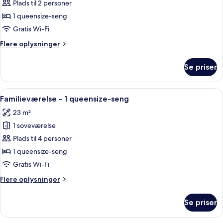
Værelse
Plads til 2 personer
-
1 queensize-seng
1
Gratis Wi-Fi
queensize-
Flere
Flere oplysninger
seng
oplysninger
-
om
Se priser
Værelse
handicapvenligt
-
1
Indlæs
Et hotelværelse med en seng, hvide pu
4
queensize-
Familieværelse - 1 queensize-seng
alle
seng
23 m²
-
billeder
handicapvenligt
1 soveværelse
af
Familieværelse
Plads til 4 personer
-
1 queensize-seng
1
Gratis Wi-Fi
queensize-
Flere
Flere oplysninger
seng
oplysninger
om
Se priser
Familieværelse
-