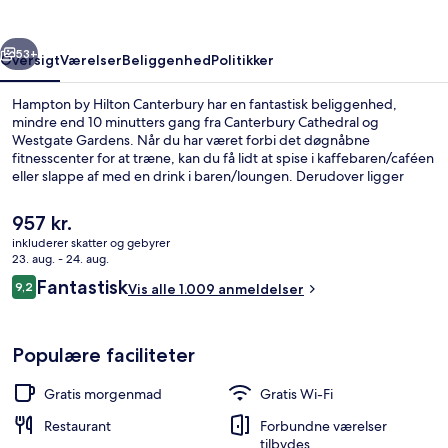
rige
Næste
53+
Oversigt
Værelser
Beliggenhed
Politikker
Hampton by Hilton Canterbury har en fantastisk beliggenhed,
mindre end 10 minutters gang fra Canterbury Cathedral og
Westgate Gardens. Når du har været forbi det døgnåbne
fitnesscenter for at træne, kan du få lidt at spise i kaffebaren/caféen
eller slappe af med en drink i baren/loungen. Derudover ligger
Marlowe Theatre og Canterbury Christ Church University blot 10
minutters gang væk. Stedets hjælpsomme personale og generelle
Den
957 kr.
forhold får rigtig gode bedømmelser fra rejsende.
nuværende
inkluderer skatter og gebyrer
pris
23. aug. - 24. aug.
Restaurant
er
Anmeldelser
Fantastisk
9,2
Vis alle 1.009 anmeldelser
957 kr.
9,2 ud af 10.
Populære faciliteter
Gratis morgenmad
Gratis Wi-Fi
Restaurant
Forbundne værelser
tilbydes