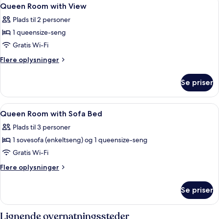
Indlæs
5
Queen Room with View
alle
Plads til 2 personer
billeder
1 queensize-seng
af
Queen
Gratis Wi-Fi
Room
Flere
Flere oplysninger
with
oplysninger
om
View
Se priser
Queen
Room
with
Indlæs
Allergivenligt sengetøj, pengeskab på
1
View
Queen Room with Sofa Bed
alle
Plads til 3 personer
billeder
1 sovesofa (enkeltseng) og 1 queensize-seng
af
Queen
Gratis Wi-Fi
Room
Flere
Flere oplysninger
with
oplysninger
om
Sofa
Se priser
Queen
Bed
Room
with
Lignende overnatningssteder