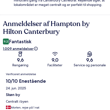
minutters gang fra Canterbury Cathedral. Rejsende siger, at
lokalområdet er meget centralt og er perfekt til shopping.
Anmeldelser af Hampton by
Anmeldelser
Hilton Canterbury
Fantastisk
9,2
1.009 anmeldelser
9,6
9,0
9,6
Rengøring
Faciliteter
Service og personale
Anmeldelser
Verificeret anmeldelse
10/10 Enestående
24. jun. 2025
Skøn by
Centralt i byen
Morten, rejse på 1 nat