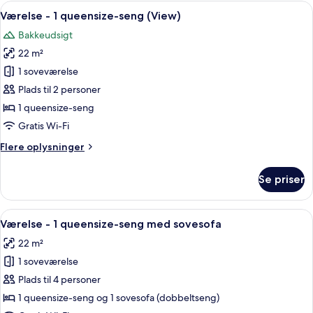
1
Indlæs
Et hotelværelse med en stor seng, et 
10
queensize-
Værelse - 1 queensize-seng (View)
alle
seng
Bakkeudsigt
billeder
22 m²
af
Værelse
1 soveværelse
-
Plads til 2 personer
1
1 queensize-seng
queensize-
Gratis Wi-Fi
seng
Flere
Flere oplysninger
(View)
oplysninger
om
Se priser
Værelse
-
1
Indlæs
Et hotelværelse med en stor seng, et 
7
queensize-
Værelse - 1 queensize-seng med sovesofa
alle
seng
22 m²
(View)
billeder
1 soveværelse
af
Værelse
Plads til 4 personer
-
1 queensize-seng og 1 sovesofa (dobbeltseng)
1