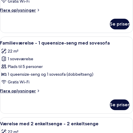
Gratis Wi-Fi
queensize-
Flere
Flere oplysninger
seng
oplysninger
med
om
Se priser
Værelse
sovesofa
-
1
Indlæs
Et hotelværelse med to senge, et skriv
4
queensize-
Familieværelse - 1 queensize-seng med sovesofa
alle
seng
22 m²
med
billeder
sovesofa
1 soveværelse
af
Familieværelse
Plads til 5 personer
-
1 queensize-seng og 1 sovesofa (dobbeltseng)
1
Gratis Wi-Fi
queensize-
Flere
Flere oplysninger
seng
oplysninger
med
om
Se priser
Familieværelse
sovesofa
-
1
Indlæs
Et hotelværelse med seng, skrivebord
7
queensize-
Værelse med 2 enkeltsenge - 2 enkeltsenge
alle
seng
22 m²