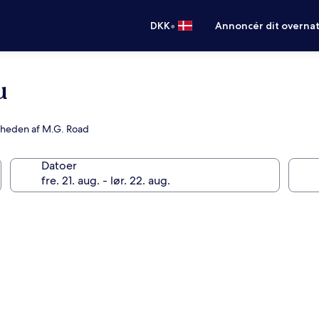
•
DKK
Annoncér dit overna
u
nærheden af M.G. Road
Datoer