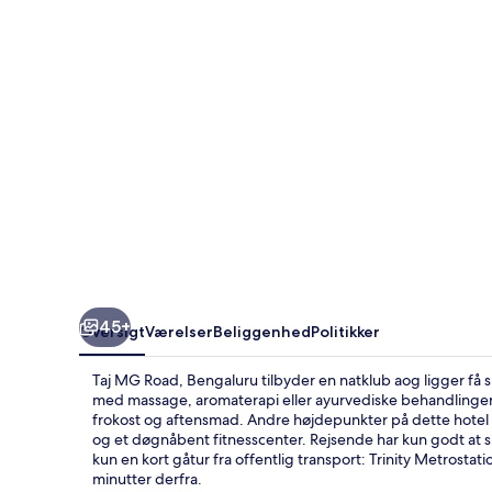
45+
Oversigt
Værelser
Beliggenhed
Politikker
Taj MG Road, Bengaluru tilbyder en natklub aog ligger få s
med massage, aromaterapi eller ayurvediske behandlinger,
frokost og aftensmad. Andre højdepunkter på dette hotel 
og et døgnåbent fitnesscenter. Rejsende har kun godt at
kun en kort gåtur fra offentlig transport: Trinity Metrostat
minutter derfra.