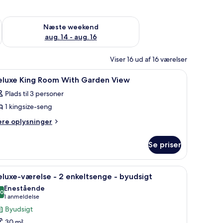
d aug. 7 - aug. 9
Tjek tilgængelighed for næste weekend aug. 14 - aug. 16
Næste weekend
aug. 14 - aug. 16
Viser 16 ud af 16 værelser
 på værelset, skrivebord
ndlæs
Premium-sengetøj, minibar, pengeskab på vær
3
eluxe King Room With Garden View
le
Plads til 3 personer
illeder
1 kingsize-seng
f
eluxe
ere
ere oplysninger
lysninger
ing
m
oom
Se priser
luxe
ith
ng
arden
oom
r.
tv, betalingsfilm
ndlæs
Et hotelværelse med to senge, en sofa, et skri
5
th
iew
luxe-værelse - 2 enkeltsenge - byudsigt
le
arden
Enestående
ew
illeder
,0
10,0 ud af 10
(1
1 anmeldelse
f
anmeldelse)
Byudsigt
eluxe-
30 m²