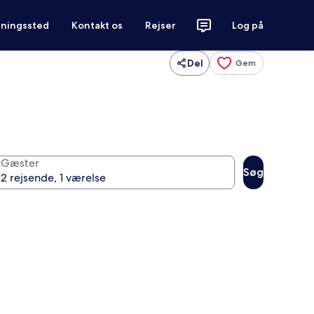
tningssted
Kontakt os
Rejser
Log på
Del
Gem
Gæster
Søg