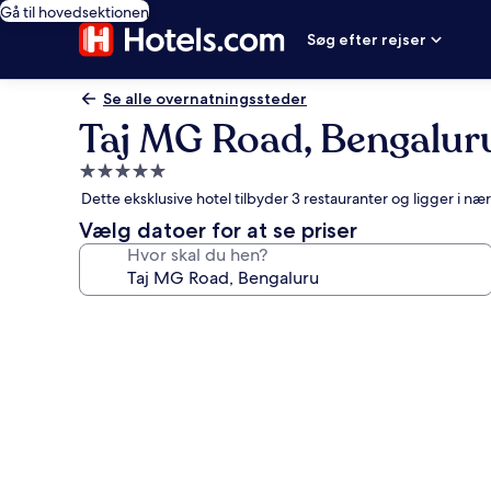
Gå til hovedsektionen
Søg efter rejser
Se alle overnatningssteder
Taj MG Road, Bengalur
5.0-
stjernet
Dette eksklusive hotel tilbyder 3 restauranter og ligger i 
overnatningssted
Vælg datoer for at se priser
Hvor skal du hen?
Billedgalleri
for
Taj
MG
Road,
Bengaluru