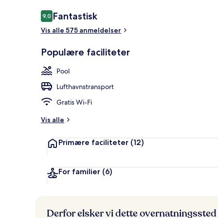
Anmeldelser
Fantastisk
9,0
9,0 ud af 10.
Vis alle 575 anmeldelser
Bar ved pool
Populære faciliteter
Pool
Lufthavnstransport
Gratis Wi-Fi
Vis alle
Primære faciliteter
(12)
For familier
(6)
Derfor elsker vi dette overnatningssted