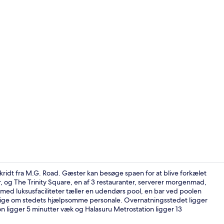
Deluxe-suite
kridt fra M.G. Road. Gæster kan besøge spaen for at blive forkælet
 og The Trinity Square, en af 3 restauranter, serverer morgenmad,
med luksusfaciliteter tæller en udendørs pool, en bar ved poolen
Deluxe-suite
 sige om stedets hjælpsomme personale. Overnatningsstedet ligger
ion ligger 5 minutter væk og Halasuru Metrostation ligger 13