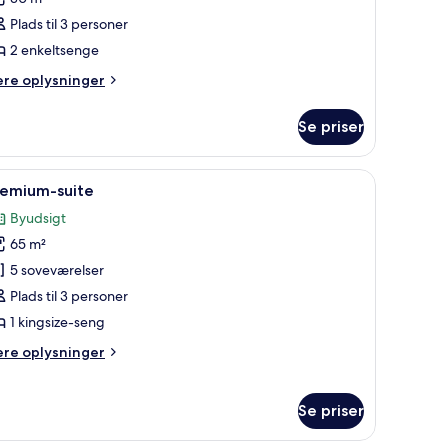
ærelse
Plads til 3 personer
2 enkeltsenge
nkeltsenge
ere
ere oplysninger
lysninger
m
yudsigt
Se priser
luxe-
relse
 et skrivebord og udsigt over bybilledet.
ndlæs
Et hotelværelse med to senge, en sofa, et skri
7
remium-suite
le
keltsenge
Byudsigt
illeder
udsigt
65 m²
f
remium-
5 soveværelser
uite
Plads til 3 personer
1 kingsize-seng
ere
ere oplysninger
lysninger
m
emium-
Se priser
ite