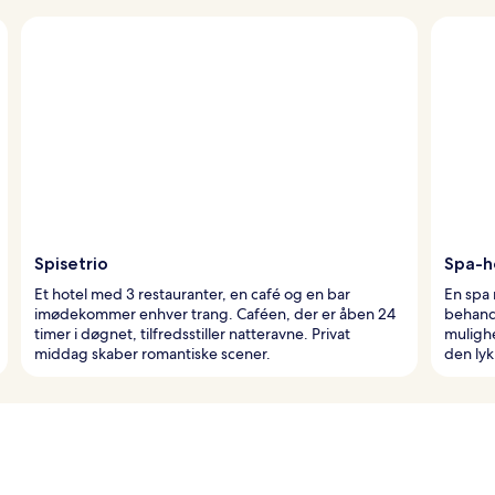
Spisetrio
Spa-h
Et hotel med 3 restauranter, en café og en bar
En spa 
imødekommer enhver trang. Caféen, der er åben 24
behand
timer i døgnet, tilfredsstiller natteravne. Privat
muligh
middag skaber romantiske scener.
den lyk