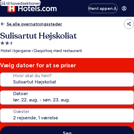
Gå til hovedsektionen
Hent appen
Se alle overnatningssteder
Sulisartut Højskoliat
2.5-
stjernet
Hotel i bjergene i Qaqortoq med restaurant
overnatningssted
Vælg datoer for at se priser
Hvor skal du hen?
Datoer
Gæster
Søg