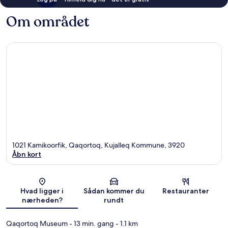
Om området
1021 Kamikoorfik, Qaqortoq, Kujalleq Kommune, 3920
Åbn kort
Kort
Hvad ligger i
Sådan kommer du
Restauranter
nærheden?
rundt
Qaqortoq Museum
- 13 min. gang
- 1.1 km