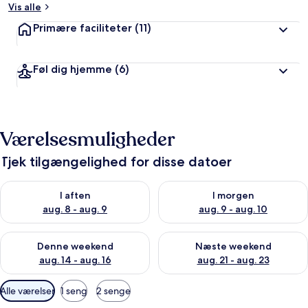
Vis alle
Primære faciliteter
(11)
Føl dig hjemme
(6)
Værelsesmuligheder
Tjek tilgængelighed for disse datoer
Tjek tilgængelighed for i aften aug. 8 - aug. 9
Tjek tilgængelighed for i morg
I aften
I morgen
aug. 8 - aug. 9
aug. 9 - aug. 10
Tjek tilgængelighed for denne weekend aug. 14 - aug. 16
Tjek tilgængelighed for næste
Denne weekend
Næste weekend
aug. 14 - aug. 16
aug. 21 - aug. 23
Tilgængelige
Alle værelser
1 seng
2 senge
filtre