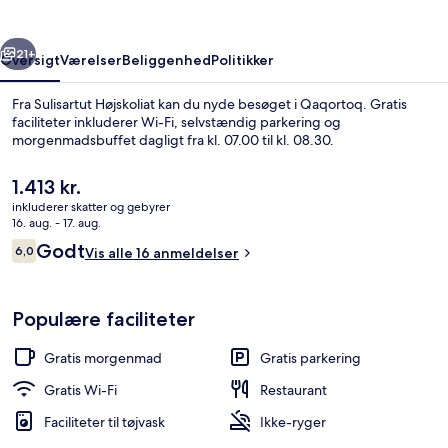
rige
Næste
21+
Oversigt
Værelser
Beliggenhed
Politikker
Fra Sulisartut Højskoliat kan du nyde besøget i Qaqortoq. Gratis
faciliteter inkluderer Wi-Fi, selvstændig parkering og
morgenmadsbuffet dagligt fra kl. 07.00 til kl. 08.30.
Den
1.413 kr.
nuværende
inkluderer skatter og gebyrer
pris
16. aug. - 17. aug.
er
Anmeldelser
Godt
6,0
Vis alle 16 anmeldelser
1.413 kr.
6,0 ud af 10.
Basic-enkeltværelse - privat badevære
Populære faciliteter
Gratis morgenmad
Gratis parkering
Gratis Wi-Fi
Restaurant
Faciliteter til tøjvask
Ikke-ryger