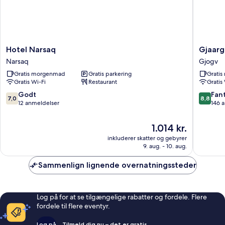
Hotel
Gjaarga
Hotel Narsaq
Gjaarg
Narsaq
Guesth
Narsaq
Gjogv
Narsaq
Gjogv
Gratis morgenmad
Gratis parkering
Grati
Gjogv
Gratis Wi-Fi
Restaurant
Gratis
7.0
8.8
Godt
Fant
7,0
8,8
ud
ud
12 anmeldelser
146 
af
af
10,
10,
Prisen
1.014 kr.
Godt,
Fantasti
er
inkluderer skatter og gebyrer
12
146
1.014 kr.
9. aug. - 10. aug.
anmeldelser
anmelde
Sammenlign lignende overnatningssteder
Log på for at se tilgængelige rabatter og fordele. Flere
fordele til flere eventyr.
Log på
Tilmeld dig nu – det er gratis