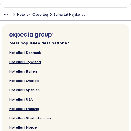
n
k
Hoteller i Qaqortoq
Sulisartut Højskoliat
å
b
n
e
r
d
Mest populære destinationer
e
n
Hoteller i Danmark
n
Hoteller i Tyskland
e
s
Hoteller i Italien
i
d
Hoteller i Sverige
e
:
Hoteller i Spanien
H
o
Hoteller i USA
t
Hoteller i Frankrig
e
l
Hoteller i Storbritannien
N
a
Hoteller i Norge