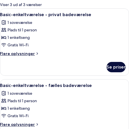
for
Viser 3 ud af 3 værelser
værelser
Indlæs
Et lille, funktionelt værelse med skri
10
Basic-enkeltværelse - privat badeværelse
alle
1 soveværelse
billeder
Plads til 1 person
af
Basic-
1 enkeltseng
enkeltværelse
Gratis Wi-Fi
-
Flere
Flere oplysninger
privat
oplysninger
badeværelse
om
Se priser
Basic-
enkeltværelse
-
Indlæs
Et hotelværelse med skrivebord, stol, 
2
privat
Basic-enkeltværelse - fælles badeværelse
alle
badeværelse
1 soveværelse
billeder
Plads til 1 person
af
Basic-
1 enkeltseng
enkeltværelse
Gratis Wi-Fi
-
Flere
Flere oplysninger
fælles