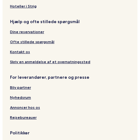
r
s
Hoteller i Strig
a
q
Hjælp og ofte stillede spørgsmål
Dine reservationer
Ofte stillede spørgsmål
Kontakt os
Skriv en anmeldelse af et overnatningssted
For leverandører, partnere og presse
Bliv partner
Nyhedsrum
Annoncer hos os
Rejsebureauer
Politikker