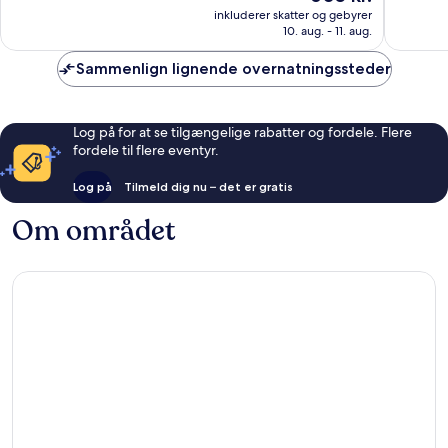
er
Godt,
Best
Godt,
inkluderer skatter og gebyrer
605 kr.
187
Western
10. aug. - 11. aug.
1.000
anmeldelser
Derby
anmelde
Sammenlign lignende overnatningssteder
Log på for at se tilgængelige rabatter og fordele. Flere
fordele til flere eventyr.
Log på
Tilmeld dig nu – det er gratis
Om området