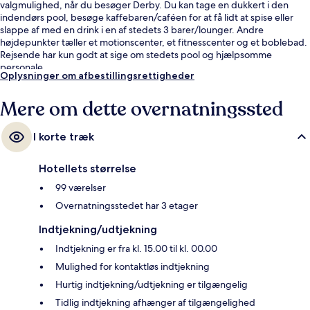
valgmulighed, når du besøger Derby. Du kan tage en dukkert i den
indendørs pool, besøge kaffebaren/caféen for at få lidt at spise eller
slappe af med en drink i en af stedets 3 barer/lounger. Andre
højdepunkter tæller et motionscenter, et fitnesscenter og et boblebad.
Rejsende har kun godt at sige om stedets pool og hjælpsomme
personale.
Oplysninger om afbestillingsrettigheder
Mere om dette overnatningssted
I korte træk
Hotellets størrelse
99 værelser
Overnatningsstedet har 3 etager
Indtjekning/udtjekning
Indtjekning er fra kl. 15.00 til kl. 00.00
Mulighed for kontaktløs indtjekning
Hurtig indtjekning/udtjekning er tilgængelig
Tidlig indtjekning afhænger af tilgængelighed