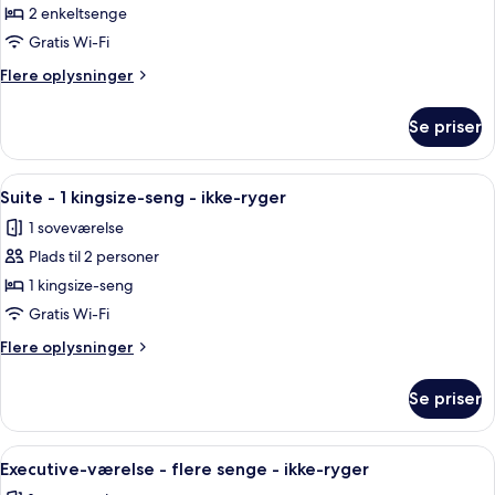
Standardværelse
2 enkeltsenge
-
Gratis Wi-Fi
2
Flere
Flere oplysninger
enkeltsenge
oplysninger
-
om
Se priser
Standardværelse
ikke-
-
ryger
2
Indlæs
Et hotelværelse med en seng, et skriveb
16
enkeltsenge
Suite - 1 kingsize-seng - ikke-ryger
alle
-
1 soveværelse
ikke-
billeder
ryger
Plads til 2 personer
af
Suite
1 kingsize-seng
-
Gratis Wi-Fi
1
Flere
Flere oplysninger
kingsize-
oplysninger
seng
om
Se priser
Suite
-
-
ikke-
1
Indlæs
Et moderne hotelværelse med en stor s
ryger
6
kingsize-
Executive-værelse - flere senge - ikke-ryger
alle
seng