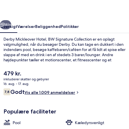
BW
Signature
Collection
rige
Næste
151+
Oversigt
Værelser
Beliggenhed
Politikker
Derby Mickleover Hotel, BW Signature Collection er en oplagt
valgmulighed, når du besøger Derby. Du kan tage en dukkert i den
indendørs pool, besøge kaffebaren/caféen for at få lidt at spise eller
slappe af med en drink i en af stedets 3 barer/lounger. Andre
højdepunkter tæller et motionscenter, et fitnesscenter og et
boblebad. Rejsende har kun godt at sige om stedets pool og
hjælpsomme personale.
Den
479 kr.
nuværende
inkluderer skatter og gebyrer
pris
16. aug. - 17. aug.
Indendørs pool
er
Anmeldelser
Godt
7,8
Vis alle 1.009 anmeldelser
479 kr.
7,8 ud af 10.
Populære faciliteter
Pool
Kæledyrsvenligt