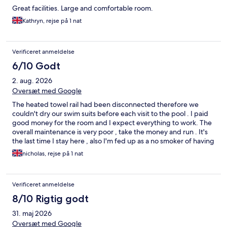
Great facilities. Large and comfortable room.
Kathryn, rejse på 1 nat
Verificeret anmeldelse
6/10 Godt
2. aug. 2026
Oversæt med Google
The heated towel rail had been disconnected therefore we
couldn't dry our swim suits before each visit to the pool . I paid
good money for the room and I expect everything to work. The
overall maintenance is very poor , take the money and run . It's
the last time I stay here , also I'm fed up as a no smoker of having
to walk through a haze of smoke to get to the entrance. Instead
nicholas, rejse på 1 nat
of bending over backwards to accommodate smokers they
should have an area out of sight , also when eating outside why
should i be surrounded by smokers and vapor's.
Verificeret anmeldelse
8/10 Rigtig godt
31. maj 2026
Oversæt med Google