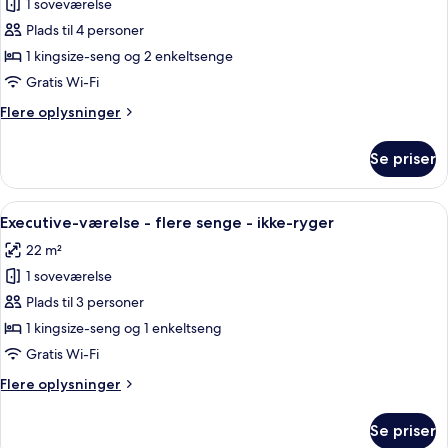
1 soveværelse
-
billeder
ikke-
Plads til 4 personer
af
ryger
Executive-
1 kingsize-seng og 2 enkeltsenge
værelse
Gratis Wi-Fi
-
Flere
Flere oplysninger
flere
oplysninger
senge
om
Se priser
Executive-
-
værelse
ikke-
-
Indlæs
Et hotelværelse med seng, sofa, skriv
ryger
6
flere
Executive-værelse - flere senge - ikke-ryger
alle
senge
22 m²
-
billeder
ikke-
1 soveværelse
af
ryger
Executive-
Plads til 3 personer
værelse
1 kingsize-seng og 1 enkeltseng
-
Gratis Wi-Fi
flere
Flere
Flere oplysninger
senge
oplysninger
-
om
Se priser
Executive-
ikke-