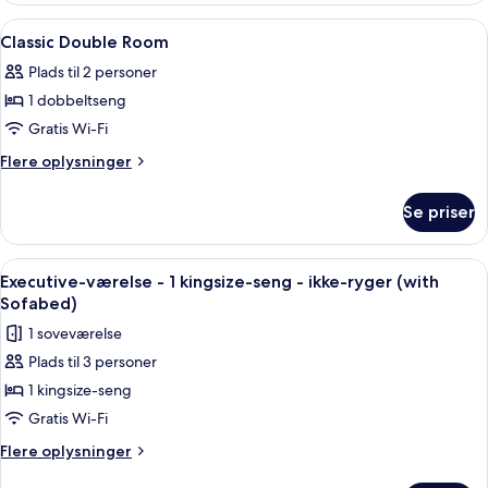
Room
Indlæs
Et hotelværelse med seng, skrivebord, 
6
Classic Double Room
alle
Plads til 2 personer
billeder
1 dobbeltseng
af
Classic
Gratis Wi-Fi
Double
Flere
Flere oplysninger
Room
oplysninger
om
Se priser
Classic
Double
Room
Indlæs
Executive-værelse - 1 kingsize-seng - 
15
Executive-værelse - 1 kingsize-seng - ikke-ryger (with
alle
Sofabed)
billeder
1 soveværelse
af
Plads til 3 personer
Executive-
1 kingsize-seng
værelse
-
Gratis Wi-Fi
1
Flere
Flere oplysninger
kingsize-
oplysninger