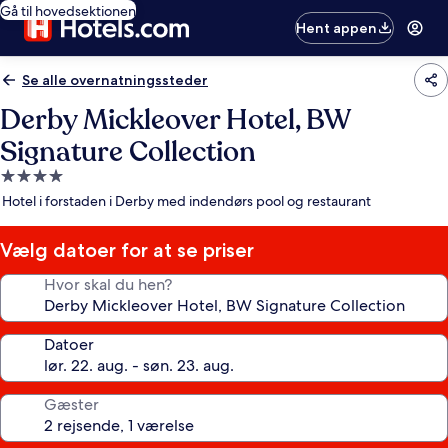
Gå til hovedsektionen
Hent appen
Se alle overnatningssteder
Derby Mickleover Hotel, BW
Signature Collection
4.0-
stjernet
Hotel i forstaden i Derby med indendørs pool og restaurant
overnatningssted
Vælg datoer for at se priser
Hvor skal du hen?
Datoer
Gæster