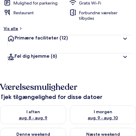
Mulighed for parkering
Gratis Wi-Fi
Restaurant
Forbundne værelser
tilbydes
Vis alle
Primære faciliteter
(12)
Føl dig hjemme
(6)
Værelsesmuligheder
Tjek tilgængelighed for disse datoer
Tjek tilgængelighed for i aften aug. 8 - aug. 9
Tjek tilgængelighed for i morg
I aften
I morgen
aug. 8 - aug. 9
aug. 9 - aug. 10
Tjek tilgængelighed for denne weekend aug. 14 - aug. 16
Tjek tilgængelighed for næste
Denne weekend
Næste weekend