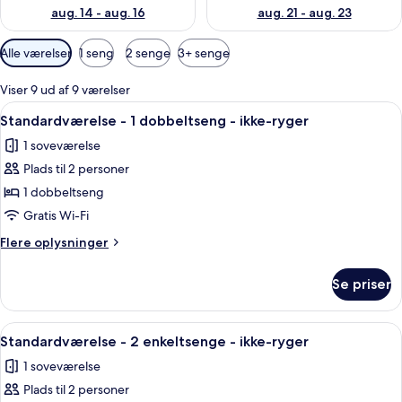
aug. 14 - aug. 16
aug. 21 - aug. 23
Tilgængelige
Alle værelser
1 seng
2 senge
3+ senge
filtre
for
Viser 9 ud af 9 værelser
værelser
Indlæs
Standardværelse - 1 dobbeltseng - ikke
17
Standardværelse - 1 dobbeltseng - ikke-ryger
alle
1 soveværelse
billeder
Plads til 2 personer
af
Standardværelse
1 dobbeltseng
-
Gratis Wi-Fi
1
Flere
Flere oplysninger
dobbeltseng
oplysninger
-
om
Se priser
Standardværelse
ikke-
-
ryger
1
Indlæs
Standardværelse - 2 enkeltsenge - ikke
12
dobbeltseng
Standardværelse - 2 enkeltsenge - ikke-ryger
alle
-
1 soveværelse
ikke-
billeder
ryger
Plads til 2 personer
af