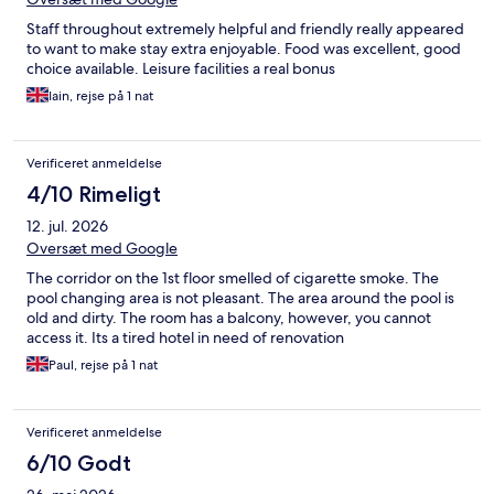
Staff throughout extremely helpful and friendly really appeared
to want to make stay extra enjoyable. Food was excellent, good
choice available. Leisure facilities a real bonus
Iain, rejse på 1 nat
Verificeret anmeldelse
4/10 Rimeligt
12. jul. 2026
Oversæt med Google
The corridor on the 1st floor smelled of cigarette smoke. The
pool changing area is not pleasant. The area around the pool is
old and dirty. The room has a balcony, however, you cannot
access it. Its a tired hotel in need of renovation
Paul, rejse på 1 nat
Verificeret anmeldelse
6/10 Godt