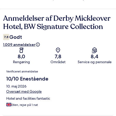
Anmeldelser af Derby Mickleover
Anmeldelser
Hotel, BW Signature Collection
Godt
7,8
1.009 anmeldelser
8,0
7,8
8,4
Rengøring
Området
Service og personale
Anmeldelser
Verificeret anmeldelse
10/10 Enestående
10. maj 2026
Oversæt med Google
Hotel and facilities fantastic
Glen, rejse på 1 nat