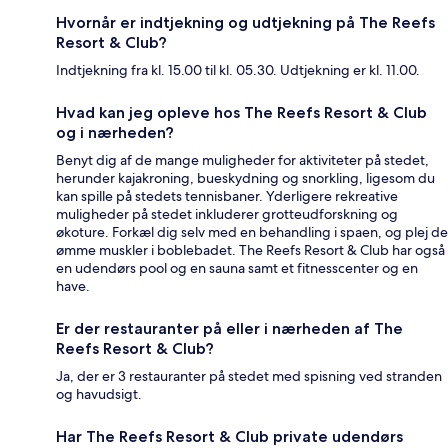
Hvornår er indtjekning og udtjekning på The Reefs
Resort & Club?
Indtjekning fra kl. 15.00 til kl. 05.30. Udtjekning er kl. 11.00.
Hvad kan jeg opleve hos The Reefs Resort & Club
og i nærheden?
Benyt dig af de mange muligheder for aktiviteter på stedet,
herunder kajakroning, bueskydning og snorkling, ligesom du
kan spille på stedets tennisbaner. Yderligere rekreative
muligheder på stedet inkluderer grotteudforskning og
økoture. Forkæl dig selv med en behandling i spaen, og plej de
ømme muskler i boblebadet. The Reefs Resort & Club har også
en udendørs pool og en sauna samt et fitnesscenter og en
have.
Er der restauranter på eller i nærheden af The
Reefs Resort & Club?
Ja, der er 3 restauranter på stedet med spisning ved stranden
og havudsigt.
Har The Reefs Resort & Club private udendørs