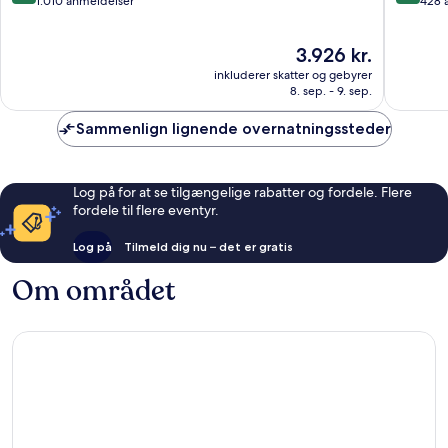
ud
ud
1.010 anmeldelser
428 
af
af
10,
10,
Prisen
3.926 kr.
Fremragende,
Eneståe
er
1.010
428
inkluderer skatter og gebyrer
3.926 kr.
anmeldelser
anmelde
8. sep. - 9. sep.
Sammenlign lignende overnatningssteder
Log på for at se tilgængelige rabatter og fordele. Flere
fordele til flere eventyr.
Log på
Tilmeld dig nu – det er gratis
Om området