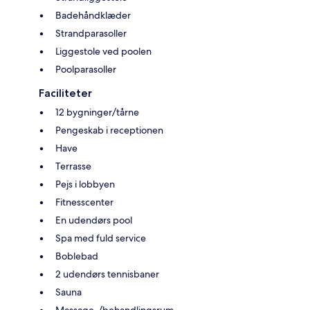
Badehåndklæder
Strandparasoller
Liggestole ved poolen
Poolparasoller
Faciliteter
12 bygninger/tårne
Pengeskab i receptionen
Have
Terrasse
Pejs i lobbyen
Fitnesscenter
En udendørs pool
Spa med fuld service
Boblebad
2 udendørs tennisbaner
Sauna
Massage-/behandlingsrum