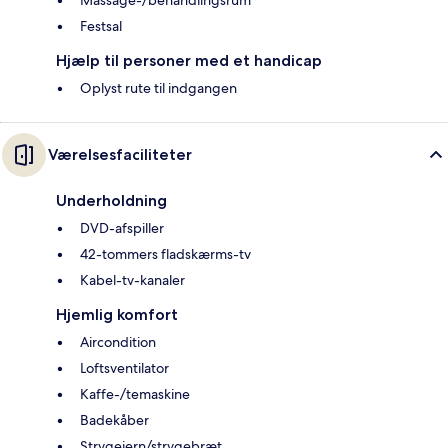
Festsal
Hjælp til personer med et handicap
Oplyst rute til indgangen
Værelsesfaciliteter
Underholdning
DVD-afspiller
42-tommers fladskærms-tv
Kabel-tv-kanaler
Hjemlig komfort
Aircondition
Loftsventilator
Kaffe-/temaskine
Badekåber
Strygejern/strygebræt