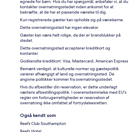
egnede for børn. Hvis du har spørgsmål, anbefaler vi, at du
kontakter overnatningsstedet inden ankomst for at
bekræfte, at de har et passende værelse til dig.
Kun registrerede gæster kan opholde sig på værelserne.
Dette overnatningssted har ingen elevator.
Gæster kan være helt rolige, da der er brandslukker på
stedet.
Dette overnatningssted accepterer kreditkort og
kontanter.
Godkendte kreditkort: Visa, Mastercard, American Express
Bemærk venligst, at kulturelle normer og gæstepolitik
varierer afhængigt af land og overnatningssted. De
angivne politikker kommer fra overnatningsstedet.
Hvis du afbestiller din reservation, er dette underlagt
værtens afbestillingspolitik. I overensstemmelse med EU's
regler om forbrugerrettigheder er reservation af
overnatning ikke omfattet af fortrydelsesretten.
Også kendt som
Reefs Club Southampton
Reefs Hotel