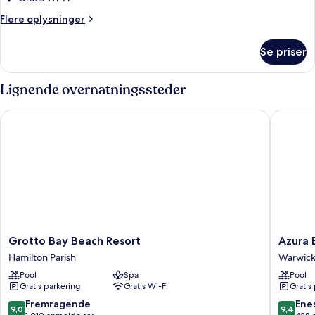
Flere
Flere oplysninger
oplysninger
om
Se priser
Værelse
Lignende overnatningssteder
Grotto Bay Beach Resort
Azura B
Grotto
Azura
Grotto Bay Beach Resort
Azura
Bay
Bermud
Hamilton Parish
Warwick
Beach
Warwick
Pool
Spa
Pool
Resort
Parish
Gratis parkering
Gratis Wi-Fi
Gratis
Hamilton
Parish
9.0
9.4
Fremragende
Ene
9,0
9,4