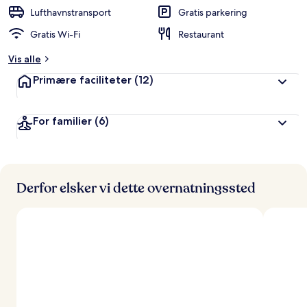
d
Lufthavnstransport
Gratis parkering
ø
Gratis Wi-Fi
Restaurant
m
t
Vis alle
a
Primære faciliteter
(12)
f
r
For familier
(6)
e
j
s
e
n
d
Derfor elsker vi dette overnatningssted
e