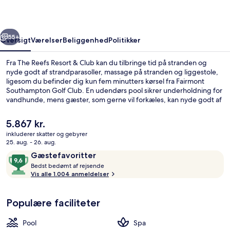
Club
rige
Næste
55+
Oversigt
Værelser
Beliggenhed
Politikker
Fra The Reefs Resort & Club kan du tilbringe tid på stranden og
nyde godt af strandparasoller, massage på stranden og liggestole,
ligesom du befinder dig kun fem minutters kørsel fra Fairmont
Southampton Golf Club. En udendørs pool sikrer underholdning for
vandhunde, mens gæster, som gerne vil forkæles, kan nyde godt af
massage, body wrap-behandlinger og aromaterapi. Coconuts, en af
3 restauranter, ligger ved stranden og serverer frokost og
Den
5.867 kr.
aftensmad. Der tilbydes en bar/lounge og et fitnesscenter, og
nuværende
inkluderer skatter og gebyrer
bekvemmeligheder på værelset tæller sovesofa og køleskab.
pris
25. aug. - 26. aug.
Stedets hjælpsomme personale og beliggenhed ved stranden får
Poolside | Udsigt fra overnatningssted
er
Anmeldelser
9,6
rigtig gode bedømmelser fra rejsende.
Gæstefavoritter
5.867 kr.
B
ud
Bedst bedømt af rejsende
e
Vis alle 1.004 anmeldelser
af
d
10,
s
Gæstefavoritter
Populære faciliteter
t
b
Pool
Spa
e