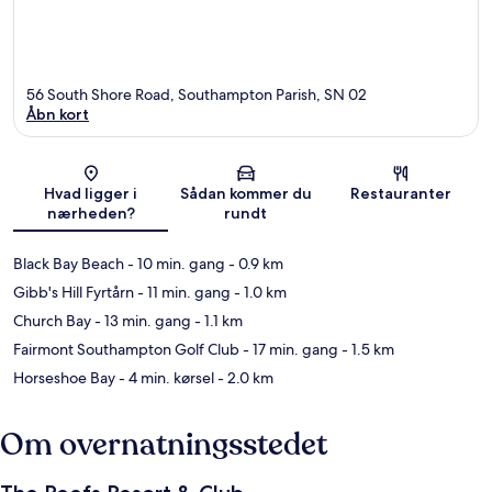
56 South Shore Road, Southampton Parish, SN 02
Åbn kort
Kort
Hvad ligger i
Sådan kommer du
Restauranter
nærheden?
rundt
Black Bay Beach
- 10 min. gang
- 0.9 km
Gibb's Hill Fyrtårn
- 11 min. gang
- 1.0 km
Church Bay
- 13 min. gang
- 1.1 km
Fairmont Southampton Golf Club
- 17 min. gang
- 1.5 km
Horseshoe Bay
- 4 min. kørsel
- 2.0 km
Om overnatningsstedet