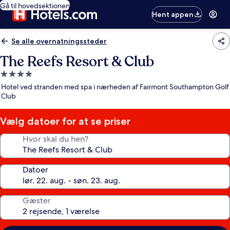
Gå til hovedsektionen
Hent appen
Se alle overnatningssteder
The Reefs Resort & Club
4.0-
stjernet
Hotel ved stranden med spa i nærheden af Fairmont Southampton Golf
overnatningssted
Club
Vælg datoer for at se priser
Hvor skal du hen?
Datoer
Gæster