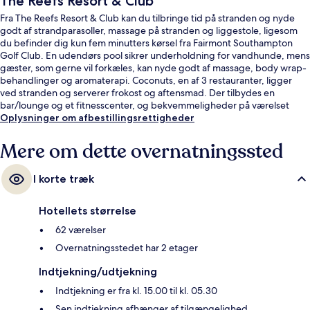
The Reefs Resort & Club
Fra The Reefs Resort & Club kan du tilbringe tid på stranden og nyde
godt af strandparasoller, massage på stranden og liggestole, ligesom
du befinder dig kun fem minutters kørsel fra Fairmont Southampton
Golf Club. En udendørs pool sikrer underholdning for vandhunde, mens
gæster, som gerne vil forkæles, kan nyde godt af massage, body wrap-
behandlinger og aromaterapi. Coconuts, en af 3 restauranter, ligger
ved stranden og serverer frokost og aftensmad. Der tilbydes en
bar/lounge og et fitnesscenter, og bekvemmeligheder på værelset
tæller sovesofa og køleskab. Stedets hjælpsomme personale og
Oplysninger om afbestillingsrettigheder
beliggenhed ved stranden får rigtig gode bedømmelser fra rejsende.
Mere om dette overnatningssted
I korte træk
Hotellets størrelse
62 værelser
Overnatningsstedet har 2 etager
Indtjekning/udtjekning
Indtjekning er fra kl. 15.00 til kl. 05.30
Sen indtjekning afhænger af tilgængelighed