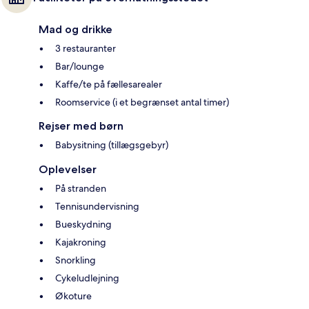
Mad og drikke
3 restauranter
Bar/lounge
Kaffe/te på fællesarealer
Roomservice (i et begrænset antal timer)
Rejser med børn
Babysitning (tillægsgebyr)
Oplevelser
På stranden
Tennisundervisning
Bueskydning
Kajakroning
Snorkling
Cykeludlejning
Økoture