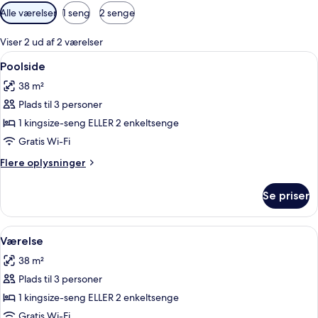
Tilgængelige
Alle værelser
1 seng
2 senge
filtre
for
Viser 2 ud af 2 værelser
værelser
Indlæs
En balkon med to Adirondack-stole, et
5
Poolside
alle
38 m²
billeder
Plads til 3 personer
af
Poolside
1 kingsize-seng ELLER 2 enkeltsenge
Gratis Wi-Fi
Flere
Flere oplysninger
oplysninger
om
Se priser
Poolside
Indlæs
Hotel ved stranden med en lang sandst
4
Værelse
alle
38 m²
billeder
Plads til 3 personer
af
Værelse
1 kingsize-seng ELLER 2 enkeltsenge
Gratis Wi-Fi