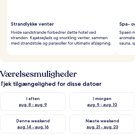
Strandlykke venter
Spa- o
Hvide sandstrande forbedrer dette hotel ved
Spaen me
stranden. Kajaksejlads og snorkling venter, sammen
aromate
med strandstole og parasoller for ultimativ afslapning.
sauna, s
Værelsesmuligheder
Tjek tilgængelighed for disse datoer
Tjek tilgængelighed for i aften aug. 8 - aug. 9
Tjek tilgængelighed for i morg
I aften
I morgen
aug. 8 - aug. 9
aug. 9 - aug. 10
Tjek tilgængelighed for denne weekend aug. 14 - aug. 16
Tjek tilgængelighed for næste
Denne weekend
Næste weekend
aug. 14 - aug. 16
aug. 21 - aug. 23