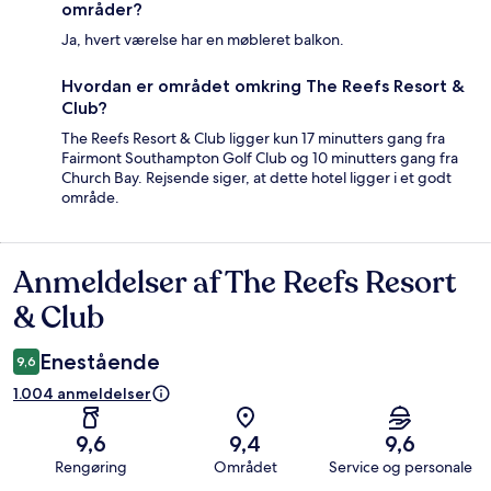
områder?
Ja, hvert værelse har en møbleret balkon.
Hvordan er området omkring The Reefs Resort &
Club?
The Reefs Resort & Club ligger kun 17 minutters gang fra
Fairmont Southampton Golf Club og 10 minutters gang fra
Church Bay. Rejsende siger, at dette hotel ligger i et godt
område.
Anmeldelser af The Reefs Resort
Anmeldelser
& Club
Enestående
9,6
1.004 anmeldelser
9,6
9,4
9,6
Rengøring
Området
Service og personale