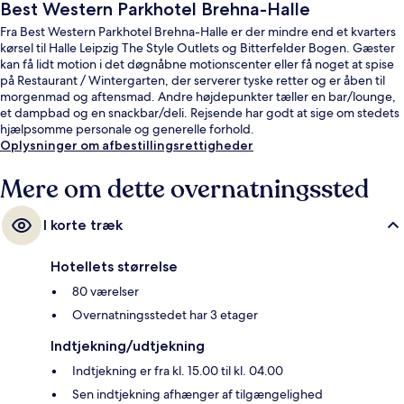
Best Western Parkhotel Brehna-Halle
Fra Best Western Parkhotel Brehna-Halle er der mindre end et kvarters
kørsel til Halle Leipzig The Style Outlets og Bitterfelder Bogen. Gæster
kan få lidt motion i det døgnåbne motionscenter eller få noget at spise
på Restaurant / Wintergarten, der serverer tyske retter og er åben til
morgenmad og aftensmad. Andre højdepunkter tæller en bar/lounge,
et dampbad og en snackbar/deli. Rejsende har godt at sige om stedets
hjælpsomme personale og generelle forhold.
Oplysninger om afbestillingsrettigheder
Mere om dette overnatningssted
I korte træk
Hotellets størrelse
80 værelser
Overnatningsstedet har 3 etager
Indtjekning/udtjekning
Indtjekning er fra kl. 15.00 til kl. 04.00
Sen indtjekning afhænger af tilgængelighed