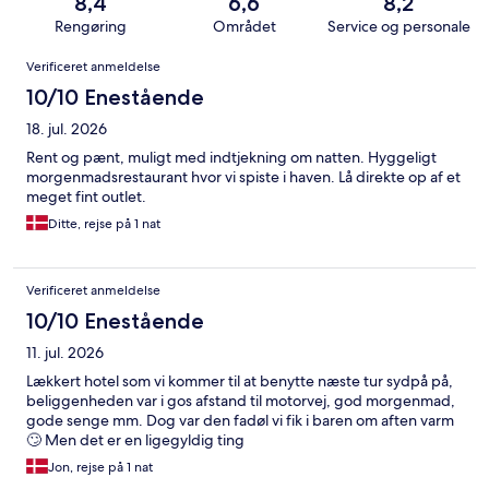
8,4
6,6
8,2
Rengøring
Området
Service og personale
Anmeldelser
Verificeret anmeldelse
10/10 Enestående
18. jul. 2026
Rent og pænt, muligt med indtjekning om natten. Hyggeligt
morgenmadsrestaurant hvor vi spiste i haven. Lå direkte op af et
meget fint outlet.
Ditte, rejse på 1 nat
Verificeret anmeldelse
10/10 Enestående
11. jul. 2026
Lækkert hotel som vi kommer til at benytte næste tur sydpå på,
beliggenheden var i gos afstand til motorvej, god morgenmad,
gode senge mm. Dog var den fadøl vi fik i baren om aften varm
🙄 Men det er en ligegyldig ting
Jon, rejse på 1 nat