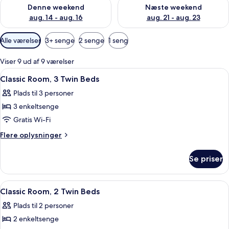
Tjek tilgængelighed for denne weekend aug. 14 - aug. 16
Tjek tilgængelighed for næste
Denne weekend
Næste weekend
aug. 14 - aug. 16
aug. 21 - aug. 23
Tilgængelige
Alle værelser
3+ senge
2 senge
1 seng
filtre
for
Viser 9 ud af 9 værelser
værelser
Indlæs
Et hotelværelse med tre senge, et tr
6
Classic Room, 3 Twin Beds
alle
Plads til 3 personer
billeder
3 enkeltsenge
af
Classic
Gratis Wi-Fi
Room,
Flere
Flere oplysninger
3
oplysninger
om
Twin
Se priser
Classic
Beds
Room,
3
Indlæs
Et hotelværelse med en seng, et skrive
5
Twin
Classic Room, 2 Twin Beds
alle
Beds
Plads til 2 personer
billeder
2 enkeltsenge
af