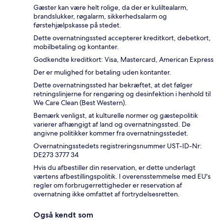
Gæster kan være helt rolige, da der er kuliltealarm,
brandslukker, røgalarm, sikkerhedsalarm og
førstehjælpskasse på stedet.
Dette overnatningssted accepterer kreditkort, debetkort,
mobilbetaling og kontanter.
Godkendte kreditkort: Visa, Mastercard, American Express
Der er mulighed for betaling uden kontanter.
Dette overnatningssted har bekræftet, at det følger
retningslinjerne for rengøring og desinfektion i henhold til
We Care Clean (Best Western).
Bemærk venligst, at kulturelle normer og gæstepolitik
varierer afhængigt af land og overnatningssted. De
angivne politikker kommer fra overnatningsstedet.
Overnatningsstedets registreringsnummer UST-ID-Nr:
DE273 3777 34
Hvis du afbestiller din reservation, er dette underlagt
værtens afbestillingspolitik. I overensstemmelse med EU's
regler om forbrugerrettigheder er reservation af
overnatning ikke omfattet af fortrydelsesretten.
Også kendt som