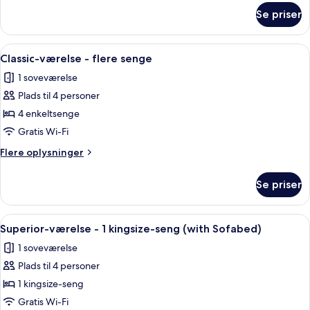
kingsize-
om
Se priser
Classic-
seng
værelse
-
Indlæs
Allergivenligt sengetøj, skrivebord, 
2
1
Classic-værelse - flere senge
alle
kingsize-
1 soveværelse
seng
billeder
Plads til 4 personer
af
Classic-
4 enkeltsenge
værelse
Gratis Wi-Fi
-
Flere
Flere oplysninger
flere
oplysninger
senge
om
Se priser
Classic-
værelse
-
Indlæs
Et hotelværelse med seng, skrivebord, 
5
flere
Superior-værelse - 1 kingsize-seng (with Sofabed)
alle
senge
1 soveværelse
billeder
Plads til 4 personer
af
Superior-
1 kingsize-seng
værelse
Gratis Wi-Fi