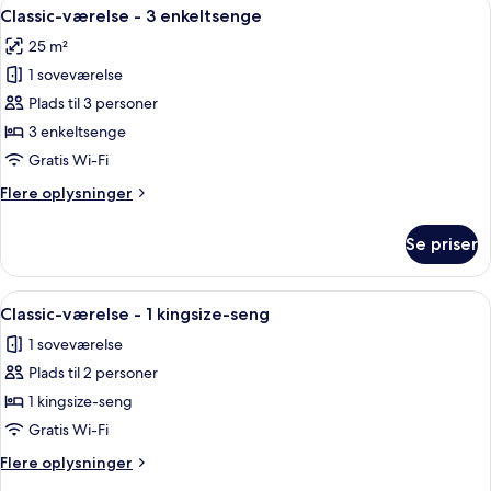
Indlæs
Et hotelværelse med to enkeltsenge, 
3
2
Classic-værelse - 3 enkeltsenge
alle
enkeltsenge
25 m²
billeder
1 soveværelse
af
Classic-
Plads til 3 personer
værelse
3 enkeltsenge
-
Gratis Wi-Fi
3
Flere
Flere oplysninger
enkeltsenge
oplysninger
om
Se priser
Classic-
værelse
-
Indlæs
Et hotelværelse med en stor seng, to 
6
3
Classic-værelse - 1 kingsize-seng
alle
enkeltsenge
1 soveværelse
billeder
Plads til 2 personer
af
Classic-
1 kingsize-seng
værelse
Gratis Wi-Fi
-
Flere
Flere oplysninger
1
oplysninger