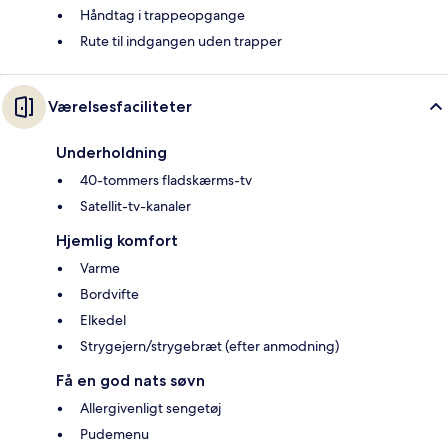
Håndtag i trappeopgange
Rute til indgangen uden trapper
Værelsesfaciliteter
Underholdning
40-tommers fladskærms-tv
Satellit-tv-kanaler
Hjemlig komfort
Varme
Bordvifte
Elkedel
Strygejern/strygebræt (efter anmodning)
Få en god nats søvn
Allergivenligt sengetøj
Pudemenu