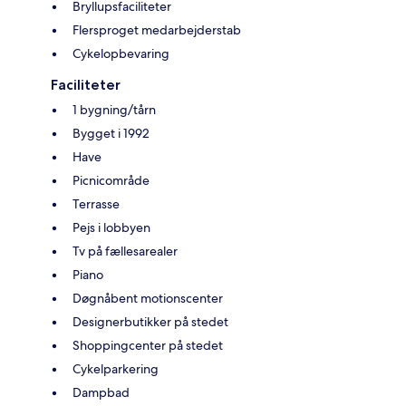
Bryllupsfaciliteter
Flersproget medarbejderstab
Cykelopbevaring
Faciliteter
1 bygning/tårn
Bygget i 1992
Have
Picnicområde
Terrasse
Pejs i lobbyen
Tv på fællesarealer
Piano
Døgnåbent motionscenter
Designerbutikker på stedet
Shoppingcenter på stedet
Cykelparkering
Dampbad