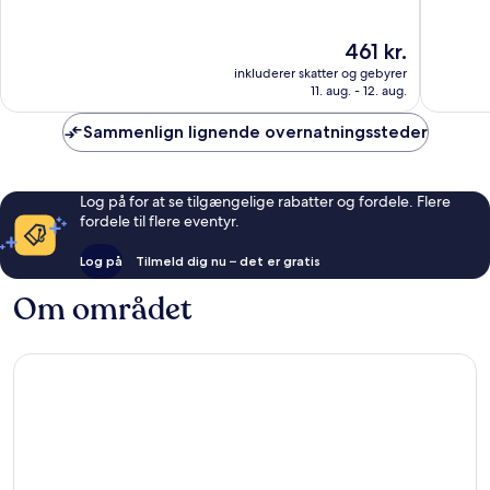
af
af
10,
10,
Prisen
461 kr.
Alletiders,
Fantasti
er
234
1.008
inkluderer skatter og gebyrer
461 kr.
anmeldelser
anmelde
11. aug. - 12. aug.
Sammenlign lignende overnatningssteder
Log på for at se tilgængelige rabatter og fordele. Flere
fordele til flere eventyr.
Log på
Tilmeld dig nu – det er gratis
Om området