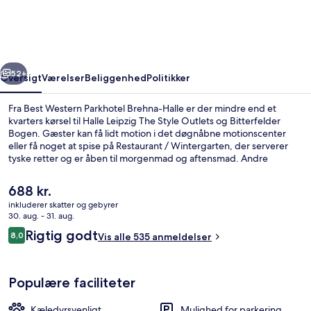
Brehna-
Halle
rige
Næste
52+
Oversigt
Værelser
Beliggenhed
Politikker
Fra Best Western Parkhotel Brehna-Halle er der mindre end et
kvarters kørsel til Halle Leipzig The Style Outlets og Bitterfelder
Bogen. Gæster kan få lidt motion i det døgnåbne motionscenter
eller få noget at spise på Restaurant / Wintergarten, der serverer
tyske retter og er åben til morgenmad og aftensmad. Andre
højdepunkter tæller en bar/lounge, et dampbad og en
snackbar/deli. Rejsende har godt at sige om stedets hjælpsomme
Den
688 kr.
personale og generelle forhold.
nuværende
inkluderer skatter og gebyrer
pris
30. aug. - 31. aug.
Reception
er
Anmeldelser
Rigtig godt
8,0
Vis alle 535 anmeldelser
688 kr.
8,0 ud af 10.
Populære faciliteter
Kæledyrsvenligt
Mulighed for parkering