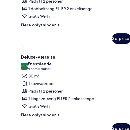
Plads til 2 personer
1 dobbeltseng ELLER 2 enkeltsenge
Gratis Wi-Fi
Flere
Flere oplysninger
oplysninger
om
Se prise
Superior-
værelse
Indlæs
Et hotelværelse med en rød læ
4
Deluxe-værelse
alle
Enestående
billeder
10,0
10,0 ud af 10
(4
4 anmeldelser
af
anmeldelser)
30 m²
Deluxe-
1 soveværelse
værelse
Plads til 2 personer
1 kingsize-seng ELLER 2 enkeltsenge
Gratis Wi-Fi
Flere
Flere oplysninger
oplysninger
om
Se prise