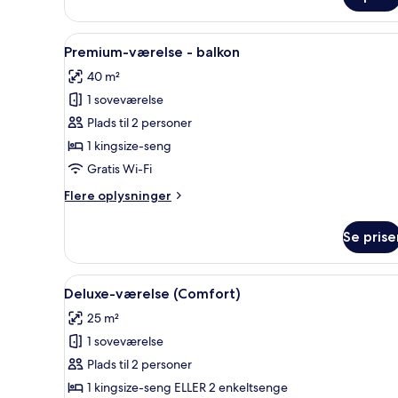
Deluxe-
værelse
Indlæs
Allergivenligt sengetøj, senge
4
Premium-værelse - balkon
alle
40 m²
billeder
1 soveværelse
af
Premium-
Plads til 2 personer
værelse
1 kingsize-seng
-
Gratis Wi-Fi
balkon
Flere
Flere oplysninger
oplysninger
om
Se prise
Premium-
værelse
-
Indlæs
Et hotelværelse med en stor sen
4
balkon
Deluxe-værelse (Comfort)
alle
25 m²
billeder
1 soveværelse
af
Deluxe-
Plads til 2 personer
værelse
1 kingsize-seng ELLER 2 enkeltsenge