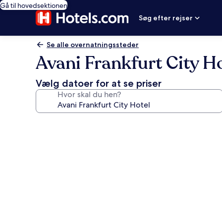
Gå til hovedsektionen
Søg efter rejser
Se alle overnatningssteder
Avani Frankfurt City H
Vælg datoer for at se priser
Hvor skal du hen?
Billedgalleri
for
Avani
Frankfurt
City
Hotel