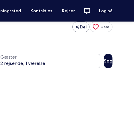
tningssted
Kontakt os
Rejser
Log på
Del
Gem
Gæster
Søg