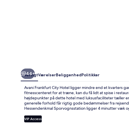
44+
Oversigt
Værelser
Beliggenhed
Politikker
Avani Frankfurt City Hotel ligger mindre end et kvarters g
fitnesscenteret for at træne, kan du få lidt at spise i rest
højdepunkter på dette hotel med luksusfaciliteter tælle
generelle forhold får rigtig gode bedømmelser fra rejsende
Hessendenkmal Sporvognsstation ligger 4 minutter væk og 
VIP Access