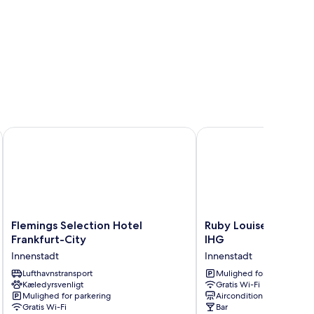
ity Center
Flemings Selection Hotel Frankfurt-City
Ruby Louise Hotel Fran
Flemings
Ruby
Flemings Selection Hotel
Ruby Louise Hotel Fr
Selection
Louise
Frankfurt-City
IHG
Hotel
Hotel
Innenstadt
Innenstadt
Frankfurt-
Frankfurt
City
Lufthavnstransport
by
Mulighed for parkering
Kæledyrsvenligt
Gratis Wi-Fi
Innenstadt
IHG
Mulighed for parkering
Aircondition
Innenstadt
Gratis Wi-Fi
Bar