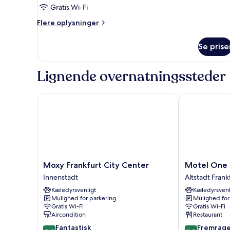
(Comfort)
Gratis Wi-Fi
Flere
Flere oplysninger
oplysninger
om
Se prise
Deluxe-
værelse
(Comfort)
Lignende overnatningssteder
Moxy Frankfurt City Center
Motel One Fr
Moxy
Motel
Moxy Frankfurt City Center
Motel One 
Frankfurt
One
Innenstadt
Altstadt Frank
City
Frankfurt-
Kæledyrsvenligt
Kæledyrsvenl
Center
Römer
Mulighed for parkering
Mulighed for
Innenstadt
Altstadt
Gratis Wi-Fi
Gratis Wi-Fi
Frankfurt
Aircondition
Restaurant
8.8
9.0
Fantastisk
Fremrag