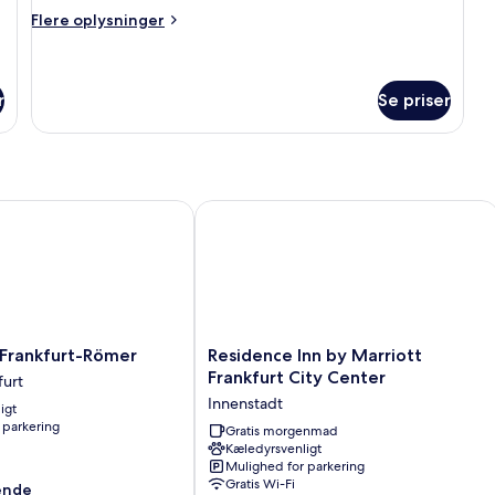
Flere
Flere oplysninger
oplysninger
om
Superior-
enkeltværelse
r
Se priser
ankfurt-Römer
Residence Inn by Marriott Frankfurt C
Residence
Frankfurt-Römer
Residence Inn by Marriott
Inn
Frankfurt City Center
furt
by
Innenstadt
igt
Marriott
 parkering
Frankfurt
Gratis morgenmad
Kæledyrsvenligt
City
Mulighed for parkering
Center
Gratis Wi-Fi
ende
Innenstadt