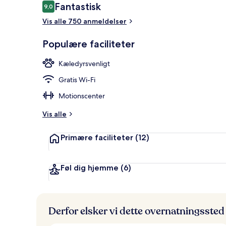
Anmeldelser
Fantastisk
9,0
9,0 ud af 10.
Lobby
Vis alle 750 anmeldelser
Populære faciliteter
Kæledyrsvenligt
Gratis Wi-Fi
Motionscenter
Vis alle
Primære faciliteter
(12)
Føl dig hjemme
(6)
Derfor elsker vi dette overnatningssted