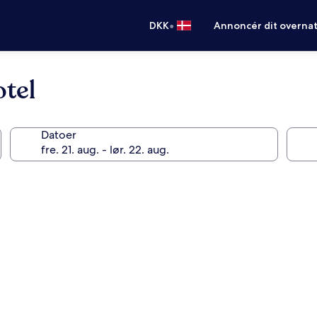
•
DKK
Annoncér dit overna
otel
Datoer