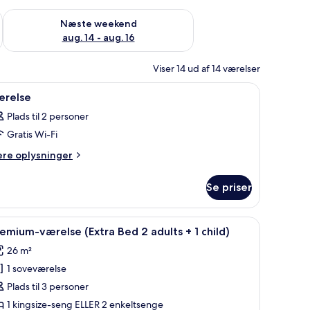
d aug. 7 - aug. 9
Tjek tilgængelighed for næste weekend aug. 14 - aug. 16
Næste weekend
aug. 14 - aug. 16
Viser 14 ud af 14 værelser
ol, et lille bord og en grå skammel.
ndlæs
Et hotelværelse med et stort vindue, en seng, e
4
ærelse
le
Plads til 2 personer
illeder
Gratis Wi-Fi
f
ærelse
ere
ere oplysninger
lysninger
m
Se priser
relse
og.
vindue der giver udsigt over byen, en pænt redt seng, et lille rundt bord me
ndlæs
Et hotelværelse med en rød lænestol, et run
4
emium-værelse (Extra Bed 2 adults + 1 child)
le
26 m²
illeder
1 soveværelse
f
remium-
Plads til 3 personer
ærelse
1 kingsize-seng ELLER 2 enkeltsenge