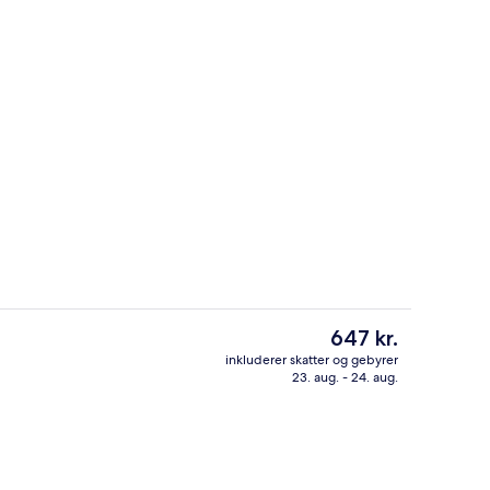
Allergivenligt sengetøj, senge med to
Den
647 kr.
nuværende
inkluderer skatter og gebyrer
pris
23. aug. - 24. aug.
Morgenmadsbuffet hver dag mod et 
er
647 kr.