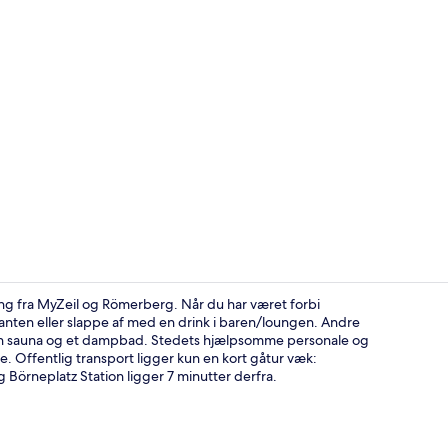
Lobby
ang fra MyZeil og Römerberg. Når du har været forbi
auranten eller slappe af med en drink i baren/loungen. Andre
r en sauna og et dampbad. Stedets hjælpsomme personale og
Lobby
. Offentlig transport ligger kun en kort gåtur væk:
Börneplatz Station ligger 7 minutter derfra.