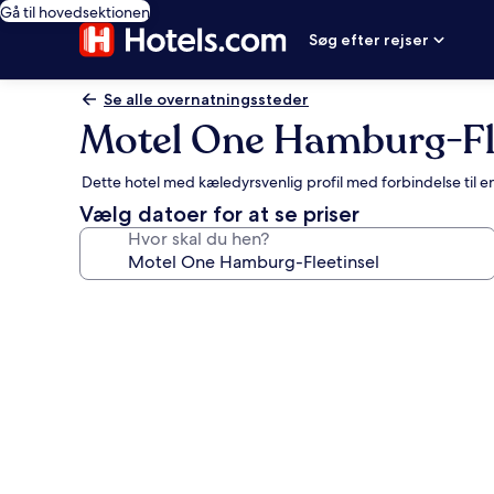
Gå til hovedsektionen
Søg efter rejser
Se alle overnatningssteder
Motel One Hamburg-Fle
Dette hotel med kæledyrsvenlig profil med forbindelse til 
Vælg datoer for at se priser
Hvor skal du hen?
Billedgalleri
for
Motel
One
Hamburg-
Fleetinsel