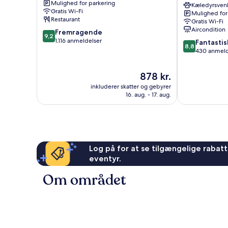
Mulighed for parkering
Centrum
Kontorhaus
Kæledyrsvenl
Gratis Wi-Fi
Mulighed for
Hamborg
Restaurant
Gratis Wi-Fi
Centrum
Aircondition
9.2
Fremragende
9,2
ud
1.116 anmeldelser
8.8
Fantastis
8,8
af
ud
430 anmeld
10,
af
Fremragende,
10,
Prisen
878 kr.
1.116
Fantastisk,
er
anmeldelser
inkluderer skatter og gebyrer
430
878 kr.
16. aug. - 17. aug.
anmeldelser
Log på for at se tilgængelige rabatte
eventyr.
Om området