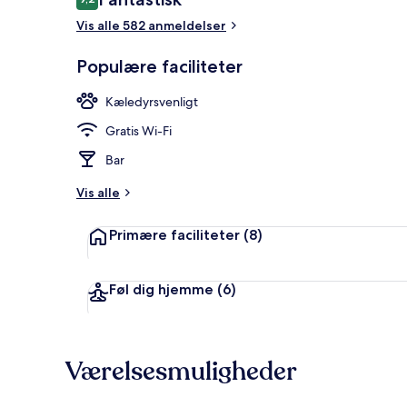
9,2 ud af 10.
Vis alle 582 anmeldelser
Morgenmadsb
Populære faciliteter
Kæledyrsvenligt
Gratis Wi-Fi
Bar
Vis alle
Primære faciliteter
(8)
Føl dig hjemme
(6)
Værelsesmuligheder