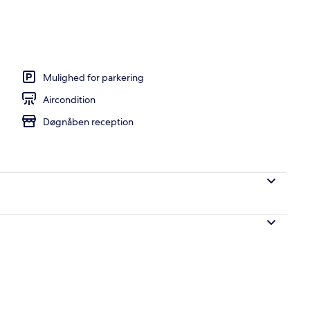
uffet hver dag mod et gebyr
Mulighed for parkering
Aircondition
Døgnåben reception