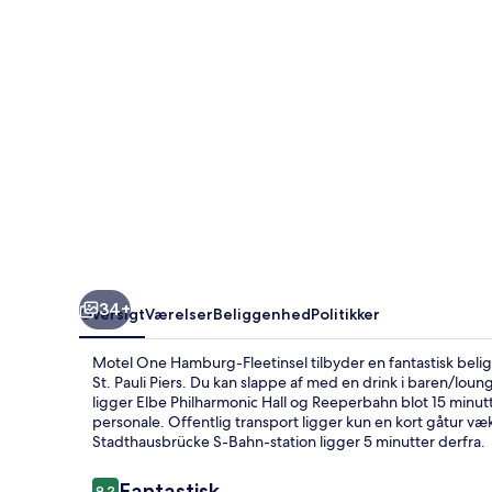
34+
Oversigt
Værelser
Beliggenhed
Politikker
Motel One Hamburg-Fleetinsel tilbyder en fantastisk bel
St. Pauli Piers. Du kan slappe af med en drink i baren/l
ligger Elbe Philharmonic Hall og Reeperbahn blot 15 min
personale. Offentlig transport ligger kun en kort gåtur v
Stadthausbrücke S-Bahn-station ligger 5 minutter derfra.
Anmeldelser
Fantastisk
9,2