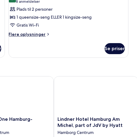
9,4 ud af 10
(8
8 anmeldelser
ONE)
vi
af
anmeldelser)
Plads til 2 personer
Værelse
1 queensize-seng ELLER 1 kingsize-seng
(THE
Gratis Wi-Fi
ONE
Flere
with
Flere oplysninger
oplysninger
view)
om
r
Se priser
Værelse
(THE
ONE
with
view)
ne Hamburg-Kontorhaus
Lindner Hotel Hamburg Am Michel, pa
Lindner
 One Hamburg-
Lindner Hotel Hamburg Am
Hotel
Michel, part of JdV by Hyatt
Hamburg
trum
Hamborg Centrum
Am