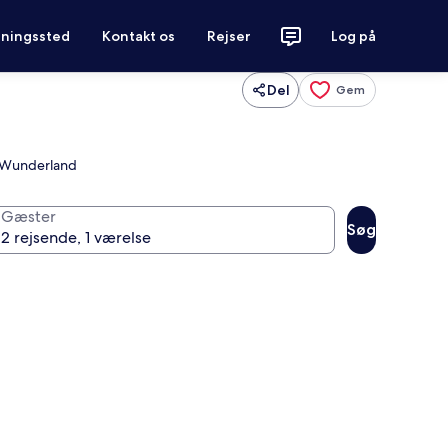
tningssted
Kontakt os
Rejser
Log på
Del
Gem
ur Wunderland
Gæster
Søg