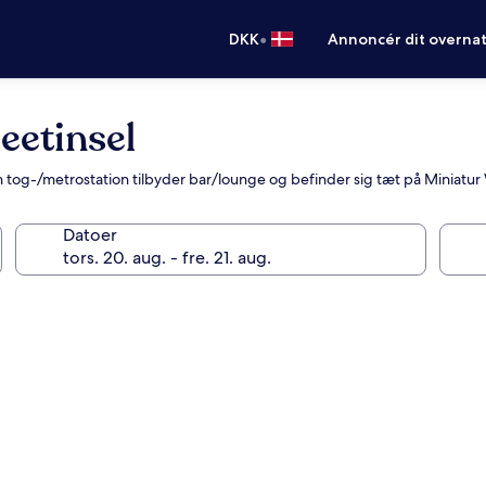
•
DKK
Annoncér dit overna
etinsel
en tog-/metrostation tilbyder bar/lounge og befinder sig tæt på Miniat
Datoer