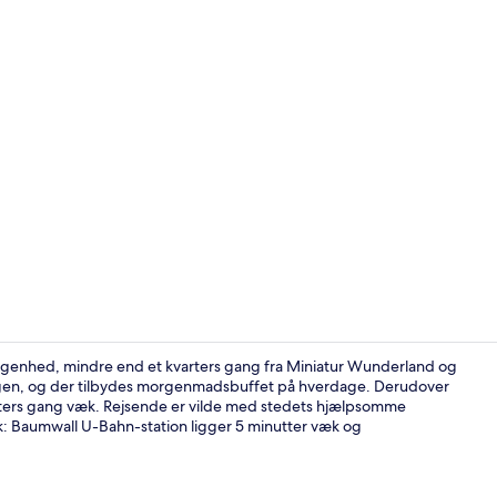
Terrasse/gå
iggenhed, mindre end et kvarters gang fra Miniatur Wunderland og
oungen, og der tilbydes morgenmadsbuffet på hverdage. Derudover
utters gang væk. Rejsende er vilde med stedets hjælpsomme
Bar (på over
æk: Baumwall U-Bahn-station ligger 5 minutter væk og