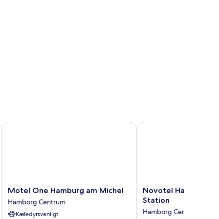
ew)
rt of JdV by Hyatt
Motel One Hamburg am Michel
Novotel Hamburg Centr
Motel
Novotel
Motel One Hamburg am Michel
Novotel Hamburg Ce
One
Hamburg
Station
Hamborg Centrum
Hamburg
Central
Hamborg Centrum
Kæledyrsvenligt
am
Station