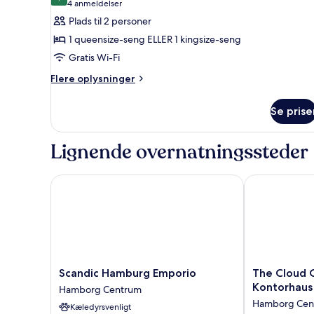
8,0 ud af 10
(4
4 anmeldelser
ONE)
af
anmeldelser)
Plads til 2 personer
Værelse
1 queensize-seng ELLER 1 kingsize-seng
-
Gratis Wi-Fi
balkon
Flere
(THE
Flere oplysninger
oplysninger
ONE)
om
Se prise
Værelse
-
balkon
Lignende overnatningssteder
(THE
ONE)
Scandic Hamburg Emporio
The Cloud O
Scandic
The
Scandic Hamburg Emporio
The Cloud
Hamburg
Cloud
Kontorhaus
Hamborg Centrum
Emporio
One
Hamborg Cen
Kæledyrsvenligt
Hamborg
Hamburg-