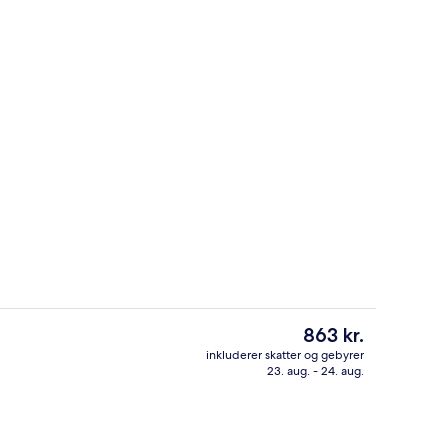
rdhave
Bar (på overnatningsstedet)
Den
863 kr.
nuværende
inkluderer skatter og gebyrer
pris
23. aug. - 24. aug.
natningsstedet)
Reception
er
863 kr.