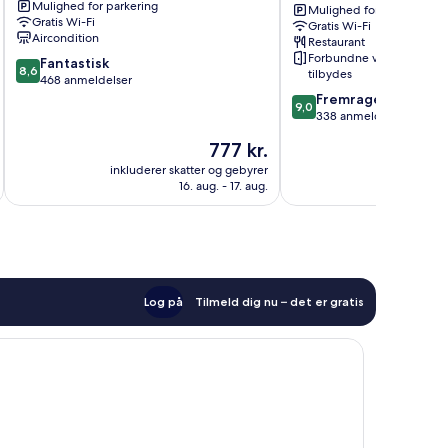
Mulighed for parkering
Michel
Hamborg
Mulighed for parkering
Gratis Wi-Fi
Gratis Wi-Fi
Hamborg
Centrum
Aircondition
Restaurant
Centrum
Forbundne værelser
8.6
Fantastisk
8,6
tilbydes
ud
468 anmeldelser
af
9.0
Fremragende
9,0
10,
ud
338 anmeldelser
Fantastisk,
af
Prisen
777 kr.
468
10,
er
anmeldelser
Fremragende,
inkluderer skatter og gebyrer
inkluderer 
777 kr.
16. aug. - 17. aug.
338
anmeldelser
Log på
Tilmeld dig nu – det er gratis