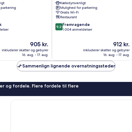
igt
Michel,
Kæledyrsvenligt
 parkering
Mulighed for parkering
part
Gratis Wi-Fi
of
Restaurant
JdV
9.2
k
by
Fremragende
9,2
ud
elser
Hyatt
1.004 anmeldelser
af
Hamborg
10,
Centrum
Prisen
Prisen
905 kr.
912 kr.
Fremragende,
er
er
inkluderer skatter og gebyrer
inkluderer skatter og gebyrer
1.004
905 kr.
912 kr.
16. aug. - 17. aug.
16. aug. - 17. aug.
anmeldelser
Sammenlign lignende overnatningssteder
r og fordele. Flere fordele til flere