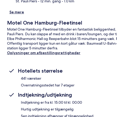
St. Pauli Piers
- 12 min. gang
- 1.0 km
Se mere
Motel One Hamburg-Fleetinsel
Motel One Hamburg-Fleetinsel tilbyder en fantastisk beliggenhed, 
Pauli Piers. Du kan slappe af med en drink i baren/loungen, og de
Elbe Philharmonic Hall og Reeperbahn blot 15 minutters gang væk.
Offentlig transport ligger kun en kort gåtur væk: Baumwall U-Bahn
station ligger 5 minutter derfra.
Oplysninger om afbestillingsrettigheder
Hotellets størrelse
441 værelser
Overnatningsstedet har 7 etager
Indtjekning/udtjekning
Indtjekning er fra kl. 15.00 til kl. 00.00
Hurtig udtjekning er tilgængelig
Sen indtjekning afhænger af tilgængelighed