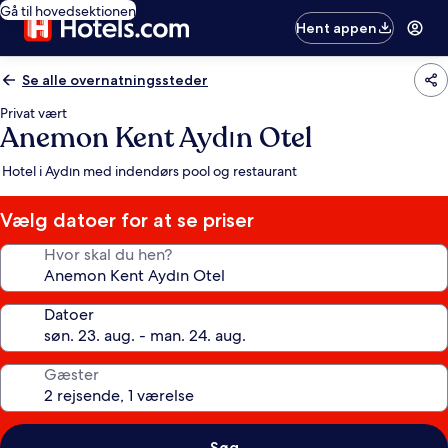
Gå til hovedsektionen
Hent appen
Se alle overnatningssteder
Privat vært
Anemon Kent Aydın Otel
Hotel i Aydın med indendørs pool og restaurant
Vælg datoer for at se priser
Hvor skal du hen?
Datoer
Gæster
Søg