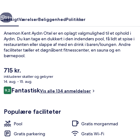
rige
Næste
59+
Oversigt
Værelser
Beliggenhed
Politikker
Anemon Kent Aydın Otel er en oplagt valgmulighed til et ophold i
Aydın. Du kan tage en dukkert i den indendørs pool, få lidt at spise i
restauranten eller slappe af med en drink i baren/loungen. Andre
faciliteter tæller et døgnåbent fitnesscenter, en sauna og en
børnepool.
Den
715 kr.
nuværende
inkluderer skatter og gebyrer
pris
14. aug. - 15. aug.
Restaurant
er
Anmeldelser
Fantastisk
9,2
Vis alle 134 anmeldelser
715 kr.
9,2 ud af 10.
Populære faciliteter
Pool
Gratis morgenmad
Gratis parkering
Gratis Wi-Fi