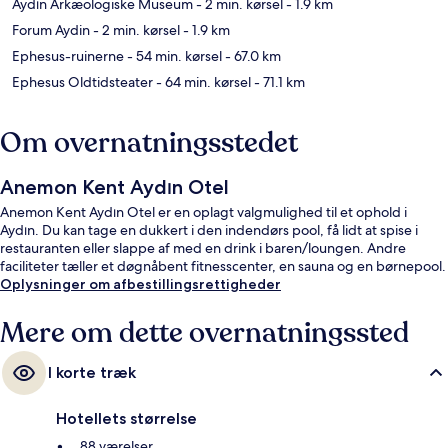
Aydın Arkæologiske Museum
- 2 min. kørsel
- 1.9 km
Forum Aydin
- 2 min. kørsel
- 1.9 km
Ephesus-ruinerne
- 54 min. kørsel
- 67.0 km
Ephesus Oldtidsteater
- 64 min. kørsel
- 71.1 km
Om overnatningsstedet
Anemon Kent Aydın Otel
Anemon Kent Aydın Otel er en oplagt valgmulighed til et ophold i
Aydın. Du kan tage en dukkert i den indendørs pool, få lidt at spise i
restauranten eller slappe af med en drink i baren/loungen. Andre
faciliteter tæller et døgnåbent fitnesscenter, en sauna og en børnepool.
Oplysninger om afbestillingsrettigheder
Mere om dette overnatningssted
I korte træk
Hotellets størrelse
88 værelser