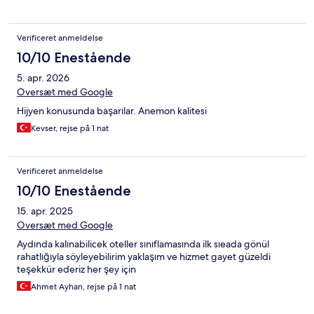
Verificeret anmeldelse
10/10 Enestående
5. apr. 2026
Oversæt med Google
Hijyen konusunda başarılar. Anemon kalitesi
Kevser, rejse på 1 nat
Verificeret anmeldelse
10/10 Enestående
15. apr. 2025
Oversæt med Google
Aydında kalınabilicek oteller sınıflamasında ilk sıeada gönül
rahatlığıyla söyleyebilirim yaklaşım ve hizmet gayet güzeldi
teşekkür ederiz her şey için
Ahmet Ayhan, rejse på 1 nat