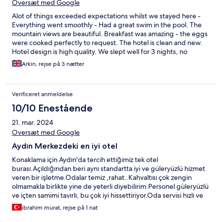
Oversæt med Google
Alot of things exceeded expectations whilst we stayed here -
Everything went smoothly - Had a great swim in the pool. The
mountain views are beautiful. Breakfast was amazing - the eggs
were cooked perfectly to request. The hotel is clean and new.
Hotel design is high quality. We slept well for 3 nights, no
disruptions. Would definitely come here again - Internet was
Arkin, rejse på 3 nætter
super fast.
Verificeret anmeldelse
10/10 Enestående
21. mar. 2024
Oversæt med Google
Aydın Merkezdeki en iyi otel
Konaklama için Aydın'da tercih ettiğimiz tek otel
burası.Açıldığından beri aynı standartta iyi ve güleryüzlü hizmet
veren bir işletme.Odalar temiz ,rahat..Kahvaltısı çok zengin
olmamakla birlikte yine de yeterli diyebilirim.Personel güleryüzlü
ve içten samimi tavırlı, bu çok iyi hissettiriyor.Oda servisi hızlı ve
eksiksiz.Kesinlikle tavsiye ederim.
ibrahim murat, rejse på 1 nat