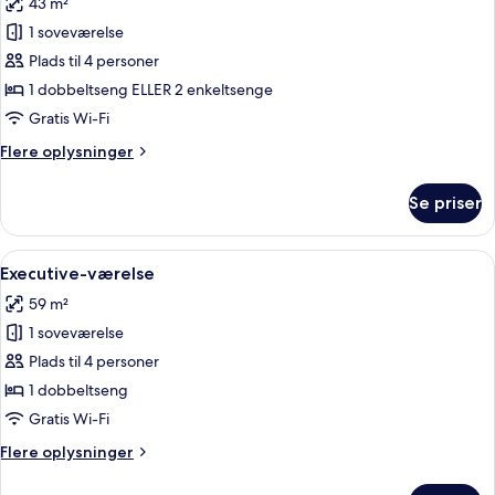
43 m²
billeder
1 soveværelse
af
Superior-
Plads til 4 personer
værelse
1 dobbeltseng ELLER 2 enkeltsenge
(Plus)
Gratis Wi-Fi
Flere
Flere oplysninger
oplysninger
om
Se priser
Superior-
værelse
(Plus)
Indlæs
Et moderne hotelværelse med en buet 
12
Executive-værelse
alle
59 m²
billeder
1 soveværelse
af
Executive-
Plads til 4 personer
værelse
1 dobbeltseng
Gratis Wi-Fi
Flere
Flere oplysninger
oplysninger
om