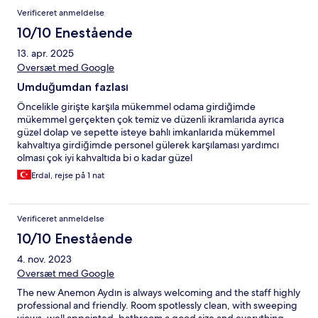
Verificeret anmeldelse
10/10 Enestående
13. apr. 2025
Oversæt med Google
Umduğumdan fazlası
Öncelikle girişte karşıla mükemmel odama girdiğimde
mükemmel gerçekten çok temiz ve düzenli ikramlarıda ayrıca
güzel dolap ve sepette isteye bahlı imkanlarıda mükemmel
kahvaltıya girdiğimde personel gülerek karşılaması yardımcı
olması çok iyi kahvaltıda bi o kadar güzel
Erdal, rejse på 1 nat
Verificeret anmeldelse
10/10 Enestående
4. nov. 2023
Oversæt med Google
The new Anemon Aydın is always welcoming and the staff highly
professional and friendly. Room spotlessly clean, with sweeping
views, well appointed, bathroom a good size and everything