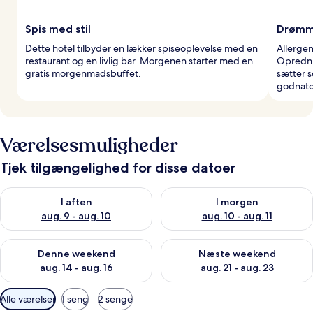
Spis med stil
Drømme
Dette hotel tilbyder en lækker spiseoplevelse med en
Allergen
restaurant og en livlig bar. Morgenen starter med en
Opredni
gratis morgenmadsbuffet.
sætter s
godnatd
Værelsesmuligheder
Tjek tilgængelighed for disse datoer
Tjek tilgængelighed for i aften aug. 9 - aug. 10
Tjek tilgængelighed for i morg
I aften
I morgen
aug. 9 - aug. 10
aug. 10 - aug. 11
Tjek tilgængelighed for denne weekend aug. 14 - aug. 16
Tjek tilgængelighed for næste
Denne weekend
Næste weekend
aug. 14 - aug. 16
aug. 21 - aug. 23
Tilgængelige
Alle værelser
1 seng
2 senge
filtre