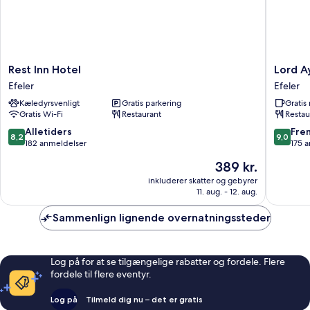
Rest
Lord
Rest Inn Hotel
Lord A
Inn
Aydin
Efeler
Efeler
Hotel
Efeler
Kæledyrsvenligt
Gratis parkering
Grati
Efeler
Gratis Wi-Fi
Restaurant
Restau
8.2
9.0
Alletiders
Fre
8,2
9,0
ud
ud
182 anmeldelser
175 
af
af
Prisen
389 kr.
10,
10,
er
Alletiders,
Fremrag
inkluderer skatter og gebyrer
389 kr.
11. aug. - 12. aug.
182
175
anmeldelser
anmelde
Sammenlign lignende overnatningssteder
Log på for at se tilgængelige rabatter og fordele. Flere
fordele til flere eventyr.
Log på
Tilmeld dig nu – det er gratis