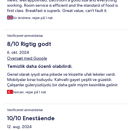
working. Room service is efficient and the standard of food is
first class. Breakfast is superb. Great value, can't fault it.
Sir Andrew, rejse på 1 nat
Verificeret anmeldelse
8/10 Rigtig godt
6. okt. 2024
Oversæt med Google
Temizlik daha özenli olabilirdi.
Genel olarak iyiydi ama pikede ve klozette ufak lekeler vardı.
Mobilyalar biraz tozluydu. Kahvaltı gayet çeşitli ve güzeldi.
Çalışanlar güleryüzlüydü.bir daha gelir miyim kesinlikle gelinir.
Sercan, rejse på 1 nat
Verificeret anmeldelse
10/10 Enestående
12. aug. 2024