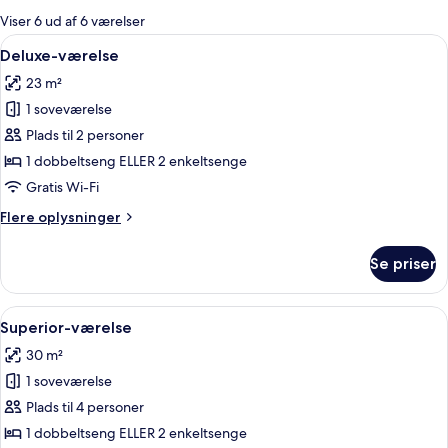
for
Viser 6 ud af 6 værelser
værelser
Indlæs
Et hotelværelse med en stor seng, et sk
4
Deluxe-værelse
alle
23 m²
billeder
1 soveværelse
af
Deluxe-
Plads til 2 personer
værelse
1 dobbeltseng ELLER 2 enkeltsenge
Gratis Wi-Fi
Flere
Flere oplysninger
oplysninger
om
Se priser
Deluxe-
værelse
Indlæs
Et hotelværelse med en stor seng, et s
5
Superior-værelse
alle
30 m²
billeder
1 soveværelse
af
Superior-
Plads til 4 personer
værelse
1 dobbeltseng ELLER 2 enkeltsenge