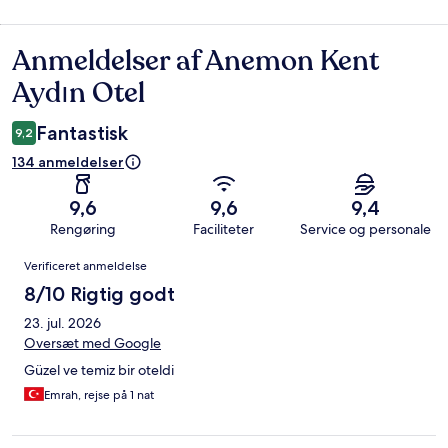
Anmeldelser af Anemon Kent
Anmeldelser
Aydın Otel
Fantastisk
9,2
134 anmeldelser
9,6
9,6
9,4
Rengøring
Faciliteter
Service og personale
Anmeldelser
Verificeret anmeldelse
8/10 Rigtig godt
23. jul. 2026
Oversæt med Google
Güzel ve temiz bir oteldi
Emrah, rejse på 1 nat