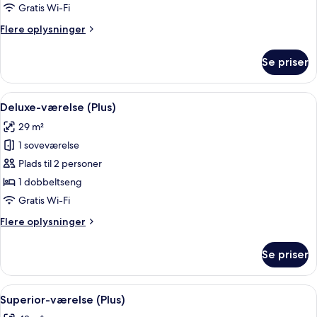
Gratis Wi-Fi
Flere
Flere oplysninger
oplysninger
om
Se priser
Superior-
værelse
Indlæs
Et hotelværelse med en seng, to sengeb
4
Deluxe-værelse (Plus)
alle
29 m²
billeder
1 soveværelse
af
Deluxe-
Plads til 2 personer
værelse
1 dobbeltseng
(Plus)
Gratis Wi-Fi
Flere
Flere oplysninger
oplysninger
om
Se priser
Deluxe-
værelse
(Plus)
Indlæs
Et hotelværelse med to senge, et skriv
6
Superior-værelse (Plus)
alle