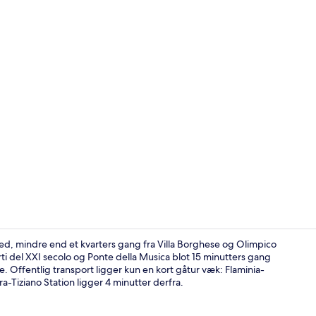
Udendørsom
hed, mindre end et kvarters gang fra Villa Borghese og Olimpico
ti del XXI secolo og Ponte della Musica blot 15 minutters gang
Offentlig transport ligger kun en kort gåtur væk: Flaminia-
Lobby
a-Tiziano Station ligger 4 minutter derfra.