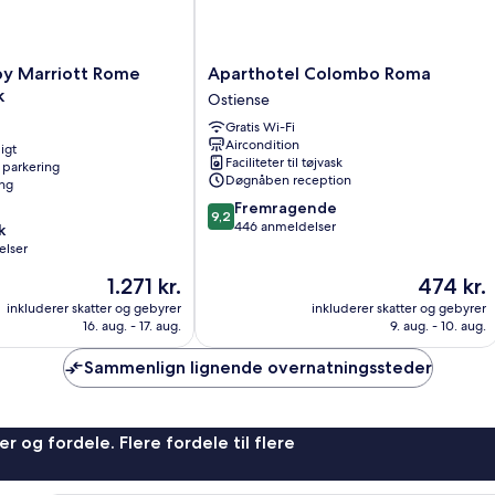
Aparthotel
by Marriott Rome
Aparthotel Colombo Roma
Colombo
k
Ostiense
Roma
Gratis Wi-Fi
Ostiense
Aircondition
igt
Faciliteter til tøjvask
 parkering
Døgnåben reception
ng
9.2
Fremragende
9,2
ud
446 anmeldelser
k
af
elser
10,
Prisen
Prisen
1.271 kr.
474 kr.
Fremragende,
er
er
446
inkluderer skatter og gebyrer
inkluderer skatter og gebyrer
1.271 kr.
474 kr.
anmeldelser
16. aug. - 17. aug.
9. aug. - 10. aug.
Sammenlign lignende overnatningssteder
r og fordele. Flere fordele til flere