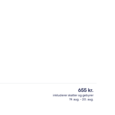
råde
Reception
Den
655 kr.
nuværende
inkluderer skatter og gebyrer
pris
19. aug. - 20. aug.
Lobby
er
655 kr.