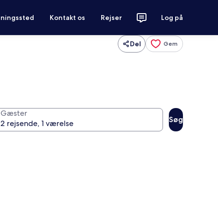
tningssted
Kontakt os
Rejser
Log på
Del
Gem
Gæster
Søg