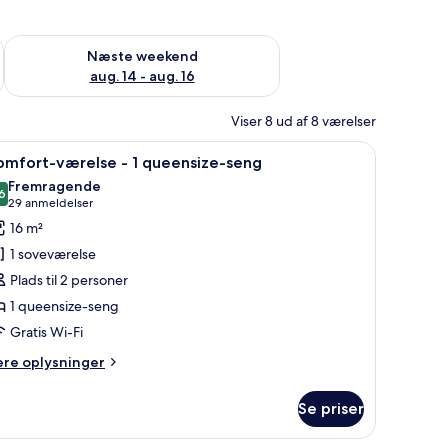
d aug. 7 - aug. 9
Tjek tilgængelighed for næste weekend aug. 14 - aug. 16
Næste weekend
aug. 14 - aug. 16
Viser 8 ud af 8 værelser
 stol, natbord og et vindue med gardiner.
ndlæs
Et hotelværelse med en seng, et skrivebord og
4
omfort-værelse - 1 queensize-seng
le
Fremragende
illeder
6
8,6 ud af 10
(29
29 anmeldelser
f
anmeldelser)
16 m²
omfort-
1 soveværelse
ærelse
Plads til 2 personer
1 queensize-seng
Gratis Wi-Fi
ueensize-
eng
ere
ere oplysninger
lysninger
m
Se priser
mfort-
relse