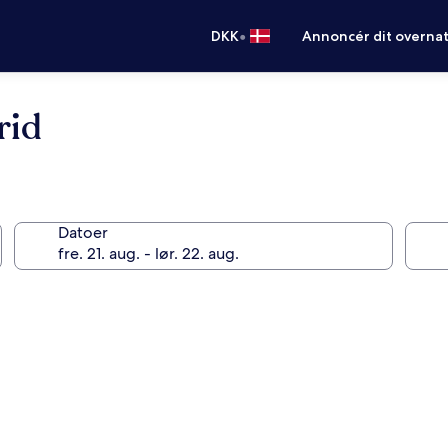
•
DKK
Annoncér dit overna
rid
Datoer