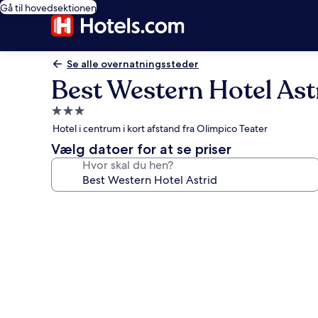
Gå til hovedsektionen
Se alle overnatningssteder
Best Western Hotel Ast
3.0-
stjernet
Hotel i centrum i kort afstand fra Olimpico Teater
overnatningssted
Vælg datoer for at se priser
Hvor skal du hen?
Billedgalleri
for
Best
Western
Hotel
Astrid