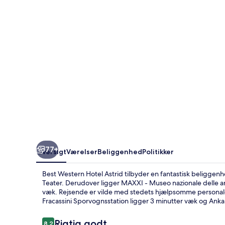
77+
Oversigt
Værelser
Beliggenhed
Politikker
Best Western Hotel Astrid tilbyder en fantastisk beliggen
Teater. Derudover ligger MAXXI - Museo nazionale delle ar
væk. Rejsende er vilde med stedets hjælpsomme personale. 
Fracassini Sporvognsstation ligger 3 minutter væk og Ankar
Anmeldelser
Rigtig godt
8,2