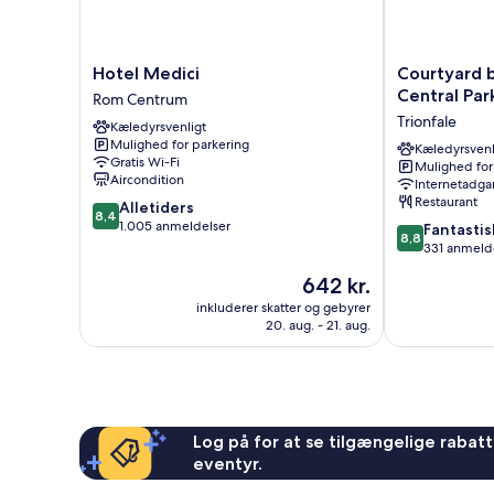
Hotel
Courtyard
Hotel Medici
Courtyard 
Medici
by
Central Par
Rom Centrum
Rom
Marriott
Trionfale
Kæledyrsvenligt
Centrum
Rome
Mulighed for parkering
Central
Kæledyrsvenl
Gratis Wi-Fi
Mulighed for
Park
Aircondition
Internetadga
Trionfale
Restaurant
8.4
Alletiders
8,4
ud
1.005 anmeldelser
8.8
Fantastis
8,8
af
ud
331 anmeld
10,
af
Prisen
642 kr.
Alletiders,
10,
er
1.005
Fantastisk,
inkluderer skatter og gebyrer
642 kr.
anmeldelser
20. aug. - 21. aug.
331
anmeldelser
Log på for at se tilgængelige rabatte
eventyr.