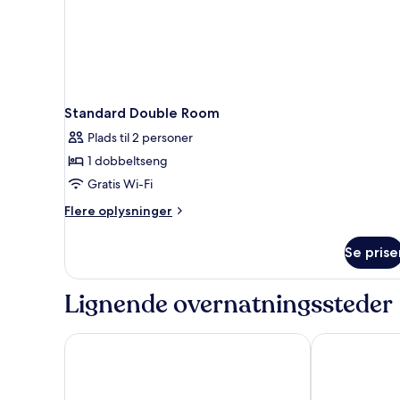
Standard Double Room
Plads til 2 personer
1 dobbeltseng
Gratis Wi-Fi
Flere
Flere oplysninger
oplysninger
om
Se prise
Standard
Double
Room
Lignende overnatningssteder
Hotel Medici
Courtyard by 