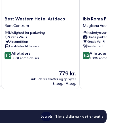
Best
ibis
Best Western Hotel Artdeco
ibis Roma Fiera
Western
Roma
Rom Centrum
Magliana Vecchia
Hotel
Fiera
Mulighed for parkering
Kæledyrsvenligt
Artdeco
Magliana
Gratis Wi-Fi
Gratis parkering
Rom
Vecchia
Aircondition
Gratis Wi-Fi
Centrum
Faciliteter til tøjvask
Restaurant
8.2
8.2
Alletiders
Alletiders
8,2
8,2
ud
ud
1.001 anmeldelser
1.005 anmeldelser
af
af
10,
10,
Prisen
779 kr.
Alletiders,
Alletiders,
er
1.001
1.005
inkluderer skatter og gebyrer
inkluderer 
779 kr.
anmeldelser
anmeldelser
8. aug. - 9. aug.
Log på
Tilmeld dig nu – det er gratis