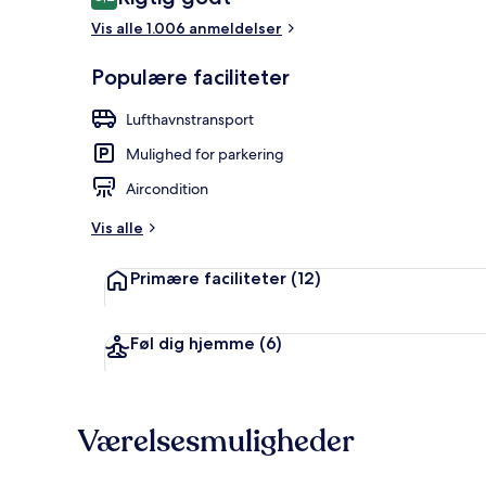
8,2 ud af 10.
Vis alle 1.006 anmeldelser
Udendørsom
Populære faciliteter
Lufthavnstransport
Mulighed for parkering
Aircondition
Vis alle
Primære faciliteter
(12)
Føl dig hjemme
(6)
Værelsesmuligheder