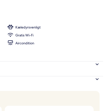
udendørs pool, åben fra kl. 10.00 til kl. 18.00, parasoller
Kæledyrsvenligt
Gratis Wi-Fi
Aircondition