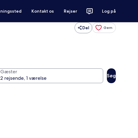
tningssted
Kontakt os
Rejser
Log på
Del
Gem
Gæster
Søg