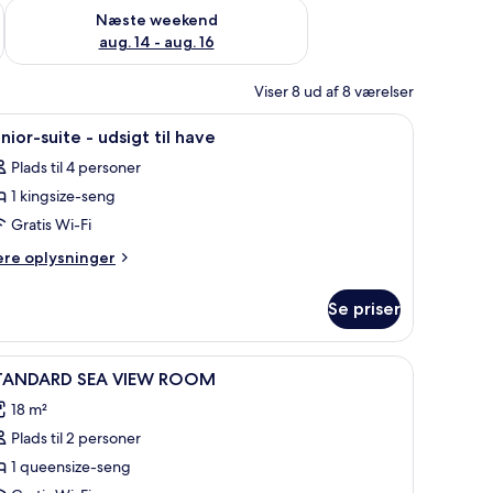
d aug. 7 - aug. 9
Tjek tilgængelighed for næste weekend aug. 14 - aug. 16
Næste weekend
aug. 14 - aug. 16
Viser 8 ud af 8 værelser
krivebord, mørklægningsgardiner, lydisolering, strygejern/strygebræt
ndlæs
Junior-suite - udsigt til have | Skrivebord, m
6
nior-suite - udsigt til have
le
Plads til 4 personer
illeder
1 kingsize-seng
f
unior-
Gratis Wi-Fi
uite
ere
ere oplysninger
lysninger
m
dsigt
Se priser
nior-
l
ite
ave
fra værelset
ndlæs
Skrivebord, mørklægningsgardiner, lydisoleri
5
sigt
TANDARD SEA VIEW ROOM
le
18 m²
ve
illeder
Plads til 2 personer
f
TANDARD
1 queensize-seng