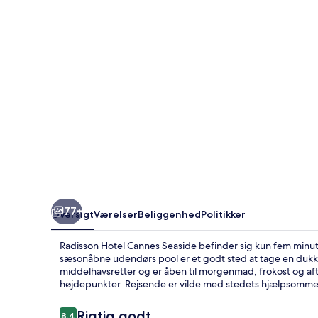
77+
Oversigt
Værelser
Beliggenhed
Politikker
Radisson Hotel Cannes Seaside befinder sig kun fem minutt
sæsonåbne udendørs pool er et godt sted at tage en dukker
middelhavsretter og er åben til morgenmad, frokost og af
højdepunkter. Rejsende er vilde med stedets hjælpsomme
Anmeldelser
Rigtig godt
8,4