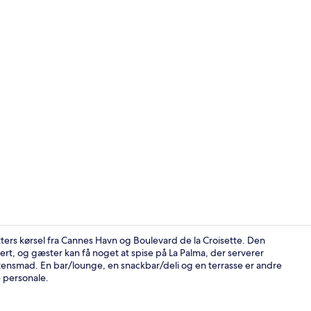
Interessepu
ers kørsel fra Cannes Havn og Boulevard de la Croisette. Den
t, og gæster kan få noget at spise på La Palma, der serverer
tensmad. En bar/lounge, en snackbar/deli og en terrasse er andre
Der servere
 personale.