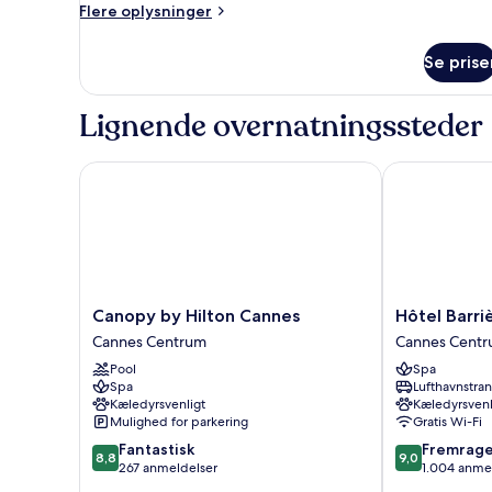
Flere
Flere oplysninger
oplysninger
om
Se prise
Værelse
Lignende overnatningssteder
Canopy by Hilton Cannes
Hôtel Barrièr
Canopy
Hôtel
Canopy by Hilton Cannes
Hôtel Barri
by
Barrière
Cannes Centrum
Cannes Cent
Hilton
Le
Pool
Spa
Cannes
Gray
Spa
Lufthavnstra
Cannes
d'Albion
Kæledyrsvenligt
Kæledyrsvenl
Centrum
Cannes
Mulighed for parkering
Gratis Wi-Fi
Centrum
8.8
9.0
Fantastisk
Fremrag
8,8
9,0
ud
ud
267 anmeldelser
1.004 anme
af
af