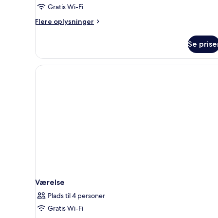
værelse
Gratis Wi-Fi
-
Flere
havudsigt
Flere oplysninger
oplysninger
om
Se prise
Premium-
værelse
-
havudsigt
Værelse
Plads til 4 personer
Gratis Wi-Fi