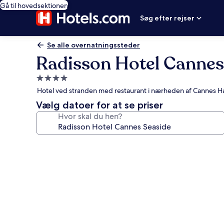
Gå til hovedsektionen
Søg efter rejser
Se alle overnatningssteder
Radisson Hotel Cannes
4.0-
stjernet
Hotel ved stranden med restaurant i nærheden af Cannes H
overnatningssted
Vælg datoer for at se priser
Hvor skal du hen?
Billedgalleri
for
Radisson
Hotel
Cannes
Seaside