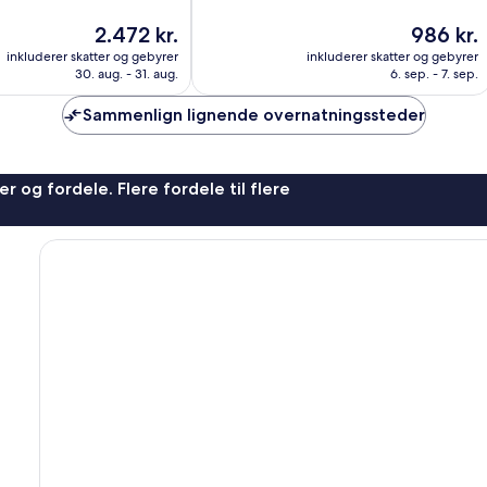
10,
Prisen
Prisen
2.472 kr.
986 kr.
,
Fantastisk,
er
er
1.004
inkluderer skatter og gebyrer
inkluderer skatter og gebyrer
2.472 kr.
986 kr.
anmeldelser
30. aug. - 31. aug.
6. sep. - 7. sep.
Sammenlign lignende overnatningssteder
r og fordele. Flere fordele til flere