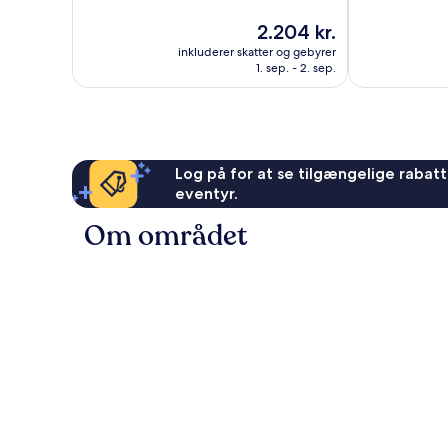
10,
10,
Prisen
2.204 kr.
Fantastisk,
Fremragende
er
267
1.004
inkluderer skatter og gebyrer
2.204 kr.
anmeldelser
anmeldelser
1. sep. - 2. sep.
Log på for at se tilgængelige rabatte
eventyr.
Om området