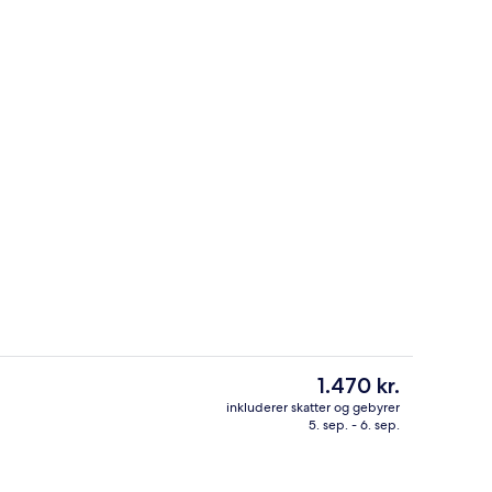
nkt
Bar (på overnatningsstedet)
Den
1.470 kr.
nuværende
inkluderer skatter og gebyrer
pris
5. sep. - 6. sep.
s morgenmad, frokost og aftensmad
Bar (på overnatningsstedet)
er
1.470 kr.