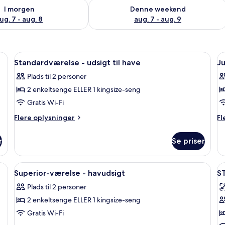
lighed for i morgen aug. 7 - aug. 8
Tjek tilgængelighed for denne weeken
I morgen
Denne weekend
ug. 7 - aug. 8
aug. 7 - aug. 9
 mørklægningsgardiner, lydisolering, strygejern/strygebræt
Indlæs
Standardværelse - udsigt til have | S
I
6
Standardværelse - udsigt til have
Ju
alle
al
Plads til 2 personer
billeder
b
2 enkeltsenge ELLER 1 kingsize-seng
af
a
Standardværelse
J
Gratis Wi-Fi
-
s
Flere
Fl
Flere oplysninger
Fl
udsigt
-
oplysninger
op
om
o
til
u
r
Se priser
Standardværelse
Ju
have
ti
-
su
h
udsigt
-
 Skrivebord, mørklægningsgardiner, lydisolering, strygejern/strygebræt
Indlæs
Superior-værelse - havudsigt | Udsigt 
I
8
til
ud
Superior-værelse - havudsigt
S
alle
al
have
til
Plads til 2 personer
billeder
ha
b
2 enkeltsenge ELLER 1 kingsize-seng
af
a
Superior-
S
Gratis Wi-Fi