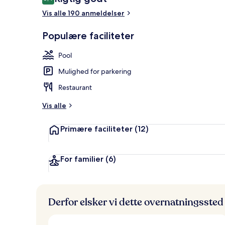
8,4 ud af 10.
Vis alle 190 anmeldelser
Sæsonbestemt 
Populære faciliteter
Pool
Mulighed for parkering
Restaurant
Vis alle
Primære faciliteter
(12)
For familier
(6)
Derfor elsker vi dette overnatningssted