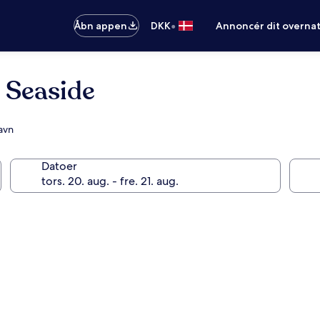
•
Åbn appen
DKK
Annoncér dit overna
 Seaside
avn
Datoer