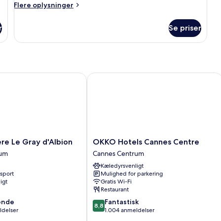
Flere
Flere oplysninger
oplysninger
om
r
Se priser
Værelse
e Le Gray d'Albion
OKKO Hotels Cannes Centre
OKKO
ère Le Gray d'Albion
OKKO Hotels Cannes Centre
Hotels
rum
Cannes Centrum
Cannes
Kæledyrsvenligt
Centre
nsport
Mulighed for parkering
Cannes
igt
Gratis Wi-Fi
Centrum
Restaurant
8.8
ende
Fantastisk
8,8
ud
ldelser
1.004 anmeldelser
af