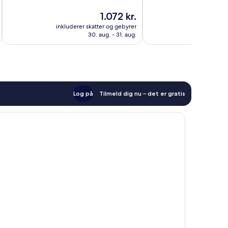
10,
10,
Prisen
1.072 kr.
Alletiders,
Alletiders,
er
1.003
347
inkluderer skatter og gebyrer
inkluderer 
1.072 kr.
anmeldelser
anmeldelser
30. aug. - 31. aug.
Log på
Tilmeld dig nu – det er gratis