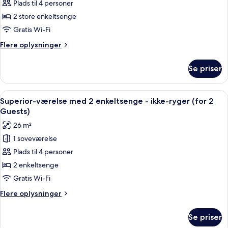
Plads til 4 personer
med
2
Guests)
2
2 store enkeltsenge
enkeltsenge
Gratis Wi-Fi
-
Flere
Flere oplysninger
ikke-
oplysninger
ryger
om
Se priser
Værelse
(Refresh,
med
for
2
Indlæs
Et moderne hotelværelse med en stor se
2
9
enkeltsenge
Superior-værelse med 2 enkeltsenge - ikke-ryger (for 2
alle
-
Guests)
Guests)
ikke-
billeder
26 m²
ryger
af
(Refresh,
1 soveværelse
Superior-
for
Plads til 4 personer
værelse
2
Guests)
med
2 enkeltsenge
2
Gratis Wi-Fi
enkeltsenge
Flere
Flere oplysninger
-
oplysninger
ikke-
om
Se priser
Superior-
ryger