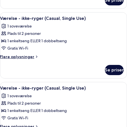
Se priser
Forza
Single
Room
Indlæs
Et hotelværelse med seng, natbord, skr
6
(1
Værelse - ikke-ryger (Casual, Single Use)
alle
Adult)
1 soveværelse
billeder
Plads til 2 personer
af
Værelse
1 enkeltseng ELLER 1 dobbeltseng
-
Gratis Wi-Fi
ikke-
Flere
Flere oplysninger
ryger
oplysninger
(Casual,
om
Se priser
Værelse
Single
-
Use)
ikke-
Indlæs
Et hotelværelse med seng, natbord, skr
6
ryger
Værelse - ikke-ryger (Casual, Single Use)
alle
(Casual,
1 soveværelse
Single
billeder
Use)
Plads til 2 personer
af
Værelse
1 enkeltseng ELLER 1 dobbeltseng
-
Gratis Wi-Fi
ikke-
Flere
Flere oplysninger