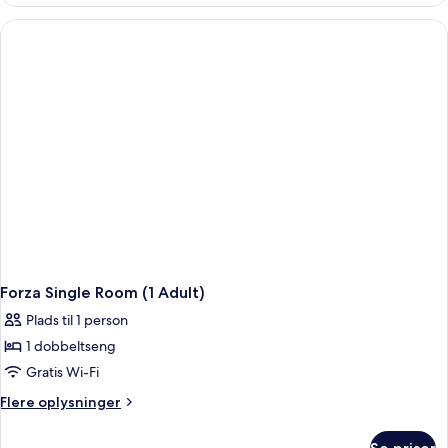
Room
(3
Adults)
Forza Single Room (1 Adult)
Plads til 1 person
1 dobbeltseng
Gratis Wi-Fi
Flere
Flere oplysninger
oplysninger
om