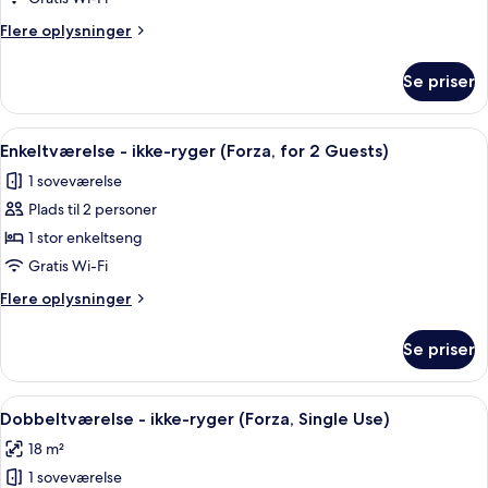
ryger
Flere
Flere oplysninger
(for
oplysninger
3
om
Se priser
Familieværelse
Guests)
-
ikke-
Indlæs
Et hotelværelse med en seng, et skri
4
ryger
Enkeltværelse - ikke-ryger (Forza, for 2 Guests)
alle
(for
1 soveværelse
3
billeder
Guests)
Plads til 2 personer
af
Enkeltværelse
1 stor enkeltseng
-
Gratis Wi-Fi
ikke-
Flere
Flere oplysninger
ryger
oplysninger
(Forza,
om
Se priser
Enkeltværelse
for
-
2
ikke-
Indlæs
Et hotelværelse med seng, natbord, skr
Guests)
6
ryger
Dobbeltværelse - ikke-ryger (Forza, Single Use)
alle
(Forza,
18 m²
for
billeder
2
1 soveværelse
af