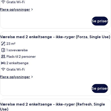
enkeltsenge
Gratis Wi-Fi
-
Flere
Flere oplysninger
ikke-
oplysninger
ryger
om
Se priser
Værelse
(Casual,
med
Single
2
Indlæs
Et hotelværelse med to senge, et stort
Use)
13
enkeltsenge
Værelse med 2 enkeltsenge - ikke-ryger (Forza, Single Use)
alle
-
23 m²
ikke-
billeder
ryger
1 soveværelse
af
(Casual,
Værelse
Plads til 2 personer
Single
med
Use)
2 enkeltsenge
2
Gratis Wi-Fi
enkeltsenge
Flere
Flere oplysninger
-
oplysninger
ikke-
om
Se priser
Værelse
ryger
med
(Forza,
2
Indlæs
Et hotelværelse med to senge, et sto
Single
11
enkeltsenge
Værelse med 2 enkeltsenge - ikke-ryger (Refresh, Single
alle
Use)
-
Use)