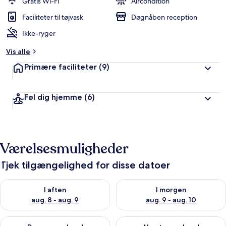
Gratis Wi-Fi
Aircondition
e
d
Faciliteter til tøjvask
Døgnåben reception
ø
Ikke-ryger
m
t
Vis alle
a
Primære faciliteter
(9)
f
r
Føl dig hjemme
(6)
e
j
s
e
n
Værelsesmuligheder
d
e
Tjek tilgængelighed for disse datoer
Tjek tilgængelighed for i aften aug. 8 - aug. 9
Tjek tilgængelighed for i morg
I aften
I morgen
aug. 8 - aug. 9
aug. 9 - aug. 10
Tjek tilgængelighed for denne weekend aug. 14 - aug. 16
Tjek tilgængelighed for næste