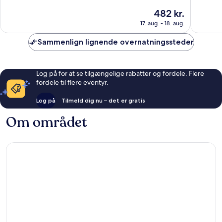
10,
af
Prisen
482 kr.
Fremragende,
10,
er
1.547
Eneståe
17. aug. - 18. aug.
482 kr.
anmeldelser
1.010
anmelde
Sammenlign lignende overnatningssteder
Log på for at se tilgængelige rabatter og fordele. Flere
fordele til flere eventyr.
Log på
Tilmeld dig nu – det er gratis
Om området