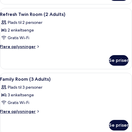
til
(Casual,
3
Indlæs
Mørklægningsgardiner, strygejern/stry
Single
1
personer
Refresh Twin Room (2 Adults)
alle
Use)
-
Plads til 2 personer
ikke-
billeder
ryger
2 enkeltsenge
af
(Casual,
Refresh
Gratis Wi-Fi
Single
Twin
Use)
Flere
Flere oplysninger
Room
oplysninger
om
(2
Se priser
Refresh
Adults)
Twin
Room
Indlæs
Mørklægningsgardiner, strygejern/stry
2
(2
Family Room (3 Adults)
alle
Adults)
Plads til 3 personer
billeder
3 enkeltsenge
af
Family
Gratis Wi-Fi
Room
Flere
Flere oplysninger
(3
oplysninger
om
Adults)
Se priser
Family