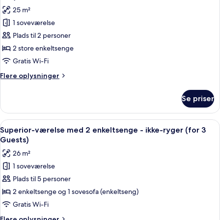
ikke-
billeder
25 m²
ryger
af
(Forza,
1 soveværelse
Værelse
Single
Plads til 2 personer
med
Use)
2
2 store enkeltsenge
enkeltsenge
Gratis Wi-Fi
-
Flere
Flere oplysninger
ikke-
oplysninger
ryger
om
Se priser
Værelse
(Refresh,
med
Single
2
Indlæs
Et hotelværelse med to senge, et lille
Use)
10
enkeltsenge
Superior-værelse med 2 enkeltsenge - ikke-ryger (for 3
alle
-
Guests)
ikke-
billeder
26 m²
ryger
af
(Refresh,
1 soveværelse
Superior-
Single
Plads til 5 personer
værelse
Use)
med
2 enkeltsenge og 1 sovesofa (enkeltseng)
2
Gratis Wi-Fi
enkeltsenge
Flere
Flere oplysninger