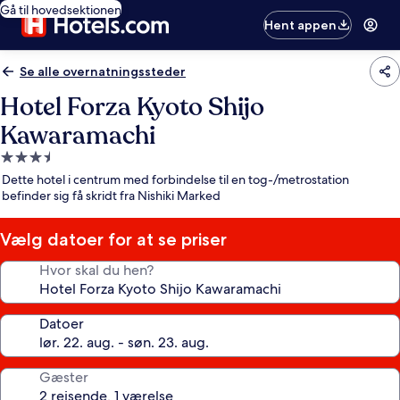
Gå til hovedsektionen
Hent appen
Se alle overnatningssteder
Hotel Forza Kyoto Shijo
Kawaramachi
3.5-
stjernet
Dette hotel i centrum med forbindelse til en tog-/metrostation
overnatningssted
befinder sig få skridt fra Nishiki Marked
Vælg datoer for at se priser
Hvor skal du hen?
Datoer
Gæster