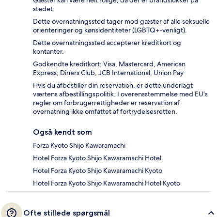
Gæster kan være helt rolige, da der er brandslukker på
stedet.
Dette overnatningssted tager mod gæster af alle seksuelle
orienteringer og kønsidentiteter (LGBTQ+-venligt).
Dette overnatningssted accepterer kreditkort og
kontanter.
Godkendte kreditkort: Visa, Mastercard, American
Express, Diners Club, JCB International, Union Pay
Hvis du afbestiller din reservation, er dette underlagt
værtens afbestillingspolitik. I overensstemmelse med EU's
regler om forbrugerrettigheder er reservation af
overnatning ikke omfattet af fortrydelsesretten.
Også kendt som
Forza Kyoto Shijo Kawaramachi
Hotel Forza Kyoto Shijo Kawaramachi Hotel
Hotel Forza Kyoto Shijo Kawaramachi Kyoto
Hotel Forza Kyoto Shijo Kawaramachi Hotel Kyoto
Ofte stillede spørgsmål