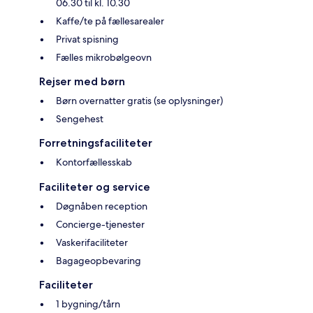
06.30 til kl. 10.30
Kaffe/te på fællesarealer
Privat spisning
Fælles mikrobølgeovn
Rejser med børn
Børn overnatter gratis (se oplysninger)
Sengehest
Forretningsfaciliteter
Kontorfællesskab
Faciliteter og service
Døgnåben reception
Concierge-tjenester
Vaskerifaciliteter
Bagageopbevaring
Faciliteter
1 bygning/tårn