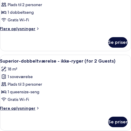
Guests)
Dobbeltværelse
Plads til 2 personer
-
1 dobbeltseng
ikke-
Gratis Wi-Fi
ryger
Flere
Flere oplysninger
(Forza,
oplysninger
Single
om
Se priser
Dobbeltværelse
Use)
-
ikke-
Indlæs
Et moderne hotelværelse med en stor se
9
ryger
Superior-dobbeltværelse - ikke-ryger (for 2 Guests)
alle
(Forza,
18 m²
Single
billeder
Use)
1 soveværelse
af
Superior-
Plads til 3 personer
dobbeltværelse
1 queensize-seng
-
Gratis Wi-Fi
ikke-
Flere
Flere oplysninger
ryger
oplysninger
(for
om
Se priser
Superior-
2
dobbeltværelse