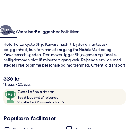
Shijo
Kawaramachi
rige
Næste
118+
Oversigt
Værelser
Beliggenhed
Politikker
Hotel Forza Kyoto Shijo Kawaramachi tilbyder en fantastisk
beliggenhed, kun fem minutters gang fra Nishiki Marked og
Kawaramachi-gaden. Derudover ligger Shijo-gaden og Yasaka-
helligdommen blot 15 minutters gang væk. Rejsende er vilde med
stedets hjælpsomme personale og morgenmad. Offentlig transport
ligger kun en kort gåtur væk: Kyoto Shiyakusho-mae Metrostation
ligger 14 minutter væk og Karasuma Oike Metrostation ligger 14
Den
336 kr.
minutter derfra.
nuværende
19. aug. - 20. aug.
pris
Anmeldelser
9,6
Gæstefavoritter
Interiør
er
B
ud
Bedst bedømt af rejsende
336 kr.
e
Vis alle 1.627 anmeldelser
af
d
10,
s
Gæstefavoritter
Populære faciliteter
t
b