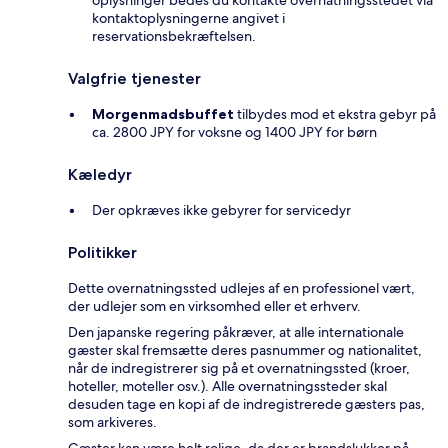
oplysninger bedes du kontakte overnatningsstedet via
kontaktoplysningerne angivet i
reservationsbekræftelsen.
Valgfrie tjenester
Morgenmadsbuffet
tilbydes mod et ekstra gebyr på
ca. 2800 JPY for voksne og 1400 JPY for børn
Kæledyr
Der opkræves ikke gebyrer for servicedyr
Politikker
Dette overnatningssted udlejes af en professionel vært,
der udlejer som en virksomhed eller et erhverv.
Den japanske regering påkræver, at alle internationale
gæster skal fremsætte deres pasnummer og nationalitet,
når de indregistrerer sig på et overnatningssted (kroer,
hoteller, moteller osv.). Alle overnatningssteder skal
desuden tage en kopi af de indregistrerede gæsters pas,
som arkiveres.