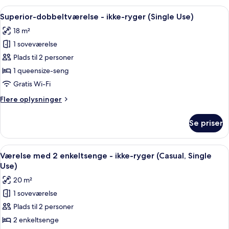
Guests)
-
Indlæs
Et moderne hotelværelse med en stor se
9
ikke-
Superior-dobbeltværelse - ikke-ryger (Single Use)
alle
ryger
18 m²
(for
billeder
2
1 soveværelse
af
Guests)
Superior-
Plads til 2 personer
dobbeltværelse
1 queensize-seng
-
Gratis Wi-Fi
ikke-
Flere
Flere oplysninger
ryger
oplysninger
(Single
om
Se priser
Superior-
Use)
dobbeltværelse
-
Indlæs
Et hotelværelse med en stor seng, to s
4
ikke-
Værelse med 2 enkeltsenge - ikke-ryger (Casual, Single
alle
ryger
Use)
(Single
billeder
20 m²
Use)
af
1 soveværelse
Værelse
Plads til 2 personer
med
2
2 enkeltsenge