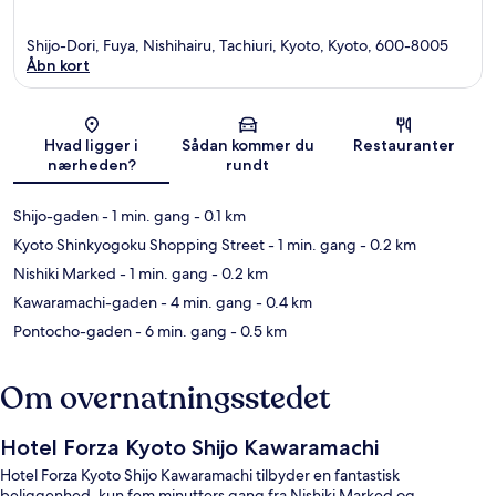
Shijo-Dori, Fuya, Nishihairu, Tachiuri, Kyoto, Kyoto, 600-8005
Åbn kort
Kort
Hvad ligger i
Sådan kommer du
Restauranter
nærheden?
rundt
Shijo-gaden
- 1 min. gang
- 0.1 km
Kyoto Shinkyogoku Shopping Street
- 1 min. gang
- 0.2 km
Nishiki Marked
- 1 min. gang
- 0.2 km
Kawaramachi-gaden
- 4 min. gang
- 0.4 km
Pontocho-gaden
- 6 min. gang
- 0.5 km
Om overnatningsstedet
Hotel Forza Kyoto Shijo Kawaramachi
Hotel Forza Kyoto Shijo Kawaramachi tilbyder en fantastisk
beliggenhed, kun fem minutters gang fra Nishiki Marked og