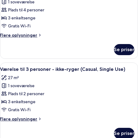
ikke-
1 soveværelse
af
ryger
Værelse
Plads til 4 personer
(Single
til
Use)
3 enkeltsenge
3
Gratis Wi-Fi
personer
Flere
Flere oplysninger
-
oplysninger
ikke-
om
Se priser
Værelse
ryger
til
(Casual,
3
Indlæs
Et hotelværelse med en stor seng, fjer
for
8
personer
Værelse til 3 personer - ikke-ryger (Casual, Single Use)
alle
2
-
27 m²
ikke-
billeder
Guests)
ryger
1 soveværelse
af
(Casual,
Værelse
Plads til 2 personer
for
til
2
3 enkeltsenge
Guests)
3
Gratis Wi-Fi
personer
Flere
Flere oplysninger
-
oplysninger
ikke-
om
Se priser
Værelse
ryger