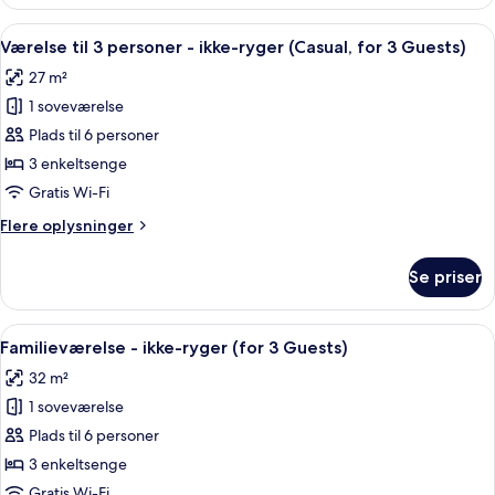
værelse
(for
med
Indlæs
Et hotelværelse med en stor seng, fjer
2
8
2
Værelse til 3 personer - ikke-ryger (Casual, for 3 Guests)
alle
enkeltsenge
Guests)
27 m²
-
billeder
ikke-
1 soveværelse
af
ryger
Værelse
Plads til 6 personer
(for
til
2
3 enkeltsenge
Guests)
3
Gratis Wi-Fi
personer
Flere
Flere oplysninger
-
oplysninger
ikke-
om
Se priser
Værelse
ryger
til
(Casual,
3
Indlæs
Et hotelværelse med to senge, et lille 
for
13
personer
Familieværelse - ikke-ryger (for 3 Guests)
alle
3
-
32 m²
ikke-
billeder
Guests)
ryger
1 soveværelse
af
(Casual,
Familieværelse
Plads til 6 personer
for
-
3
3 enkeltsenge
Guests)
ikke-
Gratis Wi-Fi