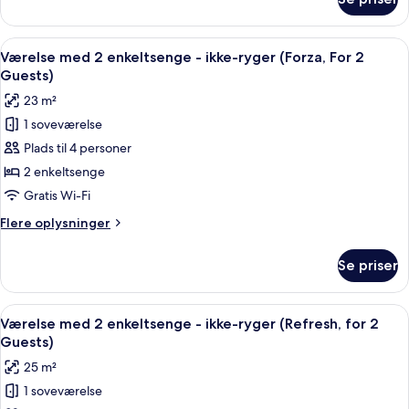
Værelse
ryger
med
(Casual)
2
Indlæs
Et hotelværelse med to senge, et stort
13
enkeltsenge
Værelse med 2 enkeltsenge - ikke-ryger (Forza, For 2
alle
-
Guests)
ikke-
billeder
23 m²
ryger
af
(Casual)
1 soveværelse
Værelse
Plads til 4 personer
med
2
2 enkeltsenge
enkeltsenge
Gratis Wi-Fi
-
Flere
Flere oplysninger
ikke-
oplysninger
ryger
om
Se priser
Værelse
(Forza,
med
For
2
Indlæs
Et hotelværelse med to senge, et sto
2
10
enkeltsenge
Værelse med 2 enkeltsenge - ikke-ryger (Refresh, for 2
alle
-
Guests)
Guests)
ikke-
billeder
25 m²
ryger
af
(Forza,
1 soveværelse
Værelse
For