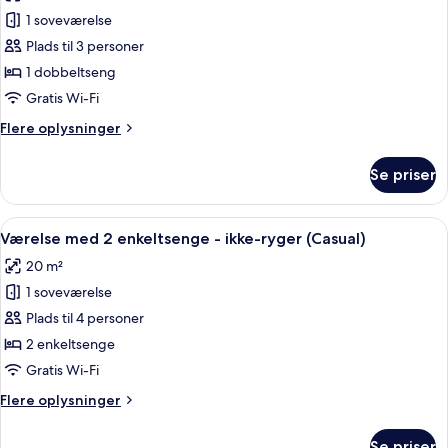
billeder
Use)
1 soveværelse
af
Dobbeltværelse
Plads til 3 personer
-
1 dobbeltseng
ikke-
Gratis Wi-Fi
ryger
Flere
Flere oplysninger
(Forza,
oplysninger
For
om
Se priser
Dobbeltværelse
2
-
Guests)
ikke-
Indlæs
Et hotelværelse med en stor seng, to s
4
ryger
Værelse med 2 enkeltsenge - ikke-ryger (Casual)
alle
(Forza,
20 m²
For
billeder
2
1 soveværelse
af
Guests)
Værelse
Plads til 4 personer
med
2 enkeltsenge
2
Gratis Wi-Fi
enkeltsenge
Flere
Flere oplysninger
-
oplysninger
ikke-
om
Se priser