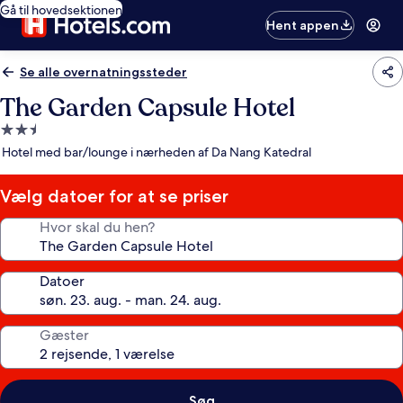
Gå til hovedsektionen
Hent appen
Se alle overnatningssteder
The Garden Capsule Hotel
2.5-
stjernet
Hotel med bar/lounge i nærheden af Da Nang Katedral
overnatningssted
Vælg datoer for at se priser
Hvor skal du hen?
Datoer
Gæster
Søg