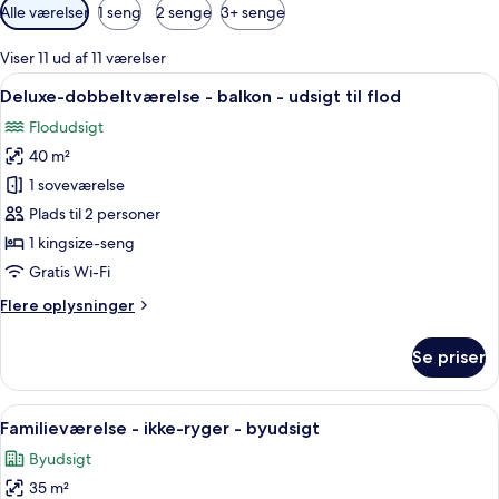
Tilgængelige
Alle værelser
1 seng
2 senge
3+ senge
filtre
for
Viser 11 ud af 11 værelser
værelser
Indlæs
Et moderne hotelværelse med trægulv, 
15
Deluxe-dobbeltværelse - balkon - udsigt til flod
alle
Flodudsigt
billeder
40 m²
af
Deluxe-
1 soveværelse
dobbeltværelse
Plads til 2 personer
-
1 kingsize-seng
balkon
Gratis Wi-Fi
-
Flere
Flere oplysninger
udsigt
oplysninger
til
om
Se priser
flod
Deluxe-
dobbeltværelse
-
Indlæs
Et moderne soveværelse med en sofa, 
11
balkon
Familieværelse - ikke-ryger - byudsigt
alle
-
Byudsigt
udsigt
billeder
til
35 m²
af