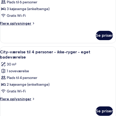
Signatur-
Plads til 6 personer
fælles
3 køjesenge (enkeltsenge)
sovesal
Gratis Wi-Fi
-
Flere
Flere oplysninger
ikke-
oplysninger
ryger
om
Se priser
Signatur-
-
fælles
privat
sovesal
Indlæs
Et soveværelse med køjeseng, trævæg
badeværelse
5
-
City-værelse til 4 personer - ikke-ryger - eget
alle
ikke-
badeværelse
ryger
billeder
30 m²
-
af
privat
1 soveværelse
City-
badeværelse
Plads til 4 personer
værelse
til
2 køjesenge (enkeltsenge)
4
Gratis Wi-Fi
personer
Flere
Flere oplysninger
-
oplysninger
ikke-
om
Se priser
City-
ryger