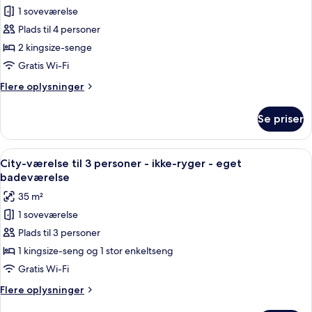
flod
Familieværelse
1 soveværelse
-
Plads til 4 personer
ikke-
2 kingsize-senge
ryger
Gratis Wi-Fi
-
Flere
Flere oplysninger
byudsigt
oplysninger
om
Se priser
Familieværelse
-
ikke-
Indlæs
Et moderne hotelværelse med en stor
6
ryger
City-værelse til 3 personer - ikke-ryger - eget
alle
-
badeværelse
byudsigt
billeder
35 m²
af
1 soveværelse
City-
Plads til 3 personer
værelse
til
1 kingsize-seng og 1 stor enkeltseng
3
Gratis Wi-Fi
personer
Flere
Flere oplysninger
-
oplysninger