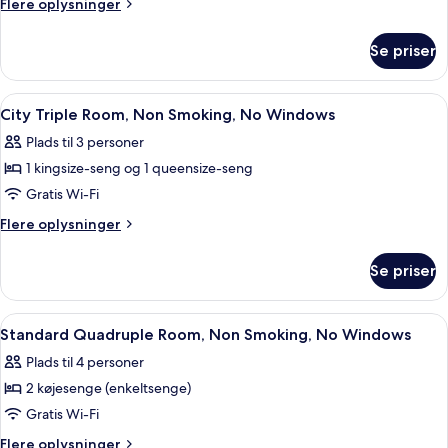
Flere
Flere oplysninger
-
oplysninger
kun
om
Se priser
City-
kvinder
fælles
-
sovesal
Indlæs
Minibar, skrivebord, arbejdsområde t
ikke-
4
-
City Triple Room, Non Smoking, No Windows
alle
kun
ryger
Plads til 3 personer
kvinder
billeder
-
-
1 kingsize-seng og 1 queensize-seng
af
terrasse
ikke-
City
Gratis Wi-Fi
ryger
Triple
-
Flere
Flere oplysninger
terrasse
Room,
oplysninger
om
Non
Se priser
City
Smoking,
Triple
No
Room,
Indlæs
Minibar, skrivebord, arbejdsområde t
3
Windows
Non
Standard Quadruple Room, Non Smoking, No Windows
alle
Smoking,
Plads til 4 personer
No
billeder
Windows
2 køjesenge (enkeltsenge)
af
Standard
Gratis Wi-Fi
Quadruple
Flere
Flere oplysninger