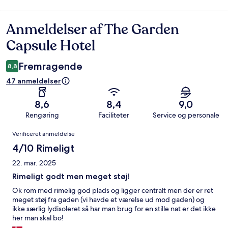
Anmeldelser af The Garden
Anmeldelser
Capsule Hotel
Fremragende
8,8
47 anmeldelser
8,6
8,4
9,0
Rengøring
Faciliteter
Service og personale
Anmeldelser
Verificeret anmeldelse
4/10 Rimeligt
22. mar. 2025
Rimeligt godt men meget støj!
Ok rom med rimelig god plads og ligger centralt men der er ret
meget støj fra gaden (vi havde et værelse ud mod gaden) og
ikke særlig lydisoleret så har man brug for en stille nat er det ikke
her man skal bo!