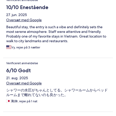
Verificeret anmeldelse
10/10 Enestående
27. jun. 2025
Oversæt med Google
Beautiful stay, the entry is such a vibe and definitely sets the
most serene atmosphere. Staff were attentive and friendly.
Probably one of my favorite stays in Vietnam. Great location to
walk to city landmarks and restaurants.
Vy, rejse på 3 nætter
Verificeret anmeldelse
6/10 Godt
21. aug. 2025
Oversæt med Google
シャワーの水圧がちゃんとしてる。シャワールームからベッド
ルームまで離れてないのも良かった。
剛伸, rejse på 1 nat