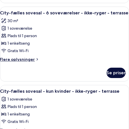
værelse
-
til
Indlæs
Et lille, træbeklædt rum med indbygged
eget
12
4
City-fælles sovesal - 6 soveværelser - ikke-ryger - terrasse
alle
personer
badeværelse
30 m²
-
billeder
ikke-
1 soveværelse
af
ryger
City-
Plads til 1 person
-
fælles
eget
1 enkeltseng
badeværelse
sovesal
Gratis Wi-Fi
-
Flere
Flere oplysninger
6
oplysninger
soveværelser
om
Se priser
City-
-
fælles
ikke-
sovesal
Indlæs
Et værelse med køjeseng i træ, gardiner,
ryger
7
-
City-fælles sovesal - kun kvinder - ikke-ryger - terrasse
alle
-
6
1 soveværelse
soveværelser
billeder
terrasse
-
Plads til 1 person
af
ikke-
City-
1 enkeltseng
ryger
fælles
-
Gratis Wi-Fi
terrasse
sovesal