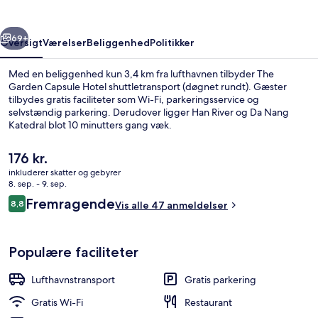
rige
Næste
69+
Oversigt
Værelser
Beliggenhed
Politikker
Med en beliggenhed kun 3,4 km fra lufthavnen tilbyder The
Garden Capsule Hotel shuttletransport (døgnet rundt). Gæster
tilbydes gratis faciliteter som Wi-Fi, parkeringsservice og
selvstændig parkering. Derudover ligger Han River og Da Nang
Katedral blot 10 minutters gang væk.
Den
176 kr.
nuværende
inkluderer skatter og gebyrer
pris
8. sep. - 9. sep.
Tagterrasse
er
Anmeldelser
Fremragende
8,8
Vis alle 47 anmeldelser
176 kr.
8,8 ud af 10.
Populære faciliteter
Lufthavnstransport
Gratis parkering
Gratis Wi-Fi
Restaurant