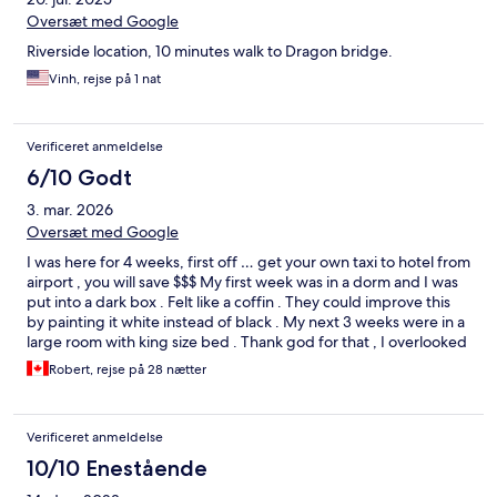
Oversæt med Google
Riverside location, 10 minutes walk to Dragon bridge.
Vinh, rejse på 1 nat
Verificeret anmeldelse
6/10 Godt
3. mar. 2026
Oversæt med Google
I was here for 4 weeks, first off … get your own taxi to hotel from
airport , you will save $$$ My first week was in a dorm and I was
put into a dark box . Felt like a coffin . They could improve this
by painting it white instead of black . My next 3 weeks were in a
large room with king size bed . Thank god for that , I overlooked
the water and it was special … cleaned everyday and coffee was
Robert, rejse på 28 nætter
great
Verificeret anmeldelse
10/10 Enestående