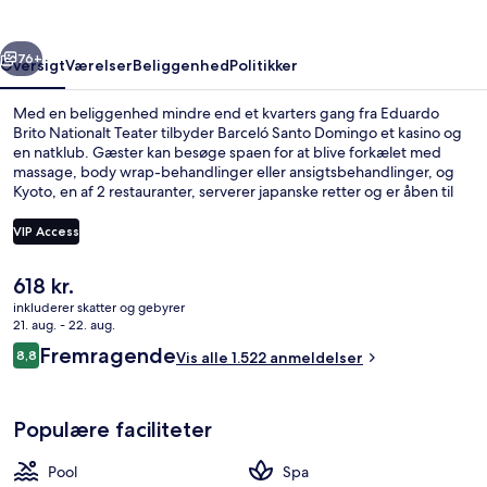
rige
Næste
76+
Oversigt
Værelser
Beliggenhed
Politikker
Med en beliggenhed mindre end et kvarters gang fra Eduardo
Brito Nationalt Teater tilbyder Barceló Santo Domingo et kasino og
en natklub. Gæster kan besøge spaen for at blive forkælet med
massage, body wrap-behandlinger eller ansigtsbehandlinger, og
Kyoto, en af 2 restauranter, serverer japanske retter og er åben til
frokost og aftensmad. En udendørs pool, en bar/lounge og et
fitnesscenter er andre højdepunkter. Rejsende er vilde med stedets
VIP Access
pool og hjælpsomme personale. Overnatningsstedet ligger kun en
kort gåtur fra offentlig transport: Juan Bosch Metrostation ligger 5
Den
618 kr.
minutter væk og Casandra Damiron Metrostation ligger 10 minutter
Premium-værelse (Level) | Værelsesfacil
nuværende
derfra.
inkluderer skatter og gebyrer
pris
21. aug. - 22. aug.
er
Anmeldelser
Fremragende
8,8
Vis alle 1.522 anmeldelser
618 kr.
8,8 ud af 10.
Populære faciliteter
Pool
Spa