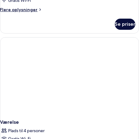
Gratis Wi-Fi
Flere
Flere oplysninger
oplysninger
om
Se priser
Værelse
Værelse
Plads til 4 personer
Gratis Wi-Fi