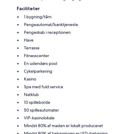
Faciliteter
1 bygning/tårn
Pengeautomat/banktjeneste
Pengeskab i receptionen
Have
Terrasse
Fitnesscenter
En udendørs pool
Cykelparkering
Kasino
Spa med fuld service
Natklub
10 spilleborde
50 spilleautomater
VIP-kasinolokale
Mindst 80% af maden er lokalt produceret
Mindst 80% af belysningen er LED-belysning