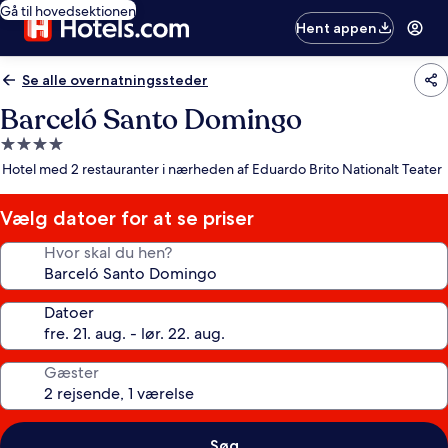
Gå til hovedsektionen
Hent appen
Se alle overnatningssteder
Barceló Santo Domingo
4.0-
stjernet
Hotel med 2 restauranter i nærheden af Eduardo Brito Nationalt Teater
overnatningssted
Vælg datoer for at se priser
Hvor skal du hen?
Datoer
Gæster
Søg