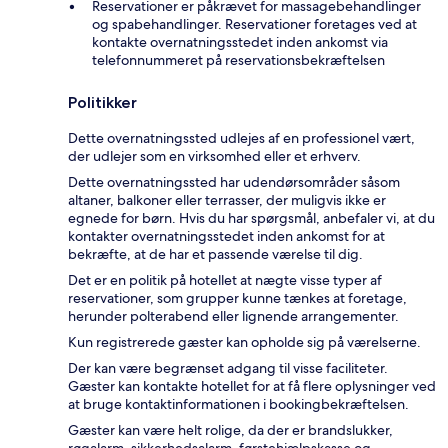
Reservationer er påkrævet for massagebehandlinger
og spabehandlinger. Reservationer foretages ved at
kontakte overnatningsstedet inden ankomst via
telefonnummeret på reservationsbekræftelsen
Politikker
Dette overnatningssted udlejes af en professionel vært,
der udlejer som en virksomhed eller et erhverv.
Dette overnatningssted har udendørsområder såsom
altaner, balkoner eller terrasser, der muligvis ikke er
egnede for børn. Hvis du har spørgsmål, anbefaler vi, at du
kontakter overnatningsstedet inden ankomst for at
bekræfte, at de har et passende værelse til dig.
Det er en politik på hotellet at nægte visse typer af
reservationer, som grupper kunne tænkes at foretage,
herunder polterabend eller lignende arrangementer.
Kun registrerede gæster kan opholde sig på værelserne.
Der kan være begrænset adgang til visse faciliteter.
Gæster kan kontakte hotellet for at få flere oplysninger ved
at bruge kontaktinformationen i bookingbekræftelsen.
Gæster kan være helt rolige, da der er brandslukker,
røgalarm, sikkerhedsalarm, førstehjælpskasse og