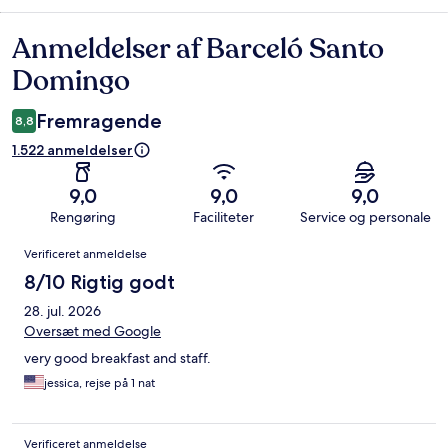
Anmeldelser af Barceló Santo
Anmeldelser
Domingo
Fremragende
8,8
1.522 anmeldelser
9,0
9,0
9,0
Rengøring
Faciliteter
Service og personale
Anmeldelser
Verificeret anmeldelse
8/10 Rigtig godt
28. jul. 2026
Oversæt med Google
very good breakfast and staff.
jessica, rejse på 1 nat
Verificeret anmeldelse