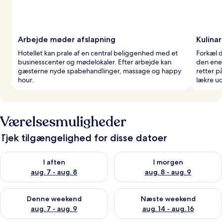
Arbejde møder afslapning
Kulina
Hotellet kan prale af en central beliggenhed med et
Forkæl 
businesscenter og mødelokaler. Efter arbejde kan
den ene 
gæsterne nyde spabehandlinger, massage og happy
retter p
hour.
lækre u
Værelsesmuligheder
Tjek tilgængelighed for disse datoer
Tjek tilgængelighed for i aften aug. 7 - aug. 8
Tjek tilgængelighed for i morg
I aften
I morgen
aug. 7 - aug. 8
aug. 8 - aug. 9
Tjek tilgængelighed for denne weekend aug. 7 - aug. 9
Tjek tilgængelighed for næste
Denne weekend
Næste weekend
aug. 7 - aug. 9
aug. 14 - aug. 16