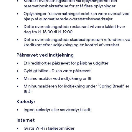
Kontakt overnatningsstedet via oplysningerne i din
reservationsbekræftelse for at få flere oplysninger
Oplysninger fra overnatningsstedet kan være oversat ved
hjælp af automatiserede oversættelsesværktøjer
Dette overnatningssteds restaurant vil være lukket hver
dag fra kl. 16.00 til kl. 19.00.
Dette overnatningssteds skadesdepositum refunderes via
kreditkort efter udtjekning og en kontrol af værelset.
Påkrævet ved indtjekning
Et kreditkort er påkrævet for påløbne udgifter
Gyldigt billed-ID kan være påkrævet
Minimumsalder ved indtjekning er 18
Minimumsalderen for indtjekning under "Spring Break" er
18 år
Kæledyr
Ingen kæledyr eller servicedyr tilladt
Internet
Gratis Wi-Fi i fællesområder