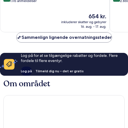
Domingo
ud
ud
1.115 anmeldelser
2.86
af
af
10,
10,
Prisen
654 kr.
Fantastisk,
Alletider
er
1.115
2.860
inkluderer skatter og gebyrer
654 kr.
anmeldelser
anmelde
16. aug. - 17. aug.
Sammenlign lignende overnatningssteder
Log på for at se tilgængelige rabatter og fordele. Flere
fordele til flere eventyr.
Log på
Tilmeld dig nu – det er gratis
Om området