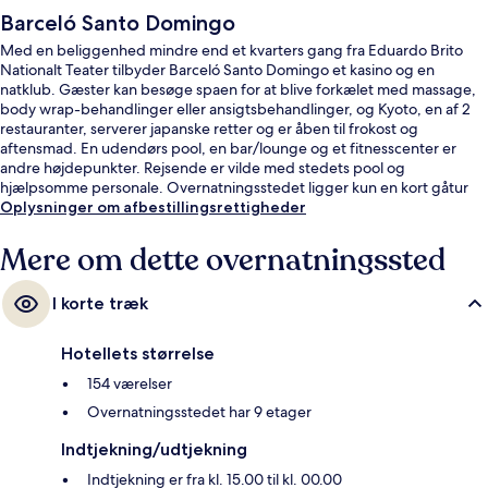
Barceló Santo Domingo
Med en beliggenhed mindre end et kvarters gang fra Eduardo Brito
Nationalt Teater tilbyder Barceló Santo Domingo et kasino og en
natklub. Gæster kan besøge spaen for at blive forkælet med massage,
body wrap-behandlinger eller ansigtsbehandlinger, og Kyoto, en af 2
restauranter, serverer japanske retter og er åben til frokost og
aftensmad. En udendørs pool, en bar/lounge og et fitnesscenter er
andre højdepunkter. Rejsende er vilde med stedets pool og
hjælpsomme personale. Overnatningsstedet ligger kun en kort gåtur
fra offentlig transport: Juan Bosch Metrostation ligger 5 minutter væk
Oplysninger om afbestillingsrettigheder
og Casandra Damiron Metrostation ligger 10 minutter derfra.
Mere om dette overnatningssted
I korte træk
Hotellets størrelse
154 værelser
Overnatningsstedet har 9 etager
Indtjekning/udtjekning
Indtjekning er fra kl. 15.00 til kl. 00.00