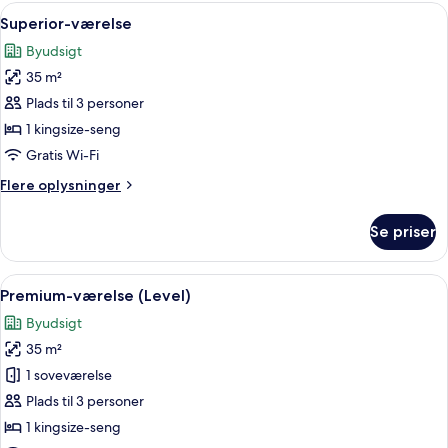
Indlæs
Et hotelværelse med to senge, et skriv
10
Superior-værelse
alle
Byudsigt
billeder
35 m²
af
Superior-
Plads til 3 personer
værelse
1 kingsize-seng
Gratis Wi-Fi
Flere
Flere oplysninger
oplysninger
om
Se priser
Superior-
værelse
Indlæs
Et hotelværelse med to senge, et skriv
13
Premium-værelse (Level)
alle
Byudsigt
billeder
35 m²
af
Premium-
1 soveværelse
værelse
Plads til 3 personer
(Level)
1 kingsize-seng