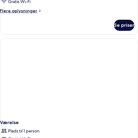
Gratis Wi-Fi
Flere
Flere oplysninger
oplysninger
om
Se priser
Premium-
værelse
(Level)
Værelse
Plads til 1 person