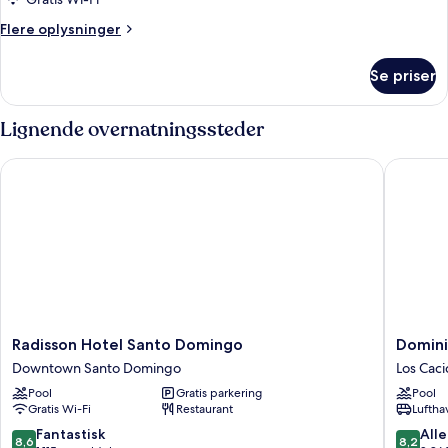
Flere
Flere oplysninger
oplysninger
om
Se priser
Værelse
Lignende overnatningssteder
Radisson Hotel Santo Domingo
Dominica
Radisson
Dominic
Radisson Hotel Santo Domingo
Domini
Hotel
Fiesta
Downtown Santo Domingo
Los Cac
Santo
Hotel
Pool
Gratis parkering
Pool
Domingo
Los
Gratis Wi-Fi
Restaurant
Luftha
Downtown
Cacicaz
Santo
8.6
8.2
Fantastisk
Alle
8,6
8,2