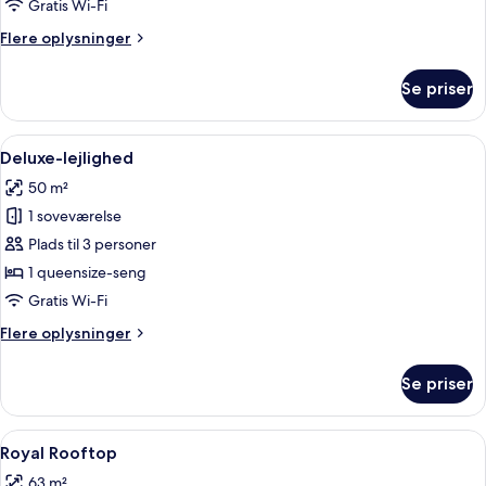
Gratis Wi-Fi
Flere
Flere oplysninger
oplysninger
om
Se priser
Deluxe-
studiolejlighed
Indlæs
Allergivenligt sengetøj, pengeskab på
3
Deluxe-lejlighed
alle
50 m²
billeder
1 soveværelse
af
Deluxe-
Plads til 3 personer
lejlighed
1 queensize-seng
Gratis Wi-Fi
Flere
Flere oplysninger
oplysninger
om
Se priser
Deluxe-
lejlighed
Indlæs
Royal Rooftop | Allergivenligt senget
5
Royal Rooftop
alle
63 m²