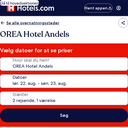
Gå til hovedsektionen
Hent appen
Se alle overnatningssteder
OREA Hotel Andels
Vælg datoer for at se priser
Hvor skal du hen?
Datoer
Gæster
Søg