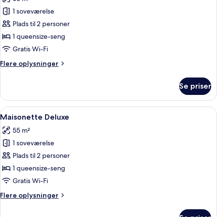
billeder
1 soveværelse
af
Royal
Plads til 2 personer
Rooftop
1 queensize-seng
Gratis Wi-Fi
Flere
Flere oplysninger
oplysninger
om
Se priser
Royal
Rooftop
Indlæs
Maisonette Deluxe | Opholdsområde | 
4
Maisonette Deluxe
alle
55 m²
billeder
1 soveværelse
af
Maisonette
Plads til 2 personer
Deluxe
1 queensize-seng
Gratis Wi-Fi
Flere
Flere oplysninger
oplysninger
om