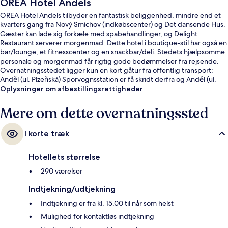
OREA Hotel Andels
OREA Hotel Andels tilbyder en fantastisk beliggenhed, mindre end et
kvarters gang fra Nový Smíchov (indkøbscenter) og Det dansende Hus.
Gæster kan lade sig forkæle med spabehandlinger, og Delight
Restaurant serverer morgenmad. Dette hotel i boutique-stil har også en
bar/lounge, et fitnesscenter og en snackbar/deli. Stedets hjælpsomme
personale og morgenmad får rigtig gode bedømmelser fra rejsende.
Overnatningsstedet ligger kun en kort gåtur fra offentlig transport:
Anděl (ul. Plzeňská) Sporvognsstation er få skridt derfra og Anděl (ul.
Nádražní) Sporvognsstation ligger 3 minutter væk.
Oplysninger om afbestillingsrettigheder
Mere om dette overnatningssted
I korte træk
Hotellets størrelse
290 værelser
Indtjekning/udtjekning
Indtjekning er fra kl. 15.00 til når som helst
Mulighed for kontaktløs indtjekning