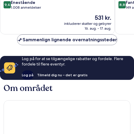
9.4
8.8
Enestående
Fant
9,4
8,8
ud
ud
1.008 anmeldelser
149 
af
af
Prisen
531 kr.
10,
10,
er
Enestående,
Fantasti
inkluderer skatter og gebyrer
531 kr.
16. aug. - 17. aug.
1.008
149
anmeldelser
anmelde
Sammenlign lignende overnatningssteder
Log på for at se tilgængelige rabatter og fordele. Flere
fordele til flere eventyr.
Log på
Tilmeld dig nu – det er gratis
Om området