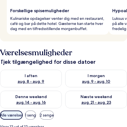
Forskellige spisemuligheder
Hypoal
Kulinariske opdagelser venter dig med en restaurant,
Luksus v
café og bar på dette hotel. Gæsterne kan starte hver
på alle 
dag med en tilfredsstillende morgenbuffet.
fredelig
Værelsesmuligheder
Tjek tilgængelighed for disse datoer
Tjek tilgængelighed for i aften aug. 8 - aug. 9
Tjek tilgængelighed for i morg
I aften
I morgen
aug. 8 - aug. 9
aug. 9 - aug. 10
Tjek tilgængelighed for denne weekend aug. 14 - aug. 16
Tjek tilgængelighed for næste
Denne weekend
Næste weekend
aug. 14 - aug. 16
aug. 21 - aug. 23
Tilgængelige
Alle værelser
1 seng
2 senge
filtre
for
Viser 12 ud af 12 værelser