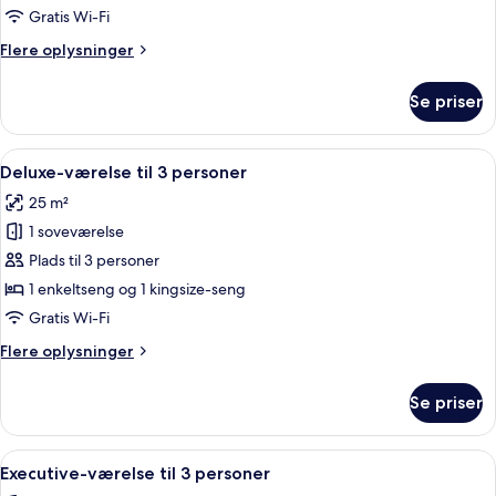
Gratis Wi-Fi
Flere
Flere oplysninger
oplysninger
om
Se priser
Executive-
dobbeltværelse
Indlæs
Allergivenligt sengetøj, pengeskab på
2
Deluxe-værelse til 3 personer
alle
25 m²
billeder
1 soveværelse
af
Deluxe-
Plads til 3 personer
værelse
1 enkeltseng og 1 kingsize-seng
til
Gratis Wi-Fi
3
Flere
Flere oplysninger
personer
oplysninger
om
Se priser
Deluxe-
værelse
til
Indlæs
Allergivenligt sengetøj, pengeskab på
2
3
Executive-værelse til 3 personer
alle
personer