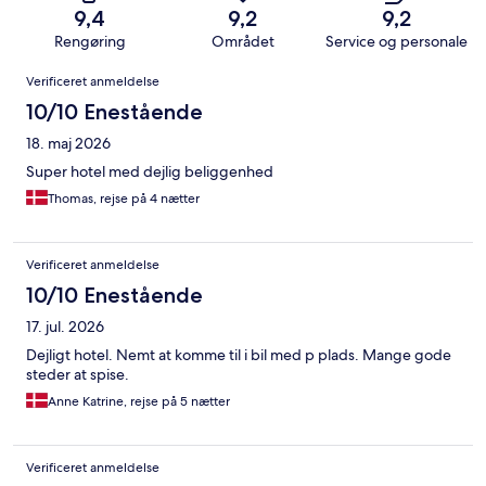
9,4
9,2
9,2
Rengøring
Området
Service og personale
Anmeldelser
Verificeret anmeldelse
10/10 Enestående
18. maj 2026
Super hotel med dejlig beliggenhed
Thomas, rejse på 4 nætter
Verificeret anmeldelse
10/10 Enestående
17. jul. 2026
Dejligt hotel. Nemt at komme til i bil med p plads. Mange gode
steder at spise.
Anne Katrine, rejse på 5 nætter
Verificeret anmeldelse