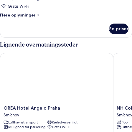
Gratis Wi-Fi
Flere
Flere oplysninger
oplysninger
om
Se priser
Rooftop
Apartment
Lignende overnatningssteder
OREA Hotel Angelo Praha
NH Colle
OREA
NH
OREA Hotel Angelo Praha
NH Col
Hotel
Collecti
Smíchov
Smícho
Angelo
Prague
Lufthavnstransport
Kæledyrsvenligt
Pool
Praha
Smíchov
Mulighed for parkering
Gratis Wi-Fi
Luftha
Smíchov