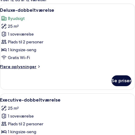
værelser
Indlæs
Allergivenligt sengetøj, pengeskab på
2
Deluxe-dobbeltværelse
alle
Byudsigt
billeder
25 m²
af
Deluxe-
1 soveværelse
dobbeltværelse
Plads til 2 personer
1 kingsize-seng
Gratis Wi-Fi
Flere
Flere oplysninger
oplysninger
om
Se priser
Deluxe-
dobbeltværelse
Indlæs
Allergivenligt sengetøj, pengeskab på
2
Executive-dobbeltværelse
alle
25 m²
billeder
1 soveværelse
af
Executive-
Plads til 2 personer
dobbeltværelse
1 kingsize-seng