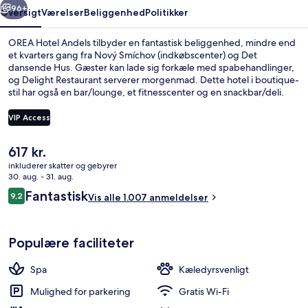
96+
Oversigt
Værelser
Beliggenhed
Politikker
OREA Hotel Andels tilbyder en fantastisk beliggenhed, mindre end
et kvarters gang fra Nový Smíchov (indkøbscenter) og Det
dansende Hus. Gæster kan lade sig forkæle med spabehandlinger,
og Delight Restaurant serverer morgenmad. Dette hotel i boutique-
stil har også en bar/lounge, et fitnesscenter og en snackbar/deli.
Stedets hjælpsomme personale og morgenmad får rigtig gode
bedømmelser fra rejsende. Overnatningsstedet ligger kun en kort
VIP Access
gåtur fra offentlig transport: Anděl (ul. Plzeňská) Sporvognsstation
er få skridt derfra og Anděl (ul. Nádražní) Sporvognsstation ligger 3
Den
617 kr.
minutter væk.
Terrasse/gårdhave
nuværende
inkluderer skatter og gebyrer
pris
30. aug. - 31. aug.
er
Anmeldelser
Fantastisk
9,2
Vis alle 1.007 anmeldelser
617 kr.
9,2 ud af 10.
Populære faciliteter
Spa
Kæledyrsvenligt
Mulighed for parkering
Gratis Wi-Fi