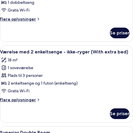
1 dobbeltseng
Gratis Wi-Fi
Flere
Flere oplysninger
oplysninger
om
Se priser
Deluxe-
dobbeltværelse
Indlæs
Et hotelværelse med to senge, et skriv
4
Værelse med 2 enkeltsenge - ikke-ryger (With extra bed)
alle
18 m²
billeder
1 soveværelse
af
Værelse
Plads til 3 personer
med
2 enkeltsenge og 1 futon (enkeltseng)
2
Gratis Wi-Fi
enkeltsenge
Flere
Flere oplysninger
-
oplysninger
ikke-
om
Se priser
Værelse
ryger
med
(With
2
Indlæs
Et hotelværelse med en stor seng, to læ
extra
4
enkeltsenge
Superior Double Room