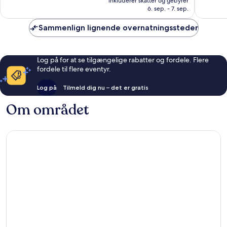
inkluderer skatter og gebyrer
3.602
522
892 kr.
6. sep. - 7. sep.
anmeldelser
anmelde
Sammenlign lignende overnatningssteder
Log på for at se tilgængelige rabatter og fordele. Flere
fordele til flere eventyr.
Log på
Tilmeld dig nu – det er gratis
Om området