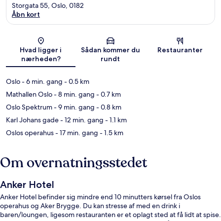
Storgata 55, Oslo, 0182
Åbn kort
Kort
Hvad ligger i
Sådan kommer du
Restauranter
nærheden?
rundt
Oslo
- 6 min. gang
- 0.5 km
Mathallen Oslo
- 8 min. gang
- 0.7 km
Oslo Spektrum
- 9 min. gang
- 0.8 km
Karl Johans gade
- 12 min. gang
- 1.1 km
Oslos operahus
- 17 min. gang
- 1.5 km
Om overnatningsstedet
Anker Hotel
Anker Hotel befinder sig mindre end 10 minutters kørsel fra Oslos
operahus og Aker Brygge. Du kan stresse af med en drink i
baren/loungen, ligesom restauranten er et oplagt sted at få lidt at spise.