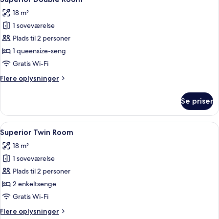
alle
bed)
-
18 m²
ikke-
billeder
ryger
1 soveværelse
af
(With
Superior
Plads til 2 personer
extra
Double
bed)
1 queensize-seng
Room
Gratis Wi-Fi
Flere
Flere oplysninger
oplysninger
om
Se priser
Superior
Double
Room
Indlæs
Et hotelværelse med to senge, et rund
4
Superior Twin Room
alle
18 m²
billeder
1 soveværelse
af
Superior
Plads til 2 personer
Twin
2 enkeltsenge
Room
Gratis Wi-Fi
Flere
Flere oplysninger