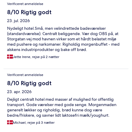
Verificeret anmeldelse
8/10 Rigtig godt
23. jul. 2026
Nydeligt hotel.Små, men velindrettede badeværelser
(standardværelse). Centralt beliggende. Vær dog OBS på, at
Storgatan vej mod havnen virker som et hårdt belastet miljø
med pushere og narkomaner. Righoldig morgenbuffet - med
alskens industriprodukter og bake off brød.
Morgenmadslokalet var stort, men selve buffeten var alt for
Jette Irene, rejse på 2 nætter
belastet . Fx konstant 5-8 personer i kø til kaffemaskinen. Og
svært at smyge sig rundt med sin tallerken og kop i trængslen
Verificeret anmeldelse
8/10 Rigtig godt
23. apr. 2026
Dejligt centralt hotel med masser af mulighed for offentlig
transport. Gode værelser med gode senge. Morgenmaden
generelt lækker og righoldig, brød kunne dog være
bedre/friskere, og savner lidt laktosefri mælk/youghurt.
Michael, rejse på 3 nætter