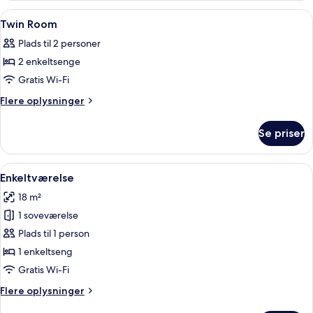
Indlæs
Premium-sengetøj, senge med madras
4
Twin Room
alle
Plads til 2 personer
billeder
2 enkeltsenge
af
Twin
Gratis Wi-Fi
Room
Flere
Flere oplysninger
oplysninger
om
Se priser
Twin
Room
Indlæs
Et hotelværelse med seng, skrivebord, 
5
Enkeltværelse
alle
18 m²
billeder
1 soveværelse
af
Enkeltværelse
Plads til 1 person
1 enkeltseng
Gratis Wi-Fi
Flere
Flere oplysninger
oplysninger