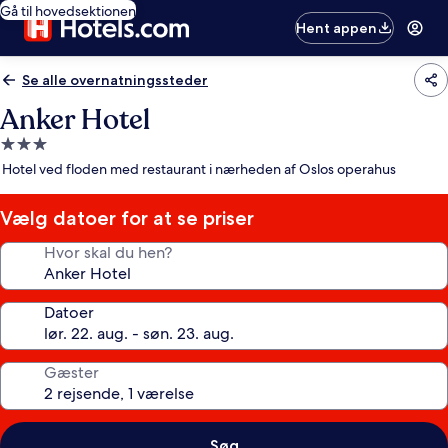
Gå til hovedsektionen
Hent appen
Se alle overnatningssteder
Anker Hotel
3.0-
stjernet
Hotel ved floden med restaurant i nærheden af Oslos operahus
overnatningssted
Vælg datoer for at se priser
Hvor skal du hen?
Datoer
Gæster
Søg