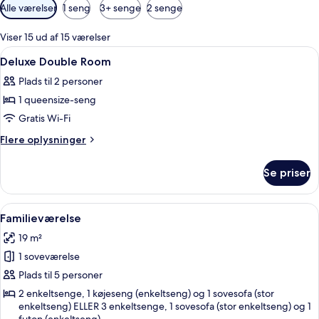
Tilgængelige
Alle værelser
1 seng
3+ senge
2 senge
filtre
for
Viser 15 ud af 15 værelser
værelser
Indlæs
Et hotelværelse med en stor seng, et s
13
Deluxe Double Room
alle
Plads til 2 personer
billeder
1 queensize-seng
af
Deluxe
Gratis Wi-Fi
Double
Flere
Flere oplysninger
Room
oplysninger
om
Se priser
Deluxe
Double
Room
Indlæs
Et moderne hotelværelse med køjeseng
7
Familieværelse
alle
19 m²
billeder
1 soveværelse
af
Familieværelse
Plads til 5 personer
2 enkeltsenge, 1 køjeseng (enkeltseng) og 1 sovesofa (stor
enkeltseng) ELLER 3 enkeltsenge, 1 sovesofa (stor enkeltseng) og 1