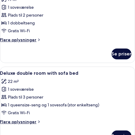
af
Small
1 soveværelse
Double
Plads til 2 personer
Room
1 dobbeltseng
with
Gratis Wi-Fi
City
Flere
Flere oplysninger
View
oplysninger
om
Se priser
Small
Double
Room
Indlæs
Et moderne hotelværelse med seng, skr
6
with
Deluxe double room with sofa bed
alle
City
22 m²
View
billeder
1 soveværelse
af
Deluxe
Plads til 3 personer
double
1 queensize-seng og 1 sovesofa (stor enkeltseng)
room
Gratis Wi-Fi
with
Flere
Flere oplysninger
sofa
oplysninger
bed
om