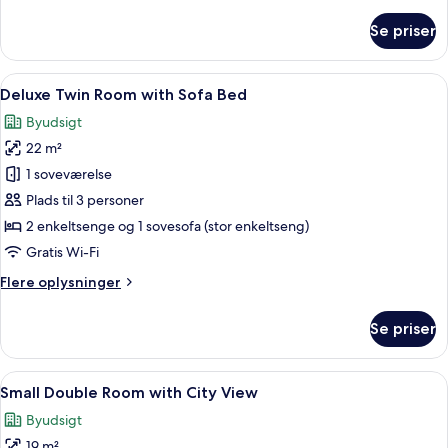
oplysninger
om
Se priser
Superior
Twin
Room
Indlæs
Et hotelværelse med to senge, et skriv
6
Deluxe Twin Room with Sofa Bed
alle
Byudsigt
billeder
22 m²
af
Deluxe
1 soveværelse
Twin
Plads til 3 personer
Room
2 enkeltsenge og 1 sovesofa (stor enkeltseng)
with
Gratis Wi-Fi
Sofa
Flere
Flere oplysninger
Bed
oplysninger
om
Se priser
Deluxe
Twin
Room
Indlæs
Et moderne hotelværelse med en stor 
8
with
Small Double Room with City View
alle
Sofa
Byudsigt
Bed
billeder
19 m²