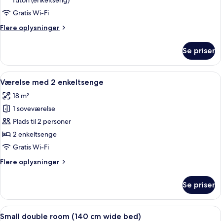
futon (enkeltseng)
Gratis Wi-Fi
Flere
Flere oplysninger
oplysninger
om
Se priser
Familieværelse
Indlæs
Et hotelværelse med to senge, et skriv
4
Værelse med 2 enkeltsenge
alle
18 m²
billeder
1 soveværelse
af
Værelse
Plads til 2 personer
med
2 enkeltsenge
2
Gratis Wi-Fi
enkeltsenge
Flere
Flere oplysninger
oplysninger
om
Se priser
Værelse
med
2
Indlæs
Et hotelværelse med en stor seng, et
5
enkeltsenge
Small double room (140 cm wide bed)