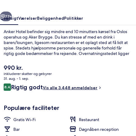
rige
Næste
77+
Oversigt
Værelser
Beliggenhed
Politikker
Anker Hotel befinder sig mindre end 10 minutters kørsel fra Oslos
operahus og Aker Brygge. Du kan stresse af med en drink i
baren/loungen, ligesom restauranten er et oplagt sted at få lidt at
spise. Stedets hjælpsomme personale og generelle forhold får
rigtig gode bedømmelser fra rejsende. Overnatningsstedet ligger
kun en kort gåtur fra offentlig transport: Heimdalsgata
Sporvognsstation er få skridt derfra og Hausmanns Gate
Den
990 kr.
Sporvognsstation ligger 2 minutter væk.
nuværende
inkluderer skatter og gebyrer
pris
31. aug. - 1. sep.
Lounge
er
Anmeldelser
Rigtig godt
8,4
Vis alle 3.448 anmeldelser
990 kr.
8,4 ud af 10.
Populære faciliteter
Gratis Wi-Fi
Restaurant
Bar
Døgnåben reception