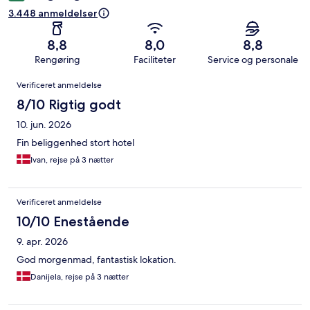
3.448 anmeldelser
8,8
8,0
8,8
Rengøring
Faciliteter
Service og personale
Anmeldelser
Verificeret anmeldelse
8/10 Rigtig godt
10. jun. 2026
Fin beliggenhed stort hotel
Ivan, rejse på 3 nætter
Verificeret anmeldelse
10/10 Enestående
9. apr. 2026
God morgenmad, fantastisk lokation.
Danijela, rejse på 3 nætter