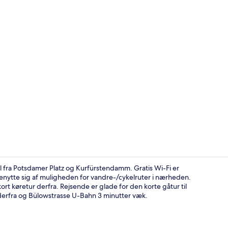
Bar (på over
l fra Potsdamer Platz og Kurfürstendamm. Gratis Wi-Fi er
 benytte sig af muligheden for vandre-/cykelruter i nærheden.
t køretur derfra. Rejsende er glade for den korte gåtur til
Allergivenli
r derfra og Bülowstrasse U-Bahn 3 minutter væk.