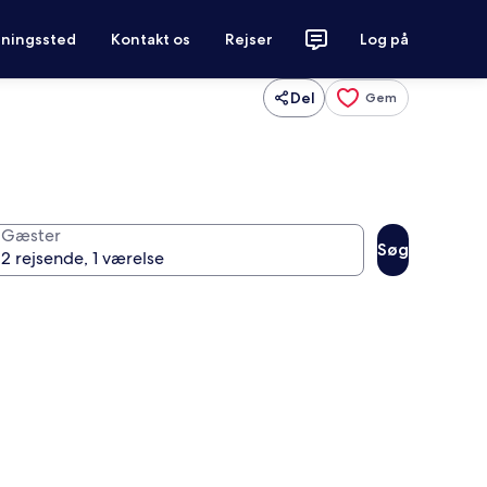
tningssted
Kontakt os
Rejser
Log på
Del
Gem
Gæster
Søg