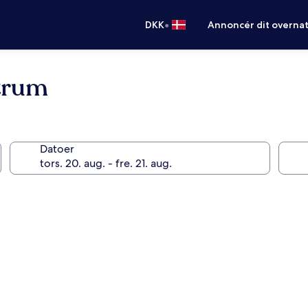
•
DKK
Annoncér dit overna
ntrum
Datoer