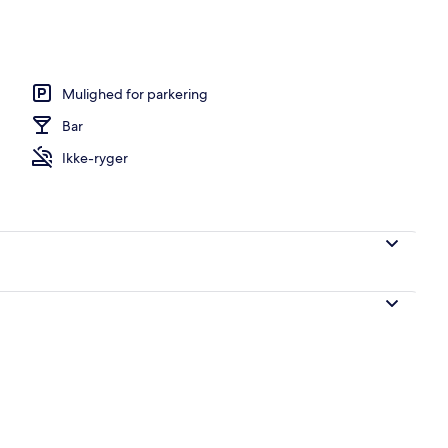
uffet hver dag mod et gebyr
Mulighed for parkering
Bar
Ikke-ryger