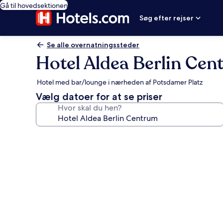
Gå til hovedsektionen
Søg efter rejser
Se alle overnatningssteder
Hotel Aldea Berlin Ce
Hotel med bar/lounge i nærheden af Potsdamer Platz
Vælg datoer for at se priser
Hvor skal du hen?
Billedgalleri
for
Hotel
Aldea
Berlin
Centrum