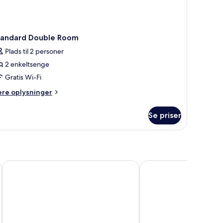
tandard Double Room
Plads til 2 personer
2 enkeltsenge
Gratis Wi-Fi
ere
ere oplysninger
lysninger
m
Se priser
andard
uble
oom
aletto Hotel Kudamm
Premier Inn Berlin Ku