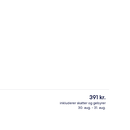
natningsstedet)
Overnatningsstedets facade
Den
391 kr.
nuværende
inkluderer skatter og gebyrer
pris
30. aug. - 31. aug.
gt sengetøj, pengeskab på værelset, skrivebord, lydisolering
Reception
er
391 kr.