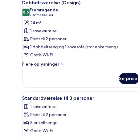
5
Dobbeltværelse (Design)
alle
Fremragende
billeder
8,6
8,6 ud af 10
(7
7 anmeldelser
af
anmeldelser)
24 m²
Dobbeltværelse
1 soveværelse
(Design)
Plads til 2 personer
1 dobbeltseng og 1 sovesofa (stor enkeltseng)
Gratis Wi-Fi
Flere
Flere oplysninger
oplysninger
om
Se prise
Dobbeltværelse
(Design)
Indlæs
Et hotelværelse med en stor s
5
Standardværelse til 3 personer
alle
1 soveværelse
billeder
Plads til 2 personer
af
Standardværelse
3 enkeltsenge
til
Gratis Wi-Fi
3