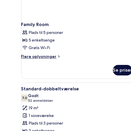
Family Room
Plads til 5 personer
5 enkeltsenge
Gratis Wi-Fi
Flere
Flere oplysninger
oplysninger
om
Se prise
Family
Room
Indlæs
Et hotelværelse med en stor se
6
Standard-dobbeltværelse
alle
Godt
billeder
7,0
7,0 ud af 10
(52
52 anmeldelser
af
anmeldelser)
19 m²
Standard-
1 soveværelse
dobbeltværelse
Plads til 3 personer
2 enkeltsenge