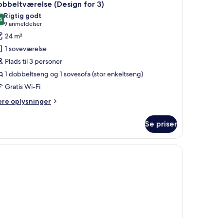
5
rson
bbeltværelse (Design for 3)
le
tyle)
Rigtig godt
illeder
4
8,4 ud af 10
(9
9 anmeldelser
f
anmeldelser)
24 m²
obbeltværelse
1 soveværelse
Design
Plads til 3 personer
or
1 dobbeltseng og 1 sovesofa (stor enkeltseng)
Gratis Wi-Fi
ere
ere oplysninger
lysninger
m
Se priser
bbeltværelse
esign
r
 sengebord med en lampe og et billede på væggen.