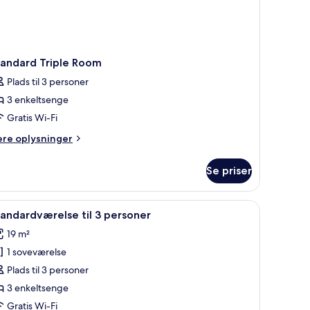
tandard Triple Room
Plads til 3 personer
3 enkeltsenge
Gratis Wi-Fi
ere
ere oplysninger
lysninger
m
Se priser
andard
iple
oom
 sengebord med en lampe og et billede på væggen.
ndlæs
Et hotelværelse med en stor seng, et sengeb
5
andardværelse til 3 personer
le
19 m²
illeder
1 soveværelse
f
tandardværelse
Plads til 3 personer
l
3 enkeltsenge
Gratis Wi-Fi