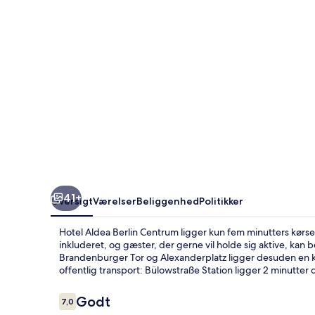
41+
Oversigt
Værelser
Beliggenhed
Politikker
Hotel Aldea Berlin Centrum ligger kun fem minutters kørse
inkluderet, og gæster, der gerne vil holde sig aktive, kan
Brandenburger Tor og Alexanderplatz ligger desuden en kor
offentlig transport: Bülowstraße Station ligger 2 minutte
Anmeldelser
Godt
7,0
7,0 ud af 10.