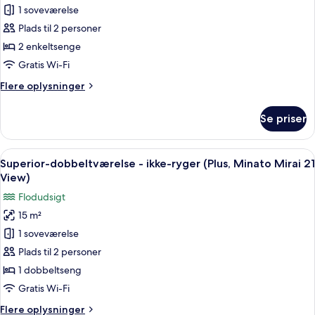
ryger
Standardværelse
1 soveværelse
(Plus)
med
Plads til 2 personer
2
2 enkeltsenge
enkeltsenge
Gratis Wi-Fi
-
Flere
Flere oplysninger
ikke-
oplysninger
ryger
om
Se priser
Standardværelse
med
2
Indlæs
Et hotelværelse med en stor seng, et s
4
enkeltsenge
Superior-dobbeltværelse - ikke-ryger (Plus, Minato Mirai 21
alle
-
View)
ikke-
billeder
Flodudsigt
ryger
af
15 m²
Superior-
1 soveværelse
dobbeltværelse
-
Plads til 2 personer
ikke-
1 dobbeltseng
ryger
Gratis Wi-Fi
(Plus,
Flere
Flere oplysninger