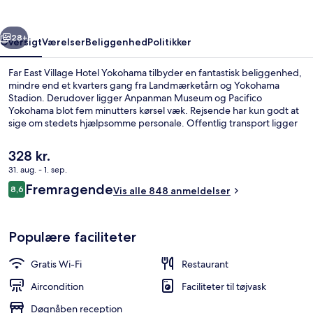
Yokohama
rige
Næste
28+
Oversigt
Værelser
Beliggenhed
Politikker
Far East Village Hotel Yokohama tilbyder en fantastisk beliggenhed,
mindre end et kvarters gang fra Landmærketårn og Yokohama
Stadion. Derudover ligger Anpanman Museum og Pacifico
Yokohama blot fem minutters kørsel væk. Rejsende har kun godt at
sige om stedets hjælpsomme personale. Offentlig transport ligger
kun en kort gåtur væk: Bashamichi Station ligger 5 minutter væk og
Nihon-Odori Station ligger 13 minutter derfra.
Den
328 kr.
nuværende
31. aug. - 1. sep.
pris
Anmeldelser
Fremragende
Indgang
8,6
er
Vis alle 848 anmeldelser
8,6 ud af 10.
328 kr.
Populære faciliteter
Gratis Wi-Fi
Restaurant
Aircondition
Faciliteter til tøjvask
Døgnåben reception