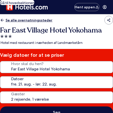
Gå til hovedsektionen
Hent appen
Se alle overnatningssteder
Far East Village Hotel Yokohama
3.0-
stjernet
Hotel med restaurant i nærheden af Landmærketårn
overnatningssted
Vælg datoer for at se priser
Hvor skal du hen?
Datoer
Gæster
Søg