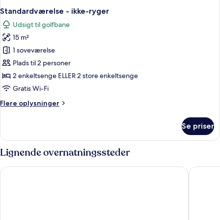
Standardværelse - ikke-ryger
Udsigt til golfbane
15 m²
1 soveværelse
Plads til 2 personer
2 enkeltsenge ELLER 2 store enkeltsenge
Gratis Wi-Fi
Flere
Flere oplysninger
oplysninger
om
Se priser
Standardværelse
-
ikke-
Lignende overnatningssteder
ryger
APA Hotel & Resort Yokohama Bay Tower
Yokoham