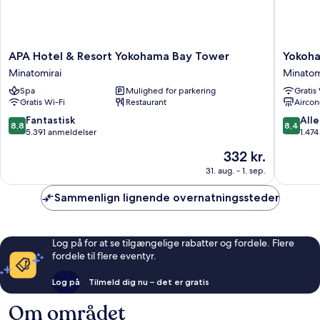
APA
Yokoha
APA Hotel & Resort Yokohama Bay Tower
Yokoha
Hotel
Sakurag
Minatomirai
Minatom
&
Washing
Spa
Mulighed for parkering
Gratis
Resort
Hotel
Gratis Wi-Fi
Restaurant
Aircon
Yokohama
Minatom
Bay
8.8
8.4
Fantastisk
Alle
8,8
8,4
Tower
ud
ud
5.391 anmeldelser
1.47
Minatomirai
af
af
Prisen
332 kr.
10,
10,
er
Fantastisk,
Alletider
31. aug. - 1. sep.
332 kr.
5.391
1.474
anmeldelser
anmelde
Sammenlign lignende overnatningssteder
Log på for at se tilgængelige rabatter og fordele. Flere
fordele til flere eventyr.
Log på
Tilmeld dig nu – det er gratis
Om området