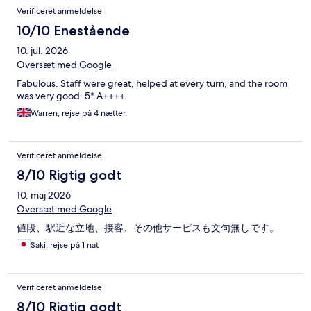
Anmeldelser
Verificeret anmeldelse
10/10 Enestående
10. jul. 2026
Oversæt med Google
Fabulous. Staff were great, helped at every turn, and the room
was very good. 5* A++++
Warren, rejse på 4 nætter
Verificeret anmeldelse
8/10 Rigtig godt
10. maj 2026
Oversæt med Google
値段、駅近な立地、接客、その他サービスも文句無しです。
Saki, rejse på 1 nat
Verificeret anmeldelse
8/10 Rigtig godt