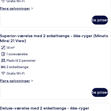
Gratis Wi-Fi
2
Flere
Flere oplysninger
enkeltsenge
oplysninger
-
om
Se priser
Superior-
ikke-
værelse
ryger
med
Indlæs
Et hotelværelse med to senge, et skriv
4
2
Superior-værelse med 2 enkeltsenge - ikke-ryger (Minato
alle
enkeltsenge
Mirai 21 View)
-
billeder
14 m²
ikke-
af
ryger
1 soveværelse
Superior-
Plads til 2 personer
værelse
med
2 enkeltsenge
2
Gratis Wi-Fi
enkeltsenge
Flere
Flere oplysninger
-
oplysninger
ikke-
om
Se priser
Superior-
ryger
værelse
(Minato
med
Indlæs
Et hotelværelse med en stor seng, et s
Mirai
4
2
Deluxe-værelse med 2 enkeltsenge - ikke-ryger