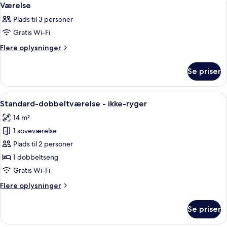
2
Værelse
alle
Plads til 3 personer
billeder
Gratis Wi-Fi
af
Værelse
Flere
Flere oplysninger
oplysninger
om
Se priser
Værelse
Indlæs
Et hotelværelse med en stor seng, et s
3
Standard-dobbeltværelse - ikke-ryger
alle
14 m²
billeder
1 soveværelse
af
Standard-
Plads til 2 personer
dobbeltværelse
1 dobbeltseng
-
Gratis Wi-Fi
ikke-
Flere
Flere oplysninger
ryger
oplysninger
om
Se priser
Standard-
dobbeltværelse