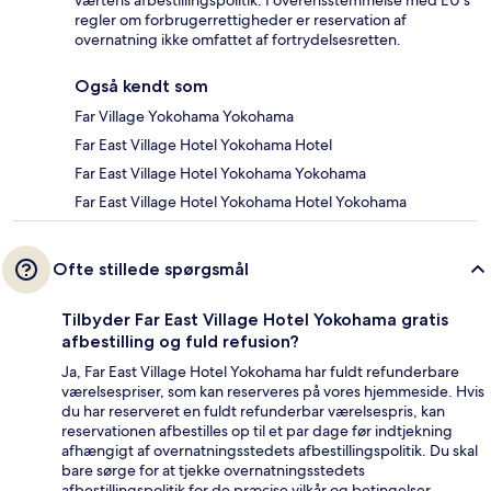
værtens afbestillingspolitik. I overensstemmelse med EU's
regler om forbrugerrettigheder er reservation af
overnatning ikke omfattet af fortrydelsesretten.
Også kendt som
Far Village Yokohama Yokohama
Far East Village Hotel Yokohama Hotel
Far East Village Hotel Yokohama Yokohama
Far East Village Hotel Yokohama Hotel Yokohama
Ofte stillede spørgsmål
Tilbyder Far East Village Hotel Yokohama gratis
afbestilling og fuld refusion?
Ja, Far East Village Hotel Yokohama har fuldt refunderbare
værelsespriser, som kan reserveres på vores hjemmeside. Hvis
du har reserveret en fuldt refunderbar værelsespris, kan
reservationen afbestilles op til et par dage før indtjekning
afhængigt af overnatningsstedets afbestillingspolitik. Du skal
bare sørge for at tjekke overnatningsstedets
afbestillingspolitik for de præcise vilkår og betingelser.