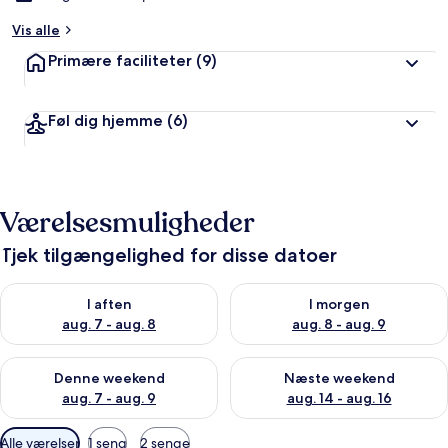
Vis alle
Primære faciliteter
(9)
Føl dig hjemme
(6)
Værelsesmuligheder
Tjek tilgængelighed for disse datoer
Tjek tilgængelighed for i aften aug. 7 - aug. 8
Tjek tilgængelighed for i morg
I aften
I morgen
aug. 7 - aug. 8
aug. 8 - aug. 9
Tjek tilgængelighed for denne weekend aug. 7 - aug. 9
Tjek tilgængelighed for næste
Denne weekend
Næste weekend
aug. 7 - aug. 9
aug. 14 - aug. 16
Tilgængelige
Alle værelser
1 seng
2 senge