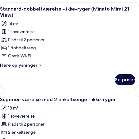
-
Indlæs
Et hotelværelse med en stor seng, et s
4
ikke-
Standard-dobbeltværelse - ikke-ryger (Minato Mirai 21
alle
ryger
View)
billeder
14 m²
af
1 soveværelse
Standard-
Plads til 2 personer
dobbeltværelse
-
1 dobbeltseng
ikke-
Gratis Wi-Fi
ryger
Flere
Flere oplysninger
(Minato
oplysninger
Mirai
om
Se priser
Standard-
21
dobbeltværelse
View)
-
Indlæs
Et hotelværelse med to senge, et skriv
3
ikke-
Superior-værelse med 2 enkeltsenge - ikke-ryger
alle
ryger
18 m²
(Minato
billeder
Mirai
1 soveværelse
af
21
Superior-
Plads til 2 personer
View)
værelse
2 enkeltsenge
med