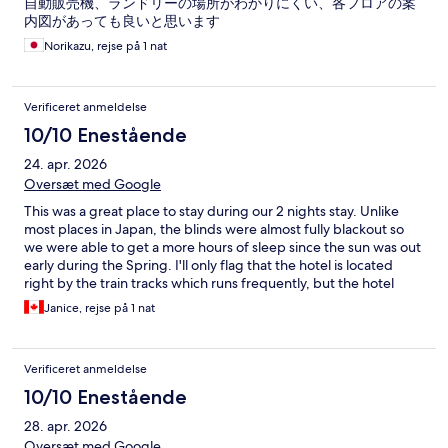
自動販売機、ランドリーの場所がわかりにくい、各フロアの案
内図があっても良いと思います
Norikazu, rejse på 1 nat
Verificeret anmeldelse
10/10 Enestående
24. apr. 2026
Oversæt med Google
This was a great place to stay during our 2 nights stay. Unlike
most places in Japan, the blinds were almost fully blackout so
we were able to get a more hours of sleep since the sun was out
early during the Spring. I'll only flag that the hotel is located
right by the train tracks which runs frequently, but the hotel
gave me ear plugs which worked well.
Janice, rejse på 1 nat
Verificeret anmeldelse
10/10 Enestående
28. apr. 2026
Oversæt med Google