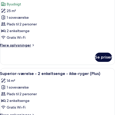
alle
enkeltsenge
21
Byudsigt
-
billeder
View)
ikke-
25 m²
af
ryger
Deluxe-
1 soveværelse
(Minato
værelse
Mirai
Plads til 2 personer
21
med
2 enkeltsenge
View)
2
Gratis Wi-Fi
enkeltsenge
Flere
Flere oplysninger
-
oplysninger
ikke-
om
Se priser
ryger
Deluxe-
værelse
med
Indlæs
Et hotelværelse med to senge, et skriv
4
2
Superior-værelse - 2 enkeltsenge - ikke-ryger (Plus)
alle
enkeltsenge
14 m²
-
billeder
ikke-
1 soveværelse
af
ryger
Superior-
Plads til 2 personer
værelse
2 enkeltsenge
-
Gratis Wi-Fi
2
Flere