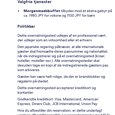
Valgfrie tjenester
Morgenmadsbuffet
tilbydes mod et ekstra gebyr på
ca. 1980 JPY for voksne og 1100 JPY for børn
Politikker
Dette overnatningssted udlejes af en professionel vært,
der udlejer som en virksomhed eller et erhverv.
Den japanske regering påkræver, at alle internationale
gæster skal fremsætte deres pasnummer og nationalitet,
når de indregistrerer sig på et overnatningssted (kroer,
hoteller, moteller osv.). Alle overnatningssteder skal
desuden tage en kopi af de indregistrerede gæsters pas,
som arkiveres.
Gæster kan være helt rolige, da der er brandslukker og
røgalarm på stedet.
Dette overnatningssted accepterer kreditkort og
kontanter.
Godkendte kreditkort: Visa, Mastercard, American
Express, Diners Club, JCB International, Union Pay
Hvis du afbestiller din reservation, er dette underlagt