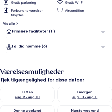
Gratis parkering
Gratis Wi-Fi
Forbundne værelser
Aircondition
tilbydes
Vis alle
Primære faciliteter
(11)
Føl dig hjemme
(6)
Værelsesmuligheder
Tjek tilgængelighed for disse datoer
Tjek tilgængelighed for i aften aug. 9 - aug. 10
Tjek tilgængelighed for i morg
I aften
I morgen
aug. 9 - aug. 10
aug. 10 - aug. 11
Tjek tilgængelighed for denne weekend aug. 14 - aug. 16
Tjek tilgængelighed for næste
Denne weekend
Næste weekend