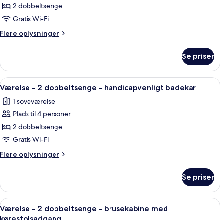
Værelse
2 dobbeltsenge
-
Gratis Wi-Fi
2
Flere
Flere oplysninger
dobbeltsenge
oplysninger
om
Se priser
Værelse
-
2
Indlæs
Et hotelværelse med to senge, et skriv
5
dobbeltsenge
Værelse - 2 dobbeltsenge - handicapvenligt badekar
alle
1 soveværelse
billeder
Plads til 4 personer
af
Værelse
2 dobbeltsenge
-
Gratis Wi-Fi
2
Flere
Flere oplysninger
dobbeltsenge
oplysninger
-
om
Se priser
Værelse
handicapvenligt
-
badekar
2
Indlæs
Et hotelværelse med to senge, et skriv
5
dobbeltsenge
Værelse - 2 dobbeltsenge - brusekabine med
alle
-
kørestolsadgang