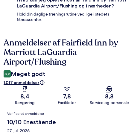
LaGuardia Airport/Flushing og i nærheden?
Hold din daglige træningsrutine ved lige i stedets
fitnesscenter.
Anmeldelser af Fairfield Inn by
Anmeldelser
Marriott LaGuardia
Airport/Flushing
Meget godt
8,2
1.017 anmeldelser
8,4
7,8
8,8
Rengøring
Faciliteter
Service og personale
Anmeldelser
Verificeret anmeldelse
10/10 Enestående
27. jul. 2026