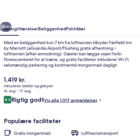
Marriott
LaGuardia
Airport/Flushing
rige
Næste
14+
Oversigt
Værelser
Beliggenhed
Politikker
Med en beliggenhed kun 7 km fra lufthavnen tilbyder Fairfield Inn
by Marriott LaGuardia Airport/Flushing gratis afhentning i
lufthavnen (efter anmodning). Gæster kan lægge vejen forbi
fitnesscenteret for at træne, og gratis faciliteter inkluderer Wi-Fi,
selvstændig parkering og kontinental morgenmad dagligt.
Derudover ligger Citi Field og Flushing Meadows-Corona Park blot
fem minutters kørsel væk. Stedets hjælpsomme personale og
Den
1.419 kr.
morgenmad får rigtig gode bedømmelser fra rejsende.
nuværende
inkluderer skatter og gebyrer
pris
16. aug. - 17. aug.
Gratis kontinental morgenmad hver 
er
Anmeldelser
Rigtig godt
8,2
Vis alle 1.017 anmeldelser
1.419 kr.
8,2 ud af 10.
Populære faciliteter
Gratis morgenmad
Lufthavnstransport