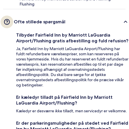
Flushing
Ofte stillede spørgsmål
Tilbyder Fairfield Inn by Marriott LaGuardia
Airport/Flushing gratis afbestilling og fuld refusion?
Ja, Fairfield Inn by Marriott LaGuardia Airport/Flushing har
fuldt refunderbare værelsespriser, som kan reserveres på
vores hjemmeside. Hvis du har reserveret en fuldt refunderbar
værelsespris, kan reservationen afbestilles op til et par dage
før indtjekning afhængigt af overnatningsstedets
afbestillingspolitik. Du skal bare sørge for at tjekke
overnatningsstedets afbestillingspolitik for de præcise vilkår
og betingelser.
Er kæledyr tilladt på Fairfield Inn by Marriott
LaGuardia Airport/Flushing?
Kæledyr er desværre ikke tilladt, men servicedyr er velkomne.
Er der parkeringsmuligheder på stedet ved Fairfield
Inn by Marriott LaGuardia Airport/Flushing?