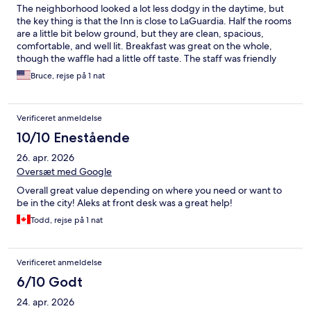
The neighborhood looked a lot less dodgy in the daytime, but
the key thing is that the Inn is close to LaGuardia. Half the rooms
are a little bit below ground, but they are clean, spacious,
comfortable, and well lit. Breakfast was great on the whole,
though the waffle had a little off taste. The staff was friendly
and competent, and there when I checked in at 12:15am.
Bruce, rejse på 1 nat
Verificeret anmeldelse
10/10 Enestående
26. apr. 2026
Oversæt med Google
Overall great value depending on where you need or want to
be in the city! Aleks at front desk was a great help!
Todd, rejse på 1 nat
Verificeret anmeldelse
6/10 Godt
24. apr. 2026