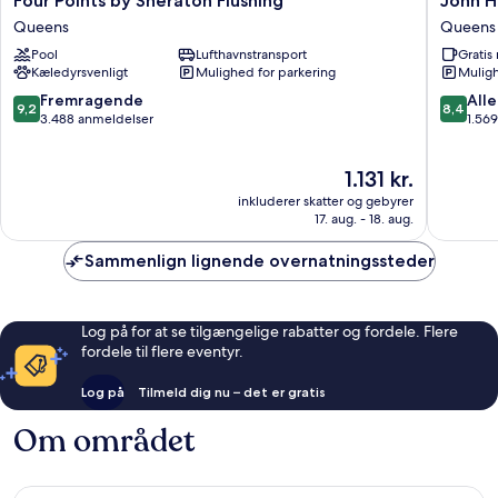
Four Points by Sheraton Flushing
John H
Points
Hotel
Queens
Queens
by
Queens
Pool
Lufthavnstransport
Grati
Sheraton
Kæledyrsvenligt
Mulighed for parkering
Muligh
Flushing
Queens
9.2
8.4
Fremragende
Alle
9,2
8,4
ud
ud
3.488 anmeldelser
1.56
af
af
10,
10,
Prisen
1.131 kr.
Fremragende,
Alletider
er
3.488
1.569
inkluderer skatter og gebyrer
1.131 kr.
anmeldelser
anmelde
17. aug. - 18. aug.
Sammenlign lignende overnatningssteder
Log på for at se tilgængelige rabatter og fordele. Flere
fordele til flere eventyr.
Log på
Tilmeld dig nu – det er gratis
Om området