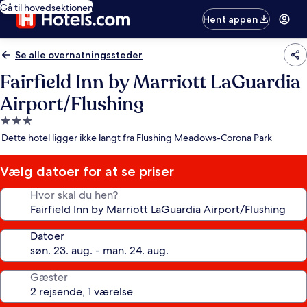
Gå til hovedsektionen
Hent appen
Se alle overnatningssteder
Fairfield Inn by Marriott LaGuardia
Airport/Flushing
3.0-
stjernet
Dette hotel ligger ikke langt fra Flushing Meadows-Corona Park
overnatningssted
Vælg datoer for at se priser
Hvor skal du hen?
Datoer
Gæster