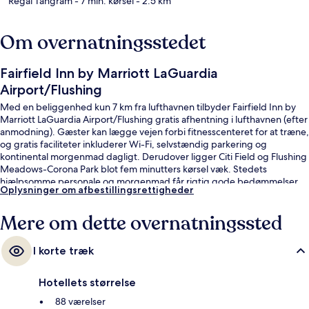
Regal Tangram
- 7 min. kørsel
- 2.5 km
Om overnatningsstedet
Fairfield Inn by Marriott LaGuardia
Airport/Flushing
Med en beliggenhed kun 7 km fra lufthavnen tilbyder Fairfield Inn by
Marriott LaGuardia Airport/Flushing gratis afhentning i lufthavnen (efter
anmodning). Gæster kan lægge vejen forbi fitnesscenteret for at træne,
og gratis faciliteter inkluderer Wi-Fi, selvstændig parkering og
kontinental morgenmad dagligt. Derudover ligger Citi Field og Flushing
Meadows-Corona Park blot fem minutters kørsel væk. Stedets
hjælpsomme personale og morgenmad får rigtig gode bedømmelser
Oplysninger om afbestillingsrettigheder
fra rejsende.
Mere om dette overnatningssted
I korte træk
Hotellets størrelse
88 værelser