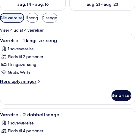
aug. 14 - aug. 16
aug. 21 - aug. 23
Tilgængelige
Alle værelser
1 seng
2 senge
filtre
for
Viser 4 ud af 4 værelser
værelser
Indlæs
Et hotelværelse med en stor seng, et
4
Værelse - 1 kingsize-seng
alle
1 soveværelse
billeder
Plads til 2 personer
af
Værelse
1 kingsize-seng
-
Gratis Wi-Fi
1
Flere
Flere oplysninger
kingsize-
oplysninger
seng
om
Se priser
Værelse
-
1
Indlæs
Et hotelværelse med to senge, et skriv
5
kingsize-
Værelse - 2 dobbeltsenge
alle
seng
1 soveværelse
billeder
Plads til 4 personer
af