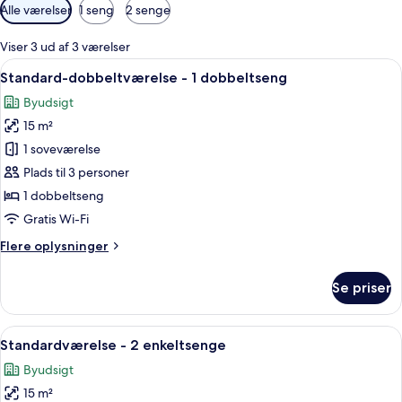
Tilgængelige
Alle værelser
1 seng
2 senge
filtre
for
Viser 3 ud af 3 værelser
værelser
Indlæs
Et hotelværelse med seng, skrivebord, 
10
Standard-dobbeltværelse - 1 dobbeltseng
alle
Byudsigt
billeder
15 m²
af
Standard-
1 soveværelse
dobbeltværelse
Plads til 3 personer
-
1 dobbeltseng
1
Gratis Wi-Fi
dobbeltseng
Flere
Flere oplysninger
oplysninger
om
Se priser
Standard-
dobbeltværelse
-
Indlæs
Et hotelværelse med to senge, et skri
10
1
Standardværelse - 2 enkeltsenge
alle
dobbeltseng
Byudsigt
billeder
15 m²
af