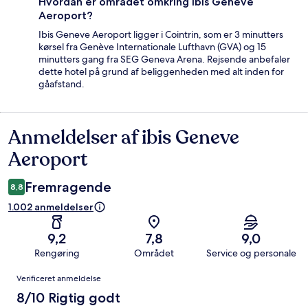
Hvordan er området omkring ibis Geneve
Aeroport?
Ibis Geneve Aeroport ligger i Cointrin, som er 3 minutters
kørsel fra Genève Internationale Lufthavn (GVA) og 15
minutters gang fra SEG Geneva Arena. Rejsende anbefaler
dette hotel på grund af beliggenheden med alt inden for
gåafstand.
Anmeldelser af ibis Geneve
Anmeldelser
Aeroport
Fremragende
8,8
1.002 anmeldelser
9,2
7,8
9,0
Rengøring
Området
Service og personale
Anmeldelser
Verificeret anmeldelse
8/10 Rigtig godt