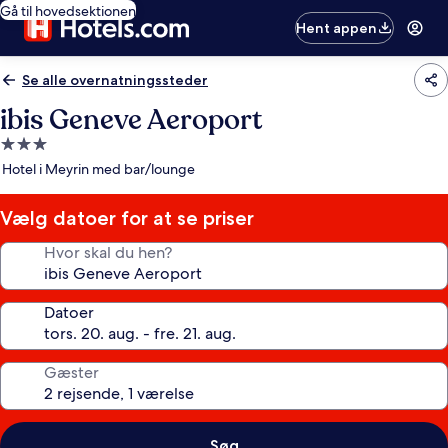
Gå til hovedsektionen
Hent appen
Se alle overnatningssteder
ibis Geneve Aeroport
3.0-
stjernet
Hotel i Meyrin med bar/lounge
overnatningssted
Vælg datoer for at se priser
Hvor skal du hen?
Datoer
Gæster
Søg