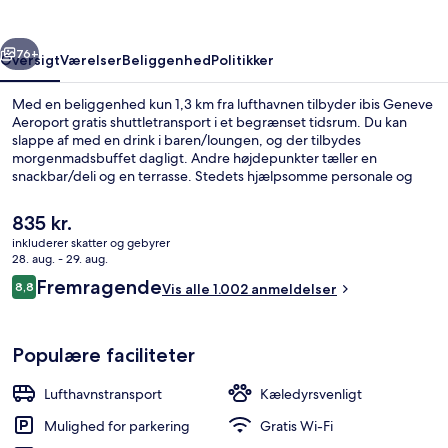
rige
Næste
76+
Oversigt
Værelser
Beliggenhed
Politikker
Med en beliggenhed kun 1,3 km fra lufthavnen tilbyder ibis Geneve
Aeroport gratis shuttletransport i et begrænset tidsrum. Du kan
slappe af med en drink i baren/loungen, og der tilbydes
morgenmadsbuffet dagligt. Andre højdepunkter tæller en
snackbar/deli og en terrasse. Stedets hjælpsomme personale og
korte afstand til lufthavnen får gode bedømmelser fra rejsende.
Overnatningsstedet ligger kun en kort gåtur fra offentlig transport:
Den
835 kr.
Blandonnet Sporvognsstation ligger 14 minutter væk og Avanchet
nuværende
inkluderer skatter og gebyrer
Sporvognsstation ligger 15 minutter derfra.
pris
28. aug. - 29. aug.
Morgenmadsbuffet hver dag mod et 
er
Anmeldelser
Fremragende
8,8
Vis alle 1.002 anmeldelser
835 kr.
8,8 ud af 10.
Populære faciliteter
Lufthavnstransport
Kæledyrsvenligt
Mulighed for parkering
Gratis Wi-Fi