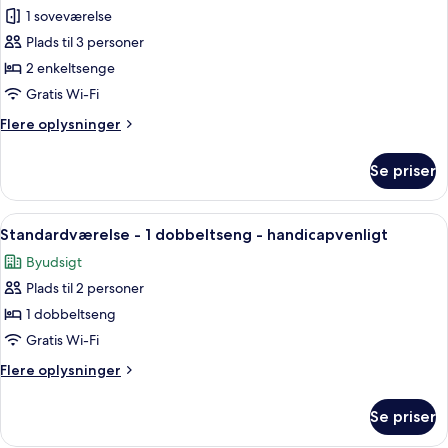
Standardværelse
1 soveværelse
-
Plads til 3 personer
2
2 enkeltsenge
enkeltsenge
Gratis Wi-Fi
Flere
Flere oplysninger
oplysninger
om
Se priser
Standardværelse
-
2
Indlæs
Et hotelværelse med en seng, to væg
6
enkeltsenge
Standardværelse - 1 dobbeltseng - handicapvenligt
alle
Byudsigt
billeder
Plads til 2 personer
af
Standardværelse
1 dobbeltseng
-
Gratis Wi-Fi
1
Flere
Flere oplysninger
dobbeltseng
oplysninger
-
om
Se priser
Standardværelse
handicapvenligt
-