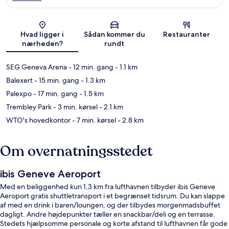
Kort
Hvad ligger i
Sådan kommer du
Restauranter
nærheden?
rundt
SEG Geneva Arena
- 12 min. gang
- 1.1 km
Balexert
- 15 min. gang
- 1.3 km
Palexpo
- 17 min. gang
- 1.5 km
Trembley Park
- 3 min. kørsel
- 2.1 km
WTO's hovedkontor
- 7 min. kørsel
- 2.8 km
Om overnatningsstedet
ibis Geneve Aeroport
Med en beliggenhed kun 1,3 km fra lufthavnen tilbyder ibis Geneve
Aeroport gratis shuttletransport i et begrænset tidsrum. Du kan slappe
af med en drink i baren/loungen, og der tilbydes morgenmadsbuffet
dagligt. Andre højdepunkter tæller en snackbar/deli og en terrasse.
Stedets hjælpsomme personale og korte afstand til lufthavnen får gode