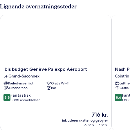
1
Lignende overnatningssteder
dobbeltseng
-
ibis budget Genève Palexpo Aéroport
Nash Pra
handicapvenligt
ibis
Nash
ibis budget Genève Palexpo Aéroport
Nash P
budget
Pratik
Le Grand-Saconnex
Cointrin
Genève
Hotel
Kæledyrsvenligt
Gratis Wi-Fi
Luftha
Palexpo
Cointrin
Aircondition
Bar
Gratis
Aéroport
Le
8.8
8.6
Fantastisk
Fant
8,8
8,6
Grand-
ud
ud
1.005 anmeldelser
1.00
Saconnex
af
af
10,
10,
Prisen
716 kr.
Fantastisk,
Fantasti
er
inkluderer skatter og gebyrer
1.005
1.003
716 kr.
6. sep. - 7. sep.
anmeldelser
anmelde