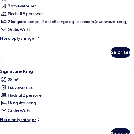
Ocean
3 soveværelser
Front
Plads til 8 personer
3BR
2 kingsize-senge, 2 enkeltsenge og 1 sovesofa (queensize-seng)
Presidential
Gratis Wi-Fi
Suite
Flere
Flere oplysninger
oplysninger
om
Se priser
Ocean
Front
3BR
Indlæs
Et hotelværelse med en seng, to senge
5
Presidential
Signature King
alle
Suite
28 m²
billeder
1 soveværelse
af
Signature
Plads til 2 personer
King
1 kingsize-seng
Gratis Wi-Fi
Flere
Flere oplysninger
oplysninger
om
Se priser