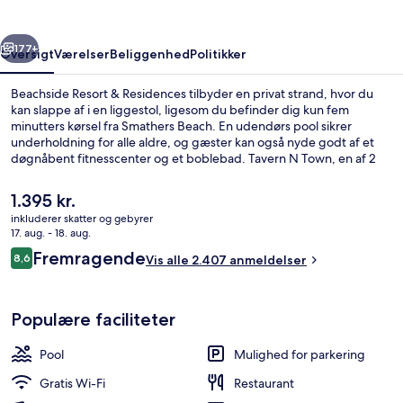
rige
Næste
177+
Oversigt
Værelser
Beliggenhed
Politikker
Beachside Resort & Residences tilbyder en privat strand, hvor du
kan slappe af i en liggestol, ligesom du befinder dig kun fem
minutters kørsel fra Smathers Beach. En udendørs pool sikrer
underholdning for alle aldre, og gæster kan også nyde godt af et
døgnåbent fitnesscenter og et boblebad. Tavern N Town, en af 2
restauranter, serverer morgenmad og aftensmad. Andre
højdepunkter tæller 2 barer/lounger, en marina og en bar ved
Den
1.395 kr.
poolen. Rejsende er vilde med stedets pool og hjælpsomme
nuværende
inkluderer skatter og gebyrer
personale.
pris
17. aug. - 18. aug.
Ocean View 3BR Condo with Rooftop 
er
Anmeldelser
Fremragende
8,6
Vis alle 2.407 anmeldelser
1.395 kr.
8,6 ud af 10.
Populære faciliteter
Pool
Mulighed for parkering
Gratis Wi-Fi
Restaurant