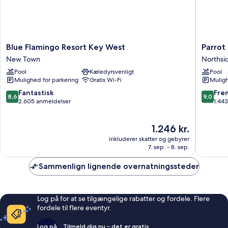
Blue
Parrot
Blue Flamingo Resort Key West
Parrot 
Flamingo
Key
New Town
Northsi
Resort
Hotel
Pool
Kæledyrsvenligt
Pool
Key
&
Mulighed for parkering
Gratis Wi-Fi
Muligh
West
Villas
New
Northsi
8.6
9.0
Fantastisk
Fre
8,6
9,0
Town
Resort
ud
ud
2.605 anmeldelser
1.44
af
af
10,
10,
Prisen
1.246 kr.
Fantastisk,
Fremrag
er
2.605
1.443
inkluderer skatter og gebyrer
1.246 kr.
anmeldelser
anmelde
7. sep. - 8. sep.
Sammenlign lignende overnatningssteder
Log på for at se tilgængelige rabatter og fordele. Flere
fordele til flere eventyr.
Log på
Tilmeld dig nu – det er gratis