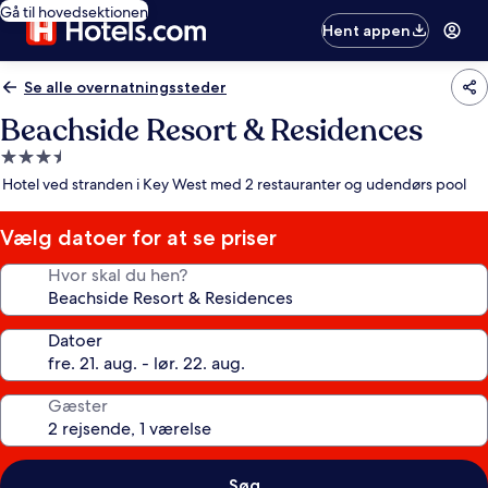
Gå til hovedsektionen
Hent appen
Se alle overnatningssteder
Beachside Resort & Residences
3.5-
stjernet
Hotel ved stranden i Key West med 2 restauranter og udendørs pool
overnatningssted
Vælg datoer for at se priser
Hvor skal du hen?
Datoer
Gæster
Søg