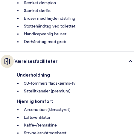
Sænket dørspion
Sænket dørlås
Bruser med højdeindstilling
Støttehåndtag ved toilettet
Handicapvenlig bruser
Dørhåndtag med greb
Værelsesfaciliteter
Underholdning
50-tommers fladskærms-tv
Satellitkanaler (premium)
Hjemlig komfort
Aircondition (klimastyret)
Loftsventilator
Kaffe-/temaskine
Strygejern/strygebræt