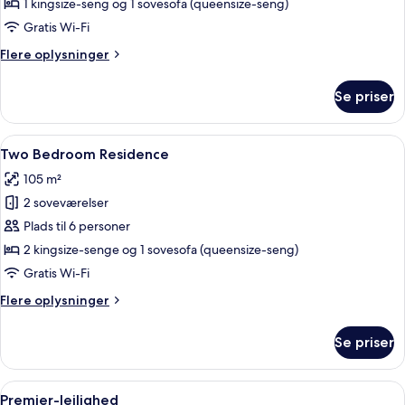
1 kingsize-seng og 1 sovesofa (queensize-seng)
Suite
Gratis Wi-Fi
with
Flere
Flere oplysninger
Direct
oplysninger
Beach
om
Se priser
Access
Ocean
Front
1BR
Indlæs
En stue med en loftventilator, et fla
19
Suite
Two Bedroom Residence
alle
with
105 m²
Direct
billeder
Beach
2 soveværelser
af
Access
Two
Plads til 6 personer
Bedroom
2 kingsize-senge og 1 sovesofa (queensize-seng)
Residence
Gratis Wi-Fi
Flere
Flere oplysninger
oplysninger
om
Se priser
Two
Bedroom
Residence
Indlæs
Et hotel med swimmingpool omgivet af
22
Premier-lejlighed