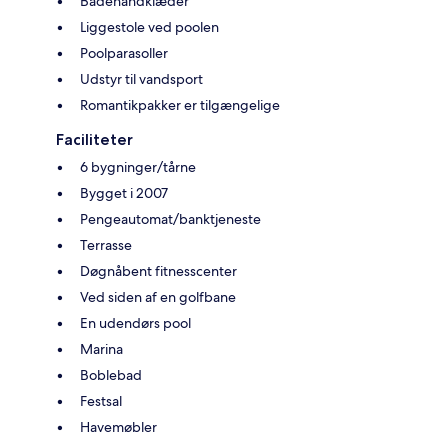
Badehåndklæder
Liggestole ved poolen
Poolparasoller
Udstyr til vandsport
Romantikpakker er tilgængelige
Faciliteter
6 bygninger/tårne
Bygget i 2007
Pengeautomat/banktjeneste
Terrasse
Døgnåbent fitnesscenter
Ved siden af en golfbane
En udendørs pool
Marina
Boblebad
Festsal
Havemøbler