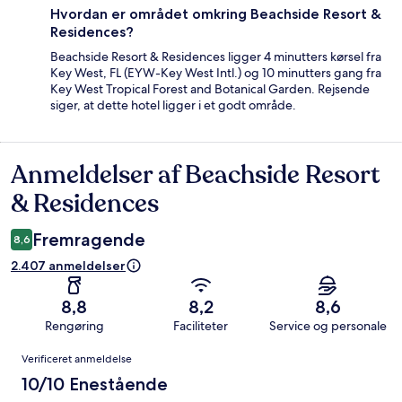
Hvordan er området omkring Beachside Resort &
Residences?
Beachside Resort & Residences ligger 4 minutters kørsel fra
Key West, FL (EYW-Key West Intl.) og 10 minutters gang fra
Key West Tropical Forest and Botanical Garden. Rejsende
siger, at dette hotel ligger i et godt område.
Anmeldelser af Beachside Resort
Anmeldelser
& Residences
Fremragende
8,6
2.407 anmeldelser
8,8
8,2
8,6
Rengøring
Faciliteter
Service og personale
Anmeldelser
Verificeret anmeldelse
10/10 Enestående