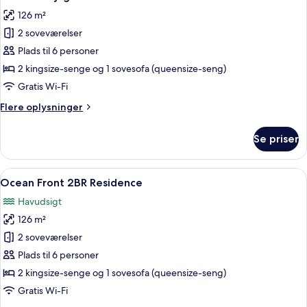
alle
126 m²
billeder
2 soveværelser
af
Premier-
Plads til 6 personer
lejlighed
2 kingsize-senge og 1 sovesofa (queensize-seng)
Gratis Wi-Fi
Flere
Flere oplysninger
oplysninger
om
Se priser
Premier-
lejlighed
Indlæs
Strandudsigt med en træbro, palmer 
22
Ocean Front 2BR Residence
alle
Havudsigt
billeder
126 m²
af
Ocean
2 soveværelser
Front
Plads til 6 personer
2BR
2 kingsize-senge og 1 sovesofa (queensize-seng)
Residence
Gratis Wi-Fi