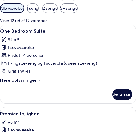
Tilgængelige
Alle værelser
1 seng
2 senge
3+ senge
filtre
for
Viser 12 ud af 12 værelser
værelser
Indlæs
En stue med en loftventilator, et fla
19
One Bedroom Suite
alle
93 m²
billeder
1 soveværelse
af
One
Plads til 4 personer
Bedroom
1 kingsize-seng og 1 sovesofa (queensize-seng)
Suite
Gratis Wi-Fi
Flere
Flere oplysninger
oplysninger
om
Se priser
One
Bedroom
Suite
Indlæs
Et poolområde med liggestole og palm
15
Premier-lejlighed
alle
93 m²
billeder
1 soveværelse
af