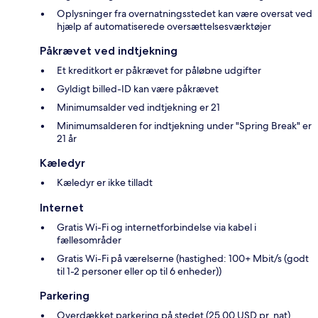
Oplysninger fra overnatningsstedet kan være oversat ved
hjælp af automatiserede oversættelsesværktøjer
Påkrævet ved indtjekning
Et kreditkort er påkrævet for påløbne udgifter
Gyldigt billed-ID kan være påkrævet
Minimumsalder ved indtjekning er 21
Minimumsalderen for indtjekning under "Spring Break" er
21 år
Kæledyr
Kæledyr er ikke tilladt
Internet
Gratis Wi-Fi og internetforbindelse via kabel i
fællesområder
Gratis Wi-Fi på værelserne (hastighed: 100+ Mbit/s (godt
til 1-2 personer eller op til 6 enheder))
Parkering
Overdækket parkering på stedet (25.00 USD pr. nat)