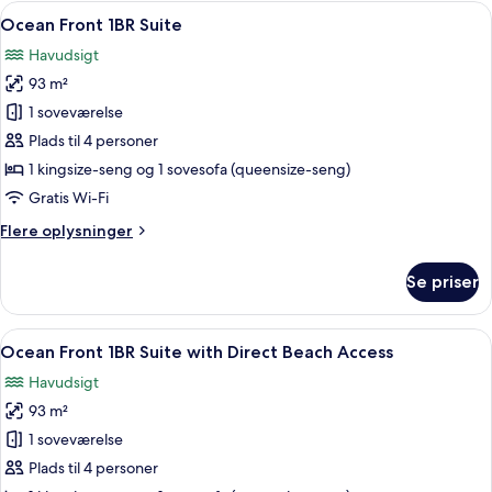
Indlæs
Strandudsigt med en træbro, palmer 
21
Ocean Front 1BR Suite
alle
Havudsigt
billeder
93 m²
af
Ocean
1 soveværelse
Front
Plads til 4 personer
1BR
1 kingsize-seng og 1 sovesofa (queensize-seng)
Suite
Gratis Wi-Fi
Flere
Flere oplysninger
oplysninger
om
Se priser
Ocean
Front
1BR
Indlæs
Et kystområde med en træbro, liggesto
22
Suite
Ocean Front 1BR Suite with Direct Beach Access
alle
Havudsigt
billeder
93 m²
af
Ocean
1 soveværelse
Front
Plads til 4 personer
1BR