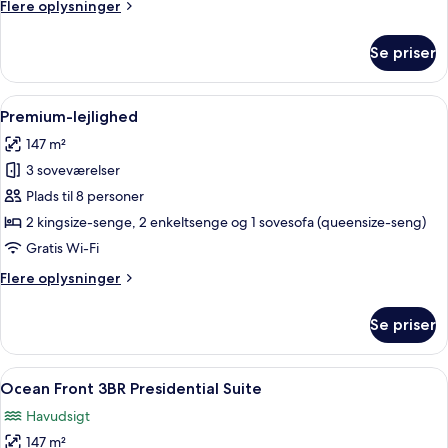
Flere
Flere oplysninger
oplysninger
om
Se priser
Ocean
Front
2BR
Indlæs
Et hotel med swimmingpool omgivet af
18
Residence
Premium-lejlighed
alle
147 m²
billeder
3 soveværelser
af
Premium-
Plads til 8 personer
lejlighed
2 kingsize-senge, 2 enkeltsenge og 1 sovesofa (queensize-seng)
Gratis Wi-Fi
Flere
Flere oplysninger
oplysninger
om
Se priser
Premium-
lejlighed
Indlæs
En balkon med udsigt over et roligt ha
23
Ocean Front 3BR Presidential Suite
alle
Havudsigt
billeder
147 m²
af