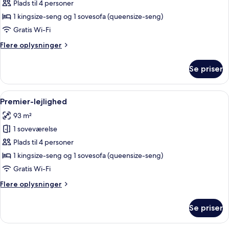
Premier-
Plads til 4 personer
lejlighed
1 kingsize-seng og 1 sovesofa (queensize-seng)
Gratis Wi-Fi
Flere
Flere oplysninger
oplysninger
om
Se priser
Premier-
lejlighed
Indlæs
Et hotel med swimmingpool omgivet af
18
Premier-lejlighed
alle
93 m²
billeder
1 soveværelse
af
Premier-
Plads til 4 personer
lejlighed
1 kingsize-seng og 1 sovesofa (queensize-seng)
Gratis Wi-Fi
Flere
Flere oplysninger
oplysninger
om
Se priser
Premier-
lejlighed