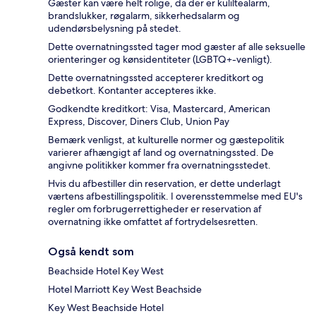
Gæster kan være helt rolige, da der er kuliltealarm,
brandslukker, røgalarm, sikkerhedsalarm og
udendørsbelysning på stedet.
Dette overnatningssted tager mod gæster af alle seksuelle
orienteringer og kønsidentiteter (LGBTQ+-venligt).
Dette overnatningssted accepterer kreditkort og
debetkort. Kontanter accepteres ikke.
Godkendte kreditkort: Visa, Mastercard, American
Express, Discover, Diners Club, Union Pay
Bemærk venligst, at kulturelle normer og gæstepolitik
varierer afhængigt af land og overnatningssted. De
angivne politikker kommer fra overnatningsstedet.
Hvis du afbestiller din reservation, er dette underlagt
værtens afbestillingspolitik. I overensstemmelse med EU's
regler om forbrugerrettigheder er reservation af
overnatning ikke omfattet af fortrydelsesretten.
Også kendt som
Beachside Hotel Key West
Hotel Marriott Key West Beachside
Key West Beachside Hotel