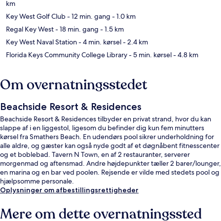
km
Key West Golf Club
- 12 min. gang
- 1.0 km
Regal Key West
- 18 min. gang
- 1.5 km
Key West Naval Station
- 4 min. kørsel
- 2.4 km
Florida Keys Community College Library
- 5 min. kørsel
- 4.8 km
Om overnatningsstedet
Beachside Resort & Residences
Beachside Resort & Residences tilbyder en privat strand, hvor du kan
slappe af i en liggestol, ligesom du befinder dig kun fem minutters
kørsel fra Smathers Beach. En udendørs pool sikrer underholdning for
alle aldre, og gæster kan også nyde godt af et døgnåbent fitnesscenter
og et boblebad. Tavern N Town, en af 2 restauranter, serverer
morgenmad og aftensmad. Andre højdepunkter tæller 2 barer/lounger,
en marina og en bar ved poolen. Rejsende er vilde med stedets pool og
hjælpsomme personale.
Oplysninger om afbestillingsrettigheder
Mere om dette overnatningssted