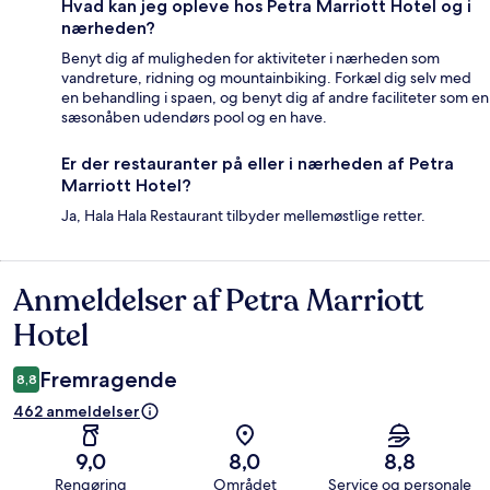
Hvad kan jeg opleve hos Petra Marriott Hotel og i
nærheden?
Benyt dig af muligheden for aktiviteter i nærheden som
vandreture, ridning og mountainbiking. Forkæl dig selv med
en behandling i spaen, og benyt dig af andre faciliteter som en
sæsonåben udendørs pool og en have.
Er der restauranter på eller i nærheden af Petra
Marriott Hotel?
Ja, Hala Hala Restaurant tilbyder mellemøstlige retter.
Anmeldelser af Petra Marriott
Anmeldelser
Hotel
Fremragende
8,8
462 anmeldelser
9,0
8,0
8,8
Rengøring
Området
Service og personale