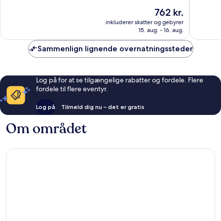
10,
10,
Prisen
762 kr.
Enestående,
Alletider
er
inkluderer skatter og gebyrer
153
91
762 kr.
15. aug. - 16. aug.
anmeldelser
anmelde
Sammenlign lignende overnatningssteder
Log på for at se tilgængelige rabatter og fordele. Flere
fordele til flere eventyr.
Log på
Tilmeld dig nu – det er gratis
Om området