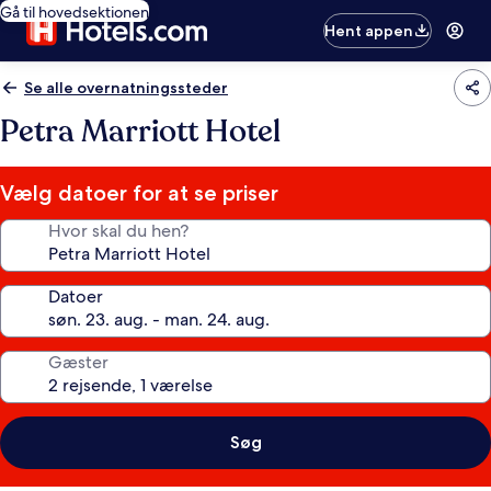
Gå til hovedsektionen
Hent appen
Se alle overnatningssteder
Petra Marriott Hotel
Vælg datoer for at se priser
Hvor skal du hen?
Datoer
Gæster
Søg