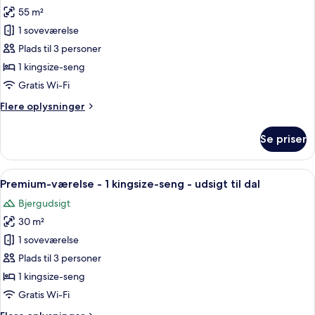
55 m²
af
Suite
1 soveværelse
-
Plads til 3 personer
1
1 kingsize-seng
soveværelse
Gratis Wi-Fi
-
Flere
Flere oplysninger
ryger
oplysninger
-
om
Se priser
udsigt
Suite
-
til
1
Indlæs
Et hotelværelse med en stor seng, et s
dal
6
soveværelse
Premium-værelse - 1 kingsize-seng - udsigt til dal
alle
-
Bjergudsigt
ryger
billeder
-
30 m²
af
udsigt
Premium-
1 soveværelse
til
værelse
dal
Plads til 3 personer
-
1 kingsize-seng
1
Gratis Wi-Fi
kingsize-
Flere