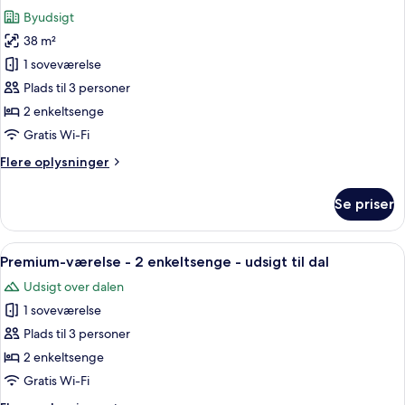
alle
dobbeltsenge
Byudsigt
billeder
38 m²
af
Deluxe-
1 soveværelse
værelse
Plads til 3 personer
-
2 enkeltsenge
2
Gratis Wi-Fi
enkeltsenge
Flere
Flere oplysninger
oplysninger
om
Se priser
Deluxe-
værelse
-
Indlæs
Et hotelværelse med to senge, et skriv
5
2
Premium-værelse - 2 enkeltsenge - udsigt til dal
alle
enkeltsenge
Udsigt over dalen
billeder
1 soveværelse
af
Premium-
Plads til 3 personer
værelse
2 enkeltsenge
-
Gratis Wi-Fi
2