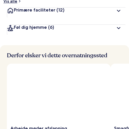
Vis alle
Primære faciliteter
(12)
Føl dig hjemme
(6)
Derfor elsker vi dette overnatningssted
Arbejde møder afslapning
Smagfu