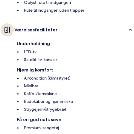
Oplyst rute til indgangen
Rute til indgangen uden trapper
Værelsesfaciliteter
Underholdning
LCD-tv
Satellit-tv-kanaler
Hjemlig komfort
Aircondition (klimastyret)
Minibar
Kaffe-/temaskine
Badekåber og hjemmesko
Strygejern/strygebræt
Få en god nats søvn
Premium-sengetøj