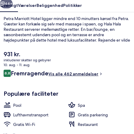
44+
Oversigt
Værelser
Beliggenhed
Politikker
Petra Marriott Hotel ligger mindre end 10 minutters kørsel fra Petra.
Gæster kan forkæle sig selv med massage i spaen, og Hala Hala
Restaurant serverer mellemøstlige retter. En bar/lounge, en
sæsonbestemt udendørs pool og en terrasse er andre
højdepunkter på dette hotel med luksusfaciliteter. Rejsende er vilde
med stedets hjælpsomme personale.
Den
931 kr.
nuværende
inkluderer skatter og gebyrer
pris
10. aug. - 11. aug.
Cocktailbar
er
Anmeldelser
Fremragende
8,8
Vis alle 462 anmeldelser
931 kr.
8,8 ud af 10.
Populære faciliteter
Pool
Spa
Lufthavnstransport
Gratis parkering
Gratis Wi-Fi
Restaurant