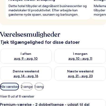
Dette hotel tilbyder et døgnåbent businesscenter og
Mellemø
mødelokaler til produktivitet. Efter arbejde kan
tilbyder
gæsterne nyde spaen, saunaen og barloungen.
morgenm
Værelsesmuligheder
Tjek tilgængelighed for disse datoer
Tjek tilgængelighed for i aften aug. 9 - aug. 10
Tjek tilgængelighed for i morg
I aften
I morgen
aug. 9 - aug. 10
aug. 10 - aug. 11
Tjek tilgængelighed for denne weekend aug. 14 - aug. 16
Tjek tilgængelighed for næste
Denne weekend
Næste weekend
aug. 14 - aug. 16
aug. 21 - aug. 23
Tilgængelige
Alle værelser
2 senge
1 seng
filtre
for
Viser 8 ud af 8 værelser
værelser
Indlæs
Et hotelværelse med to senge, et skri
6
Premium-værelse - 2 dobbeltsenge - udsigt til dal