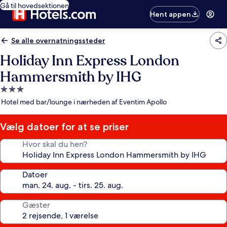
Gå til hovedsektionen
Hent appen
Se alle overnatningssteder
Holiday Inn Express London
Hammersmith by IHG
3.0-
stjernet
Hotel med bar/lounge i nærheden af Eventim Apollo
overnatningssted
Vælg datoer for at se priser
Hvor skal du hen?
Datoer
Gæster