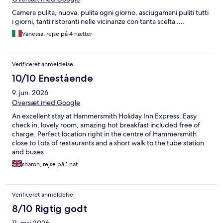
Camera pulita, nuova, pulita ogni giorno, asciugamani puliti tutti
i giorni, tanti ristoranti nelle vicinanze con tanta scelta ….
Vanessa, rejse på 4 nætter
Verificeret anmeldelse
10/10 Enestående
9. jun. 2026
Oversæt med Google
An excellent stay at Hammersmith Holiday Inn Express. Easy
check in, lovely room, amazing hot breakfast included free of
charge. Perfect location right in the centre of Hammersmith
close to Lots of restaurants and a short walk to the tube station
and buses.
sharon, rejse på 1 nat
Verificeret anmeldelse
8/10 Rigtig godt