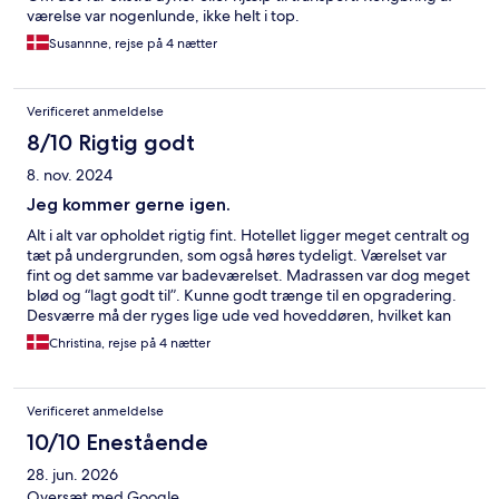
værelse var nogenlunde, ikke helt i top.
Susannne, rejse på 4 nætter
Verificeret anmeldelse
8/10 Rigtig godt
8. nov. 2024
Jeg kommer gerne igen.
Alt i alt var opholdet rigtig fint. Hotellet ligger meget centralt og
tæt på undergrunden, som også høres tydeligt. Værelset var
fint og det samme var badeværelset. Madrassen var dog meget
blød og “lagt godt til”. Kunne godt trænge til en opgradering.
Desværre må der ryges lige ude ved hoveddøren, hvilket kan
lugtes og man går lige ud i gennem det når man skal ind eller ud
Christina, rejse på 4 nætter
af hotellet. Når det så er sagt, kom jeg gerne igen.
Verificeret anmeldelse
10/10 Enestående
28. jun. 2026
Oversæt med Google