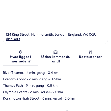
124 King Street, Hammersmith, London, England, W6 0QU
Åbn kort
Kort
Hvad ligger i
Sådan kommer du
Restauranter
nærheden?
rundt
River Thames
- 4 min. gang
- 0.4 km
Eventim Apollo
- 6 min. gang
- 0.6 km
Thames Path
- 9 min. gang
- 0.8 km
Olympia Events
- 6 min. kørsel
- 2.0 km
Kensington High Street
- 6 min. kørsel
- 2.0 km