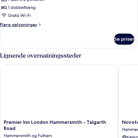
-
1
1 dobbeltseng
dobbeltseng
Gratis Wi-Fi
-
Flere
Flere oplysninger
handicapvenligt
oplysninger
(with
om
Se priser
Værelse
Free
-
Hot
1
Lignende overnatningssteder
Breakfast)
dobbeltseng
-
Premier Inn London Hammersmith - Talgarth Road
Novotel
handicapvenligt
(with
Free
Hot
Breakfast)
Premier
Novotel
Premier Inn London Hammersmith - Talgarth
Novot
Inn
London
Road
Hammers
London
West
Hammersmith og Fulham
Kæledy
Hammersmith
Hammer