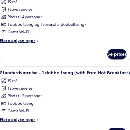
19 m²
af
1 soveværelse
Standardværelse
Plads til 4 personer
-
1
1 dobbeltseng og 1 sovesofa (dobbeltseng)
dobbeltseng
Gratis Wi-Fi
med
Flere
Flere oplysninger
sovesofa
oplysninger
(with
om
Se priser
Standardværelse
Free
-
Hot
1
Indlæs
Et moderne hotelværelse med en stor s
Breakfast)
7
dobbeltseng
Standardværelse - 1 dobbeltseng (with Free Hot Breakfast)
alle
med
19 m²
sovesofa
billeder
(with
1 soveværelse
af
Free
Standardværelse
Plads til 2 personer
Hot
-
Breakfast)
1 dobbeltseng
1
Gratis Wi-Fi
dobbeltseng
Flere
Flere oplysninger
(with
oplysninger
Free
om