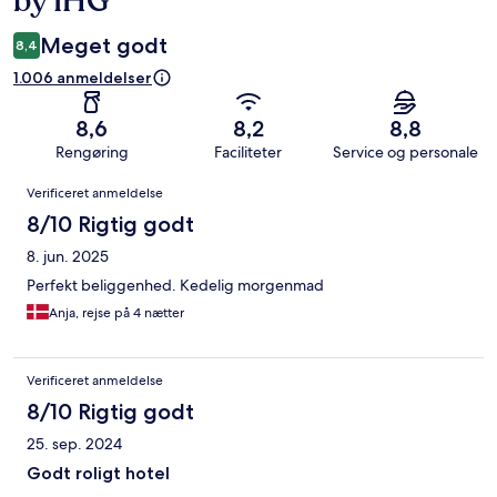
by IHG
Meget godt
8,4
1.006 anmeldelser
8,6
8,2
8,8
Rengøring
Faciliteter
Service og personale
Anmeldelser
Verificeret anmeldelse
8/10 Rigtig godt
8. jun. 2025
Perfekt beliggenhed. Kedelig morgenmad
Anja, rejse på 4 nætter
Verificeret anmeldelse
8/10 Rigtig godt
25. sep. 2024
Godt roligt hotel