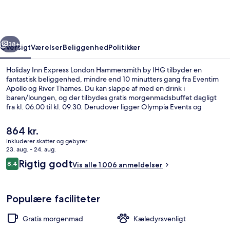
London
Hammersmith
by
rige
Næste
IHG
38+
Oversigt
Værelser
Beliggenhed
Politikker
Holiday Inn Express London Hammersmith by IHG tilbyder en
fantastisk beliggenhed, mindre end 10 minutters gang fra Eventim
Apollo og River Thames. Du kan slappe af med en drink i
baren/loungen, og der tilbydes gratis morgenmadsbuffet dagligt
fra kl. 06.00 til kl. 09.30. Derudover ligger Olympia Events og
Kensington High Street blot fem minutters kørsel væk. Rejsende er
glade for den korte gåtur til offentlig transport: Ravenscourt Park
Den
864 kr.
Metrostation ligger 6 minutter derfra og Hammersmith
nuværende
inkluderer skatter og gebyrer
Metrostation 6 minutter væk.
pris
23. aug. - 24. aug.
Udendørsområde
er
Anmeldelser
Rigtig godt
8,4
Vis alle 1.006 anmeldelser
864 kr.
8,4 ud af 10.
Populære faciliteter
Gratis morgenmad
Kæledyrsvenligt