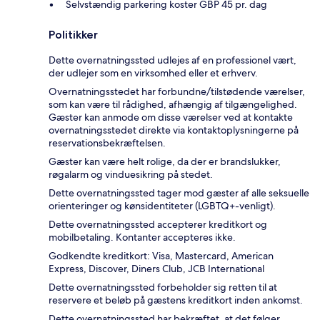
Selvstændig parkering koster GBP 45 pr. dag
Politikker
Dette overnatningssted udlejes af en professionel vært,
der udlejer som en virksomhed eller et erhverv.
Overnatningsstedet har forbundne/tilstødende værelser,
som kan være til rådighed, afhængig af tilgængelighed.
Gæster kan anmode om disse værelser ved at kontakte
overnatningsstedet direkte via kontaktoplysningerne på
reservationsbekræftelsen.
Gæster kan være helt rolige, da der er brandslukker,
røgalarm og vinduesikring på stedet.
Dette overnatningssted tager mod gæster af alle seksuelle
orienteringer og kønsidentiteter (LGBTQ+-venligt).
Dette overnatningssted accepterer kreditkort og
mobilbetaling. Kontanter accepteres ikke.
Godkendte kreditkort: Visa, Mastercard, American
Express, Discover, Diners Club, JCB International
Dette overnatningssted forbeholder sig retten til at
reservere et beløb på gæstens kreditkort inden ankomst.
Dette overnatningssted har bekræftet, at det følger