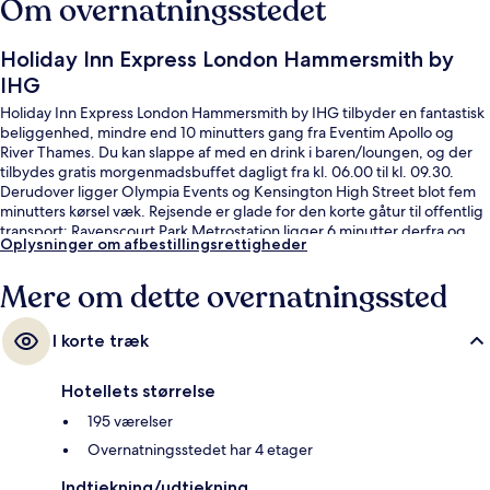
Om overnatningsstedet
Holiday Inn Express London Hammersmith by
IHG
Holiday Inn Express London Hammersmith by IHG tilbyder en fantastisk
beliggenhed, mindre end 10 minutters gang fra Eventim Apollo og
River Thames. Du kan slappe af med en drink i baren/loungen, og der
tilbydes gratis morgenmadsbuffet dagligt fra kl. 06.00 til kl. 09.30.
Derudover ligger Olympia Events og Kensington High Street blot fem
minutters kørsel væk. Rejsende er glade for den korte gåtur til offentlig
transport: Ravenscourt Park Metrostation ligger 6 minutter derfra og
Oplysninger om afbestillingsrettigheder
Hammersmith Metrostation 6 minutter væk.
Mere om dette overnatningssted
I korte træk
Hotellets størrelse
195 værelser
Overnatningsstedet har 4 etager
Indtjekning/udtjekning