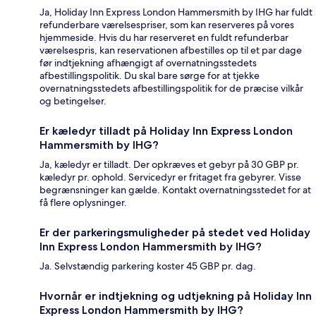
Ja, Holiday Inn Express London Hammersmith by IHG har fuldt
refunderbare værelsespriser, som kan reserveres på vores
hjemmeside. Hvis du har reserveret en fuldt refunderbar
værelsespris, kan reservationen afbestilles op til et par dage
før indtjekning afhængigt af overnatningsstedets
afbestillingspolitik. Du skal bare sørge for at tjekke
overnatningsstedets afbestillingspolitik for de præcise vilkår
og betingelser.
Er kæledyr tilladt på Holiday Inn Express London
Hammersmith by IHG?
Ja, kæledyr er tilladt. Der opkræves et gebyr på 30 GBP pr.
kæledyr pr. ophold. Servicedyr er fritaget fra gebyrer. Visse
begrænsninger kan gælde. Kontakt overnatningsstedet for at
få flere oplysninger.
Er der parkeringsmuligheder på stedet ved Holiday
Inn Express London Hammersmith by IHG?
Ja. Selvstændig parkering koster 45 GBP pr. dag.
Hvornår er indtjekning og udtjekning på Holiday Inn
Express London Hammersmith by IHG?