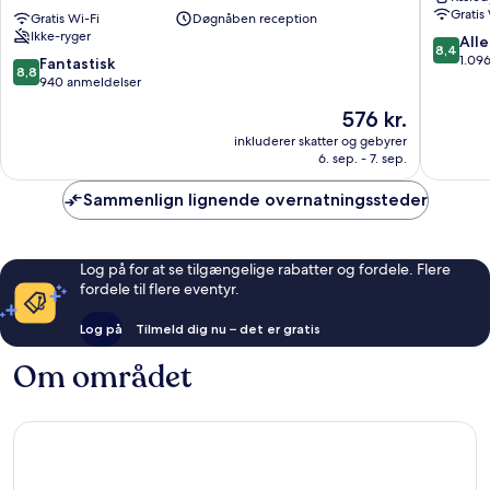
Gratis
-
Gratis Wi-Fi
Døgnåben reception
og
Ikke-ryger
Talgarth
Fulham
8.4
Alle
8,4
Road
ud
1.09
8.8
Fantastisk
8,8
Hammersmith
af
ud
940 anmeldelser
og
10,
af
Prisen
576 kr.
Fulham
Alletider
10,
er
1.096
Fantastisk,
inkluderer skatter og gebyrer
576 kr.
anmelde
6. sep. - 7. sep.
940
anmeldelser
Sammenlign lignende overnatningssteder
Log på for at se tilgængelige rabatter og fordele. Flere
fordele til flere eventyr.
Log på
Tilmeld dig nu – det er gratis
Om området