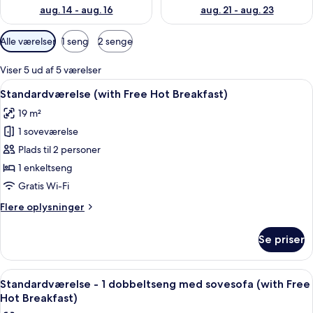
aug. 14 - aug. 16
aug. 21 - aug. 23
Tilgængelige
Alle værelser
1 seng
2 senge
filtre
for
Viser 5 ud af 5 værelser
værelser
Indlæs
En seng med hvide sengetøj og et træ
6
Standardværelse (with Free Hot Breakfast)
alle
19 m²
billeder
1 soveværelse
af
Standardværelse
Plads til 2 personer
(with
1 enkeltseng
Free
Gratis Wi-Fi
Hot
Flere
Flere oplysninger
Breakfast)
oplysninger
om
Se priser
Standardværelse
(with
Free
Indlæs
Et moderne hotelværelse med en stor
4
Hot
Standardværelse - 1 dobbeltseng med sovesofa (with Free
alle
Breakfast)
Hot Breakfast)
billeder