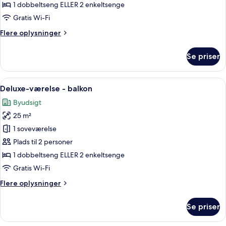
1 dobbeltseng ELLER 2 enkeltsenge
Gratis Wi-Fi
Flere
Flere oplysninger
oplysninger
om
Se priser
Superior-
værelse
Indlæs
Et hotelværelse med en seng, et rundt 
10
Deluxe-værelse - balkon
alle
Byudsigt
billeder
25 m²
af
Deluxe-
1 soveværelse
værelse
Plads til 2 personer
-
1 dobbeltseng ELLER 2 enkeltsenge
balkon
Gratis Wi-Fi
Flere
Flere oplysninger
oplysninger
om
Se priser
Deluxe-
værelse