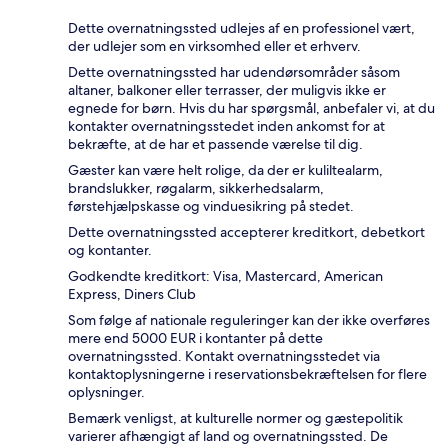
Dette overnatningssted udlejes af en professionel vært,
der udlejer som en virksomhed eller et erhverv.
Dette overnatningssted har udendørsområder såsom
altaner, balkoner eller terrasser, der muligvis ikke er
egnede for børn. Hvis du har spørgsmål, anbefaler vi, at du
kontakter overnatningsstedet inden ankomst for at
bekræfte, at de har et passende værelse til dig.
Gæster kan være helt rolige, da der er kuliltealarm,
brandslukker, røgalarm, sikkerhedsalarm,
førstehjælpskasse og vinduesikring på stedet.
Dette overnatningssted accepterer kreditkort, debetkort
og kontanter.
Godkendte kreditkort: Visa, Mastercard, American
Express, Diners Club
Som følge af nationale reguleringer kan der ikke overføres
mere end 5000 EUR i kontanter på dette
overnatningssted. Kontakt overnatningsstedet via
kontaktoplysningerne i reservationsbekræftelsen for flere
oplysninger.
Bemærk venligst, at kulturelle normer og gæstepolitik
varierer afhængigt af land og overnatningssted. De