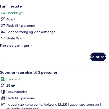
-
Indlæs
En rummelig opholdsstue med højt til lo
10
balkon
Familiesuite
alle
Flodudsigt
billeder
40 m²
af
Familiesuite
Plads til 4 personer
1 dobbeltseng og 2 enkeltsenge
Gratis Wi-Fi
Flere
Flere oplysninger
oplysninger
om
Se priser
Familiesuite
Indlæs
Et hotelværelse med en seng, et natbo
4
Superior-værelse til 3 personer
alle
Byudsigt
billeder
28 m²
af
Superior-
1 soveværelse
værelse
Plads til 3 personer
til
1 queensize-seng og 1 enkeltseng ELLER 1 queensize-seng og 1
3
sovesofa (enkeltseng)