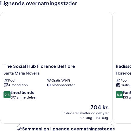
Lignende overnatningssteder
The Social Hub Florence Belfiore
Radisson
The
Radisso
The Social Hub Florence Belfiore
Radiss
Social
Blu
Santa Maria Novella
Florenc
Hub
Hotel,
Pool
Gratis Wi-Fi
Pool
Florence
Florenc
Aircondition
Motionscenter
Gratis
Belfiore
Florenc
Santa
9.4
8.8
Enestående
Fant
9,4
8,8
Maria
ud
ud
677 anmeldelser
133 
Novella
af
af
Prisen
704 kr.
10,
10,
er
Enestående,
Fantasti
inkluderer skatter og gebyrer
704 kr.
23. aug. - 24. aug.
677
133
anmeldelser
anmelde
Sammenlign lignende overnatningssteder