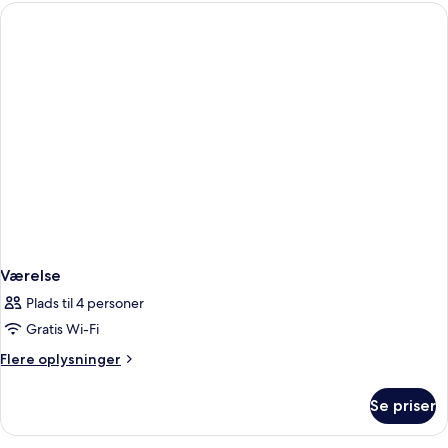
Værelse
Plads til 4 personer
Gratis Wi-Fi
Flere
Flere oplysninger
oplysninger
om
Se priser
Værelse