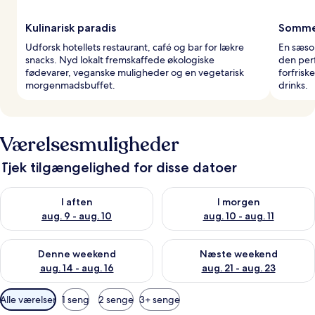
Kulinarisk paradis
Sommer
Udforsk hotellets restaurant, café og bar for lækre
En sæson
snacks. Nyd lokalt fremskaffede økologiske
den per
fødevarer, veganske muligheder og en vegetarisk
forfrisk
morgenmadsbuffet.
drinks.
Værelsesmuligheder
Tjek tilgængelighed for disse datoer
Tjek tilgængelighed for i aften aug. 9 - aug. 10
Tjek tilgængelighed for i morg
I aften
I morgen
aug. 9 - aug. 10
aug. 10 - aug. 11
Tjek tilgængelighed for denne weekend aug. 14 - aug. 16
Tjek tilgængelighed for næste
Denne weekend
Næste weekend
aug. 14 - aug. 16
aug. 21 - aug. 23
Tilgængelige
Alle værelser
1 seng
2 senge
3+ senge
filtre