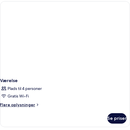
Room
Værelse
Plads til 4 personer
Gratis Wi-Fi
Flere
Flere oplysninger
oplysninger
om
Se priser
Værelse