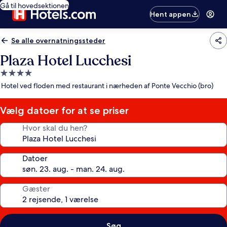
Gå til hovedsektionen
Hent appen
Se alle overnatningssteder
Plaza Hotel Lucchesi
4.0-
stjernet
Hotel ved floden med restaurant i nærheden af Ponte Vecchio (bro)
overnatningssted
Vælg datoer for at se priser
Hvor skal du hen?
Datoer
Gæster
Søg