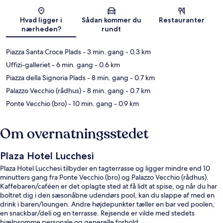
Kort
Hvad ligger i
Sådan kommer du
Restauranter
nærheden?
rundt
Piazza Santa Croce Plads
- 3 min. gang
- 0.3 km
Uffizi-galleriet
- 6 min. gang
- 0.6 km
Piazza della Signoria Plads
- 8 min. gang
- 0.7 km
Palazzo Vecchio (rådhus)
- 8 min. gang
- 0.7 km
Ponte Vecchio (bro)
- 10 min. gang
- 0.9 km
Om overnatningsstedet
Plaza Hotel Lucchesi
Plaza Hotel Lucchesi tilbyder en tagterrasse og ligger mindre end 10
minutters gang fra Ponte Vecchio (bro) og Palazzo Vecchio (rådhus).
Kaffebaren/caféen er det oplagte sted at få lidt at spise, og når du har
boltret dig i den sæsonåbne udendørs pool, kan du slappe af med en
drink i baren/loungen. Andre højdepunkter tæller en bar ved poolen,
en snackbar/deli og en terrasse. Rejsende er vilde med stedets
hjælpsomme personale og generelle forhold.