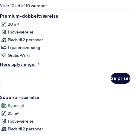
for
Viser 10 ud af 10 værelser
værelser
Indlæs
Et hotelværelse med en stor seng, et n
5
Premium-dobbeltværelse
alle
20 m²
billeder
1 soveværelse
af
Premium-
Plads til 2 personer
dobbeltværelse
1 queensize-seng
Gratis Wi-Fi
Flere
Flere oplysninger
oplysninger
om
Se priser
Premium-
dobbeltværelse
Indlæs
Et hotelværelse med en seng, et natbo
6
Superior-værelse
alle
Byudsigt
billeder
25 m²
af
Superior-
1 soveværelse
værelse
Plads til 2 personer