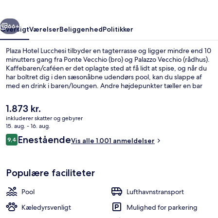
rige
Næste
66+
Oversigt
Værelser
Beliggenhed
Politikker
Plaza Hotel Lucchesi tilbyder en tagterrasse og ligger mindre end 10
minutters gang fra Ponte Vecchio (bro) og Palazzo Vecchio (rådhus).
Kaffebaren/caféen er det oplagte sted at få lidt at spise, og når du
har boltret dig i den sæsonåbne udendørs pool, kan du slappe af
med en drink i baren/loungen. Andre højdepunkter tæller en bar
ved poolen, en snackbar/deli og en terrasse. Rejsende er vilde med
stedets hjælpsomme personale og generelle forhold.
Den
1.873 kr.
nuværende
inkluderer skatter og gebyrer
pris
15. aug. - 16. aug.
Sæsonbestemt udendørs pool
er
Anmeldelser
Enestående
9,4
Vis alle 1.001 anmeldelser
1.873 kr.
9,4 ud af 10.
Populære faciliteter
Pool
Lufthavnstransport
Kæledyrsvenligt
Mulighed for parkering