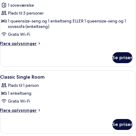
1 soveværelse
af
Classic-
Plads til 3 personer
værelse
1 queensize-seng og 1 enkeltseng ELLER 1 queensize-seng og 1
sovesofa (enkeltseng)
til
3
Gratis Wi-Fi
personer
Flere
Flere oplysninger
oplysninger
om
Se priser
Classic-
værelse
til
Indlæs
Et hotelværelse med seng, sengebord m
4
3
Classic Single Room
alle
personer
Plads til 1 person
billeder
1 enkeltseng
af
Classic
Gratis Wi-Fi
Single
Flere
Flere oplysninger
Room
oplysninger
om
Se priser
Classic
Single