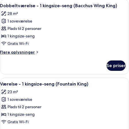
Indlæs
Et hotelværelse med en stor seng, en l
5
Dobbeltværelse - 1 kingsize-seng (Bacchus Wing King)
alle
28 m²
billeder
1 soveværelse
af
Dobbeltværelse
Plads til 2 personer
-
1 kingsize-seng
1
Gratis Wi-Fi
kingsize-
Flere
Flere oplysninger
seng
oplysninger
(Bacchus
om
Se priser
Dobbeltværelse
Wing
-
King)
1
Indlæs
Et hotelværelse med en stor seng, to
5
kingsize-
Værelse - 1 kingsize-seng (Fountain King)
alle
seng
23 m²
(Bacchus
billeder
Wing
1 soveværelse
af
King)
Værelse
Plads til 2 personer
-
1 kingsize-seng
1
Gratis Wi-Fi
kingsize-