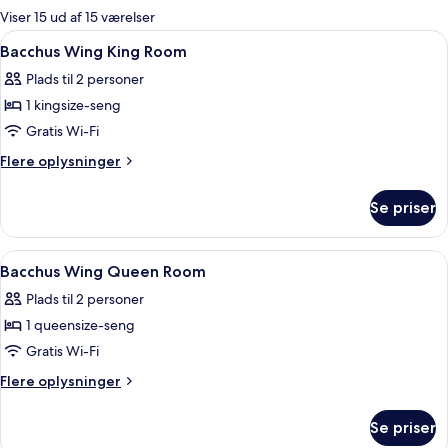
for
Viser 15 ud af 15 værelser
værelser
Indlæs
Et hotelværelse med en stor seng, sen
5
Bacchus Wing King Room
alle
Plads til 2 personer
billeder
1 kingsize-seng
af
Bacchus
Gratis Wi-Fi
Wing
Flere
Flere oplysninger
King
oplysninger
om
Room
Se priser
Bacchus
Wing
King
Indlæs
Et hotelværelse med seng, skrivebord, 
6
Room
Bacchus Wing Queen Room
alle
Plads til 2 personer
billeder
1 queensize-seng
af
Bacchus
Gratis Wi-Fi
Wing
Flere
Flere oplysninger
Queen
oplysninger
om
Room
Se priser
Bacchus