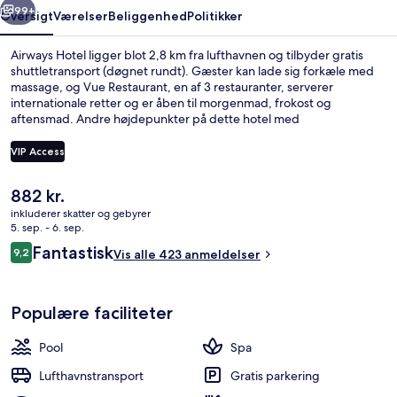
99+
Oversigt
Værelser
Beliggenhed
Politikker
Airways Hotel ligger blot 2,8 km fra lufthavnen og tilbyder gratis
shuttletransport (døgnet rundt). Gæster kan lade sig forkæle med
massage, og Vue Restaurant, en af 3 restauranter, serverer
internationale retter og er åben til morgenmad, frokost og
aftensmad. Andre højdepunkter på dette hotel med
luksusfaciliteter omfatter 2 barer/lounger, en indendørs pool og en
udendørs pool. Rejsende er vilde med stedets hjælpsomme
VIP Access
personale.
Den
882 kr.
3 restauranter, der serverer morgenm
nuværende
inkluderer skatter og gebyrer
pris
5. sep. - 6. sep.
er
Anmeldelser
Fantastisk
9,2
Vis alle 423 anmeldelser
882 kr.
9,2 ud af 10.
Populære faciliteter
Pool
Spa
Lufthavnstransport
Gratis parkering