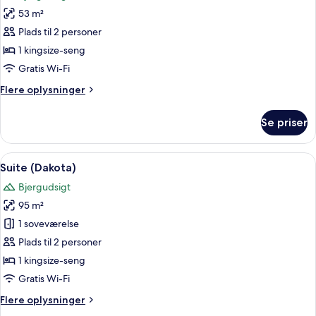
billeder
53 m²
af
Junior-
Plads til 2 personer
suite
1 kingsize-seng
(Dakota)
Gratis Wi-Fi
Flere
Flere oplysninger
oplysninger
om
Se priser
Junior-
suite
(Dakota)
Indlæs
En rummelig opholdsstue med højt til 
6
Suite (Dakota)
alle
Bjergudsigt
billeder
95 m²
af
Suite
1 soveværelse
(Dakota)
Plads til 2 personer
1 kingsize-seng
Gratis Wi-Fi
Flere
Flere oplysninger
oplysninger