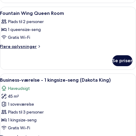
Wing
Queen
Indlæs
Et hotelværelse med en stor seng, et s
6
Room
Fountain Wing Queen Room
alle
Plads til 2 personer
billeder
1 queensize-seng
af
Fountain
Gratis Wi-Fi
Wing
Flere
Flere oplysninger
Queen
oplysninger
om
Room
Se priser
Fountain
Wing
Queen
Indlæs
Et hotelværelse med seng, sofa, skrive
5
Room
Business-værelse - 1 kingsize-seng (Dakota King)
alle
Haveudsigt
billeder
45 m²
af
Business-
1 soveværelse
værelse
Plads til 3 personer
-
1 kingsize-seng
1
Gratis Wi-Fi
kingsize-