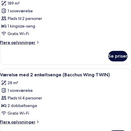
(Bacchus
189 m²
af
Wing
Presidential-
1 soveværelse
Queen)
suite
Plads til 2 personer
1 kingsize-seng
Gratis Wi-Fi
Flere
Flere oplysninger
oplysninger
om
Se priser
Presidential-
suite
Indlæs
Et hotelværelse med to senge, et na
4
Værelse med 2 enkeltsenge (Bacchus Wing TWIN)
alle
28 m²
billeder
1 soveværelse
af
Værelse
Plads til 4 personer
med
2 dobbeltsenge
2
Gratis Wi-Fi
enkeltsenge
Flere
Flere oplysninger
(Bacchus
oplysninger