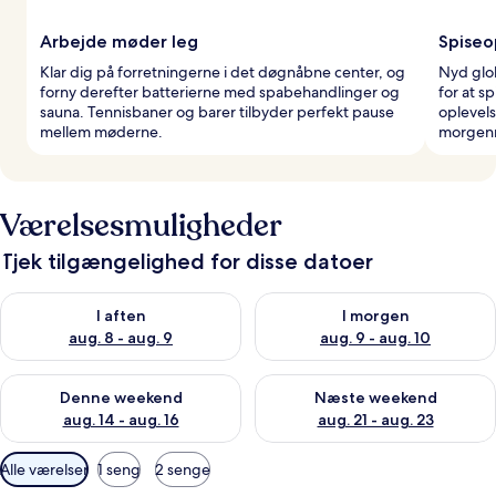
Arbejde møder leg
Spiseo
Klar dig på forretningerne i det døgnåbne center, og
Nyd glob
forny derefter batterierne med spabehandlinger og
for at s
sauna. Tennisbaner og barer tilbyder perfekt pause
oplevel
mellem møderne.
morgen
Værelsesmuligheder
Tjek tilgængelighed for disse datoer
Tjek tilgængelighed for i aften aug. 8 - aug. 9
Tjek tilgængelighed for i morg
I aften
I morgen
aug. 8 - aug. 9
aug. 9 - aug. 10
Tjek tilgængelighed for denne weekend aug. 14 - aug. 16
Tjek tilgængelighed for næste
Denne weekend
Næste weekend
aug. 14 - aug. 16
aug. 21 - aug. 23
Tilgængelige
Alle værelser
1 seng
2 senge
filtre