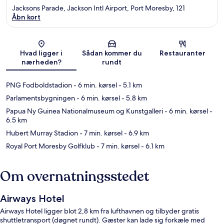
Jacksons Parade, Jackson Intl Airport, Port Moresby, 121
Åbn kort
Kort
Hvad ligger i
Sådan kommer du
Restauranter
nærheden?
rundt
PNG Fodboldstadion
- 6 min. kørsel
- 5.1 km
Parlamentsbygningen
- 6 min. kørsel
- 5.8 km
Papua Ny Guinea Nationalmuseum og Kunstgalleri
- 6 min. kørsel
-
6.5 km
Hubert Murray Stadion
- 7 min. kørsel
- 6.9 km
Royal Port Moresby Golfklub
- 7 min. kørsel
- 6.1 km
Om overnatningsstedet
Airways Hotel
Airways Hotel ligger blot 2,8 km fra lufthavnen og tilbyder gratis
shuttletransport (døgnet rundt). Gæster kan lade sig forkæle med