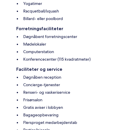
Yogatimer
Racquetball/squash
Billard- eller poolbord
Forretningsfaciliteter
Døgnåbent forretningscenter
Mødelokaler
Computerstation
Konferencecenter (115 kvadratmeter)
Faciliteter og service
Døgnåben reception
Concierge-tjenester
Renseri- og vaskeriservice
Frisørsalon
Gratis aviser i lobbyen
Bagageopbevaring
Flersproget medarbejderstab
Portier/piccolo