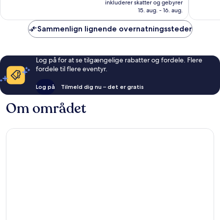
Alletiders,
Alletider
inkluderer skatter og gebyrer
862 kr.
15. aug. - 16. aug.
159
308
anmeldelser
anmelde
Sammenlign lignende overnatningssteder
Log på for at se tilgængelige rabatter og fordele. Flere
fordele til flere eventyr.
Log på
Tilmeld dig nu – det er gratis
Om området