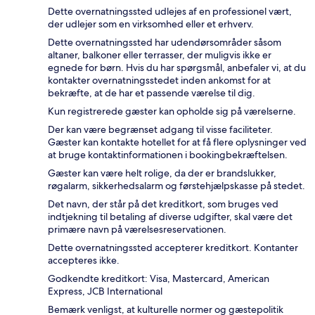
Dette overnatningssted udlejes af en professionel vært,
der udlejer som en virksomhed eller et erhverv.
Dette overnatningssted har udendørsområder såsom
altaner, balkoner eller terrasser, der muligvis ikke er
egnede for børn. Hvis du har spørgsmål, anbefaler vi, at du
kontakter overnatningsstedet inden ankomst for at
bekræfte, at de har et passende værelse til dig.
Kun registrerede gæster kan opholde sig på værelserne.
Der kan være begrænset adgang til visse faciliteter.
Gæster kan kontakte hotellet for at få flere oplysninger ved
at bruge kontaktinformationen i bookingbekræftelsen.
Gæster kan være helt rolige, da der er brandslukker,
røgalarm, sikkerhedsalarm og førstehjælpskasse på stedet.
Det navn, der står på det kreditkort, som bruges ved
indtjekning til betaling af diverse udgifter, skal være det
primære navn på værelsesreservationen.
Dette overnatningssted accepterer kreditkort. Kontanter
accepteres ikke.
Godkendte kreditkort: Visa, Mastercard, American
Express, JCB International
Bemærk venligst, at kulturelle normer og gæstepolitik