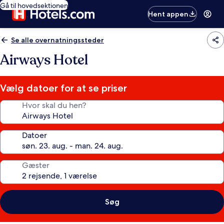
Gå til hovedsektionen
Hent appen
Se alle overnatningssteder
Airways Hotel
Vælg datoer for at se priser
Hvor skal du hen?
Datoer
Gæster
Søg