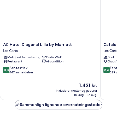
AC
Cataloni
AC Hotel Diagonal L'Illa by Marriott
Catalo
Hotel
Rigolett
Les Corts
Les Cort
Diagonal
Hotel
Mulighed for parkering
Gratis Wi-Fi
Pool
L'Illa
Les
Restaurant
Aircondition
Gratis
by
Corts
Marriott
8.8
8.6
Fantastisk
Fant
8,8
8,6
Les
ud
ud
447 anmeldelser
329 
Corts
af
af
10,
10,
Prisen
1.431 kr.
Fantastisk,
Fantasti
er
inkluderer skatter og gebyrer
447
329
1.431 kr.
16. aug. - 17. aug.
anmeldelser
anmelde
Sammenlign lignende overnatningssteder