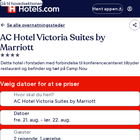
Gå til hovedsektionen
Hent appen
Se alle overnatningssteder
AC Hotel Victoria Suites by
Marriott
4.0-
stjernet
Dette hotel i forstaden med forbindelse til konferencecenteret tilbyder
overnatningssted
restaurant og befinder sig tæt på Camp Nou
Vælg datoer for at se priser
Hvor skal du hen?
Datoer
Gæster