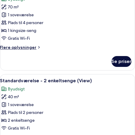
(View)
billeder
70 m²
af
Suite
1 soveværelse
-
Plads til 4 personer
2
1 kingsize-seng
soveværelser
Gratis Wi-Fi
Flere
Flere oplysninger
oplysninger
om
Se priser
Suite
-
2
Indlæs
En stor seng med hvide sengetøj, tr
4
soveværelser
Standardværelse - 2 enkeltsenge (View)
alle
Byudsigt
billeder
40 m²
af
Standardværelse
1 soveværelse
-
Plads til 2 personer
2
2 enkeltsenge
enkeltsenge
Gratis Wi-Fi
(View)