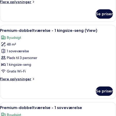
Flere
Flere oplysninger
oplysninger
om
Se priser
Standardværelse
-
2
Indlæs
Et moderne hotelværelse med en stor s
4
enkeltsenge
Premium-dobbeltværelse - 1 kingsize-seng (View)
alle
(View)
Byudsigt
billeder
48 m²
af
Premium-
1 soveværelse
dobbeltværelse
Plads til 3 personer
-
1 kingsize-seng
1
Gratis Wi-Fi
kingsize-
Flere
Flere oplysninger
seng
oplysninger
(View)
om
Se priser
Premium-
dobbeltværelse
-
Indlæs
Et moderne hotelværelse med et fladsk
5
1
Premium-dobbeltværelse - 1 soveværelse
alle
kingsize-
Byudsigt
seng