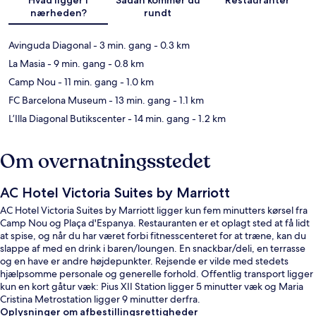
nærheden?
rundt
Avinguda Diagonal
- 3 min. gang
- 0.3 km
La Masia
- 9 min. gang
- 0.8 km
Camp Nou
- 11 min. gang
- 1.0 km
FC Barcelona Museum
- 13 min. gang
- 1.1 km
L’Illa Diagonal Butikscenter
- 14 min. gang
- 1.2 km
Om overnatningsstedet
AC Hotel Victoria Suites by Marriott
AC Hotel Victoria Suites by Marriott ligger kun fem minutters kørsel fra
Camp Nou og Plaça d'Espanya. Restauranten er et oplagt sted at få lidt
at spise, og når du har været forbi fitnesscenteret for at træne, kan du
slappe af med en drink i baren/loungen. En snackbar/deli, en terrasse
og en have er andre højdepunkter. Rejsende er vilde med stedets
hjælpsomme personale og generelle forhold. Offentlig transport ligger
kun en kort gåtur væk: Pius XII Station ligger 5 minutter væk og Maria
Cristina Metrostation ligger 9 minutter derfra.
Oplysninger om afbestillingsrettigheder