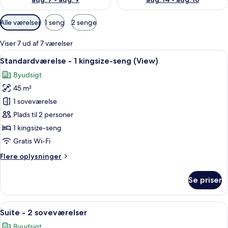
Tilgængelige
Alle værelser
1 seng
2 senge
filtre
for
Viser 7 ud af 7 værelser
værelser
Indlæs
Et hotelværelse med en stor seng, to
4
Standardværelse - 1 kingsize-seng (View)
alle
Byudsigt
billeder
45 m²
af
Standardværelse
1 soveværelse
-
Plads til 2 personer
1
1 kingsize-seng
kingsize-
Gratis Wi-Fi
seng
Flere
Flere oplysninger
(View)
oplysninger
om
Se priser
Standardværelse
-
1
Indlæs
En moderne stue med sofa, sofabord, f
6
kingsize-
Suite - 2 soveværelser
alle
seng
Byudsigt