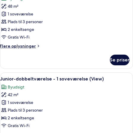
billeder
(View)
48 m²
af
Premium-
1 soveværelse
dobbeltværelse
Plads til 3 personer
-
2 enkeltsenge
1
Gratis Wi-Fi
soveværelse
Flere
Flere oplysninger
oplysninger
om
Se priser
Premium-
dobbeltværelse
-
Indlæs
Et hotelværelse med en stor seng, to
2
1
Junior-dobbeltværelse - 1 soveværelse (View)
alle
soveværelse
Byudsigt
billeder
42 m²
af
Junior-
1 soveværelse
dobbeltværelse
Plads til 3 personer
-
2 enkeltsenge
1
Gratis Wi-Fi
soveværelse