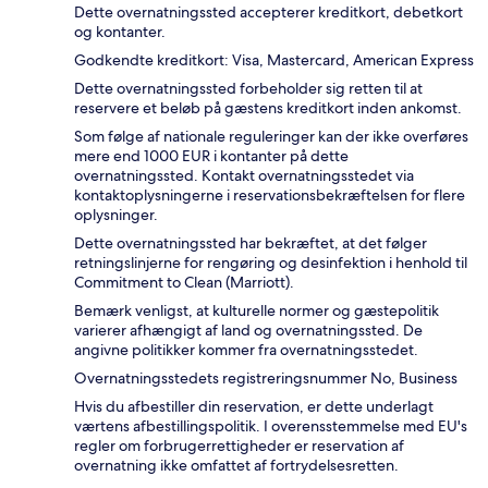
Dette overnatningssted accepterer kreditkort, debetkort
og kontanter.
Godkendte kreditkort: Visa, Mastercard, American Express
Dette overnatningssted forbeholder sig retten til at
reservere et beløb på gæstens kreditkort inden ankomst.
Som følge af nationale reguleringer kan der ikke overføres
mere end 1000 EUR i kontanter på dette
overnatningssted. Kontakt overnatningsstedet via
kontaktoplysningerne i reservationsbekræftelsen for flere
oplysninger.
Dette overnatningssted har bekræftet, at det følger
retningslinjerne for rengøring og desinfektion i henhold til
Commitment to Clean (Marriott).
Bemærk venligst, at kulturelle normer og gæstepolitik
varierer afhængigt af land og overnatningssted. De
angivne politikker kommer fra overnatningsstedet.
Overnatningsstedets registreringsnummer No, Business
Hvis du afbestiller din reservation, er dette underlagt
værtens afbestillingspolitik. I overensstemmelse med EU's
regler om forbrugerrettigheder er reservation af
overnatning ikke omfattet af fortrydelsesretten.