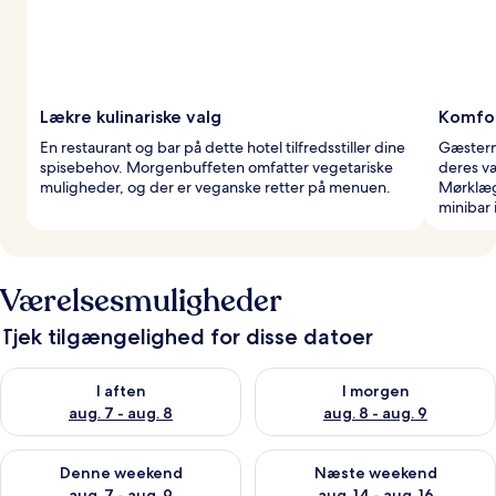
Lækre kulinariske valg
Komfor
En restaurant og bar på dette hotel tilfredsstiller dine
Gæstern
spisebehov. Morgenbuffeten omfatter vegetariske
deres væ
muligheder, og der er veganske retter på menuen.
Mørklæg
minibar
Værelsesmuligheder
Tjek tilgængelighed for disse datoer
Tjek tilgængelighed for i aften aug. 7 - aug. 8
Tjek tilgængelighed for i morg
I aften
I morgen
aug. 7 - aug. 8
aug. 8 - aug. 9
Tjek tilgængelighed for denne weekend aug. 7 - aug. 9
Tjek tilgængelighed for næste
Denne weekend
Næste weekend
aug. 7 - aug. 9
aug. 14 - aug. 16