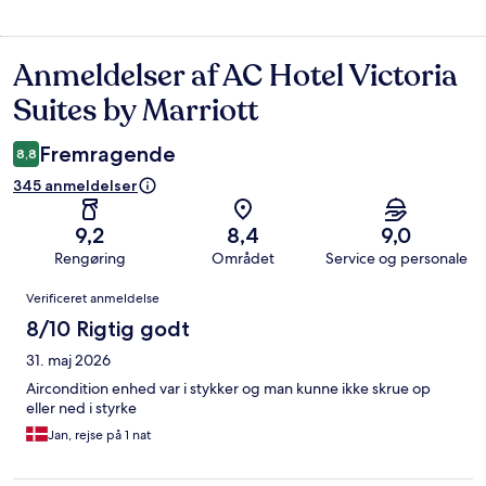
Anmeldelser af AC Hotel Victoria
Anmeldelser
Suites by Marriott
Fremragende
8,8
345 anmeldelser
9,2
8,4
9,0
Rengøring
Området
Service og personale
Anmeldelser
Verificeret anmeldelse
8/10 Rigtig godt
31. maj 2026
Aircondition enhed var i stykker og man kunne ikke skrue op
eller ned i styrke
Jan, rejse på 1 nat