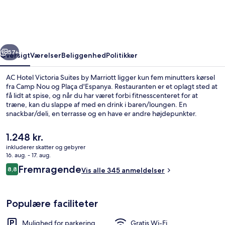
Suites
by
Marriott
rige
Næste
57+
Oversigt
Værelser
Beliggenhed
Politikker
AC Hotel Victoria Suites by Marriott ligger kun fem minutters kørsel
fra Camp Nou og Plaça d'Espanya. Restauranten er et oplagt sted at
få lidt at spise, og når du har været forbi fitnesscenteret for at
træne, kan du slappe af med en drink i baren/loungen. En
snackbar/deli, en terrasse og en have er andre højdepunkter.
Rejsende er vilde med stedets hjælpsomme personale og generelle
forhold. Offentlig transport ligger kun en kort gåtur væk: Pius XII
Den
1.248 kr.
Station ligger 5 minutter væk og Maria Cristina Metrostation ligger 9
nuværende
inkluderer skatter og gebyrer
minutter derfra.
pris
16. aug. - 17. aug.
Restaurant
er
Anmeldelser
Fremragende
8,8
Vis alle 345 anmeldelser
1.248 kr.
8,8 ud af 10.
Populære faciliteter
Mulighed for parkering
Gratis Wi-Fi