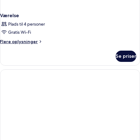
Værelse
Plads til 4 personer
Gratis Wi-Fi
Flere
Flere oplysninger
oplysninger
om
Se priser
Værelse