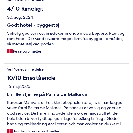
Verificeret anmeldelse
4/10 Rimeligt
30. aug. 2024
Godt hotel - byggestøj
Virkelig god service, imødekommende medarbejdere. Pænt og
rent hotel. Der var desværre meget larm fra byggeri i området,
så meget støj ved poolen.
Rejse på 5 nætter
Verificeret anmeldelse
10/10 Enestående
16. maj 2025
En lille stjerne på Palma de Mallorca
Eurostar Marivent er helt klart et ophold være, hvis man lægger
vejen forbi Palma de Mallorca. Personalet er venlig og yder en
god service. De har en indbydende morgenmadsbuffet, der
hele tiden bliver fyldt op igen. Lige fra pålæg til frugt. Gode
bade og omklædningsfaciliteter, hvis man ønsker en dukkert i
poolen. Hyggelig poolbar, med mulighed for lidt at spise.
Jan Henrik, rejse på 4 nætter