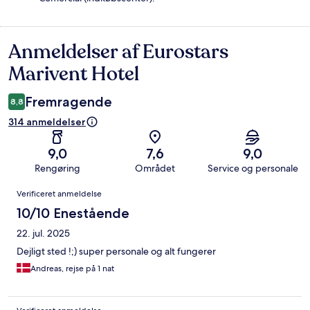
Anmeldelser af Eurostars
Anmeldelser
Marivent Hotel
Fremragende
8,8
314 anmeldelser
9,0
7,6
9,0
Rengøring
Området
Service og personale
Anmeldelser
Verificeret anmeldelse
10/10 Enestående
22. jul. 2025
Dejligt sted !;) super personale og alt fungerer
Andreas, rejse på 1 nat