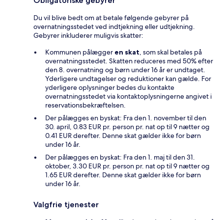
Obligatoriske gebyrer
Du vil blive bedt om at betale følgende gebyrer på
overnatningsstedet ved indtjekning eller udtjekning.
Gebyrer inkluderer muligvis skatter:
Kommunen pålægger
en skat
, som skal betales på
overnatningsstedet. Skatten reduceres med 50% efter
den 8. overnatning og børn under 16 år er undtaget.
Yderligere undtagelser og reduktioner kan gælde. For
yderligere oplysninger bedes du kontakte
overnatningsstedet via kontaktoplysningerne angivet i
reservationsbekræftelsen.
Der pålægges en byskat: Fra den 1. november til den
30. april, 0.83 EUR pr. person pr. nat op til 9 nætter og
0.41 EUR derefter. Denne skat gælder ikke for børn
under 16 år.
Der pålægges en byskat: Fra den 1. maj til den 31.
oktober, 3.30 EUR pr. person pr. nat op til 9 nætter og
1.65 EUR derefter. Denne skat gælder ikke for børn
under 16 år.
Valgfrie tjenester