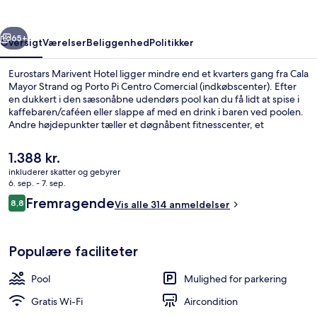
rige
Næste
65+
Oversigt
Værelser
Beliggenhed
Politikker
Eurostars Marivent Hotel ligger mindre end et kvarters gang fra Cala
Mayor Strand og Porto Pi Centro Comercial (indkøbscenter). Efter
en dukkert i den sæsonåbne udendørs pool kan du få lidt at spise i
kaffebaren/caféen eller slappe af med en drink i baren ved poolen.
Andre højdepunkter tæller et døgnåbent fitnesscenter, et
fitnesscenter og en børnepool.
Den
1.388 kr.
nuværende
inkluderer skatter og gebyrer
pris
6. sep. - 7. sep.
Sæsonbestemt udendørs pool
er
Anmeldelser
Fremragende
8,8
Vis alle 314 anmeldelser
1.388 kr.
8,8 ud af 10.
Populære faciliteter
Pool
Mulighed for parkering
Gratis Wi-Fi
Aircondition