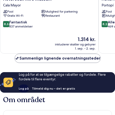
Joan
Hesperi
Cala Mayor
Portopí
Miró
Mallorca
Pool
Mulighed for parkering
Pool
Museum
Portopí
Gratis Wi-Fi
Restaurant
Muligh
Cala
Mayor
8.6
8.2
Fantastisk
Alle
8,6
8,2
ud
ud
837 anmeldelser
469 
af
af
10,
10,
Prisen
1.314 kr.
Fantastisk,
Alletider
er
inkluderer skatter og gebyrer
837
469
1.314 kr.
1. sep. - 2. sep.
anmeldelser
anmelde
Sammenlign lignende overnatningssteder
Log på for at se tilgængelige rabatter og fordele. Flere
fordele til flere eventyr.
Log på
Tilmeld dig nu – det er gratis
Om området