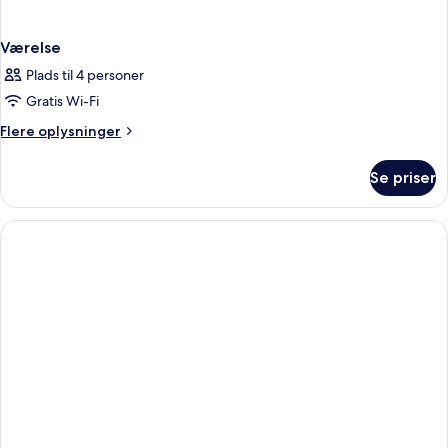
Værelse
Plads til 4 personer
Gratis Wi-Fi
Flere
Flere oplysninger
oplysninger
om
Se priser
Værelse