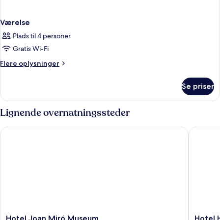
Værelse
Plads til 4 personer
Gratis Wi-Fi
Flere
Flere oplysninger
oplysninger
om
Se priser
Værelse
Lignende overnatningssteder
Hotel Joan Miró Museum
Hotel He
Hotel
Hotel
Hotel Joan Miró Museum
Hotel 