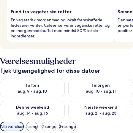
Fund fra vegetariske retter
Sæson
En vegetarisk morgenmad og lokalt fremskaffede
Den sæs
fødevarer venter. Caféen serverer veganske retter og
en perfe
en morgenmadsbuffet med mindst 80 % lokale
poolbar
ingredienser.
Værelsesmuligheder
Tjek tilgængelighed for disse datoer
Tjek tilgængelighed for i aften aug. 9 - aug. 10
Tjek tilgængelighed for i morg
I aften
I morgen
aug. 9 - aug. 10
aug. 10 - aug. 11
Tjek tilgængelighed for denne weekend aug. 14 - aug. 16
Tjek tilgængelighed for næste
Denne weekend
Næste weekend
aug. 14 - aug. 16
aug. 21 - aug. 23
Tilgængelige
Alle værelser
1 seng
2 senge
3+ senge
filtre