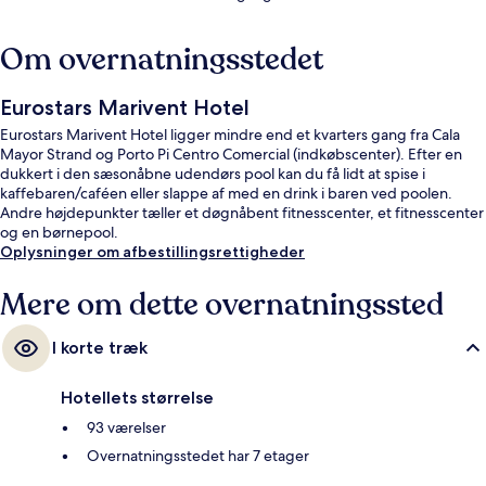
Om overnatningsstedet
Eurostars Marivent Hotel
Eurostars Marivent Hotel ligger mindre end et kvarters gang fra Cala
Mayor Strand og Porto Pi Centro Comercial (indkøbscenter). Efter en
dukkert i den sæsonåbne udendørs pool kan du få lidt at spise i
kaffebaren/caféen eller slappe af med en drink i baren ved poolen.
Andre højdepunkter tæller et døgnåbent fitnesscenter, et fitnesscenter
og en børnepool.
Oplysninger om afbestillingsrettigheder
Mere om dette overnatningssted
I korte træk
Hotellets størrelse
93 værelser
Overnatningsstedet har 7 etager