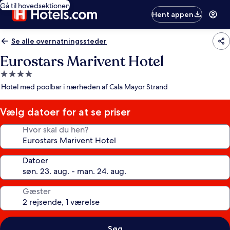
Gå til hovedsektionen
Hent appen
Se alle overnatningssteder
Eurostars Marivent Hotel
4.0-
stjernet
Hotel med poolbar i nærheden af Cala Mayor Strand
overnatningssted
Vælg datoer for at se priser
Hvor skal du hen?
Datoer
Gæster
Søg