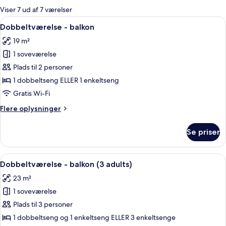
for
Viser 7 ud af 7 værelser
værelser
Indlæs
Et hotelværelse med en stor seng, et 
9
Dobbeltværelse - balkon
alle
19 m²
billeder
1 soveværelse
af
Dobbeltværelse
Plads til 2 personer
-
1 dobbeltseng ELLER 1 enkeltseng
balkon
Gratis Wi-Fi
Flere
Flere oplysninger
oplysninger
om
Se priser
Dobbeltværelse
-
balkon
Indlæs
Et hotelværelse med en stor seng, et 
10
Dobbeltværelse - balkon (3 adults)
alle
23 m²
billeder
1 soveværelse
af
Dobbeltværelse
Plads til 3 personer
-
1 dobbeltseng og 1 enkeltseng ELLER 3 enkeltsenge