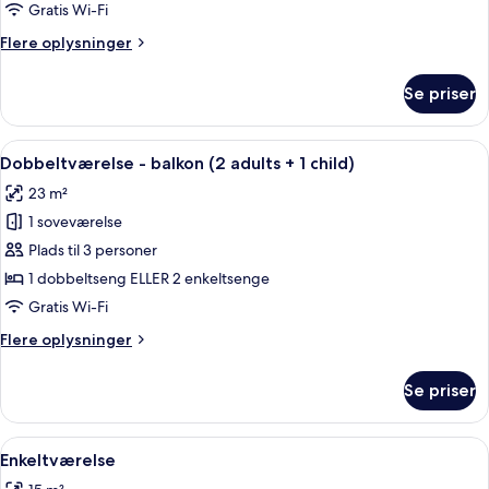
balkon
Gratis Wi-Fi
(3
Flere
Flere oplysninger
adults)
oplysninger
om
Se priser
Dobbeltværelse
-
balkon
Indlæs
Et hotelværelse med en stor seng, et 
11
(3
Dobbeltværelse - balkon (2 adults + 1 child)
alle
adults)
23 m²
billeder
1 soveværelse
af
Dobbeltværelse
Plads til 3 personer
-
1 dobbeltseng ELLER 2 enkeltsenge
balkon
Gratis Wi-Fi
(2
Flere
Flere oplysninger
adults
oplysninger
+
om
Se priser
Dobbeltværelse
1
-
child)
balkon
Indlæs
Et hotelværelse med en seng, en stol, e
11
(2
Enkeltværelse
alle
adults