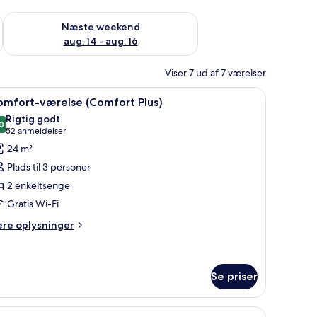
d aug. 7 - aug. 9
Tjek tilgængelighed for næste weekend aug. 14 - aug. 16
Næste weekend
aug. 14 - aug. 16
Viser 7 ud af 7 værelser
eng, natbord med lampe og en rød stol.
ndlæs
Et hotelværelse med en stor seng, en sengega
8
omfort-værelse (Comfort Plus)
le
Rigtig godt
illeder
0
8,0 ud af 10
(52
52 anmeldelser
f
anmeldelser)
24 m²
omfort-
Plads til 3 personer
ærelse
2 enkeltsenge
Comfort
Gratis Wi-Fi
lus)
ere
ere oplysninger
lysninger
m
mfort-
relse
Se priser
omfort
us)
ekt, hårtørrer, håndklæder