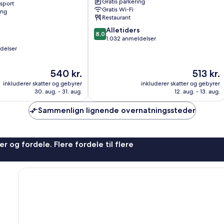
Gratis parkering
nsport
De
Gratis Wi-Fi
ing
Hoek
Restaurant
8.0
Alletiders
8,0
ud
1.032 anmeldelser
af
delser
10,
Alletiders,
Prisen
Prisen
540 kr.
513 kr.
1.032
er
er
anmeldelser
inkluderer skatter og gebyrer
inkluderer skatter og gebyrer
540 kr.
513 kr.
30. aug. - 31. aug.
12. aug. - 13. aug.
Sammenlign lignende overnatningssteder
r og fordele. Flere fordele til flere