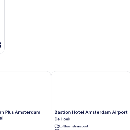
r
 Plus Amsterdam Airport Hotel
Bastion Hotel Amsterdam Airport
Bastion
rn Plus Amsterdam
Bastion Hotel Amsterdam Airport
Hotel
el
De Hoek
Amsterdam
Lufthavnstransport
Airport