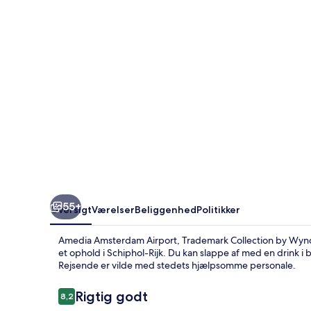
Collection
by
Wyndham
55+
Oversigt
Værelser
Beliggenhed
Politikker
Amedia Amsterdam Airport, Trademark Collection by Wyndh
et ophold i Schiphol-Rijk. Du kan slappe af med en drink 
Rejsende er vilde med stedets hjælpsomme personale.
Anmeldelser
Rigtig godt
8,2
8,2 ud af 10.