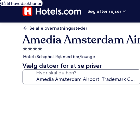
Gå til hovedsektionen
Søg efter rejser
Se alle overnatningssteder
Amedia Amsterdam Air
4.0-
stjernet
Hotel i Schiphol-Rijk med bar/lounge
overnatningssted
Vælg datoer for at se priser
Hvor skal du hen?
Billedgalleri
for
Amedia
Amsterdam
Airport,
Trademark