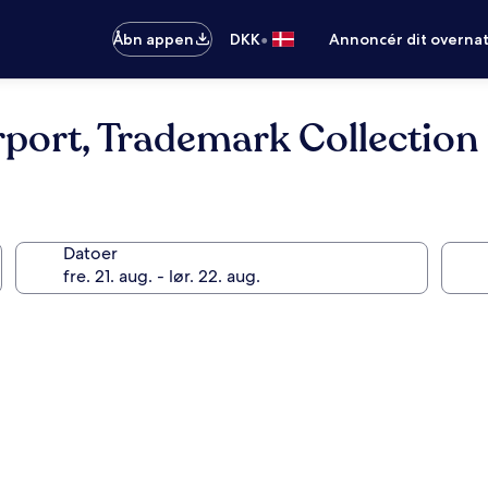
•
Åbn appen
DKK
Annoncér dit overna
port, Trademark Collectio
Datoer