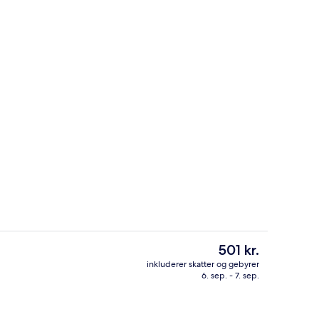
kost og middag
Morgenmadsbuffet hver dag mod et 
Den
501 kr.
nuværende
inkluderer skatter og gebyrer
pris
6. sep. - 7. sep.
Facilitet på overnatningsstedet
er
501 kr.