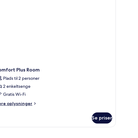
omfort Plus Room
Plads til 2 personer
2 enkeltsenge
Gratis Wi-Fi
ere
ere oplysninger
lysninger
m
Se priser
mfort
us
oom