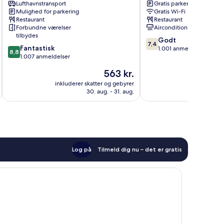
Airport
Lufthavnstransport
Vrijschot-
Gratis parkering
Mulighed for parkering
Gratis Wi-Fi
Omgeving
Noord
Restaurant
Restaurant
Forbundne værelser
Aircondition
tilbydes
7.4
Godt
7,4
8.8
Fantastisk
ud
1.001 anmeldelser
8,8
ud
1.007 anmeldelser
af
af
10,
Prisen
563 kr.
10,
Godt,
er
Fantastisk,
inkluderer skatter og gebyrer
inkluderer 
1.001
563 kr.
30. aug. - 31. aug.
1.007
anmeldelser
anmeldelser
Log på
Tilmeld dig nu – det er gratis