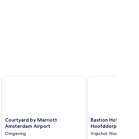
Courtyard by Marriott Amsterdam Airport
Bastion Hotel Schipho
Courtyard
Bastion
Courtyard by Marriott
Bastion Hotel Schiph
by
Hotel
Amsterdam Airport
Hoofddorp
Marriott
Schiphol
Omgeving
Vrijschot-Noord
Amsterdam
Hoofddorp