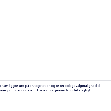
Tilbyder fro
am ligger tæt på en togstation og er en oplagt valgmulighed til
i baren/loungen, og der tilbydes morgenmadsbuffet dagligt.
Interiør