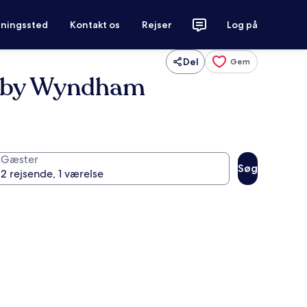
tningssted
Kontakt os
Rejser
Log på
Del
Gem
n by Wyndham
Gæster
Søg