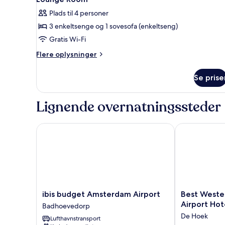
alle
Plads til 4 personer
billeder
3 enkeltsenge og 1 sovesofa (enkeltseng)
af
Lounge
Gratis Wi-Fi
Room
Flere
Flere oplysninger
oplysninger
om
Se prise
Lounge
Room
Lignende overnatningssteder
ibis budget Amsterdam Airport
Best Western
ibis
Best
ibis budget Amsterdam Airport
Best Weste
budget
Western
Airport Hot
Badhoevedorp
Amsterdam
Plus
De Hoek
Lufthavnstransport
Airport
Amsterdam