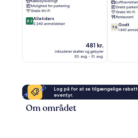
Kæledyrsvenligt
Badhoevedorp
Airport
Lufthavnstra
Mulighed for parkering
Gratis parker
Hotel
Gratis Wi-Fi
Gratis Wi-Fi
De
Restaurant
8.2
Alletiders
Hoek
8,2
ud
2.240 anmeldelser
7.6
Godt
7,6
af
ud
1.847 anmel
10,
af
Alletiders,
10,
Prisen
481 kr.
2.240
Godt,
er
anmeldelser
inkluderer skatter og gebyrer
1.847
481 kr.
30. aug. - 31. aug.
anmeldelser
Log på for at se tilgængelige rabatte
eventyr.
Om området