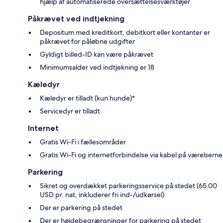
hjælp af automatiserede oversættelsesværktøjer
Påkrævet ved indtjekning
Depositum med kreditkort, debitkort eller kontanter er
påkrævet for påløbne udgifter
Gyldigt billed-ID kan være påkrævet
Minimumsalder ved indtjekning er 18
Kæledyr
Kæledyr er tilladt (kun hunde)*
Servicedyr er tilladt
Internet
Gratis Wi-Fi i fællesområder
Gratis Wi-Fi og internetforbindelse via kabel på værelserne
Parkering
Sikret og overdækket parkeringsservice på stedet (65.00
USD pr. nat, inkluderer fri ind-/udkørsel)
Der er parkering på stedet
Der er højdebegrænsninger for parkering på stedet