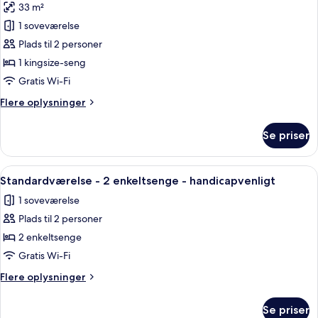
33 m²
billeder
1 soveværelse
af
Standardværelse
Plads til 2 personer
-
1 kingsize-seng
1
Gratis Wi-Fi
kingsize-
Flere
Flere oplysninger
seng
oplysninger
-
om
Se priser
Standardværelse
handicapvenligt
-
1
Indlæs
Et hotelværelse med to senge, et skri
9
kingsize-
Standardværelse - 2 enkeltsenge - handicapvenligt
alle
seng
1 soveværelse
-
billeder
handicapvenligt
Plads til 2 personer
af
Standardværelse
2 enkeltsenge
-
Gratis Wi-Fi
2
Flere
Flere oplysninger
enkeltsenge
oplysninger
-
om
Se priser
Standardværelse