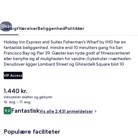
and
Suites
Fisherman's
rige
Næste
Wharf
52+
Oversigt
Værelser
Beliggenhed
Politikker
by
Holiday Inn Express and Suites Fisherman's Wharf by IHG har en
IHG
fantastisk beliggenhed, mindre end 10 minutters gang fra San
Francisco Bay og Pier 39. Gæster kan nyde godt af fitnesscenteret
eller benytte sig af muligheden for vandre-/cykelruter i nærheden.
Derudover ligger Lombard Street og Ghirardelli Square blot 10
minutters gang væk. Rejsende er vilde med stedets hjælpsomme
personale og generelle forhold. Overnatningsstedet ligger kun en
VIP Access
kort gåtur fra offentlig transport: Jones St and Beach St Stop ligger
3 minutter væk og Taylor St & Bay St Sporvognsstation ligger 3
Den
1.440 kr.
minutter derfra.
Facilitet på overnatningsstedet
nuværende
inkluderer skatter og gebyrer
pris
16. aug. - 17. aug.
er
Anmeldelser
Fantastisk
9,2
Vis alle 2.431 anmeldelser
1.440 kr.
9,2 ud af 10.
Populære faciliteter