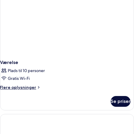
Værelse
Plads til 10 personer
Gratis Wi-Fi
Flere
Flere oplysninger
oplysninger
om
Se priser
Værelse