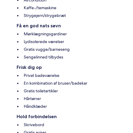
Aircondition
Kaffe-/temaskine
Strygejern/strygebræt
Få en god nats søvn
Mørklægningsgardiner
Lydisolerede værelser
Gratis vugge/barneseng
Sengelinned tilbydes
Frisk dig op
Privat badeværelse
En kombination af bruser/badekar
Gratis toiletartikler
Hårtørrer
Håndklæder
Hold forbindelsen
Skrivebord
Gratis aviser