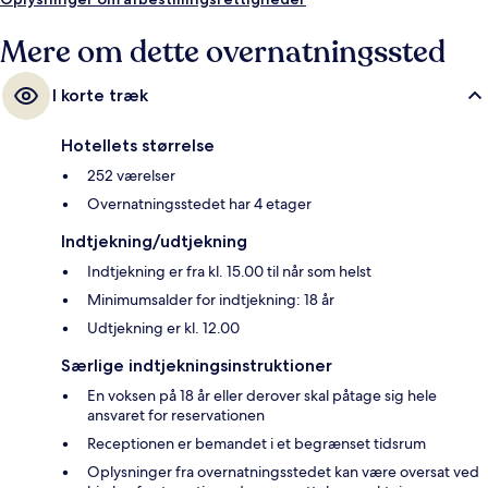
transport: Jones St and Beach St Stop ligger 3 minutter væk og Taylor
St & Bay St Sporvognsstation ligger 3 minutter derfra.
Mere om dette overnatningssted
I korte træk
Hotellets størrelse
252 værelser
Overnatningsstedet har 4 etager
Indtjekning/udtjekning
Indtjekning er fra kl. 15.00 til når som helst
Minimumsalder for indtjekning: 18 år
Udtjekning er kl. 12.00
Særlige indtjekningsinstruktioner
En voksen på 18 år eller derover skal påtage sig hele
ansvaret for reservationen
Receptionen er bemandet i et begrænset tidsrum
Oplysninger fra overnatningsstedet kan være oversat ved