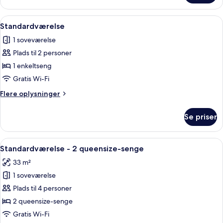
handicapvenligt
-
2
Indlæs
En seng med hvide sengetøj og et træ
6
enkeltsenge
Standardværelse
alle
-
1 soveværelse
handicapvenligt
billeder
Plads til 2 personer
af
Standardværelse
1 enkeltseng
Gratis Wi-Fi
Flere
Flere oplysninger
oplysninger
om
Se priser
Standardværelse
Indlæs
Et badeværelse med toilet, brusebad m
5
Standardværelse - 2 queensize-senge
alle
33 m²
billeder
1 soveværelse
af
Standardværelse
Plads til 4 personer
-
2 queensize-senge
2
Gratis Wi-Fi