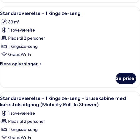
-
til
2
Indlæs
Et badeværelse med toilet, brusebad m
bugt
8
queensize-
Standardværelse - 1 kingsize-seng
alle
senge
33 m²
-
billeder
udsigt
1 soveværelse
af
til
Standardværelse
Plads til 2 personer
bugt
-
1 kingsize-seng
1
Gratis Wi-Fi
kingsize-
Flere
Flere oplysninger
seng
oplysninger
om
Se priser
Standardværelse
-
1
Indlæs
Et lille, moderne badeværelse med br
5
kingsize-
Standardværelse - 1 kingsize-seng - brusekabine med
alle
seng
kørestolsadgang (Mobility Roll-In Shower)
billeder
1 soveværelse
af
Plads til 2 personer
Standardværelse
1 kingsize-seng
-
1
Gratis Wi-Fi