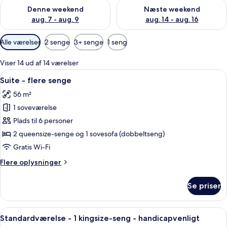
Tjek tilgængelighed for denne weekend aug. 7 - aug. 9
Tjek tilgængelighed for næste
Denne weekend
Næste weekend
aug. 7 - aug. 9
aug. 14 - aug. 16
Tilgængelige
Alle værelser
2 senge
3+ senge
1 seng
filtre
for
Viser 14 ud af 14 værelser
værelser
Indlæs
Et badeværelse med toilet, brusebad m
9
Suite - flere senge
alle
56 m²
billeder
1 soveværelse
af
Suite
Plads til 6 personer
-
2 queensize-senge og 1 sovesofa (dobbeltseng)
flere
Gratis Wi-Fi
senge
Flere
Flere oplysninger
oplysninger
om
Se priser
Suite
-
flere
Indlæs
Et badeværelse med badekar, bruseba
10
senge
Standardværelse - 1 kingsize-seng - handicapvenligt
alle