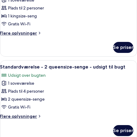
1 soveværelse
af
Standardværelse
Plads til 2 personer
-
1 kingsize-seng
1
Gratis Wi-Fi
kingsize-
Flere
Flere oplysninger
seng
oplysninger
-
om
Se priser
Standardværelse
udsigt
-
til
1
Indlæs
Et hotelværelse med to senge, et sto
bugt
7
kingsize-
Standardværelse - 2 queensize-senge - udsigt til bugt
alle
seng
Udsigt over bugten
-
billeder
udsigt
1 soveværelse
af
til
Standardværelse
Plads til 4 personer
bugt
-
2 queensize-senge
2
Gratis Wi-Fi
queensize-
Flere
Flere oplysninger
senge
oplysninger
-
om
Se priser
Standardværelse
udsigt