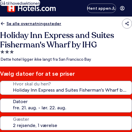
Gå til hovedsektionen
Hent appen
Se alle overnatningssteder
Holiday Inn Express and Suites
Fisherman's Wharf by IHG
3.0-
stjernet
Dette hotel ligger ikke langt fra San Francisco Bay
overnatningssted
Vælg datoer for at se priser
Hvor skal du hen?
Datoer
Gæster