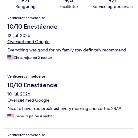
9,4
9,0
9,4
Rengøring
Faciliteter
Service og personale
Anmeldelser
Verificeret anmeldelse
10/10 Enestående
12. jul. 2026
Oversæt med Google
Everything was good for my family stay definitely recommend
Chris, rejse på 2 nætter
Verificeret anmeldelse
10/10 Enestående
10. jul. 2026
Oversæt med Google
Nice to have free breakfast every morning and coffee 24/7!
Shana, rejse på 4 nætter
Verificeret anmeldelse