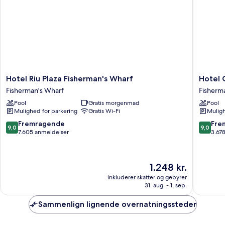
Hotel
Hotel
Hotel Riu Plaza Fisherman's Wharf
Hotel 
Riu
Caza
Fisherman's Wharf
Fisherm
Plaza
Fisherm
Pool
Gratis morgenmad
Pool
Fisherman's
´s
Mulighed for parkering
Gratis Wi-Fi
Muligh
Wharf
Wharf
Fisherman's
Fisherm
9.0
9.0
Fremragende
Fre
9,0
9,0
Wharf
Wharf
ud
ud
7.605 anmeldelser
3.67
af
af
10,
10,
Fremragende,
Fremrag
Prisen
1.248 kr.
7.605
3.678
er
anmeldelser
anmelde
inkluderer skatter og gebyrer
1.248 kr.
31. aug. - 1. sep.
Sammenlign lignende overnatningssteder