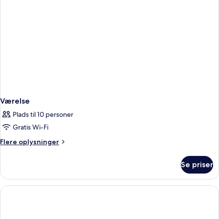
Værelse
Plads til 10 personer
Gratis Wi-Fi
Flere
Flere oplysninger
oplysninger
om
Se priser
Værelse