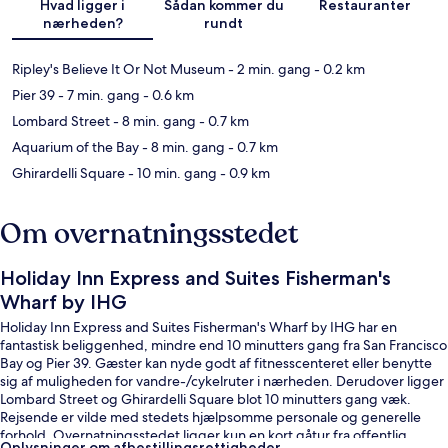
Hvad ligger i
Sådan kommer du
Restauranter
nærheden?
rundt
Ripley's Believe It Or Not Museum
- 2 min. gang
- 0.2 km
Pier 39
- 7 min. gang
- 0.6 km
Lombard Street
- 8 min. gang
- 0.7 km
Aquarium of the Bay
- 8 min. gang
- 0.7 km
Ghirardelli Square
- 10 min. gang
- 0.9 km
Om overnatningsstedet
Holiday Inn Express and Suites Fisherman's
Wharf by IHG
Holiday Inn Express and Suites Fisherman's Wharf by IHG har en
fantastisk beliggenhed, mindre end 10 minutters gang fra San Francisco
Bay og Pier 39. Gæster kan nyde godt af fitnesscenteret eller benytte
sig af muligheden for vandre-/cykelruter i nærheden. Derudover ligger
Lombard Street og Ghirardelli Square blot 10 minutters gang væk.
Rejsende er vilde med stedets hjælpsomme personale og generelle
forhold. Overnatningsstedet ligger kun en kort gåtur fra offentlig
Oplysninger om afbestillingsrettigheder