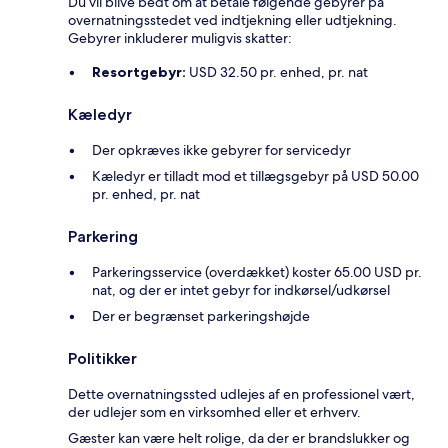
Du vil blive bedt om at betale følgende gebyrer på
overnatningsstedet ved indtjekning eller udtjekning.
Gebyrer inkluderer muligvis skatter:
Resortgebyr:
USD 32.50 pr. enhed, pr. nat
Kæledyr
Der opkræves ikke gebyrer for servicedyr
Kæledyr er tilladt mod et tillægsgebyr på USD 50.00
pr. enhed, pr. nat
Parkering
Parkeringsservice (overdækket) koster 65.00 USD pr.
nat, og der er intet gebyr for indkørsel/udkørsel
Der er begrænset parkeringshøjde
Politikker
Dette overnatningssted udlejes af en professionel vært,
der udlejer som en virksomhed eller et erhverv.
Gæster kan være helt rolige, da der er brandslukker og