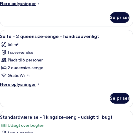
queensize-
Flere
Flere oplysninger
senge
oplysninger
om
Se priser
Standardværelse
-
2
Indlæs
Et badeværelse med badekar, bruseba
8
queensize-
Suite - 2 queensize-senge - handicapvenligt
alle
senge
56 m²
billeder
1 soveværelse
af
Suite
Plads til 6 personer
-
2 queensize-senge
2
Gratis Wi-Fi
queensize-
Flere
Flere oplysninger
senge
oplysninger
-
om
Se priser
Suite
handicapvenligt
-
2
Indlæs
Et hotelværelse med en stor seng, et 
8
queensize-
Standardværelse - 1 kingsize-seng - udsigt til bugt
alle
senge
Udsigt over bugten
-
billeder
handicapvenligt