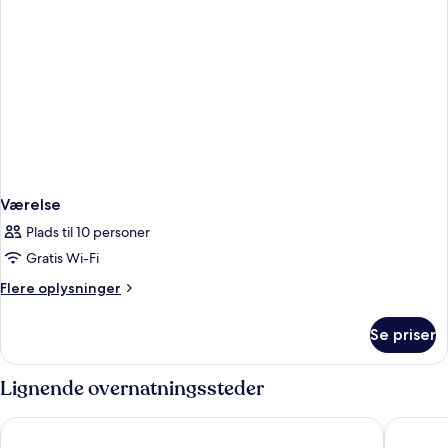
Værelse
Plads til 10 personer
Gratis Wi-Fi
Flere
Flere oplysninger
oplysninger
om
Se priser
Værelse
Lignende overnatningssteder
Hotel Riu Plaza Fisherman's Wharf
Hotel Ca