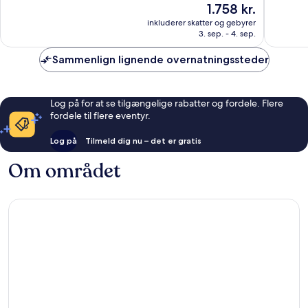
Prisen
1.758 kr.
10,
10,
er
Fremragende,
Alletider
inkluderer skatter og gebyrer
1.758 kr.
3. sep. - 4. sep.
1.987
1.827
anmeldelser
anmelde
Sammenlign lignende overnatningssteder
Log på for at se tilgængelige rabatter og fordele. Flere
fordele til flere eventyr.
Log på
Tilmeld dig nu – det er gratis
Om området