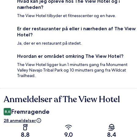
Hvad kan jeg opleve hos The View Hotel og i
nærheden?
The View Hotel tilbyder et fitnesscenter og en have.
Er der restauranter på eller i nærheden af The View
Hotel?
Ja, der er en restaurant på stedet.
Hvordan er området omkring The View Hotel?
The View Hotel ligger kun 1 minutters gang fra Monument
Valley Navajo Tribal Park og 10 minutters gang fra Wildcat
Trailhead.
Anmeldelser af The View Hotel
Anmeldelser
Fremragende
8,6
28 anmeldelser
8,8
9,0
8,4