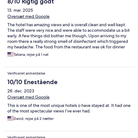
8/10 Rigtig godt
13. mar. 2025
Oversæt med Google
The hotel has amazing views and is overall clean and well kept.
The staff were very nice and were able to accommodate us a bit
early. A few things did bother me though. Upon arriving to my
room there a really strong smell of disinfectant which triggered
my headache. The food from the restaurant was ok for dinner
(we had the burger with fries, chicken tenders, and chilli) . The
Tatiana, rejse på 1 nat
free breakfast buffet was not good at all. The eggs were
tasteless, bagels were hard, and there were no fruits or
anything healthier to eat besides light and fit yogurt. Everything
Verificeret anmeldelse
served in paper plates, disposable silverware and styrofoam
cups.
10/10 Enestående
28. dec. 2023
Oversæt med Google
This is one of the most unique hotels o have stayed at. It had one
of the most spectacular views I’ve ever had.
David, rejse på 2 nætter
Verificeret anmeldelse