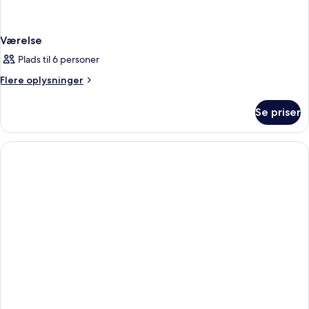
Værelse
Plads til 6 personer
Flere
Flere oplysninger
oplysninger
om
Se priser
Værelse