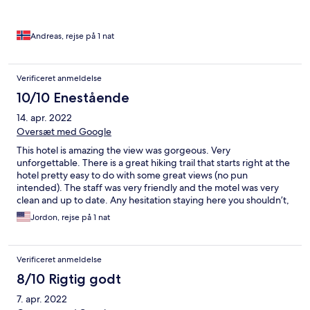
Andreas, rejse på 1 nat
Verificeret anmeldelse
10/10 Enestående
14. apr. 2022
Oversæt med Google
This hotel is amazing the view was gorgeous. Very
unforgettable. There is a great hiking trail that starts right at the
hotel pretty easy to do with some great views (no pun
intended). The staff was very friendly and the motel was very
clean and up to date. Any hesitation staying here you shouldn’t,
the view of Monument Valley alone is worth it.
Jordon, rejse på 1 nat
Verificeret anmeldelse
8/10 Rigtig godt
7. apr. 2022