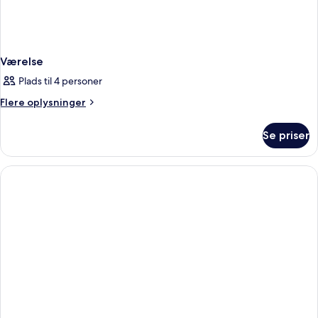
Værelse
Plads til 4 personer
Flere
Flere oplysninger
oplysninger
om
Se priser
Værelse