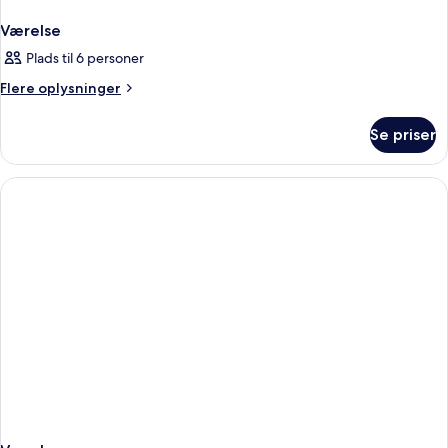
Værelse
Plads til 6 personer
Flere
Flere oplysninger
oplysninger
om
Se priser
Værelse