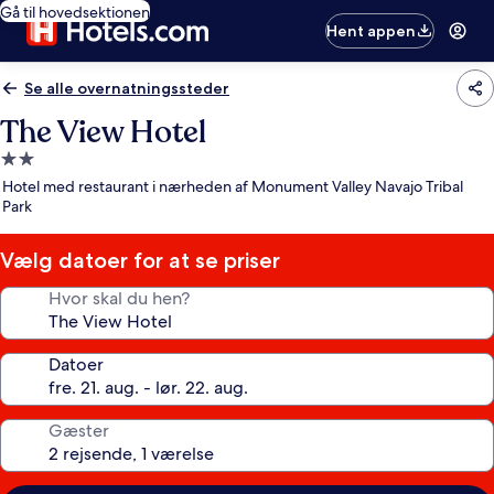
Gå til hovedsektionen
Hent appen
Se alle overnatningssteder
The View Hotel
2.0-
stjernet
Hotel med restaurant i nærheden af Monument Valley Navajo Tribal
overnatningssted
Park
Vælg datoer for at se priser
Hvor skal du hen?
Datoer
Gæster