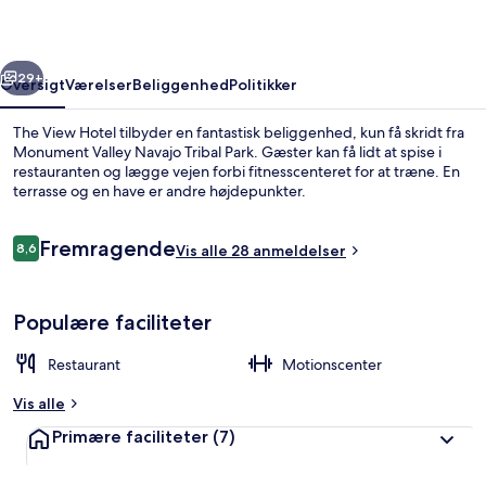
rige
Næste
29+
Oversigt
Værelser
Beliggenhed
Politikker
The View Hotel tilbyder en fantastisk beliggenhed, kun få skridt fra
Monument Valley Navajo Tribal Park. Gæster kan få lidt at spise i
restauranten og lægge vejen forbi fitnesscenteret for at træne. En
terrasse og en have er andre højdepunkter.
Anmeldelser
Fremragende
8,6
Vis alle 28 anmeldelser
8,6 ud af 10.
Udsigt fra overnatningsstedet
Populære faciliteter
Restaurant
Motionscenter
Vis alle
Primære faciliteter
(7)