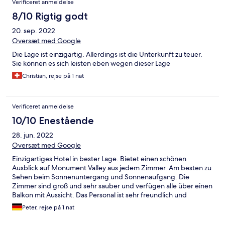
Verificeret anmeldelse
8/10 Rigtig godt
20. sep. 2022
Oversæt med Google
Die Lage ist einzigartig. Allerdings ist die Unterkunft zu teuer.
Sie können es sich leisten eben wegen dieser Lage
Christian, rejse på 1 nat
Verificeret anmeldelse
10/10 Enestående
28. jun. 2022
Oversæt med Google
Einzigartiges Hotel in bester Lage. Bietet einen schönen
Ausblick auf Monument Valley aus jedem Zimmer. Am besten zu
Sehen beim Sonnenuntergang und Sonnenaufgang. Die
Zimmer sind groß und sehr sauber und verfügen alle über einen
Balkon mit Aussicht. Das Personal ist sehr freundlich und
Hilfsbereit. Die Unterkunft ist sehr sicher und wird nachts vom
Peter, rejse på 1 nat
Sicherheitsdienst bewacht. Vor Ort ist ein Restaurant und ein
Souvenir-Geschäft. Es verfügt über ein schnelles WLAN.