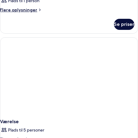
Plads til 1 person
Flere
Flere oplysninger
oplysninger
om
Se priser
Værelse
Værelse
Plads til 5 personer