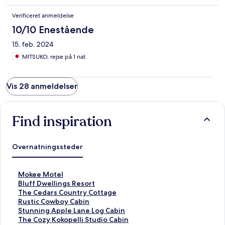
Verificeret anmeldelse
10/10 Enestående
15. feb. 2024
MITSUKO, rejse på 1 nat
Vis 28 anmeldelser
Find inspiration
Overnatningssteder
L
Mokee Motel
i
L
Bluff Dwellings Resort
n
i
L
The Cedars Country Cottage
k
n
i
L
Rustic Cowboy Cabin
å
k
n
i
L
Stunning Apple Lane Log Cabin
b
å
k
n
i
L
The Cozy Kokopelli Studio Cabin