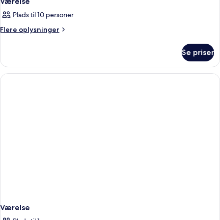
Værelse
Plads til 10 personer
Flere
Flere oplysninger
oplysninger
om
Se priser
Værelse
Værelse