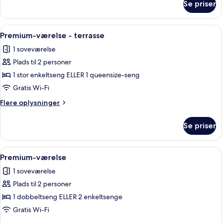
Se priser
Standardværelse
Indlæs
Minibar, pengeskab på værelset, skri
11
Premium-værelse - terrasse
alle
1 soveværelse
billeder
Plads til 2 personer
af
Premium-
1 stor enkeltseng ELLER 1 queensize-seng
værelse
Gratis Wi-Fi
-
Flere
Flere oplysninger
terrasse
oplysninger
om
Se priser
Premium-
værelse
-
Indlæs
Et hotelværelse med en stor seng, to s
9
terrasse
Premium-værelse
alle
1 soveværelse
billeder
Plads til 2 personer
af
Premium-
1 dobbeltseng ELLER 2 enkeltsenge
værelse
Gratis Wi-Fi