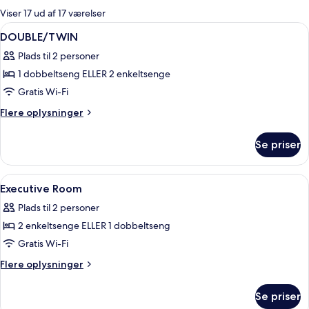
for
Viser 17 ud af 17 værelser
værelser
Indlæs
Lobby
50
DOUBLE/TWIN
alle
Plads til 2 personer
billeder
1 dobbeltseng ELLER 2 enkeltsenge
af
DOUBLE/TWIN
Gratis Wi-Fi
Flere
Flere oplysninger
oplysninger
om
Se priser
DOUBLE/TWIN
Indlæs
Minibar, pengeskab på værelset, skri
7
Executive Room
alle
Plads til 2 personer
billeder
2 enkeltsenge ELLER 1 dobbeltseng
af
Executive
Gratis Wi-Fi
Room
Flere
Flere oplysninger
oplysninger
om
Se priser
Executive