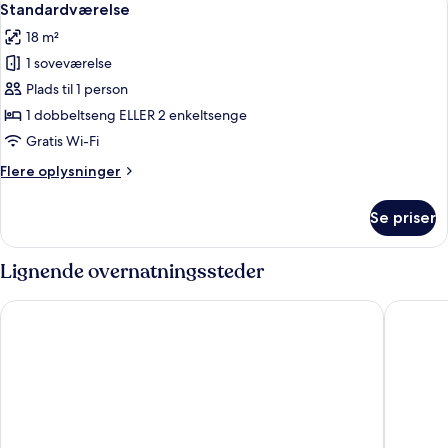
9
bed)
Standardværelse
alle
18 m²
billeder
1 soveværelse
af
Standardværelse
Plads til 1 person
1 dobbeltseng ELLER 2 enkeltsenge
Gratis Wi-Fi
Flere
Flere oplysninger
oplysninger
om
Se priser
Standardværelse
Lignende overnatningssteder
Barceló Sants
Cataloni