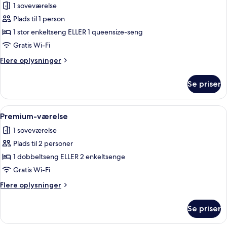
1 soveværelse
billeder
Plads til 1 person
af
Premium-
1 stor enkeltseng ELLER 1 queensize-seng
værelse
Gratis Wi-Fi
-
Flere
Flere oplysninger
terrasse
oplysninger
om
Se priser
Premium-
værelse
-
Indlæs
Et hotelværelse med en stor seng, to 
10
terrasse
Premium-værelse
alle
1 soveværelse
billeder
Plads til 2 personer
af
Premium-
1 dobbeltseng ELLER 2 enkeltsenge
værelse
Gratis Wi-Fi
Flere
Flere oplysninger
oplysninger
om
Se priser
Premium-
værelse