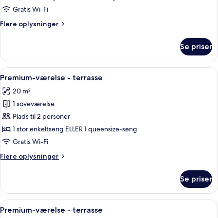
Room,
Gratis Wi-Fi
Single
Flere
Flere oplysninger
oplysninger
om
Se priser
Superior
Room,
Single
Indlæs
Et hotelværelse med en stor seng, et s
16
Premium-værelse - terrasse
alle
20 m²
billeder
1 soveværelse
af
Premium-
Plads til 2 personer
værelse
1 stor enkeltseng ELLER 1 queensize-seng
-
Gratis Wi-Fi
terrasse
Flere
Flere oplysninger
oplysninger
om
Se priser
Premium-
værelse
-
Indlæs
Et hotelværelse med en stor seng, et s
16
terrasse
Premium-værelse - terrasse
alle