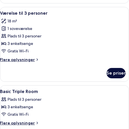
Room
Indlæs
Et hotelværelse med skrivebord, to se
9
Værelse til 3 personer
alle
18 m²
billeder
1 soveværelse
af
Værelse
Plads til 3 personer
til
3 enkeltsenge
3
Gratis Wi-Fi
personer
Flere
Flere oplysninger
oplysninger
om
Se priser
Værelse
til
3
Indlæs
Minibar, pengeskab på værelset, skri
3
personer
Basic Triple Room
alle
Plads til 3 personer
billeder
3 enkeltsenge
af
Basic
Gratis Wi-Fi
Triple
Flere
Flere oplysninger
Room
oplysninger