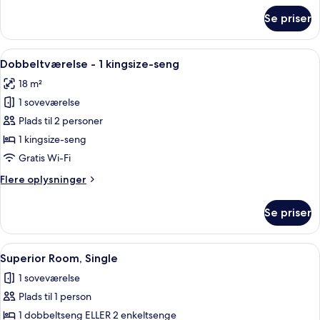
om
Se priser
Basic
Triple
Room
Indlæs
Et hotelværelse med en seng, et skri
7
Dobbeltværelse - 1 kingsize-seng
alle
18 m²
billeder
1 soveværelse
af
Dobbeltværelse
Plads til 2 personer
-
1 kingsize-seng
1
Gratis Wi-Fi
kingsize-
Flere
Flere oplysninger
seng
oplysninger
om
Se priser
Dobbeltværelse
-
1
Indlæs
Et hotelværelse med en stor seng, to 
8
kingsize-
Superior Room, Single
alle
seng
1 soveværelse
billeder
Plads til 1 person
af
Superior
1 dobbeltseng ELLER 2 enkeltsenge