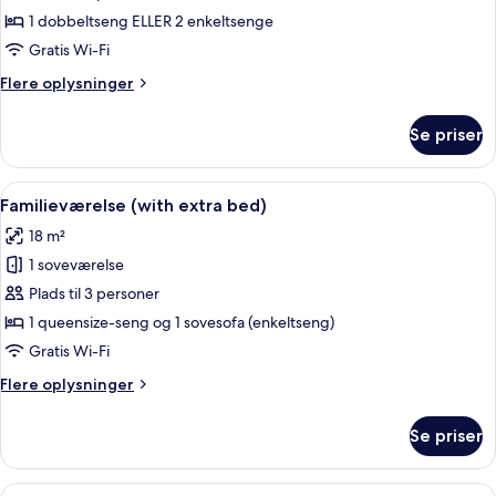
1 dobbeltseng ELLER 2 enkeltsenge
Gratis Wi-Fi
Flere
Flere oplysninger
oplysninger
om
Se priser
Standardværelse
Indlæs
Et hotelværelse med to senge, en træs
9
Familieværelse (with extra bed)
alle
18 m²
billeder
1 soveværelse
af
Familieværelse
Plads til 3 personer
(with
1 queensize-seng og 1 sovesofa (enkeltseng)
extra
Gratis Wi-Fi
bed)
Flere
Flere oplysninger
oplysninger
om
Se priser
Familieværelse
(with
extra
Indlæs
Et hotelværelse med seng, skrivebord, 