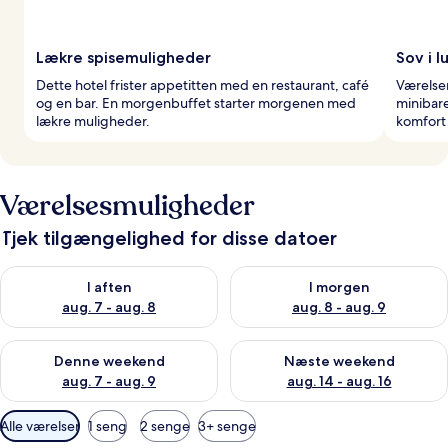
Lækre spisemuligheder
Sov i l
Dette hotel frister appetitten med en restaurant, café
Værelser
og en bar. En morgenbuffet starter morgenen med
minibare
lækre muligheder.
komfort 
Værelsesmuligheder
Tjek tilgængelighed for disse datoer
Tjek tilgængelighed for i aften aug. 7 - aug. 8
Tjek tilgængelighed for i morg
I aften
I morgen
aug. 7 - aug. 8
aug. 8 - aug. 9
Tjek tilgængelighed for denne weekend aug. 7 - aug. 9
Tjek tilgængelighed for næste
Denne weekend
Næste weekend
aug. 7 - aug. 9
aug. 14 - aug. 16
Tilgængelige
Alle værelser
1 seng
2 senge
3+ senge
filtre