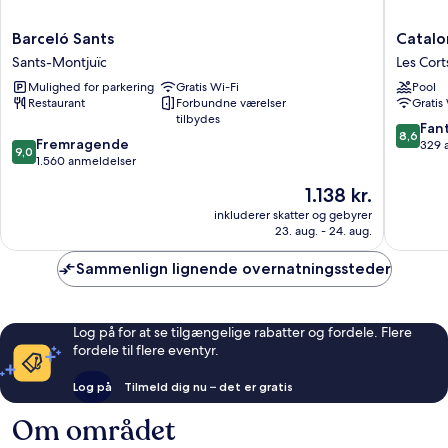
Barceló
Cataloni
Barceló Sants
Catalo
Sants
Rigolett
Sants-Montjuïc
Les Cort
Sants-
Hotel
Mulighed for parkering
Gratis Wi-Fi
Pool
Montjuïc
Les
Restaurant
Forbundne værelser
Gratis
Corts
tilbydes
8.6
Fant
8,6
9.0
Fremragende
ud
329 
9,0
ud
1.560 anmeldelser
af
af
10,
Prisen
1.138 kr.
10,
Fantasti
er
Fremragende,
inkluderer skatter og gebyrer
329
1.138 kr.
23. aug. - 24. aug.
1.560
anmelde
anmeldelser
Sammenlign lignende overnatningssteder
Log på for at se tilgængelige rabatter og fordele. Flere
fordele til flere eventyr.
Log på
Tilmeld dig nu – det er gratis
Om området