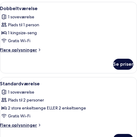
Indlæs
Et hotelværelse med seng, skrivebord
7
Dobbeltværelse
alle
1 soveværelse
billeder
Plads til 1 person
af
Dobbeltværelse
1 kingsize-seng
Gratis Wi-Fi
Flere
Flere oplysninger
oplysninger
om
Se priser
Dobbeltværelse
Indlæs
Minibar, pengeskab på værelset, skri
6
Standardværelse
alle
1 soveværelse
billeder
Plads til 2 personer
af
Standardværelse
2 store enkeltsenge ELLER 2 enkeltsenge
Gratis Wi-Fi
Flere
Flere oplysninger
oplysninger
om