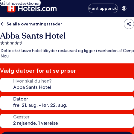
Gå til hovedsektionen
Hent appen
Se alle overnatningssteder
Abba Sants Hotel
4.5-
stjernet
Dette eksklusive hotel tilbyder restaurant og ligger i nærheden af Camp
overnatningssted
Nou
Vælg datoer for at se priser
Hvor skal du hen?
Datoer
Gæster