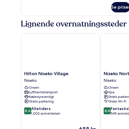
om
Room
Se prise
Premier
Hollywood
Twin
Lignende overnatningssteder
Room
Hilton Niseko Village
Niseko Northe
Hilton
Niseko
Hilton Niseko Village
Niseko Nort
Niseko
Northern
Niseko
Niseko
Village
Resort
Onsen
Onsen
Niseko
An'nupuri
Lufthavnstransport
Spa
Niseko
Kæledyrsvenligt
Gratis parker
Gratis parkering
Gratis Wi-Fi
8.4
8.8
Alletiders
Fantastis
8,4
8,8
ud
ud
1.002 anmeldelser
549 anmeld
af
af
10,
10,
Prisen