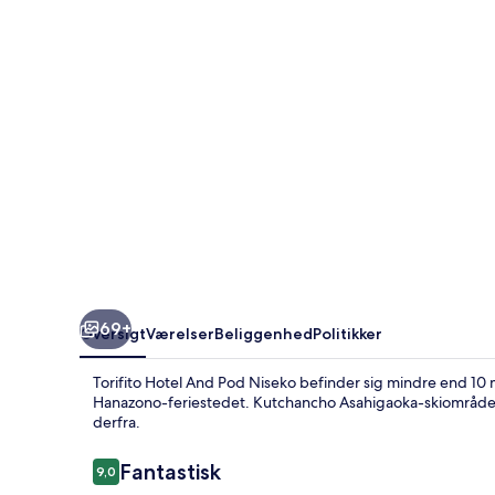
Niseko
69+
Oversigt
Værelser
Beliggenhed
Politikker
Torifito Hotel And Pod Niseko befinder sig mindre end 10
Hanazono-feriestedet. Kutchancho Asahigaoka-skiområdet 
derfra.
Anmeldelser
Fantastisk
9,0
9,0 ud af 10.