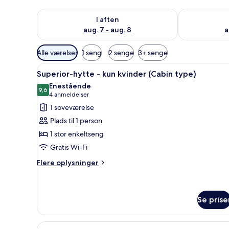
Tjek tilgængelighed for i aften aug. 7 - aug. 8
Tjek tilgænge
I aften
aug. 7 - aug. 8
a
Tilgængelige
Alle værelser
1 seng
2 senge
3+ senge
filtre
Indlæs
Superior-hytte - kun kvinder 
for
8
Superior-hytte - kun kvinder (Cabin type)
alle
værelser
Enestående
billeder
9,6
9,6 ud af 10
(4
4 anmeldelser
af
anmeldelser)
1 soveværelse
Superior-
Plads til 1 person
hytte
1 stor enkeltseng
-
Gratis Wi-Fi
kun
kvinder
Flere
Flere oplysninger
oplysninger
(Cabin
om
type)
Superior-
hytte
Se prise
-
kun
Indlæs
Et hotelværelse med to senge,
kvinder