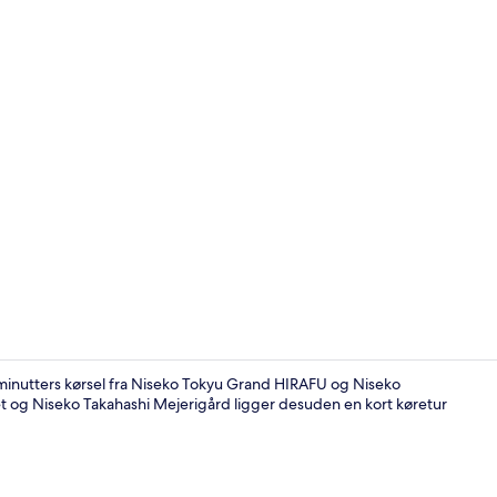
Dundyner, p
 minutters kørsel fra Niseko Tokyu Grand HIRAFU og Niseko
og Niseko Takahashi Mejerigård ligger desuden en kort køretur
Restaurant