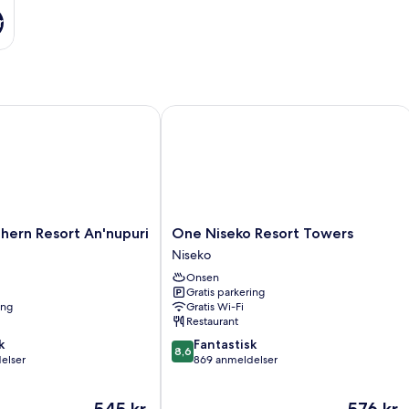
r
rn Resort An'nupuri
One Niseko Resort Towers
One
hern Resort An'nupuri
One Niseko Resort Towers
Niseko
Niseko
Resort
Onsen
Towers
Gratis parkering
Niseko
ing
Gratis Wi-Fi
Restaurant
8.6
k
Fantastisk
8,6
ud
elser
869 anmeldelser
af
10,
Prisen
Prisen