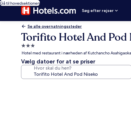
Gå til hovedsektionen
Søg efter rejser
Se alle overnatningssteder
Torifito Hotel And Pod
3.0-
stjernet
Hotel med restaurant i nærheden af Kutchancho Asahigaok
overnatningssted
Vælg datoer for at se priser
Hvor skal du hen?
Billedgalleri
for
Torifito
Hotel
And
Pod