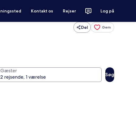
tningssted
Kontakt os
Rejser
Log på
Del
Gem
Gæster
Søg