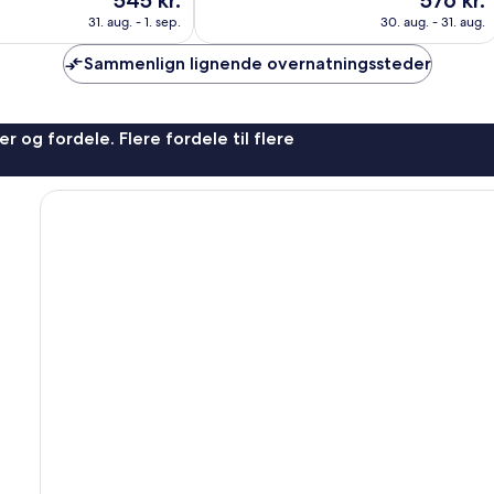
545 kr.
576 kr.
Fantastisk,
er
er
869
31. aug. - 1. sep.
30. aug. - 31. aug.
545 kr.
576 kr.
anmeldelser
Sammenlign lignende overnatningssteder
r og fordele. Flere fordele til flere