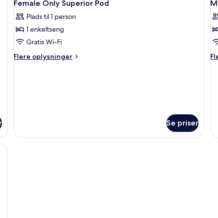
1
Bunk
Female Only Superior Pod
M
(C
alle
al
beds)
ty
Plads til 1 person
billeder
b
1 enkeltseng
af
a
Female
M
Gratis Wi-Fi
Only
O
Flere
Fl
Flere oplysninger
Fl
Superior
S
oplysninger
op
om
o
Pod
P
Female
Ma
Only
On
Superior
Su
Pod
P
r
Se priser
ng, sofa, sofabord, fjernsyn og radiator.