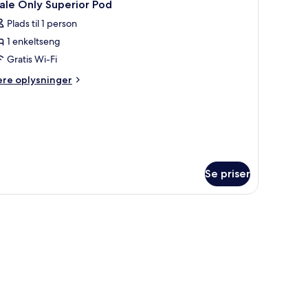
1
ale Only Superior Pod
abin
le
pe)
Plads til 1 person
illeder
1 enkeltseng
f
ale
Gratis Wi-Fi
nly
ere
ere oplysninger
uperior
lysninger
m
od
le
ly
perior
od
Se priser