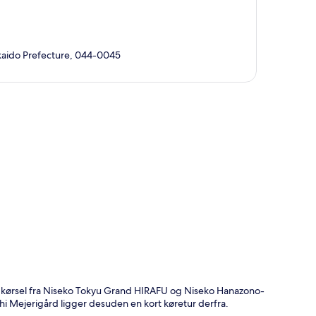
kkaido Prefecture, 044-0045
t
s kørsel fra Niseko Tokyu Grand HIRAFU og Niseko Hanazono-
 Mejerigård ligger desuden en kort køretur derfra.