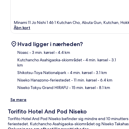
Minami 11 Jo Nishi 1 46 1 Kutchan Cho, Abuta Gun, Kutchan, Ho
Åbn kort
Hvad ligger i nærheden?
Noasc
- 3 min. kørsel
- 4.4 km
Kutchancho Asahigaoka-skiområdet
- 4 min. kørsel
- 3.1
km
Kor
Shikotsu-Toya Nationalpark
- 4 min. kørsel
- 3.1 km
Niseko Hanazono-feriestedet
- 11 min. kørsel
- 6.4 km
Niseko Tokyu Grand HIRAFU
- 15 min. kørsel
- 8.1 km
Se mere
Torifito Hotel And Pod Niseko
Torifito Hotel And Pod Niseko befinder sig mindre end 10 minutter
feriestedet. Kutchancho Asahigaoka-skiområdet og Niseko Takahashi
Oplysninger om afbestillingsrettigheder