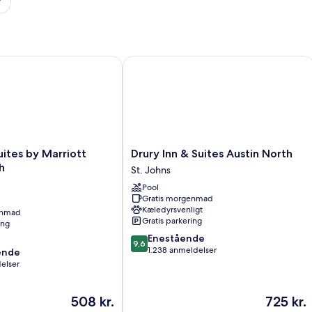
ites by Marriott Austin North
Drury Inn & Suites Austin North
Drury
uites by Marriott
Drury Inn & Suites Austin North
Inn
h
St. Johns
&
Pool
Suites
Gratis morgenmad
Austin
Kæledyrsvenligt
enmad
North
Gratis parkering
ing
St.
9.6
Enestående
Johns
9,6
ud
1.238 anmeldelser
ende
af
elser
10,
Enestående,
Prisen
Prisen
508 kr.
725 kr.
1.238
,
er
er