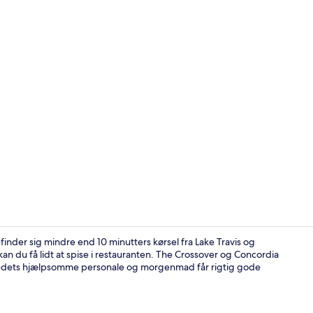
Udendørsom
nder sig mindre end 10 minutters kørsel fra Lake Travis og
kan du få lidt at spise i restauranten. The Crossover og Concordia
 Stedets hjælpsomme personale og morgenmad får rigtig gode
Gratis morg