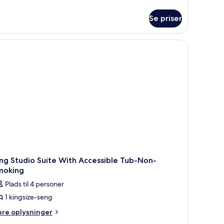
lysninger
m
Se priser
andicapvenligt
udiolejlighed
adekar
ngsize-
ng
ndicapvenligt
dekar
ng Studio Suite With Accessible Tub-Non-
moking
Plads til 4 personer
1 kingsize-seng
ere
ere oplysninger
lysninger