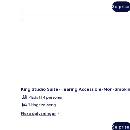
In
Se prise
Shower)
King Studio Suite-Hearing Accessible-Non-Smoki
Plads til 4 personer
1 kingsize-seng
Flere
Flere oplysninger
oplysninger
om
Se prise
King