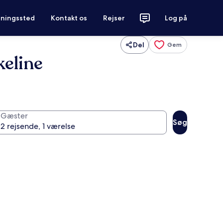
tningssted
Kontakt os
Rejser
Log på
Del
Gem
eline
Gæster
Søg