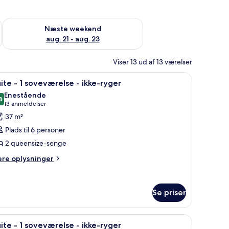
d aug. 14 - aug. 16
Tjek tilgængelighed for næste weekend aug. 21 - aug. 23
Næste weekend
aug. 21 - aug. 23
Viser 13 ud af 13 værelser
syn, et skrivebord og en ventilator.
ndlæs
Et hotelværelse med to senge, et fjernsyn, en 
4
ite - 1 soveværelse - ikke-ryger
le
Enestående
illeder
8
9,8 ud af 10
(13
13 anmeldelser
f
anmeldelser)
37 m²
uite
Plads til 6 personer
2 queensize-senge
ere
oveværelse
ere oplysninger
lysninger
m
kke-
ite
Se priser
yger
veværelse
ladskærms-tv, et skrivebord og en ventilator.
ndlæs
En pænt redt seng med et sengegærde, to sen
5
ite - 1 soveværelse - ikke-ryger