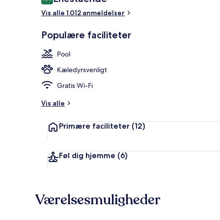
9,4 ud af 10.
Vis alle 1.012 anmeldelser
Udendørsom
Populære faciliteter
Pool
Kæledyrsvenligt
Gratis Wi-Fi
Vis alle
Primære faciliteter
(12)
Føl dig hjemme
(6)
Værelsesmuligheder