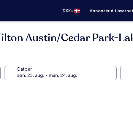
•
DKK
Annoncér dit overna
lton Austin/Cedar Park-Lak
Datoer