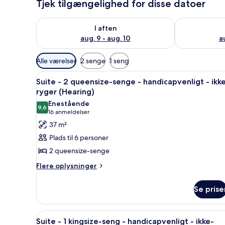
Tjek tilgængelighed for disse datoer
Tjek tilgængelighed for i aften aug. 9 - aug. 10
Tjek tilgængel
I aften
aug. 9 - aug. 10
au
Tilgængelige
Alle værelser
2 senge
1 seng
filtre
Indlæs
Et hotelværelse med sofa, lille 
for
5
Suite - 2 queensize-senge - handicapvenligt - ikk
alle
værelser
ryger (Hearing)
billeder
Enestående
9,6
af
9,6 ud af 10
(16
16 anmeldelser
Suite
anmeldelser)
37 m²
-
Plads til 6 personer
2
2 queensize-senge
queensize-
Flere
Flere oplysninger
senge
oplysninger
-
om
Se prise
handicapvenligt
Suite
-
-
2
ikke-
Indlæs
Et hotelværelse med seng, fjer
3
queensize-
Suite - 1 kingsize-seng - handicapvenligt - ikke-