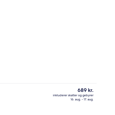
råde
Lobby
Den
689 kr.
nuværende
inkluderer skatter og gebyrer
pris
16. aug. - 17. aug.
enmadsbuffet hver dag
Indendørs pool, åben fra kl. 06.00 til k
er
689 kr.