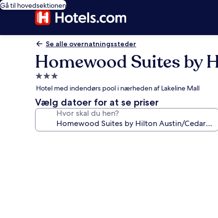
Gå til hovedsektionen
Se alle overnatningssteder
Homewood Suites by Hi
3.0-
stjernet
Hotel med indendørs pool i nærheden af Lakeline Mall
overnatningssted
Vælg datoer for at se priser
Hvor skal du hen?
Billedgalleri
for
Homewood
Suites
by
Hilton