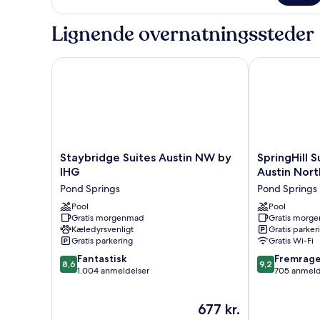
Studio
Suite-
Lignende overnatningssteder
Hearing
Accessible-
Non-
Staybridge Suites Austin NW by IHG
SpringHill Su
Smoking
Staybridge
SpringHill
Staybridge Suites Austin NW by
SpringHill S
Suites
Suites
IHG
Austin Nort
Austin
by
Pond Springs
Pond Springs
NW
Marriott
by
Pool
Austin
Pool
Gratis morgenmad
Gratis morg
IHG
North
Kæledyrsvenligt
Gratis parker
Pond
Pond
Gratis parkering
Gratis Wi-Fi
Springs
Springs
8.6
9.2
Fantastisk
Fremrag
8,6
9,2
ud
ud
1.004 anmeldelser
705 anmeld
af
af
10,
10,
Prisen
677 kr.
Fantastisk,
Fremragende
er