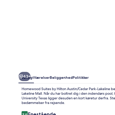
Austin/Cedar
Park-
Lakeline
43+
Oversigt
Værelser
Beliggenhed
Politikker
Homewood Suites by Hilton Austin/Cedar Park-Lakeline befi
Lakeline Mall. Når du har boltret dig i den indendørs pool, 
University Texas ligger desuden en kort køretur derfra.
bedømmelser fra rejsende.
Anmeldelser
Enestående
9,4