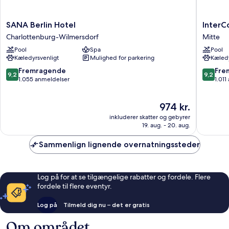
SANA
InterCon
SANA Berlin Hotel
InterC
Berlin
Berlin
Charlottenburg-Wilmersdorf
Mitte
Hotel
by
Pool
Spa
Pool
Charlottenburg-
IHG
Kæledyrsvenligt
Mulighed for parkering
Kæledy
Wilmersdorf
Mitte
9.2
9.2
Fremragende
Fre
9,2
9,2
ud
ud
1.055 anmeldelser
1.011
af
af
10,
10,
Prisen
974 kr.
Fremragende,
Fremrag
er
1.055
1.011
inkluderer skatter og gebyrer
974 kr.
anmeldelser
anmelde
19. aug. - 20. aug.
Sammenlign lignende overnatningssteder
Log på for at se tilgængelige rabatter og fordele. Flere
fordele til flere eventyr.
Log på
Tilmeld dig nu – det er gratis
Om området