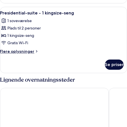
Superior
Room
Indlæs
En moderne stue med sofa, sofabord i 
12
Presidential-suite - 1 kingsize-seng
alle
1 soveværelse
billeder
Plads til 2 personer
af
Presidential-
1 kingsize-seng
suite
Gratis Wi-Fi
-
Flere
Flere oplysninger
1
oplysninger
kingsize-
om
Se priser
Presidential-
seng
suite
-
Lignende overnatningssteder
1
kingsize-
SANA Berlin Hotel
InterCon
seng