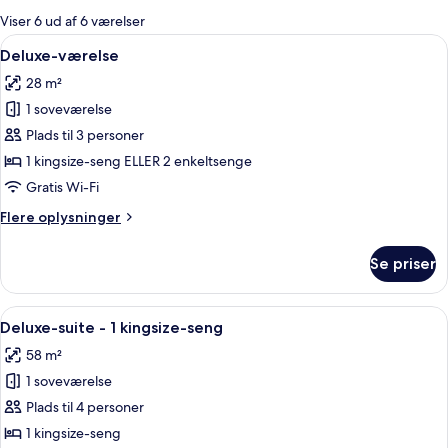
for
Viser 6 ud af 6 værelser
værelser
Indlæs
Et hotelværelse med en seng, to stole,
8
Deluxe-værelse
alle
28 m²
billeder
1 soveværelse
af
Deluxe-
Plads til 3 personer
værelse
1 kingsize-seng ELLER 2 enkeltsenge
Gratis Wi-Fi
Flere
Flere oplysninger
oplysninger
om
Se priser
Deluxe-
værelse
Indlæs
Et hotelværelse med en stor seng, en 
8
Deluxe-suite - 1 kingsize-seng
alle
58 m²
billeder
1 soveværelse
af
Deluxe-
Plads til 4 personer
suite
1 kingsize-seng