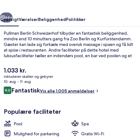
rige
Næste
66+
Oversigt
Værelser
Beliggenhed
Politikker
Pullman Berlin Schweizerhof tilbyder en fantastisk beliggenhed,
mindre end 10 minutters gang fra Zoo Berlin og Kurfürstendamm.
Gæster kan lade sig forkæle med svensk massage i spaen og få lidt
at spise i restauranten. Andre faciliteter på dette hotel med
luksusfaciliteter tæller en indendørs pool, en bar ved poolen og et
døgnåbent motionscenter. Rejsende har godt at sige om stedets
hjælpsomme personale og generelle forhold. Overnatningsstedet
Den
1.033 kr.
ligger kun en kort gåtur fra offentlig transport: Wittenbergplatz U-
nuværende
inkluderer skatter og gebyrer
Bahn ligger 10 minutter væk og Zoologischer Garten U-Bahn ligger
pris
10. aug. - 11. aug.
10 minutter derfra.
Terrasse/gårdhave
er
Anmeldelser
Fantastisk
9,0
Vis alle 1.005 anmeldelser
1.033 kr.
9,0 ud af 10.
Populære faciliteter
Pool
Spa
Mulighed for parkering
Gratis Wi-Fi