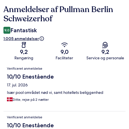
Anmeldelser af Pullman Berlin
Anmeldelser
Schweizerhof
Fantastisk
9,0
1.005 anmeldelser
9,2
9,0
9,2
Rengøring
Faciliteter
Service og personale
Anmeldelser
Verificeret anmeldelse
10/10 Enestående
17. jul. 2026
Især pool området nød vi, samt hotellets beliggenhed
Ditte, rejse på 2 nætter
Verificeret anmeldelse
10/10 Enestående