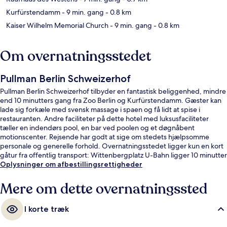
Kurfürstendamm
- 9 min. gang
- 0.8 km
Kaiser Wilhelm Memorial Church
- 9 min. gang
- 0.8 km
Om overnatningsstedet
Pullman Berlin Schweizerhof
Pullman Berlin Schweizerhof tilbyder en fantastisk beliggenhed, mindre
end 10 minutters gang fra Zoo Berlin og Kurfürstendamm. Gæster kan
lade sig forkæle med svensk massage i spaen og få lidt at spise i
restauranten. Andre faciliteter på dette hotel med luksusfaciliteter
tæller en indendørs pool, en bar ved poolen og et døgnåbent
motionscenter. Rejsende har godt at sige om stedets hjælpsomme
personale og generelle forhold. Overnatningsstedet ligger kun en kort
gåtur fra offentlig transport: Wittenbergplatz U-Bahn ligger 10 minutter
væk og Zoologischer Garten U-Bahn ligger 10 minutter derfra.
Oplysninger om afbestillingsrettigheder
Mere om dette overnatningssted
I korte træk