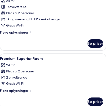
24 m²
billeder
1 soveværelse
af
Superior-
Plads til 2 personer
værelse
1 kingsize-seng ELLER 2 enkeltsenge
Gratis Wi-Fi
Flere
Flere oplysninger
oplysninger
om
Se priser
Superior-
værelse
Indlæs
Et hotelværelse med et glasbord, en st
8
Premium Superior Room
alle
24 m²
billeder
Plads til 2 personer
af
Premium
2 enkeltsenge
Superior
Gratis Wi-Fi
Room
Flere
Flere oplysninger
oplysninger
om
Se priser
Premium