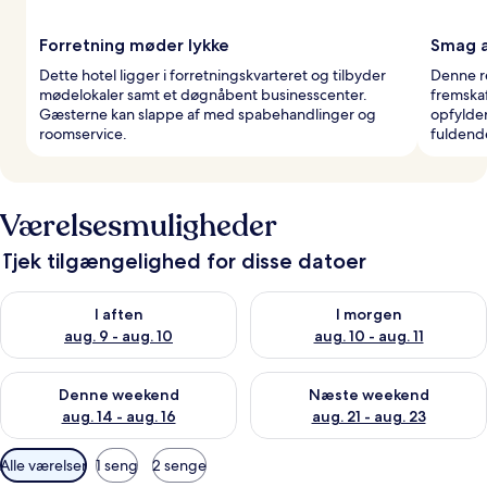
Forretning møder lykke
Smag a
Dette hotel ligger i forretningskvarteret og tilbyder
Denne re
mødelokaler samt et døgnåbent businesscenter.
fremska
Gæsterne kan slappe af med spabehandlinger og
opfylde
roomservice.
fuldend
Værelsesmuligheder
Tjek tilgængelighed for disse datoer
Tjek tilgængelighed for i aften aug. 9 - aug. 10
Tjek tilgængelighed for i morg
I aften
I morgen
aug. 9 - aug. 10
aug. 10 - aug. 11
Tjek tilgængelighed for denne weekend aug. 14 - aug. 16
Tjek tilgængelighed for næste
Denne weekend
Næste weekend
aug. 14 - aug. 16
aug. 21 - aug. 23
Tilgængelige
Alle værelser
1 seng
2 senge
filtre