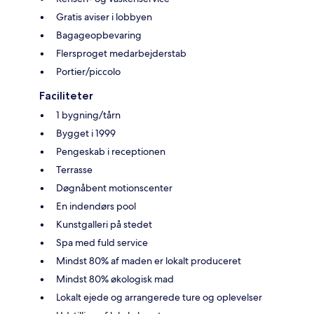
Gratis aviser i lobbyen
Bagageopbevaring
Flersproget medarbejderstab
Portier/piccolo
Faciliteter
1 bygning/tårn
Bygget i 1999
Pengeskab i receptionen
Terrasse
Døgnåbent motionscenter
En indendørs pool
Kunstgalleri på stedet
Spa med fuld service
Mindst 80% af maden er lokalt produceret
Mindst 80% økologisk mad
Lokalt ejede og arrangerede ture og oplevelser