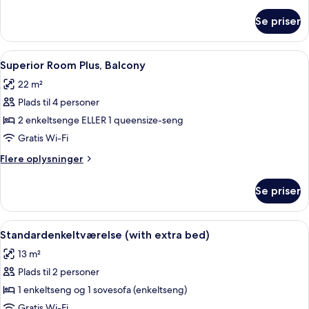
oplysninger
om
Se priser
Superior
Room
Plus
Indlæs
Et hotelværelse med en seng, en sofa, 
8
Superior Room Plus, Balcony
alle
22 m²
billeder
Plads til 4 personer
af
Superior
2 enkeltsenge ELLER 1 queensize-seng
Room
Gratis Wi-Fi
Plus,
Flere
Flere oplysninger
Balcony
oplysninger
om
Se priser
Superior
Room
Plus,
Indlæs
Et soveværelse med en seng, et skrive
8
Balcony
Standardenkeltværelse (with extra bed)
alle
13 m²
billeder
Plads til 2 personer
af
Standardenkeltværelse
1 enkeltseng og 1 sovesofa (enkeltseng)
(with
Gratis Wi-Fi