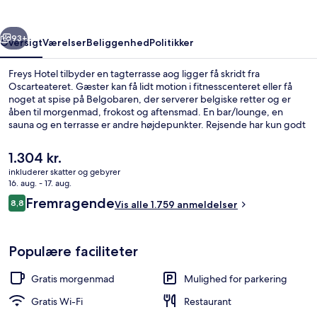
rige
Næste
93+
Oversigt
Værelser
Beliggenhed
Politikker
Freys Hotel tilbyder en tagterrasse aog ligger få skridt fra
Oscarteateret. Gæster kan få lidt motion i fitnesscenteret eller få
noget at spise på Belgobaren, der serverer belgiske retter og er
åben til morgenmad, frokost og aftensmad. En bar/lounge, en
sauna og en terrasse er andre højdepunkter. Rejsende har kun godt
at sige om stedets hjælpsomme personale og morgenmad.
Overnatningsstedet ligger kun en kort gåtur fra offentlig transport:
Den
1.304 kr.
T-Centralen (T-Bane) er få skridt derfra og Hötorget T-Bane ligger 6
nuværende
inkluderer skatter og gebyrer
minutter væk.
pris
16. aug. - 17. aug.
Terrasse/gårdhave
er
Anmeldelser
Fremragende
8,8
Vis alle 1.759 anmeldelser
1.304 kr.
8,8 ud af 10.
Populære faciliteter
Gratis morgenmad
Mulighed for parkering
Gratis Wi-Fi
Restaurant