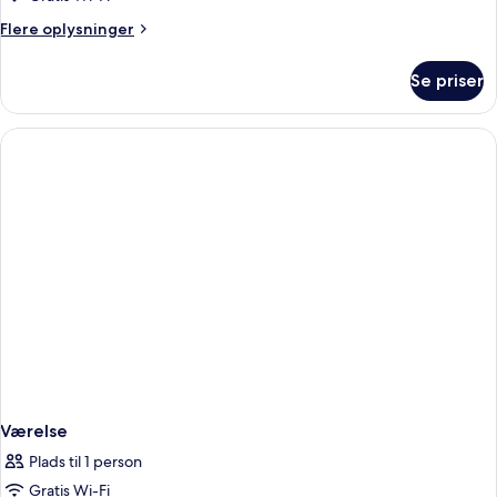
Flere
Flere oplysninger
oplysninger
om
Se priser
Værelse
Værelse
Plads til 1 person
Gratis Wi-Fi