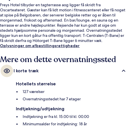
Freys Hotel tilbyder en tagterrasse aog ligger få skridt fra
Oscarteateret. Gæster kan få lidt motion i fitnesscenteret eller få noget
at spise på Belgobaren, der serverer belgiske retter og er åben til
morgenmad, frokost og aftensmad. En bar/lounge, en sauna og en
terrasse er andre højdepunkter. Rejsende har kun godt at sige om
stedets hjælpsomme personale og morgenmad. Overnatningsstedet
ligger kun en kort gåtur fra offentlig transport: T-Centralen (T-Bane) er
få skridt derfra og Hötorget T-Bane ligger 6 minutter væk.
Oplysninger om afbestillingsrettigheder
Mere om dette overnatningssted
I korte træk
Hotellets størrelse
127 værelser
Overnatningsstedet har 7 etager
Indtjekning/udtjekning
Indtjekning er fra kl. 15.00 til kl. 00.00
Minimumsalder for indtjekning: 18 år