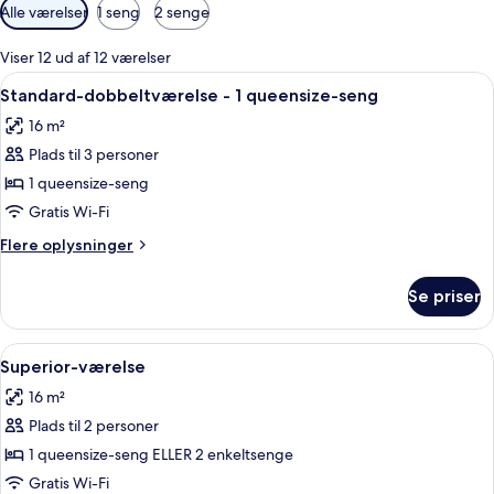
Tilgængelige
Alle værelser
1 seng
2 senge
filtre
for
Viser 12 ud af 12 værelser
værelser
Indlæs
Et soveværelse med seng, skrivebord o
19
Standard-dobbeltværelse - 1 queensize-seng
alle
16 m²
billeder
Plads til 3 personer
af
Standard-
1 queensize-seng
dobbeltværelse
Gratis Wi-Fi
-
Flere
Flere oplysninger
1
oplysninger
queensize-
om
Se priser
Standard-
seng
dobbeltværelse
-
Indlæs
Et soveværelse med en stor seng, et na
10
1
Superior-værelse
alle
queensize-
16 m²
seng
billeder
Plads til 2 personer
af
Superior-
1 queensize-seng ELLER 2 enkeltsenge
værelse
Gratis Wi-Fi