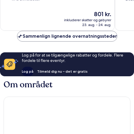
af
af
10,
10,
Prisen
801 kr.
Fantastisk,
Fantasti
er
inkluderer skatter og gebyrer
4.718
2.325
801 kr.
23. aug. - 24. aug.
anmeldelser
anmelde
Sammenlign lignende overnatningssteder
Log på for at se tilgængelige rabatter og fordele. Flere
fordele til flere eventyr.
Log på
Tilmeld dig nu – det er gratis
Om området