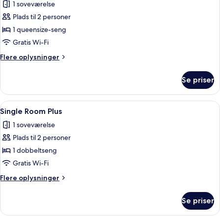
Suite
1 soveværelse
-
Plads til 2 personer
balkon
1 queensize-seng
Gratis Wi-Fi
Flere
Flere oplysninger
oplysninger
om
Se priser
Suite
-
balkon
Indlæs
Et hotelværelse med seng, skrivebord
6
Single Room Plus
alle
1 soveværelse
billeder
Plads til 2 personer
af
Single
1 dobbeltseng
Room
Gratis Wi-Fi
Plus
Flere
Flere oplysninger
oplysninger
om
Se priser
Single
Room