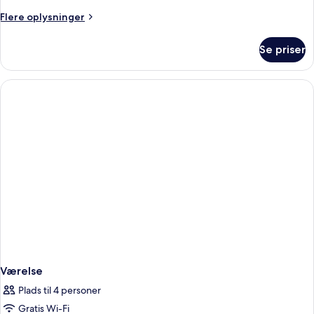
Flere
Flere oplysninger
oplysninger
om
Se priser
Værelse
Værelse
Plads til 4 personer
Gratis Wi-Fi