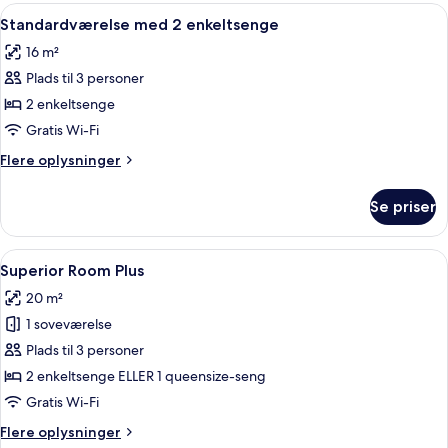
Plus
Indlæs
Et hotelværelse med seng, stol, skriv
9
Standardværelse med 2 enkeltsenge
alle
16 m²
billeder
Plads til 3 personer
af
Standardværelse
2 enkeltsenge
med
Gratis Wi-Fi
2
Flere
Flere oplysninger
enkeltsenge
oplysninger
om
Se priser
Standardværelse
med
2
Indlæs
Et hotelværelse med en stor seng, et f
21
enkeltsenge
Superior Room Plus
alle
20 m²
billeder
1 soveværelse
af
Superior
Plads til 3 personer
Room
2 enkeltsenge ELLER 1 queensize-seng
Plus
Gratis Wi-Fi
Flere
Flere oplysninger