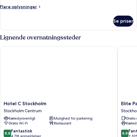
Flere
Flere oplysninger
oplysninger
om
Se priser
Værelse
Lignende overnatningssteder
Hotel C Stockholm
Elite Pal
Hotel
Elite
Hotel C Stockholm
Elite 
C
Palace
Stockholm Centrum
Stockho
Stockholm
Hotel
Kæledyrsvenligt
Mulighed for parkering
Grati
Stockholm
&
Gratis Wi-Fi
Restaurant
Kæledy
Centrum
Spa
Stockho
8.8
8.8
Fantastisk
Fant
8,8
8,8
Centru
ud
ud
4.718 anmeldelser
2.32