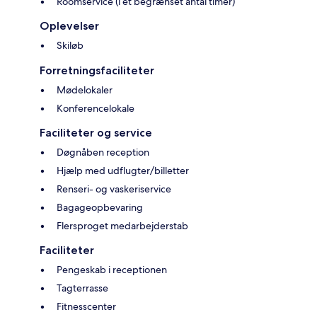
Roomservice (i et begrænset antal timer)
Oplevelser
Skiløb
Forretningsfaciliteter
Mødelokaler
Konferencelokale
Faciliteter og service
Døgnåben reception
Hjælp med udflugter/billetter
Renseri- og vaskeriservice
Bagageopbevaring
Flersproget medarbejderstab
Faciliteter
Pengeskab i receptionen
Tagterrasse
Fitnesscenter