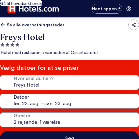
Gå til hovedsektionen
Hent appen
Se alle overnatningssteder
Freys Hotel
4.0-
stjernet
Hotel med restaurant i nærheden af Oscarteateret
overnatningssted
Vælg datoer for at se priser
Hvor skal du hen?
Datoer
Gæster
Søg