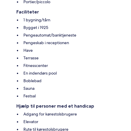
Portier/piccolo
Faciliteter
1 bygning/tårn
Bygget i 1925
Pengeautomat/banktjeneste
Pengeskab i receptionen
Have
Terrasse
Fitnesscenter
En indendørs pool
Boblebad
Sauna
Festsal
Hjælp til personer med et handicap
Adgang for kørestolsbrugere
Elevator
Rute til kørestolsbrugere