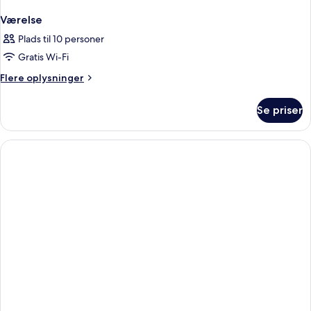
Værelse
Plads til 10 personer
Gratis Wi-Fi
Flere
Flere oplysninger
oplysninger
om
Se priser
Værelse