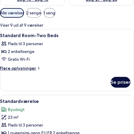
Tilgængelige
Alle værelser
2 senge
1 seng
filtre
for
Viser 9 ud af 9 værelser
værelser
Indlæs
Pengeskab på værelset, skrivebord, gr
3
Standard Room-Two Beds
alle
Plads til 3 personer
billeder
2 enkeltsenge
af
Standard
Gratis Wi-Fi
Room-
Flere
Flere oplysninger
Two
oplysninger
om
Beds
Se priser
Standard
Room-
Two
Indlæs
Et hotelværelse med en seng, sengebor
3
Beds
Standardværelse
alle
Byudsigt
billeder
23 m²
af
Standardværelse
Plads til 3 personer
1 queensize-seng ELLER 2 enkeltsenge