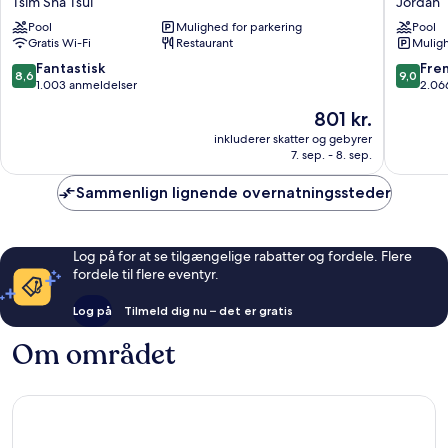
Tsim Sha Tsui
Jordan
Golden
Jordan
Pool
Mulighed for parkering
Pool
Mile
Gratis Wi-Fi
Restaurant
Muligh
Hong
Kong
8.6
9.0
Fantastisk
Fre
8,6
9,0
by
ud
ud
1.003 anmeldelser
2.06
IHG
af
af
Prisen
801 kr.
Tsim
10,
10,
er
Sha
Fantastisk,
Fremrag
inkluderer skatter og gebyrer
801 kr.
Tsui
7. sep. - 8. sep.
1.003
2.066
anmeldelser
anmelde
Sammenlign lignende overnatningssteder
Log på for at se tilgængelige rabatter og fordele. Flere
fordele til flere eventyr.
Log på
Tilmeld dig nu – det er gratis
Om området