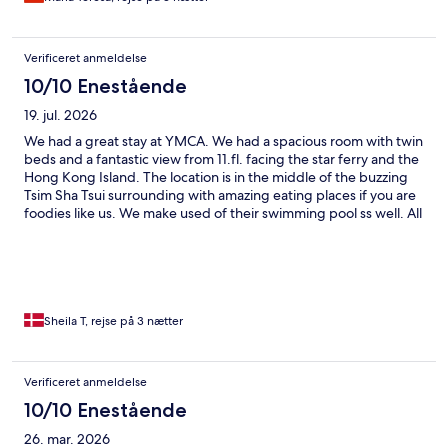
Verificeret anmeldelse
10/10 Enestående
19. jul. 2026
We had a great stay at YMCA. We had a spacious room with twin
beds and a fantastic view from 11.fl. facing the star ferry and the
Hong Kong Island. The location is in the middle of the buzzing
Tsim Sha Tsui surrounding with amazing eating places if you are
foodies like us. We make used of their swimming pool ss well. All
in all we had a great stay at YMCA and will definitely
recommend this hotel to others!
Sheila T, rejse på 3 nætter
Verificeret anmeldelse
10/10 Enestående
26. mar. 2026