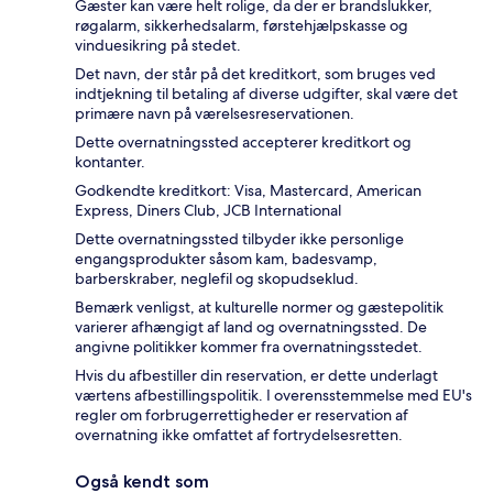
Gæster kan være helt rolige, da der er brandslukker,
røgalarm, sikkerhedsalarm, førstehjælpskasse og
vinduesikring på stedet.
Det navn, der står på det kreditkort, som bruges ved
indtjekning til betaling af diverse udgifter, skal være det
primære navn på værelsesreservationen.
Dette overnatningssted accepterer kreditkort og
kontanter.
Godkendte kreditkort: Visa, Mastercard, American
Express, Diners Club, JCB International
Dette overnatningssted tilbyder ikke personlige
engangsprodukter såsom kam, badesvamp,
barberskraber, neglefil og skopudseklud.
Bemærk venligst, at kulturelle normer og gæstepolitik
varierer afhængigt af land og overnatningssted. De
angivne politikker kommer fra overnatningsstedet.
Hvis du afbestiller din reservation, er dette underlagt
værtens afbestillingspolitik. I overensstemmelse med EU's
regler om forbrugerrettigheder er reservation af
overnatning ikke omfattet af fortrydelsesretten.
Også kendt som