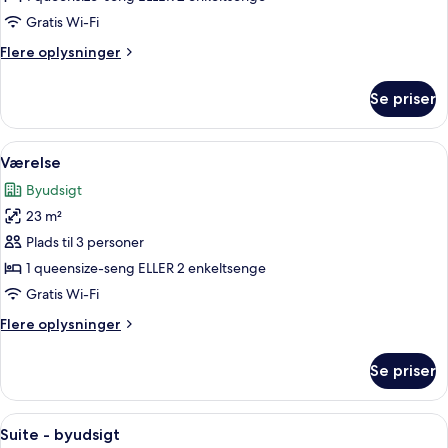
Gratis Wi-Fi
Flere
Flere oplysninger
oplysninger
om
Se priser
Standardværelse
Indlæs
Et hotelværelse med en stor seng, et s
3
Værelse
alle
Byudsigt
billeder
23 m²
af
Værelse
Plads til 3 personer
1 queensize-seng ELLER 2 enkeltsenge
Gratis Wi-Fi
Flere
Flere oplysninger
oplysninger
om
Se priser
Værelse
Indlæs
Et hotelværelse med en stor seng, et f
5
Suite - byudsigt
alle