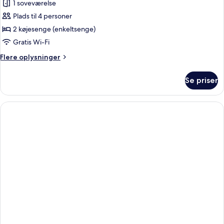
Basic-
1 soveværelse
fællessovesal
Plads til 4 personer
2 køjesenge (enkeltsenge)
Gratis Wi-Fi
Flere
Flere oplysninger
oplysninger
om
Se priser
Basic-
fællessovesal