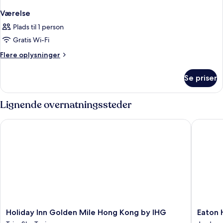
Værelse
Plads til 1 person
Gratis Wi-Fi
Flere
Flere oplysninger
oplysninger
om
Se priser
Værelse
Lignende overnatningssteder
Holiday Inn Golden Mile Hong Kong by IHG
Eaton H
Holiday
Eaton
Holiday Inn Golden Mile Hong Kong by IHG
Eaton 
Inn
HK