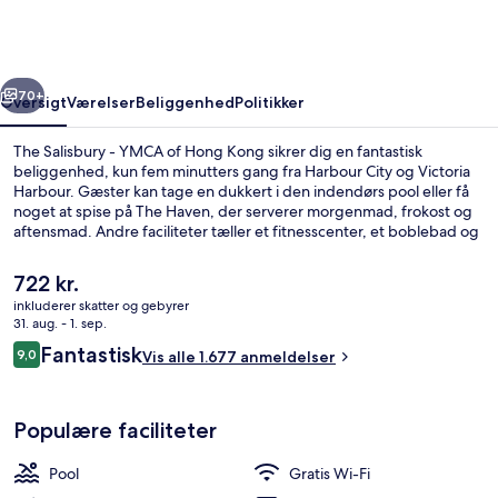
YMCA
of
Hong
rige
Næste
Kong
70+
Oversigt
Værelser
Beliggenhed
Politikker
The Salisbury - YMCA of Hong Kong sikrer dig en fantastisk
beliggenhed, kun fem minutters gang fra Harbour City og Victoria
Harbour. Gæster kan tage en dukkert i den indendørs pool eller få
noget at spise på The Haven, der serverer morgenmad, frokost og
aftensmad. Andre faciliteter tæller et fitnesscenter, et boblebad og
en sauna. Stedets hjælpsomme personale og samlede værdi får
rigtig gode bedømmelser fra rejsende.
Den
722 kr.
nuværende
inkluderer skatter og gebyrer
pris
31. aug. - 1. sep.
Udendørsområde
er
Anmeldelser
Fantastisk
9,0
Vis alle 1.677 anmeldelser
722 kr.
9,0 ud af 10.
Populære faciliteter
Pool
Gratis Wi-Fi