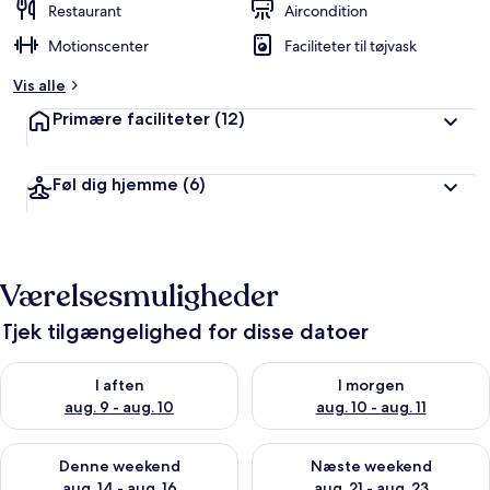
Restaurant
Aircondition
Motionscenter
Faciliteter til tøjvask
Vis alle
Primære faciliteter
(12)
Føl dig hjemme
(6)
Værelsesmuligheder
Tjek tilgængelighed for disse datoer
Tjek tilgængelighed for i aften aug. 9 - aug. 10
Tjek tilgængelighed for i morg
I aften
I morgen
aug. 9 - aug. 10
aug. 10 - aug. 11
Tjek tilgængelighed for denne weekend aug. 14 - aug. 16
Tjek tilgængelighed for næste
Denne weekend
Næste weekend
aug. 14 - aug. 16
aug. 21 - aug. 23