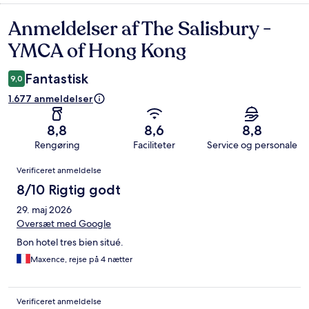
Anmeldelser af The Salisbury -
Anmeldelser
YMCA of Hong Kong
Fantastisk
9,0
1.677 anmeldelser
8,8
8,6
8,8
Rengøring
Faciliteter
Service og personale
Anmeldelser
Verificeret anmeldelse
8/10 Rigtig godt
29. maj 2026
Oversæt med Google
Bon hotel tres bien situé.
Maxence, rejse på 4 nætter
Verificeret anmeldelse