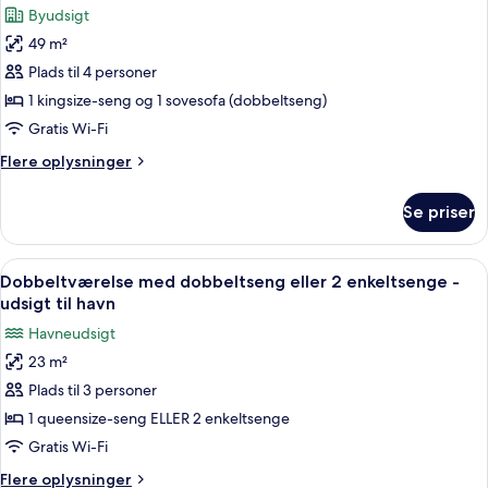
Byudsigt
billeder
49 m²
af
Suite
Plads til 4 personer
-
1 kingsize-seng og 1 sovesofa (dobbeltseng)
byudsigt
Gratis Wi-Fi
Flere
Flere oplysninger
oplysninger
om
Se priser
Suite
-
byudsigt
Indlæs
Et hotelværelse med et skrivebord, sto
5
Dobbeltværelse med dobbeltseng eller 2 enkeltsenge -
alle
udsigt til havn
billeder
Havneudsigt
af
23 m²
Dobbeltværelse
Plads til 3 personer
med
dobbeltseng
1 queensize-seng ELLER 2 enkeltsenge
eller
Gratis Wi-Fi
2
Flere
Flere oplysninger