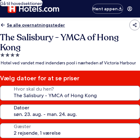
Gå til hovedsektionen
Hent appen
Se alle overnatningssteder
The Salisbury - YMCA of Hong
Kong
4.0-
stjernet
Hotel ved vandet med indendørs pool i nærheden af Victoria Harbour
overnatningssted
Vælg datoer for at se priser
Hvor skal du hen?
Datoer
Gæster