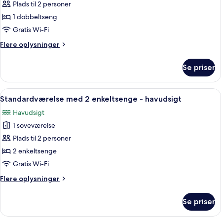
Standard-
Plads til 2 personer
dobbeltværelse
1 dobbeltseng
-
Gratis Wi-Fi
havudsigt
Flere
Flere oplysninger
oplysninger
om
Se priser
Standard-
dobbeltværelse
-
Indlæs
Et hotelværelse med to senge, et skri
1
havudsigt
Standardværelse med 2 enkeltsenge - havudsigt
alle
Havudsigt
billeder
1 soveværelse
af
Standardværelse
Plads til 2 personer
med
2 enkeltsenge
2
Gratis Wi-Fi
enkeltsenge
Flere
Flere oplysninger
-
oplysninger
havudsigt
om
Se priser
Standardværelse
med