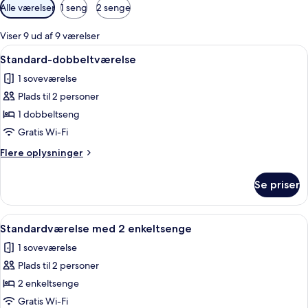
Tilgængelige
Alle værelser
1 seng
2 senge
filtre
for
Viser 9 ud af 9 værelser
værelser
Indlæs
Et hotelværelse med en stor seng, to 
9
Standard-dobbeltværelse
alle
1 soveværelse
billeder
Plads til 2 personer
af
Standard-
1 dobbeltseng
dobbeltværelse
Gratis Wi-Fi
Flere
Flere oplysninger
oplysninger
om
Se priser
Standard-
dobbeltværelse
Indlæs
Et hotelværelse med to senge, et skriv
6
Standardværelse med 2 enkeltsenge
alle
1 soveværelse
billeder
Plads til 2 personer
af
Standardværelse
2 enkeltsenge
med
Gratis Wi-Fi