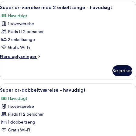
2
Indlæs
Et hotelværelse med en stor seng, to sto
2
enkeltsenge
Superior-værelse med 2 enkeltsenge - havudsigt
alle
-
Havudsigt
havudsigt
billeder
1 soveværelse
af
Superior-
Plads til 2 personer
værelse
2 enkeltsenge
med
Gratis Wi-Fi
2
Flere
Flere oplysninger
enkeltsenge
oplysninger
-
om
Se priser
Superior-
havudsigt
værelse
med
Indlæs
Et hotelværelse med en pænt redt sen
5
2
Superior-dobbeltværelse - havudsigt
alle
enkeltsenge
Havudsigt
-
billeder
havudsigt
1 soveværelse
af
Superior-
Plads til 2 personer
dobbeltværelse
1 dobbeltseng
-
Gratis Wi-Fi
havudsigt