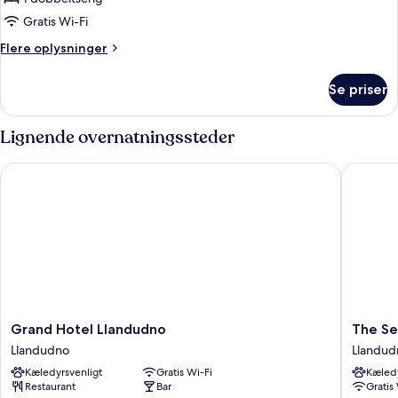
dobbeltværelse
Gratis Wi-Fi
Flere
Flere oplysninger
oplysninger
om
Se priser
Basic-
dobbeltværelse
Lignende overnatningssteder
Grand Hotel Llandudno
The Seaf
Grand
The
Grand Hotel Llandudno
The Se
Hotel
Seafron
Llandudno
Llandud
Llandudno
Hotel
Kæledyrsvenligt
Gratis Wi-Fi
Kæledy
Llandudno
by
Restaurant
Bar
Gratis
Compas