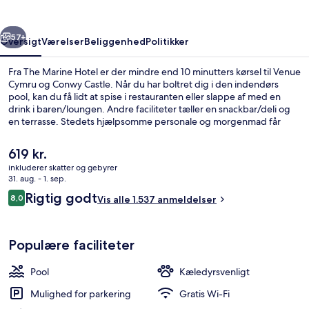
rige
Næste
57+
Oversigt
Værelser
Beliggenhed
Politikker
Fra The Marine Hotel er der mindre end 10 minutters kørsel til Venue
Cymru og Conwy Castle. Når du har boltret dig i den indendørs
pool, kan du få lidt at spise i restauranten eller slappe af med en
drink i baren/loungen. Andre faciliteter tæller en snackbar/deli og
en terrasse. Stedets hjælpsomme personale og morgenmad får
rigtig gode bedømmelser fra rejsende.
Den
619 kr.
nuværende
inkluderer skatter og gebyrer
pris
31. aug. - 1. sep.
Spisestue
er
Anmeldelser
Rigtig godt
8,0
Vis alle 1.537 anmeldelser
619 kr.
8,0 ud af 10.
Populære faciliteter
Pool
Kæledyrsvenligt
Mulighed for parkering
Gratis Wi-Fi