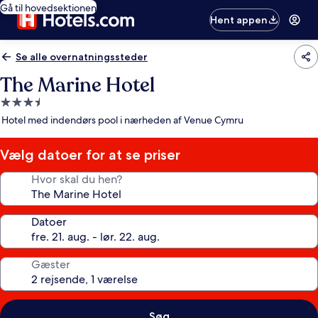
Gå til hovedsektionen
Hent appen
Se alle overnatningssteder
The Marine Hotel
3.5-
stjernet
Hotel med indendørs pool i nærheden af Venue Cymru
overnatningssted
Vælg datoer for at se priser
Hvor skal du hen?
Datoer
Gæster
Søg