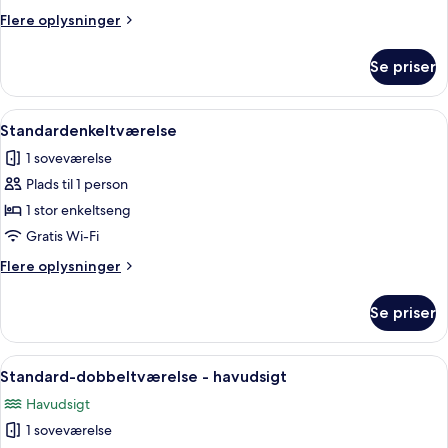
2
Flere
Flere oplysninger
enkeltsenge
oplysninger
om
Se priser
Standardværelse
med
2
Indlæs
Standardenkeltværelse | Strygejern/st
6
enkeltsenge
Standardenkeltværelse
alle
1 soveværelse
billeder
Plads til 1 person
af
Standardenkeltværelse
1 stor enkeltseng
Gratis Wi-Fi
Flere
Flere oplysninger
oplysninger
om
Se priser
Standardenkeltværelse
Indlæs
Et hotelværelse med seng, skrivebord 
4
Standard-dobbeltværelse - havudsigt
alle
Havudsigt
billeder
1 soveværelse
af