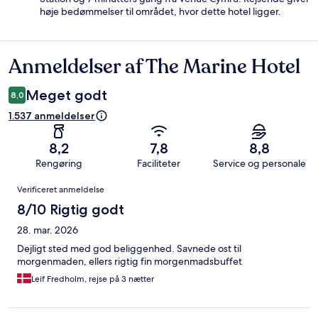
høje bedømmelser til området, hvor dette hotel ligger.
Anmeldelser af The Marine Hotel
Anmeldelser
Meget godt
8,0
1.537 anmeldelser
8,2
7,8
8,8
Rengøring
Faciliteter
Service og personale
Anmeldelser
Verificeret anmeldelse
8/10 Rigtig godt
28. mar. 2026
Dejligt sted med god beliggenhed. Savnede ost til
morgenmaden, ellers rigtig fin morgenmadsbuffet
Leif Fredholm, rejse på 3 nætter