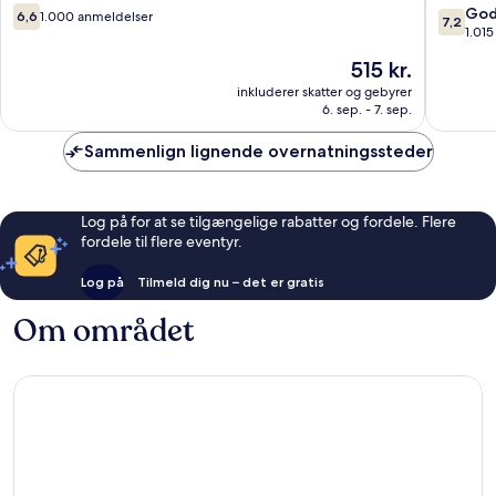
Hospital
6.6
7.2
God
6,6
1.000 anmeldelser
7,2
Llandud
ud
ud
1.01
af
af
Prisen
515 kr.
10,
10,
er
1.000
Godt,
inkluderer skatter og gebyrer
515 kr.
6. sep. - 7. sep.
anmeldelser
1.015
anmelde
Sammenlign lignende overnatningssteder
Log på for at se tilgængelige rabatter og fordele. Flere
fordele til flere eventyr.
Log på
Tilmeld dig nu – det er gratis
Om området