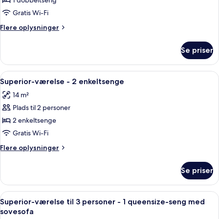
Superior-
1 dobbeltseng
værelse
Gratis Wi-Fi
-
Flere
Flere oplysninger
1
oplysninger
dobbeltseng
om
Se priser
Superior-
værelse
-
Indlæs
Et hotelværelse med en seng, et skriv
4
1
Superior-værelse - 2 enkeltsenge
alle
dobbeltseng
14 m²
billeder
Plads til 2 personer
af
Superior-
2 enkeltsenge
værelse
Gratis Wi-Fi
-
Flere
Flere oplysninger
2
oplysninger
enkeltsenge
om
Se priser
Superior-
værelse
-
Indlæs
Et hotelværelse med en seng, et skriveb
9
2
Superior-værelse til 3 personer - 1 queensize-seng med
alle
enkeltsenge
sovesofa
billeder