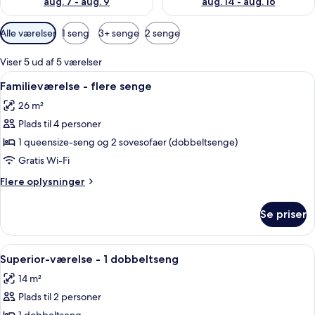
aug. 7 - aug. 9
aug. 14 - aug. 16
Tilgængelige
Alle værelser
1 seng
3+ senge
2 senge
filtre
for
Viser 5 ud af 5 værelser
værelser
Indlæs
Et moderne hotelværelse med seng, sen
5
Familieværelse - flere senge
alle
26 m²
billeder
Plads til 4 personer
af
Familieværelse
1 queensize-seng og 2 sovesofaer (dobbeltsenge)
-
Gratis Wi-Fi
flere
Flere
Flere oplysninger
senge
oplysninger
om
Se priser
Familieværelse
-
flere
Indlæs
Premium-sengetøj, pengeskab på vær
6
senge
Superior-værelse - 1 dobbeltseng
alle
14 m²
billeder
Plads til 2 personer
af