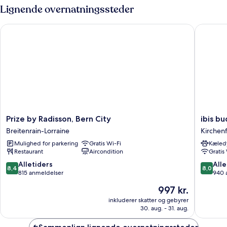
-
Lignende overnatningssteder
1
dobbeltseng
Prize by Radisson, Bern City
ibis bud
Prize
ibis
Prize by Radisson, Bern City
ibis b
by
budget
Breitenrain-Lorraine
Kirchen
Radisson,
Bern
Mulighed for parkering
Gratis Wi-Fi
Kæledy
Bern
Expo
Restaurant
Aircondition
Gratis
City
Kirchenf
Breitenrain-
Schossh
8.4
8.0
Alletiders
Alle
8,4
8,0
Lorraine
ud
ud
815 anmeldelser
940 
af
af
Prisen
997 kr.
10,
10,
er
Alletiders,
Alletider
inkluderer skatter og gebyrer
997 kr.
30. aug. - 31. aug.
815
940
anmeldelser
anmelde