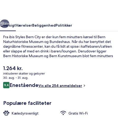
City
rige
Næste
31+
Oversigt
Værelser
Beliggenhed
Politikker
Fra ibis Styles Bern City er der kun fem minutters kørsel til Bern
Naturhistoriske Museum og Bundeshaus. Når du har benyttet det
døgnåbne fitnesscenter, kan du få lidt at spise i kaffebaren/caféen
eller slappe af med en drink i baren/loungen. Derudover ligger
Bern Historiske Museum og Bern Kunstmuseum blot fem minutters
kørsel væk. Rejsende har kun godt at sige om stedets hjælpsomme
personale og generelle forhold.
Den
1.264 kr.
nuværende
inkluderer skatter og gebyrer
pris
30. aug. - 31. aug.
Bar (på overnatningsstedet)
er
Anmeldelser
Enestående
9,4
Vis alle 254 anmeldelser
1.264 kr.
9,4 ud af 10.
Populære faciliteter
Kæledyrsvenligt
Gratis Wi-Fi