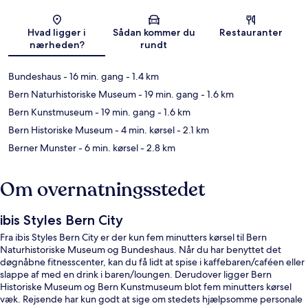
Kort
Hvad ligger i
Sådan kommer du
Restauranter
nærheden?
rundt
Bundeshaus
- 16 min. gang
- 1.4 km
Bern Naturhistoriske Museum
- 19 min. gang
- 1.6 km
Bern Kunstmuseum
- 19 min. gang
- 1.6 km
Bern Historiske Museum
- 4 min. kørsel
- 2.1 km
Berner Munster
- 6 min. kørsel
- 2.8 km
Om overnatningsstedet
ibis Styles Bern City
Fra ibis Styles Bern City er der kun fem minutters kørsel til Bern
Naturhistoriske Museum og Bundeshaus. Når du har benyttet det
døgnåbne fitnesscenter, kan du få lidt at spise i kaffebaren/caféen eller
slappe af med en drink i baren/loungen. Derudover ligger Bern
Historiske Museum og Bern Kunstmuseum blot fem minutters kørsel
væk. Rejsende har kun godt at sige om stedets hjælpsomme personale