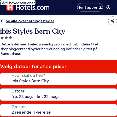
Gå til hovedsektionen
Hent appen
Se alle overnatningssteder
ibis Styles Bern City
3.0-
stjernet
Dette hotel med kæledyrsvenlig profil med forbindelse til et
overnatningssted
shoppingcenter tilbyder bar/lounge og befinder sig tæt på
Bundeshaus
Vælg datoer for at se priser
Hvor skal du hen?
Datoer
Gæster