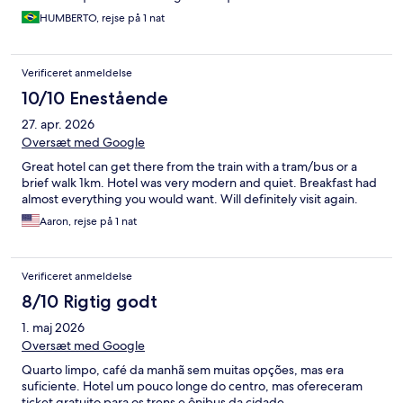
HUMBERTO, rejse på 1 nat
Verificeret anmeldelse
10/10 Enestående
27. apr. 2026
Oversæt med Google
Great hotel can get there from the train with a tram/bus or a
brief walk 1km. Hotel was very modern and quiet. Breakfast had
almost everything you would want. Will definitely visit again.
Aaron, rejse på 1 nat
Verificeret anmeldelse
8/10 Rigtig godt
1. maj 2026
Oversæt med Google
Quarto limpo, café da manhã sem muitas opções, mas era
suficiente. Hotel um pouco longe do centro, mas ofereceram
ticket gratuito para os trens e ônibus da cidade.