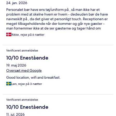
24. jan. 2026
Personalet bør have ens tøj/uniform på , så man ikke har et
problem med at skelne hvem er hvem - dedeuden bør de have
navneskilt på , da det giver et personligt touch. Receptionen er
meget tilbageholdende når der kommer og går nye gæster -
man fornemmer ikke at de ser gæsterne og tager hånd om
dem. Gerne et skilt med at morgenmads køen starter her!, da
Rikke, rejse på 6 nætter
mange ikke ser at de skal tage en bakke. Ekstra tallerkener/Krus
bør gemmes væk, så de ikke er synlige for gæsterne, da man så
bliver i tvivl om hvad man skal tage og endda fortælles af
Verificeret anmeldelse
personalet at der er krus på kaffemaskinen og man skal tage
dem istedet for dem på hylden under mad mm. Badeværelset
10/10 Enestående
mangler hylder til toilet sager og man ender med at sætte dem
19. maj 2026
langs med vasken, så de til tider bliver våde - nemt og billigt at
løse dette problem. SKraldespande på værelse er flerfarvet,
Oversæt med Google
men ingen indikation hvad farverne betyder, hvilket ikke er
Good location, wifi and breakfast.
nemt at gennemskue for udlændinge.
Lars, rejse på 3 nætter
Verificeret anmeldelse
10/10 Enestående
11. jul. 2026