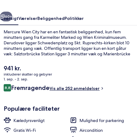
rige
Næste
60+
Oversigt
Værelser
Beliggenhed
Politikker
Mercure Wien City har en en fantastisk beliggenhed, kun fem
minutters gang fra Karmeliter Marked og Wien Kriminalmuseum.
Derudover ligger Schwedenplatz og Skt. Ruprechts-kirken blot 10
minutters gang væk. Offentlig transport ligger kun en kort gåtur
væk: Salztorbrücke Station ligger 3 minutter væk og Marienbrücke
Station ligger 4 minutter derfra.
Den
941 kr.
nuværende
inkluderer skatter og gebyrer
pris
1. sep. - 2. sep.
Morgenmadsbuffet hver dag mod et 
er
Anmeldelser
Fremragende
8,8
Vis alle 252 anmeldelser
941 kr.
8,8 ud af 10.
Populære faciliteter
Kæledyrsvenligt
Mulighed for parkering
Gratis Wi-Fi
Aircondition