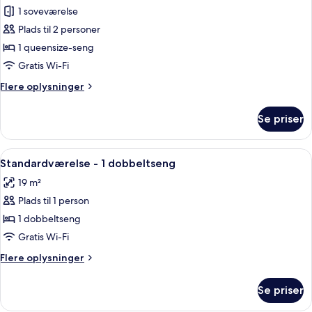
Size
Standardværelse
1 soveværelse
Beds)
-
Plads til 2 personer
1
1 queensize-seng
queensize-
Gratis Wi-Fi
seng
Flere
Flere oplysninger
oplysninger
om
Se priser
Standardværelse
-
1
Indlæs
Et hotelværelse med seng, skrivebord, 
10
queensize-
Standardværelse - 1 dobbeltseng
alle
seng
19 m²
billeder
Plads til 1 person
af
Standardværelse
1 dobbeltseng
-
Gratis Wi-Fi
1
Flere
Flere oplysninger
dobbeltseng
oplysninger
om
Se priser
Standardværelse
-