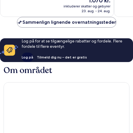
1.070 kr.
10,
10,
er
Fremragende,
Fantasti
inkluderer skatter og gebyrer
1.070 kr.
23. aug. - 24. aug.
564
477
anmeldelser
anmelde
Sammenlign lignende overnatningssteder
Log på for at se tilgængelige rabatter og fordele. Flere
fordele til flere eventyr.
Log på
Tilmeld dig nu – det er gratis
Om området