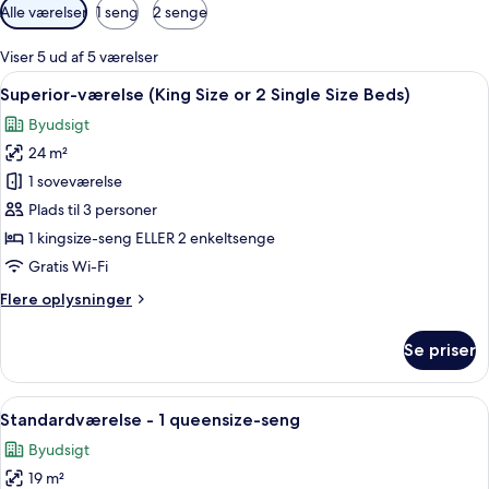
Tilgængelige
Alle værelser
1 seng
2 senge
filtre
for
Viser 5 ud af 5 værelser
værelser
Indlæs
Et hotelværelse med en stor seng, et sk
12
Superior-værelse (King Size or 2 Single Size Beds)
alle
Byudsigt
billeder
24 m²
af
Superior-
1 soveværelse
værelse
Plads til 3 personer
(King
1 kingsize-seng ELLER 2 enkeltsenge
Size
Gratis Wi-Fi
or
Flere
Flere oplysninger
2
oplysninger
Single
om
Se priser
Size
Superior-
værelse
Beds)
(King
Indlæs
Et hotelværelse med en stor seng, et skr
14
Size
Standardværelse - 1 queensize-seng
alle
or
Byudsigt
2
billeder
Single
19 m²
af