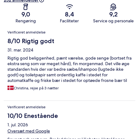
252 anmeldelser
9,0
8,4
9,2
Rengøring
Faciliteter
Service og personale
Anmeldelser
Verificeret anmeldelse
8/10 Rigtig godt
31. mar. 2024
Rigtig god beliggenhed, pænt værelse, gode senge (bortset fra
ekstra seng som var meget hård), fin morgenmad. Det ville øge
standarden hvis der var bedre sæbe/shampoo (lugtede ikke
godt) og toiletpapir samt ordentlig kaffe i stedet for
automatkaffe og friske bær i stedet for optøede frosne bær til
morgenmaden. Rengøring ok, men kunne være bedre.
Christina, rejse på 3 nætter
Verificeret anmeldelse
10/10 Enestående
1. jul. 2026
Oversæt med Google