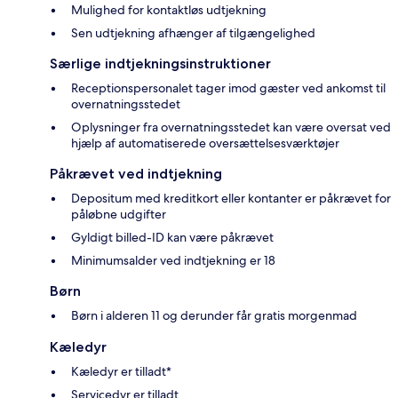
Mulighed for kontaktløs udtjekning
Sen udtjekning afhænger af tilgængelighed
Særlige indtjekningsinstruktioner
Receptionspersonalet tager imod gæster ved ankomst til
overnatningsstedet
Oplysninger fra overnatningsstedet kan være oversat ved
hjælp af automatiserede oversættelsesværktøjer
Påkrævet ved indtjekning
Depositum med kreditkort eller kontanter er påkrævet for
påløbne udgifter
Gyldigt billed-ID kan være påkrævet
Minimumsalder ved indtjekning er 18
Børn
Børn i alderen 11 og derunder får gratis morgenmad
Kæledyr
Kæledyr er tilladt*
Servicedyr er tilladt