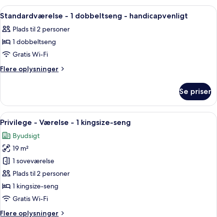
1
Indlæs
Et hotelværelse med en seng, et skriv
9
dobbeltseng
Standardværelse - 1 dobbeltseng - handicapvenligt
alle
Plads til 2 personer
billeder
1 dobbeltseng
af
Standardværelse
Gratis Wi-Fi
-
Flere
Flere oplysninger
1
oplysninger
om
dobbeltseng
Se priser
Standardværelse
-
-
handicapvenligt
1
Indlæs
Et hotelværelse med seng, skrivebord, s
10
dobbeltseng
Privilege - Værelse - 1 kingsize-seng
alle
-
Byudsigt
handicapvenligt
billeder
19 m²
af
Privilege
1 soveværelse
-
Plads til 2 personer
Værelse
1 kingsize-seng
-
Gratis Wi-Fi
1
Flere
Flere oplysninger