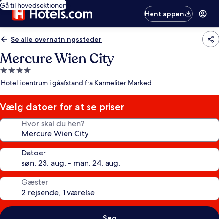
Gå til hovedsektionen
Hent appen
Se alle overnatningssteder
Mercure Wien City
4.0-
stjernet
Hotel i centrum i gåafstand fra Karmeliter Marked
overnatningssted
Vælg datoer for at se priser
Hvor skal du hen?
Datoer
Gæster
Søg