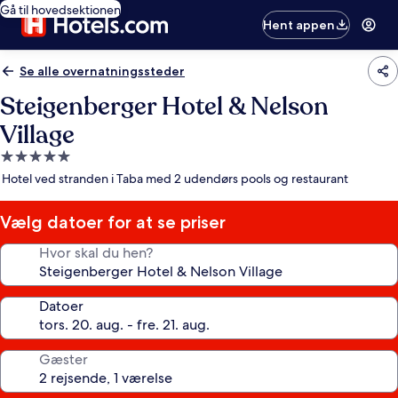
Gå til hovedsektionen
Hent appen
Se alle overnatningssteder
Steigenberger Hotel & Nelson
Village
5.0-
stjernet
Hotel ved stranden i Taba med 2 udendørs pools og restaurant
overnatningssted
Vælg datoer for at se priser
Hvor skal du hen?
Datoer
Gæster