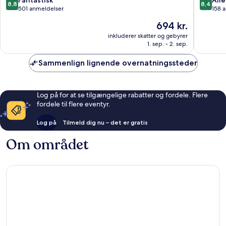
Fantastisk
Alle
8,8
8,4
ud
ud
501 anmeldelser
158 
af
af
Prisen
694 kr.
10,
10,
er
Fantastisk,
Alletider
inkluderer skatter og gebyrer
694 kr.
1. sep. - 2. sep.
501
158
anmeldelser
anmelde
Sammenlign lignende overnatningssteder
Log på for at se tilgængelige rabatter og fordele. Flere
fordele til flere eventyr.
Log på
Tilmeld dig nu – det er gratis
Om området