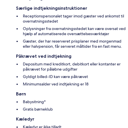
Særlige indtjekningsinstruktioner
Receptionspersonalet tager imod gæster ved ankomst til
overnatningsstedet
Oplysninger fra overnatningsstedet kan være oversat ved
hjælp af automatiserede oversættelsesværktøjer
Gæster, der har reserveret prisplaner med morgenmad
eller halvpension, får serveret måltider fra en fast menu.
Påkrævet ved indtjekning
Depositum med kreditkort, debitkort eller kontanter er
påkrævet for påløbne udgifter
Gyldigt billed-ID kan være påkrævet
Minimumsalder ved indtjekning er 18
Børn
Babysitning*
Gratis børneklub
Kæledyr
Kæledyr er ikke tilladt