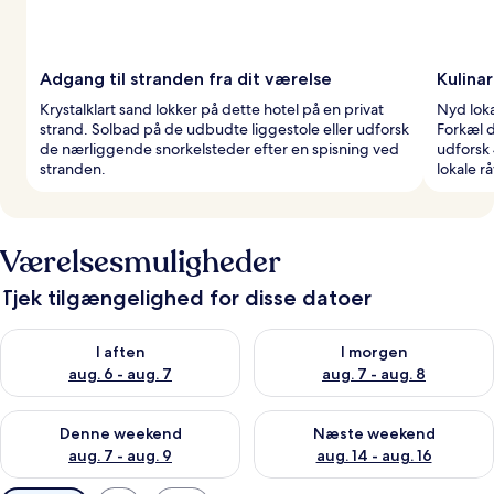
Adgang til stranden fra dit værelse
Kulinar
Krystalklart sand lokker på dette hotel på en privat
Nyd loka
strand. Solbad på de udbudte liggestole eller udforsk
Forkæl d
de nærliggende snorkelsteder efter en spisning ved
udforsk
stranden.
lokale rå
Værelsesmuligheder
Tjek tilgængelighed for disse datoer
Tjek tilgængelighed for i aften aug. 6 - aug. 7
Tjek tilgængelighed for i morg
I aften
I morgen
aug. 6 - aug. 7
aug. 7 - aug. 8
Tjek tilgængelighed for denne weekend aug. 7 - aug. 9
Tjek tilgængelighed for næste
Denne weekend
Næste weekend
aug. 7 - aug. 9
aug. 14 - aug. 16