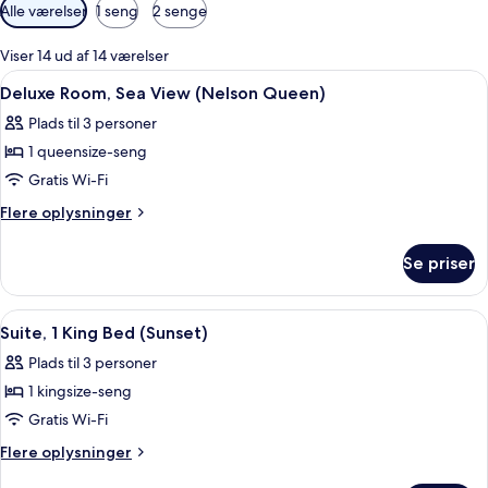
Tilgængelige
Alle værelser
1 seng
2 senge
filtre
for
Viser 14 ud af 14 værelser
værelser
Indlæs
Et hotelværelse med en stor seng, en 
16
Deluxe Room, Sea View (Nelson Queen)
alle
Plads til 3 personer
billeder
1 queensize-seng
af
Deluxe
Gratis Wi-Fi
Room,
Flere
Flere oplysninger
Sea
oplysninger
om
View
Se priser
Deluxe
(Nelson
Room,
Queen)
Sea
Indlæs
Et hotelværelse med seng, skrivebord, 
7
View
Suite, 1 King Bed (Sunset)
alle
(Nelson
Plads til 3 personer
Queen)
billeder
1 kingsize-seng
af
Suite,
Gratis Wi-Fi
1
Flere
Flere oplysninger
King
oplysninger