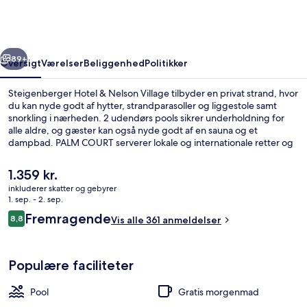
Nelson
Village
rige
Næste
89+
Oversigt
Værelser
Beliggenhed
Politikker
Steigenberger Hotel & Nelson Village tilbyder en privat strand, hvor
du kan nyde godt af hytter, strandparasoller og liggestole samt
snorkling i nærheden. 2 udendørs pools sikrer underholdning for
alle aldre, og gæster kan også nyde godt af en sauna og et
dampbad. PALM COURT serverer lokale og internationale retter og
er åben til morgenmad, frokost og aftensmad. Andre højdepunkter
på dette hotel med luksusfaciliteter omfatter 4 barer/lounger, en
Den
1.359 kr.
gratis børneklub og en bar ved poolen.
nuværende
inkluderer skatter og gebyrer
pris
1. sep. - 2. sep.
2 udendørs pools, liggestole
er
Anmeldelser
Fremragende
8,8
Vis alle 361 anmeldelser
1.359 kr.
8,8 ud af 10.
Populære faciliteter
Pool
Gratis morgenmad