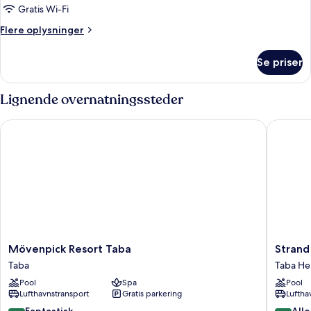
Gratis Wi-Fi
Flere
Flere oplysninger
oplysninger
om
Se priser
Executive-
suite
Lignende overnatningssteder
Mövenpick Resort Taba
Strand B
Mövenpick
Strand
Mövenpick Resort Taba
Strand
Resort
Beach
Taba
Taba He
Taba
Resort
Pool
Spa
Pool
Taba
Taba
Lufthavnstransport
Gratis parkering
Luftha
Heights
8.8
8.4