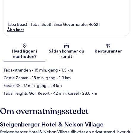
Taba Beach, Taba, South Sinai Governorate, 46621
Åbn kort
Kort
Hvad ligger i
Sådan kommer du
Restauranter
nærheden?
rundt
Taba-stranden
- 15 min. gang
- 1.3 km
Castle Zaman
- 15 min. gang
- 1.3 km
Faraos Ø
- 17 min. gang
- 1.4 km
Taba Heights Golf Resort
- 42 min. kørsel
- 28.8 km
Om overnatningsstedet
Steigenberger Hotel & Nelson Village
Steigenberger Hotel & Nelson Village tilbyder en privat strand, hvor du