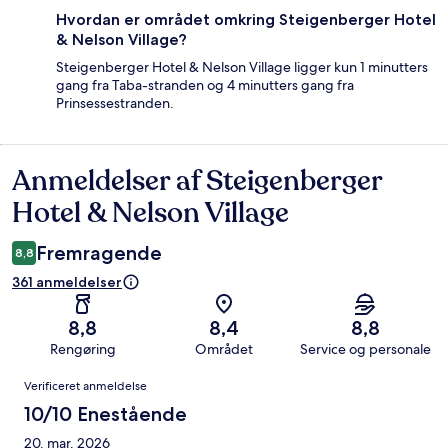
Hvordan er området omkring Steigenberger Hotel
& Nelson Village?
Steigenberger Hotel & Nelson Village ligger kun 1 minutters
gang fra Taba-stranden og 4 minutters gang fra
Prinsessestranden.
Anmeldelser af Steigenberger
Anmeldelser
Hotel & Nelson Village
Fremragende
8,8
361 anmeldelser
8,8
8,4
8,8
Rengøring
Området
Service og personale
Anmeldelser
Verificeret anmeldelse
10/10 Enestående
20. mar. 2026