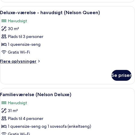
(Deluxe)
Indlæs
En patio med træmøbler, en stenvæg 
15
Deluxe-værelse - havudsigt (Nelson Queen)
alle
Havudsigt
billeder
30 m²
af
Deluxe-
Plads til 3 personer
værelse
1 queensize-seng
-
Gratis Wi-Fi
havudsigt
Flere
Flere oplysninger
(Nelson
oplysninger
Queen)
om
Se priser
Deluxe-
værelse
-
Indlæs
En patio med træmøbler, en stenvæg 
15
havudsigt
Familieværelse (Nelson Deluxe)
alle
(Nelson
Havudsigt
Queen)
billeder
31 m²
af
Familieværelse
Plads til 4 personer
(Nelson
1 queensize-seng og 1 sovesofa (enkeltseng)
Deluxe)
Gratis Wi-Fi