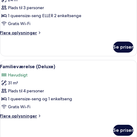
af
Deluxe-
Plads til 3 personer
værelse
1 queensize-seng ELLER 2 enkeltsenge
-
Gratis Wi-Fi
havudsigt
Flere
Flere oplysninger
oplysninger
om
Se priser
Deluxe-
værelse
-
Indlæs
Et stort hotel med flere etager, en s
9
havudsigt
Familieværelse (Deluxe)
alle
Havudsigt
billeder
31 m²
af
Familieværelse
Plads til 4 personer
(Deluxe)
1 queensize-seng og 1 enkeltseng
Gratis Wi-Fi
Flere
Flere oplysninger
oplysninger
om
Se priser
Familieværelse