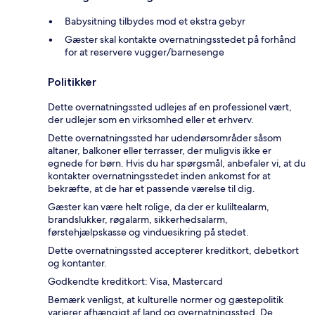
Babysitning tilbydes mod et ekstra gebyr
Gæster skal kontakte overnatningsstedet på forhånd
for at reservere vugger/barnesenge
Politikker
Dette overnatningssted udlejes af en professionel vært,
der udlejer som en virksomhed eller et erhverv.
Dette overnatningssted har udendørsområder såsom
altaner, balkoner eller terrasser, der muligvis ikke er
egnede for børn. Hvis du har spørgsmål, anbefaler vi, at du
kontakter overnatningsstedet inden ankomst for at
bekræfte, at de har et passende værelse til dig.
Gæster kan være helt rolige, da der er kuliltealarm,
brandslukker, røgalarm, sikkerhedsalarm,
førstehjælpskasse og vinduesikring på stedet.
Dette overnatningssted accepterer kreditkort, debetkort
og kontanter.
Godkendte kreditkort: Visa, Mastercard
Bemærk venligst, at kulturelle normer og gæstepolitik
varierer afhængigt af land og overnatningssted. De