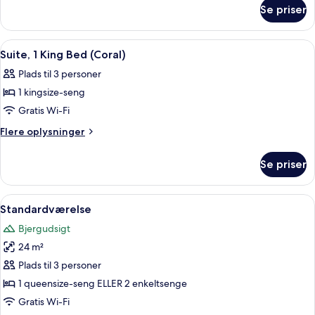
om
Bed
Se priser
Suite,
(Sunset)
1
King
Indlæs
Et hotelværelse med en stor seng, et skr
10
Bed
Suite, 1 King Bed (Coral)
alle
(Sunset)
Plads til 3 personer
billeder
1 kingsize-seng
af
Suite,
Gratis Wi-Fi
1
Flere
Flere oplysninger
King
oplysninger
om
Bed
Se priser
Suite,
(Coral)
1
King
Indlæs
Et hotelværelse med to senge, et skriv
7
Bed
Standardværelse
alle
(Coral)
Bjergudsigt
billeder
24 m²
af
Standardværelse
Plads til 3 personer
1 queensize-seng ELLER 2 enkeltsenge
Gratis Wi-Fi