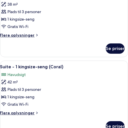
38 m²
af
Suite
Plads til 3 personer
-
1 kingsize-seng
1
Gratis Wi-Fi
kingsize-
Flere
Flere oplysninger
seng
oplysninger
(Sunset)
om
Se priser
Suite
-
1
Indlæs
Et stort hotel med flere etager, en s
9
kingsize-
Suite - 1 kingsize-seng (Coral)
alle
seng
Havudsigt
(Sunset)
billeder
42 m²
af
Suite
Plads til 3 personer
-
1 kingsize-seng
1
Gratis Wi-Fi
kingsize-
Flere
Flere oplysninger
seng
oplysninger
(Coral)
om
Se priser
Suite