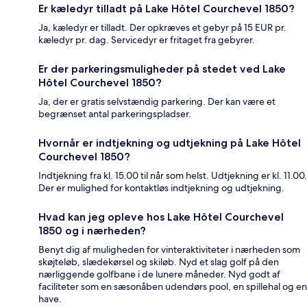
Er kæledyr tilladt på Lake Hôtel Courchevel 1850?
Ja, kæledyr er tilladt. Der opkræves et gebyr på 15 EUR pr.
kæledyr pr. dag. Servicedyr er fritaget fra gebyrer.
Er der parkeringsmuligheder på stedet ved Lake
Hôtel Courchevel 1850?
Ja, der er gratis selvstændig parkering. Der kan være et
begrænset antal parkeringspladser.
Hvornår er indtjekning og udtjekning på Lake Hôtel
Courchevel 1850?
Indtjekning fra kl. 15.00 til når som helst. Udtjekning er kl. 11.00.
Der er mulighed for kontaktløs indtjekning og udtjekning.
Hvad kan jeg opleve hos Lake Hôtel Courchevel
1850 og i nærheden?
Benyt dig af muligheden for vinteraktiviteter i nærheden som
skøjteløb, slædekørsel og skiløb. Nyd et slag golf på den
nærliggende golfbane i de lunere måneder. Nyd godt af
faciliteter som en sæsonåben udendørs pool, en spillehal og en
have.