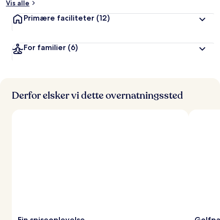
Vis alle
Primære faciliteter
(12)
For familier
(6)
Derfor elsker vi dette overnatningssted
Fin spiseoplevelse
Golfpa