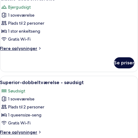
alle
Bjergudsigt
billeder
1 soveværelse
af
Classic-
Plads til 2 personer
dobbeltværelse
1 stor enkeltseng
Gratis Wi-Fi
Flere
Flere oplysninger
oplysninger
om
Se priser
Classic-
dobbeltværelse
Indlæs
Et værelse med stort vindue og udsigt 
14
Superior-dobbeltværelse - søudsigt
alle
Søudsigt
billeder
1 soveværelse
af
Superior-
Plads til 2 personer
dobbeltværelse
1 queensize-seng
-
Gratis Wi-Fi
søudsigt
Flere
Flere oplysninger
oplysninger