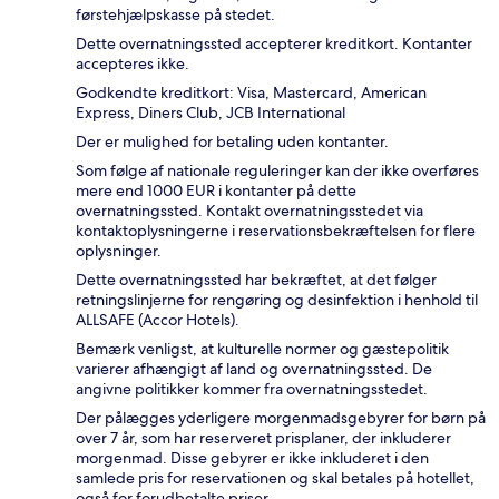
førstehjælpskasse på stedet.
Dette overnatningssted accepterer kreditkort. Kontanter
accepteres ikke.
Godkendte kreditkort: Visa, Mastercard, American
Express, Diners Club, JCB International
Der er mulighed for betaling uden kontanter.
Som følge af nationale reguleringer kan der ikke overføres
mere end 1000 EUR i kontanter på dette
overnatningssted. Kontakt overnatningsstedet via
kontaktoplysningerne i reservationsbekræftelsen for flere
oplysninger.
Dette overnatningssted har bekræftet, at det følger
retningslinjerne for rengøring og desinfektion i henhold til
ALLSAFE (Accor Hotels).
Bemærk venligst, at kulturelle normer og gæstepolitik
varierer afhængigt af land og overnatningssted. De
angivne politikker kommer fra overnatningsstedet.
Der pålægges yderligere morgenmadsgebyrer for børn på
over 7 år, som har reserveret prisplaner, der inkluderer
morgenmad. Disse gebyrer er ikke inkluderet i den
samlede pris for reservationen og skal betales på hotellet,
også for forudbetalte priser.