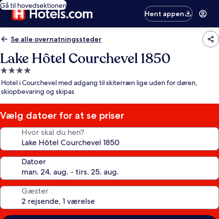
Gå til hovedsektionen
Hent appen
Se alle overnatningssteder
Lake Hôtel Courchevel 1850
4.0-
stjernet
Hotel i Courchevel med adgang til skiterræn lige uden for døren,
overnatningssted
skiopbevaring og skipas
Vælg datoer for at se priser
Hvor skal du hen?
Datoer
Gæster