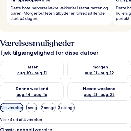
Dette hotel serverer lækre lækkerier i restauranten og
Dette ho
baren. Morgenbuffeten tilbyder en tilfredsstillende
hullers 
start på dagen.
perfekt 
Værelsesmuligheder
Tjek tilgængelighed for disse datoer
Tjek tilgængelighed for i aften aug. 10 - aug. 11
Tjek tilgængelighed for i morg
I aften
I morgen
aug. 10 - aug. 11
aug. 11 - aug. 12
Tjek tilgængelighed for denne weekend aug. 14 - aug. 16
Tjek tilgængelighed for næste
Denne weekend
Næste weekend
aug. 14 - aug. 16
aug. 21 - aug. 23
Tilgængelige
Alle værelser
1 seng
2 senge
3+ senge
filtre
for
Viser 4 ud af 4 værelser
værelser
Indlæs
En person sidder på en seng med et ba
10
Classic-dobbeltværelse