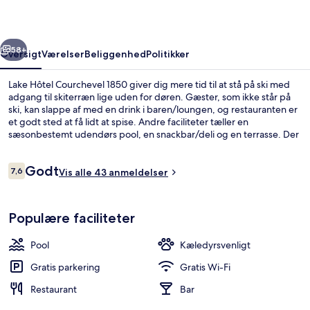
rige
Næste
58+
Oversigt
Værelser
Beliggenhed
Politikker
Lake Hôtel Courchevel 1850 giver dig mere tid til at stå på ski med
adgang til skiterræn lige uden for døren. Gæster, som ikke står på
ski, kan slappe af med en drink i baren/loungen, og restauranten er
et godt sted at få lidt at spise. Andre faciliteter tæller en
sæsonbestemt udendørs pool, en snackbar/deli og en terrasse. Der
tilbydes også skipas og skiopbevaring.
Anmeldelser
Godt
7,6
Vis alle 43 anmeldelser
7,6 ud af 10.
Terrasse/gårdhave
Populære faciliteter
Pool
Kæledyrsvenligt
Gratis parkering
Gratis Wi-Fi
Restaurant
Bar