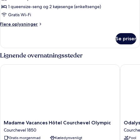
værelse
1 queensize-seng og 2 køjesenge (enkeltsenge)
til
Gratis Wi-Fi
4
Flere
Flere oplysninger
personer
oplysninger
om
Se priser
Classic-
værelse
til
Lignende overnatningssteder
4
personer
Madame Vacances Hôtel Courchevel Olympic
Odalys H
Madame
Odalys
Madame Vacances Hôtel Courchevel Olympic
Odalys
Vacances
Hotel
Courchevel 1850
Courche
Hôtel
New
Gratis morgenmad
Kæledyrsvenligt
Pool
Courchevel
Solariu