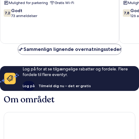
Mulighed for parkering
Gratis Wi-Fi
Muligh
Olympic
Courche
Courchevel
1850
7.2
7.8
Godt
God
7,2
7,8
1850
ud
ud
73 anmeldelser
126 
af
af
10,
10,
Godt,
Godt,
73
126
anmeldelser
anmelde
Sammenlign lignende overnatningssteder
Log på for at se tilgængelige rabatter og fordele. Flere
fordele til flere eventyr.
Log på
Tilmeld dig nu – det er gratis
Om området