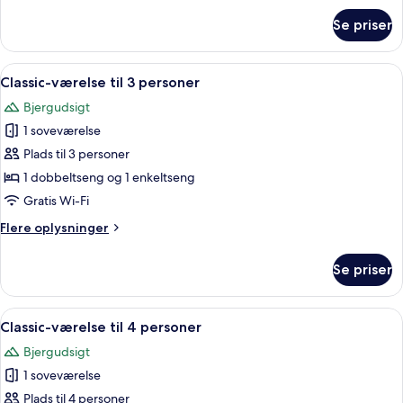
om
Se priser
Superior-
dobbeltværelse
-
Indlæs
Et hotelværelse med en seng, et skrive
13
søudsigt
Classic-værelse til 3 personer
alle
Bjergudsigt
billeder
1 soveværelse
af
Classic-
Plads til 3 personer
værelse
1 dobbeltseng og 1 enkeltseng
til
Gratis Wi-Fi
3
Flere
Flere oplysninger
personer
oplysninger
om
Se priser
Classic-
værelse
til
Indlæs
Et værelse med to køjesenge i træ, en 
13
3
Classic-værelse til 4 personer
alle
personer
Bjergudsigt
billeder
1 soveværelse
af
Classic-
Plads til 4 personer