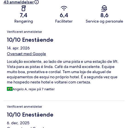
43 anmeldelser
7,4
6,4
8,6
Rengøring
Faciliteter
Service og personale
Anmeldelser
Verificeret anmeldelse
10/10 Enestående
14. apr. 2026
Oversæt med Google
Localição excelente, ao lado de uma pista e uma estação de lift.
Vista para as pistas é linda. Café da manhã excelente. Equipe
muito boa, prestativa e cordial. Tem uma loja de aluguel de
equipamentos de esqui no próprio hotel. É a segunda vez que
me hospedo neste hotel e voltarei com certeza.
Angelo A, rejse på 7 nætter
Verificeret anmeldelse
10/10 Enestående
6. dec. 2025