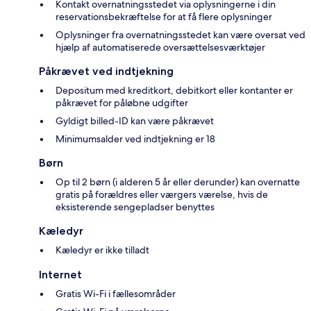
Kontakt overnatningsstedet via oplysningerne i din
reservationsbekræftelse for at få flere oplysninger
Oplysninger fra overnatningsstedet kan være oversat ved
hjælp af automatiserede oversættelsesværktøjer
Påkrævet ved indtjekning
Depositum med kreditkort, debitkort eller kontanter er
påkrævet for påløbne udgifter
Gyldigt billed-ID kan være påkrævet
Minimumsalder ved indtjekning er 18
Børn
Op til 2 børn (i alderen 5 år eller derunder) kan overnatte
gratis på forældres eller værgers værelse, hvis de
eksisterende sengepladser benyttes
Kæledyr
Kæledyr er ikke tilladt
Internet
Gratis Wi-Fi i fællesområder