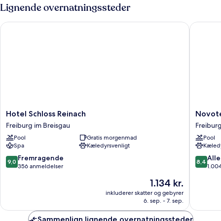
med
Lignende overnatningssteder
dobbeltseng
eller
Hotel Schloss Reinach
Novotel 
2
enkeltsenge
Hotel
Novotel
Hotel Schloss Reinach
Novote
Schloss
Freibur
Freiburg im Breisgau
Freiburg
Reinach
am
Pool
Gratis morgenmad
Pool
Freiburg
Konzert
Spa
Kæledyrsvenligt
Kæledy
im
Freibur
Breisgau
im
9.0
8.4
Fremragende
Alle
9,0
8,4
Breisga
ud
ud
356 anmeldelser
1.00
af
af
Prisen
1.134 kr.
10,
10,
er
Fremragende,
Alletider
inkluderer skatter og gebyrer
1.134 kr.
6. sep. - 7. sep.
356
1.004
anmeldelser
anmelde
Sammenlign lignende overnatningssteder