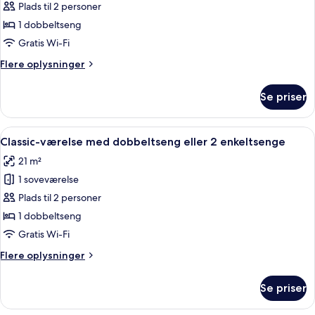
Plads til 2 personer
1 dobbeltseng
Gratis Wi-Fi
Flere
Flere oplysninger
oplysninger
om
Se priser
Samina
Power
Sleeping
Indlæs
Et hotelværelse med en stor seng, to læ
3
Zimmer
Classic-værelse med dobbeltseng eller 2 enkeltsenge
alle
21 m²
billeder
1 soveværelse
af
Classic-
Plads til 2 personer
værelse
1 dobbeltseng
med
Gratis Wi-Fi
dobbeltseng
Flere
Flere oplysninger
eller
oplysninger
2
om
Se priser
Classic-
enkeltsenge
værelse