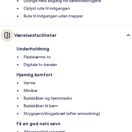
Lounge med adgang for kørestolsbrugere
Oplyst rute til indgangen
Rute til indgangen uden trapper
Værelsesfaciliteter
Underholdning
Fladskærms-tv
Digitale tv-kanaler
Hjemlig komfort
Varme
Minibar
Badekåber og hjemmesko
Badekåber til børn
Strygejern/strygebræt (efter anmodning)
Få en god nats søvn
Allergivenligt sengetøj