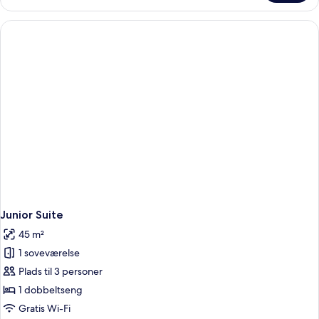
Double
Room
with
Terrace
Junior Suite
45 m²
1 soveværelse
Plads til 3 personer
1 dobbeltseng
Gratis Wi-Fi