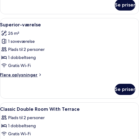
om
Twin
Se priser
Classic
Room
Double
or
Indlæs
Et hotelværelse med en stor seng, et 
2
Twin
Superior-værelse
alle
Room
26 m²
billeder
1 soveværelse
af
Superior-
Plads til 2 personer
værelse
1 dobbeltseng
Gratis Wi-Fi
Flere
Flere oplysninger
oplysninger
om
Se priser
Superior-
værelse
Indlæs
Allergivenligt sengetøj, minibar, peng
1
Classic Double Room With Terrace
alle
Plads til 2 personer
billeder
1 dobbeltseng
af
Classic
Gratis Wi-Fi