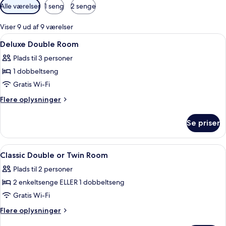
Tilgængelige
Alle værelser
1 seng
2 senge
filtre
for
Viser 9 ud af 9 værelser
værelser
Indlæs
Et hotelværelse med en seng, sengebor
2
Deluxe Double Room
alle
Plads til 3 personer
billeder
1 dobbeltseng
af
Deluxe
Gratis Wi-Fi
Double
Flere
Flere oplysninger
Room
oplysninger
om
Se priser
Deluxe
Double
Room
Indlæs
Et hotelværelse med en stor seng, to l
2
Classic Double or Twin Room
alle
Plads til 2 personer
billeder
2 enkeltsenge ELLER 1 dobbeltseng
af
Classic
Gratis Wi-Fi
Double
Flere
Flere oplysninger
or
oplysninger