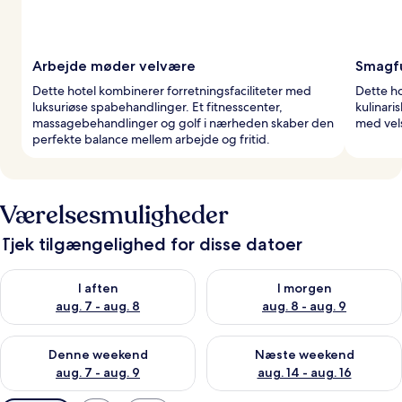
Arbejde møder velvære
Smagfu
Dette hotel kombinerer forretningsfaciliteter med
Dette ho
luksuriøse spabehandlinger. Et fitnesscenter,
kulinari
massagebehandlinger og golf i nærheden skaber den
med ve
perfekte balance mellem arbejde og fritid.
Værelsesmuligheder
Tjek tilgængelighed for disse datoer
Tjek tilgængelighed for i aften aug. 7 - aug. 8
Tjek tilgængelighed for i morg
I aften
I morgen
aug. 7 - aug. 8
aug. 8 - aug. 9
Tjek tilgængelighed for denne weekend aug. 7 - aug. 9
Tjek tilgængelighed for næste
Denne weekend
Næste weekend
aug. 7 - aug. 9
aug. 14 - aug. 16