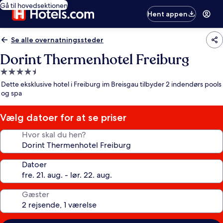
Gå til hovedsektionen
Hent appen
Se alle overnatningssteder
Dorint Thermenhotel Freiburg
4.5-
stjernet
Dette eksklusive hotel i Freiburg im Breisgau tilbyder 2 indendørs pools
overnatningssted
og spa
Vælg datoer for at se priser
Hvor skal du hen?
Datoer
Gæster