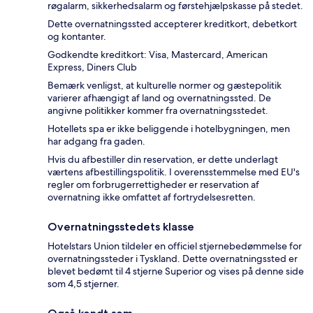
røgalarm, sikkerhedsalarm og førstehjælpskasse på stedet.
Dette overnatningssted accepterer kreditkort, debetkort
og kontanter.
Godkendte kreditkort: Visa, Mastercard, American
Express, Diners Club
Bemærk venligst, at kulturelle normer og gæstepolitik
varierer afhængigt af land og overnatningssted. De
angivne politikker kommer fra overnatningsstedet.
Hotellets spa er ikke beliggende i hotelbygningen, men
har adgang fra gaden.
Hvis du afbestiller din reservation, er dette underlagt
værtens afbestillingspolitik. I overensstemmelse med EU's
regler om forbrugerrettigheder er reservation af
overnatning ikke omfattet af fortrydelsesretten.
Overnatningsstedets klasse
Hotelstars Union tildeler en officiel stjernebedømmelse for
overnatningssteder i Tyskland. Dette overnatningssted er
blevet bedømt til 4 stjerne Superior og vises på denne side
som 4,5 stjerner.