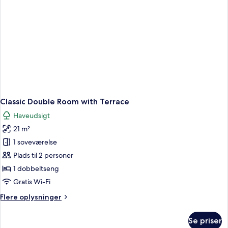
Classic Double Room with Terrace
Haveudsigt
21 m²
1 soveværelse
Plads til 2 personer
1 dobbeltseng
Gratis Wi-Fi
Flere
Flere oplysninger
oplysninger
om
Se priser
Classic