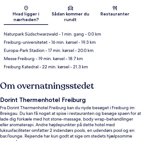
Kort
Hvad ligger i
Sådan kommer du
Restauranter
nærheden?
rundt
Naturpark Südschwarzwald
- 1 min. gang
- 0.0 km
Freiburg-universitetet
- 16 min. kørsel
- 19.3 km
Europa-Park Stadion
- 17 min. kørsel
- 20.0 km
Messe Freiburg
- 19 min. kørsel
- 18.7 km
Freiburg Katedral
- 22 min. kørsel
- 21.3 km
Om overnatningsstedet
Dorint Thermenhotel Freiburg
Fra Dorint Thermenhotel Freiburg kan du nyde besøget i Freiburg im
Breisgau. Du kan få noget at spise i restauranten og besøge spaen for at
lade dig forkæle med hot stone-massage, body wrap-behandlinger
eller aromaterapi. Andre højdepunkter på dette hotel med
luksusfaciliteter omfatter 2 indendørs pools, en udendørs pool og en
bar/lounge. Rejsende har kun godt at sige om stedets hjælpsomme