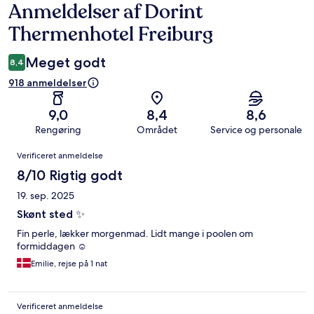
Anmeldelser af Dorint
Anmeldelser
Thermenhotel Freiburg
Meget godt
8,4
918 anmeldelser
9,0
8,4
8,6
Rengøring
Området
Service og personale
Anmeldelser
Verificeret anmeldelse
8/10 Rigtig godt
19. sep. 2025
Skønt sted ✨
Fin perle, lækker morgenmad. Lidt mange i poolen om
formiddagen ☺️
Emilie, rejse på 1 nat
Verificeret anmeldelse