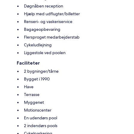
Døgnåben reception
Hjælp med udflugter/billetter
Renseri- og vaskeriservice
Bagageopbevaring
Flersproget medarbejderstab
Cykeludlejning
Liggestole ved poolen
Faciliteter
2 bygninger/tårne
Bygget i 1990
Have
Terrasse
Myggenet
Motionscenter
En udendørs pool
2 indendørs pools
Cykelparkering