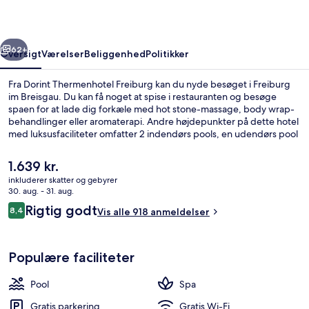
rige
Næste
62+
Oversigt
Værelser
Beliggenhed
Politikker
Fra Dorint Thermenhotel Freiburg kan du nyde besøget i Freiburg
im Breisgau. Du kan få noget at spise i restauranten og besøge
spaen for at lade dig forkæle med hot stone-massage, body wrap-
behandlinger eller aromaterapi. Andre højdepunkter på dette hotel
med luksusfaciliteter omfatter 2 indendørs pools, en udendørs pool
og en bar/lounge. Rejsende har kun godt at sige om stedets
hjælpsomme personale.
Den
1.639 kr.
nuværende
inkluderer skatter og gebyrer
pris
30. aug. - 31. aug.
2 indendørs pools, udendørs pool, lig
er
Anmeldelser
Rigtig godt
8,4
Vis alle 918 anmeldelser
1.639 kr.
8,4 ud af 10.
Populære faciliteter
Pool
Spa
Gratis parkering
Gratis Wi-Fi