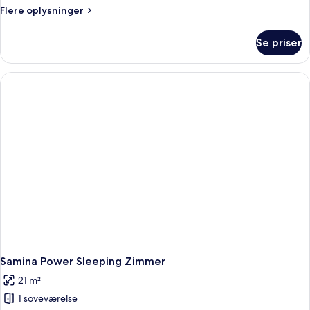
Flere
Flere oplysninger
oplysninger
om
Se priser
Junior
Suite
Samina Power Sleeping Zimmer
21 m²
1 soveværelse