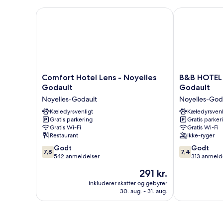
Comfort Hotel Lens - Noyelles Godault
B&B HOTEL Le
Comfort
B&B
Comfort Hotel Lens - Noyelles
B&B HOTEL 
Hotel
HOTEL
Godault
Godault
Lens
Lens
Noyelles-Godault
Noyelles-God
-
Noyelles-
Noyelles
Kæledyrsvenligt
Godault
Kæledyrsvenl
Gratis parkering
Gratis parker
Godault
Noyelles-
Gratis Wi-Fi
Gratis Wi-Fi
Noyelles-
Godault
Restaurant
Ikke-ryger
Godault
7.8
7.4
Godt
Godt
7,8
7,4
ud
ud
542 anmeldelser
313 anmeld
af
af
Prisen
291 kr.
10,
10,
er
Godt,
Godt,
inkluderer skatter og gebyrer
291 kr.
30. aug. - 31. aug.
542
313
anmeldelser
anmeldelser