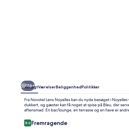
116+
Oversigt
Værelser
Beliggenhed
Politikker
Fra Novotel Lens Noyelles kan du nyde besøget i Noyelles
dukkert, og gæster kan få noget at spise på Bleu, der serv
aftensmad. En bar/lounge, en terrasse og en have er andr
Anmeldelser
Fremragende
8,6
8,6 ud af 10.