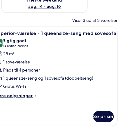
aug. 14 - aug. 16
Viser 3 ud af 3 værelser
- 2 enkeltsenge | Premium-sengetøj, senge med madrasser af memory foam
ndlæs
Superior-værelse - 1 queensize-seng med so
14
uperior-værelse - 1 queensize-seng med sovesofa
le
Rigtig godt
illeder
4
8,4 ud af 10
(13
13 anmeldelser
f
anmeldelser)
25 m²
uperior-
1 soveværelse
ærelse
Plads til 4 personer
1 queensize-seng og 1 sovesofa (dobbeltseng)
Gratis Wi-Fi
ueensize-
eng
ere
ere oplysninger
ed
lysninger
m
ovesofa
perior-
Se priser
relse
eensize-