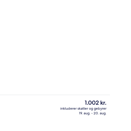
t udendørs pool, liggestole
Executive-værelse - 1 queensize-sen
Den
1.002 kr.
nuværende
inkluderer skatter og gebyrer
pris
19. aug. - 20. aug.
s morgenmad, frokost og aftensmad
Bar (på overnatningsstedet)
er
1.002 kr.