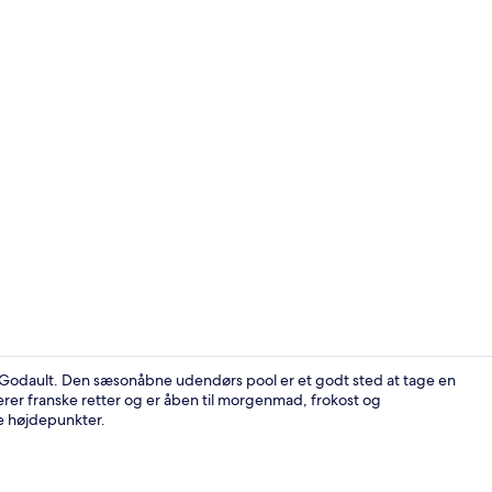
Sæsonbestem
 Godault. Den sæsonåbne udendørs pool er et godt sted at tage en
erer franske retter og er åben til morgenmad, frokost og
e højdepunkter.
Der servere