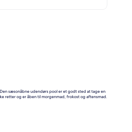
t
. Den sæsonåbne udendørs pool er et godt sted at tage en
ske retter og er åben til morgenmad, frokost og aftensmad.