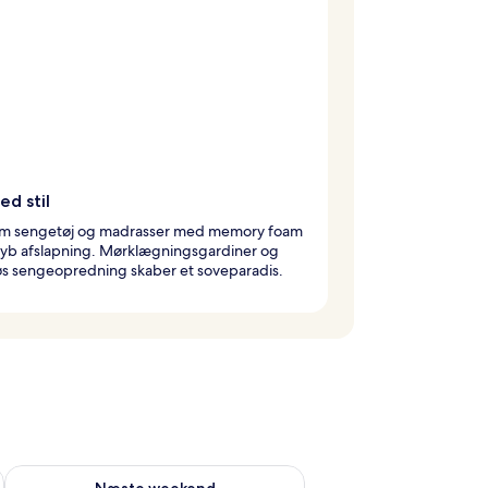
d stil
m sengetøj og madrasser med memory foam
dyb afslapning. Mørklægningsgardiner og
øs sengeopredning skaber et soveparadis.
d aug. 7 - aug. 9
Tjek tilgængelighed for næste weekend aug. 14 - aug. 16
Næste weekend