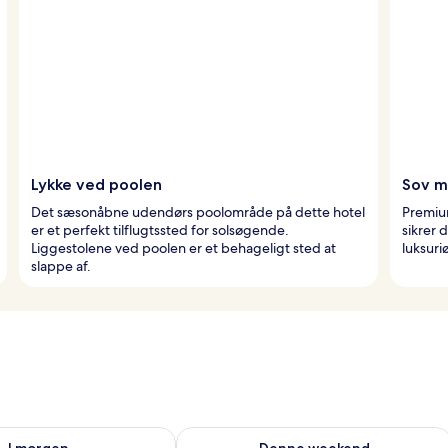
Lykke ved poolen
Sov me
Det sæsonåbne udendørs poolområde på dette hotel
Premiu
er et perfekt tilflugtssted for solsøgende.
sikrer 
Liggestolene ved poolen er et behageligt sted at
luksuri
slappe af.
lighed for i morgen aug. 8 - aug. 9
Tjek tilgængelighed for denne weeken
I morgen
Denne weekend