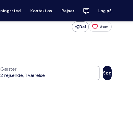
tningssted
Kontakt os
Rejser
Log på
Del
Gem
Gæster
Søg