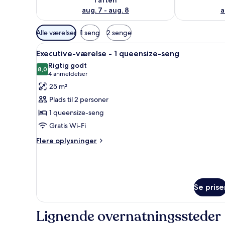
aug. 7 - aug. 8
a
Tilgængelige
Alle værelser
1 seng
2 senge
filtre
Indlæs
Executive-værelse - 1 queens
for
12
Executive-værelse - 1 queensize-seng
alle
værelser
Rigtig godt
billeder
8,0
8,0 ud af 10
(4
4 anmeldelser
af
anmeldelser)
25 m²
Executive-
Plads til 2 personer
værelse
1 queensize-seng
-
Gratis Wi-Fi
1
queensize-
Flere
Flere oplysninger
oplysninger
seng
om
Executive-
værelse
-
Se prise
1
queensize-
Lignende overnatningssteder
seng