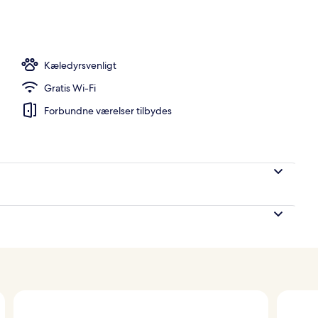
 morgenmad, frokost og aftensmad
Kæledyrsvenligt
Gratis Wi-Fi
Forbundne værelser tilbydes