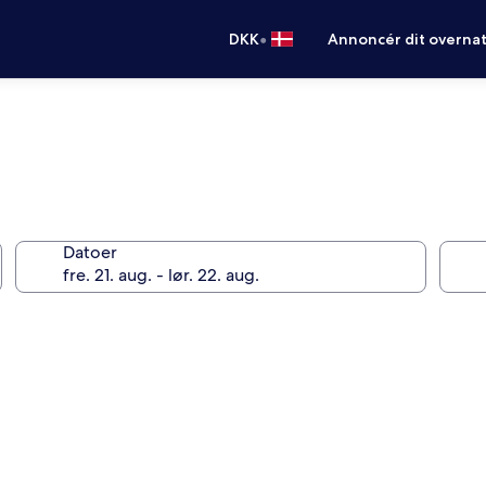
•
DKK
Annoncér dit overna
Datoer