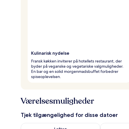
Kulinarisk nydelse
Fransk køkken inviterer på hotellets restaurant, der
byder på veganske og vegetariske valgmuligheder.
En bar og en solid morgenmadsbuffet forbedrer
spiseoplevelsen.
Værelsesmuligheder
Tjek tilgængelighed for disse datoer
Tjek tilgængelighed for i aften aug. 7 - aug. 8
Tjek tilgænge
I aften