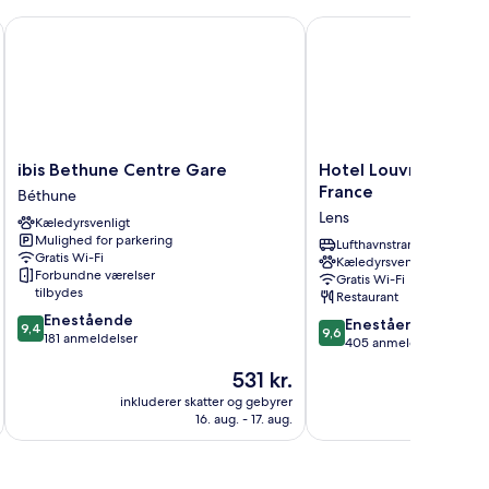
ng
ed
ibis Bethune Centre Gare
Hotel Louvre Lens - Esp
vesofa
ibis
Hotel
ibis Bethune Centre Gare
Hotel Louvre Lens - 
Bethune
Louvre
France
Béthune
Centre
Lens
Lens
Kæledyrsvenligt
Gare
-
Mulighed for parkering
Béthune
Esprit
Lufthavnstransport
Gratis Wi-Fi
Kæledyrsvenligt
de
Forbundne værelser
Gratis Wi-Fi
France
tilbydes
Restaurant
Lens
9.4
Enestående
9.6
Enestående
9,4
9,6
ud
181 anmeldelser
ud
405 anmeldelser
af
af
Prisen
531 kr.
10,
10,
er
Enestående,
Enestående,
inkluderer skatter og gebyrer
inkluderer 
531 kr.
181
16. aug. - 17. aug.
405
anmeldelser
anmeldelser