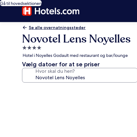
Gå til hovedsektionen
Se alle overnatningssteder
Novotel Lens Noyelles
4.0-
stjernet
Hotel i Noyelles Godault med restaurant og bar/lounge
overnatningssted
Vælg datoer for at se priser
Hvor skal du hen?
Billedgalleri
for
Novotel
Lens
Noyelles