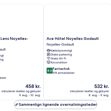
se
enkeltsenge
m
-
ns Noyelles-Godault
Ace Hôtel Noyelles Godault
so
2
enkeltsenge
Ace
Lens Noyelles-
Ace Hôtel Noyelles Godault
Hôtel
Noyelles-Godault
Noyelles
ault
Kæledyrsvenligt
Godault
Gratis parkering
igt
Noyelles-
Gratis Wi-Fi
ing
Godault
Aircondition
8.6
Fantastisk
8,6
ud
519 anmeldelser
af
elser
10,
Prisen
Prisen
458 kr.
532 kr.
Fantastisk,
er
er
519
inkluderer skatter og gebyrer
inkluderer skatter og gebyrer
458 kr.
532 kr.
anmeldelser
9. aug. - 10. aug.
8. aug. - 9. aug.
Sammenlign lignende overnatningssteder