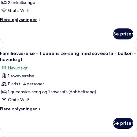
Superior-
2 enkeltsenge
værelse
Gratis Wi-Fi
-
Flere
Flere oplysninger
2
oplysninger
enkeltsenge
om
Se priser
Superior-
værelse
-
Indlæs
Et moderne hotelværelse med seng, skr
5
2
Familieværelse - 1 queensize-seng med sovesofa - balkon -
alle
enkeltsenge
havudsigt
billeder
Havudsigt
af
1 soveværelse
Familieværelse
Plads til 4 personer
-
1
1 queensize-seng og 1 sovesofa (dobbeltseng)
queensize-
Gratis Wi-Fi
seng
Flere
Flere oplysninger
med
oplysninger
sovesofa
om
Se priser
Familieværelse
-
-
balkon
1