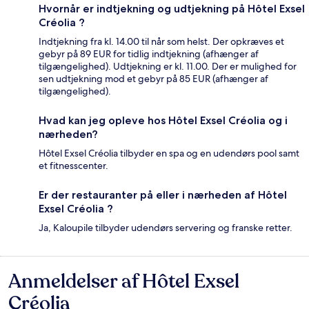
Hvornår er indtjekning og udtjekning på Hôtel Exsel
Créolia ?
Indtjekning fra kl. 14.00 til når som helst. Der opkræves et
gebyr på 89 EUR for tidlig indtjekning (afhænger af
tilgængelighed). Udtjekning er kl. 11.00. Der er mulighed for
sen udtjekning mod et gebyr på 85 EUR (afhænger af
tilgængelighed).
Hvad kan jeg opleve hos Hôtel Exsel Créolia og i
nærheden?
Hôtel Exsel Créolia tilbyder en spa og en udendørs pool samt
et fitnesscenter.
Er der restauranter på eller i nærheden af Hôtel
Exsel Créolia ?
Ja, Kaloupile tilbyder udendørs servering og franske retter.
Anmeldelser af Hôtel Exsel
Anmeldelser
Créolia