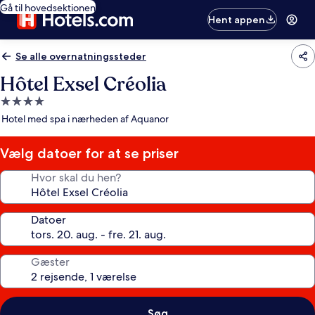
Gå til hovedsektionen
Hent appen
Se alle overnatningssteder
Hôtel Exsel Créolia
4.0-
stjernet
Hotel med spa i nærheden af Aquanor
overnatningssted
Vælg datoer for at se priser
Hvor skal du hen?
Datoer
Gæster
Søg