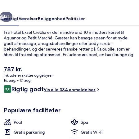
rige
Næste
34+
Oversigt
Værelser
Beliggenhed
Politikker
Fra Hôtel Exsel Créolia er der mindre end 10 minutters kørsel til
Aquanor og Petit Marché. Gæster kan besøge spaen for at nyde
godt af massage, ansigtsbehandlinger eller body scrub-
behandlinger, og der serveres franske retter på Kaloupile, som er
åben til frokost og aftensmad. En udendørs pool, en bar/lounge og
et fitnesscenter er andre højdepunkter.
Den
787 kr.
nuværende
inkluderer skatter og gebyrer
pris
16. aug. - 17. aug.
Der serveres frokost og aftensmad
er
Anmeldelser
Rigtig godt
8,0
Vis alle 384 anmeldelser
787 kr.
8,0 ud af 10.
Populære faciliteter
Pool
Spa
Gratis parkering
Gratis Wi-Fi