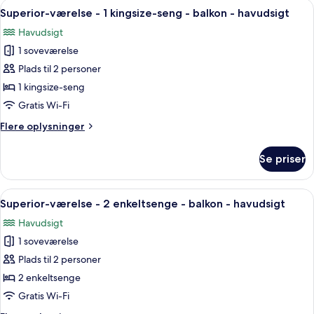
Indlæs
En balkon med to røde stole og et lill
-
4
queensize-
Superior-værelse - 1 kingsize-seng - balkon - havudsigt
alle
seng
havudsigt
Havudsigt
med
billeder
sovesofa
1 soveværelse
af
-
Superior-
Plads til 2 personer
balkon
værelse
-
1 kingsize-seng
havudsigt
-
Gratis Wi-Fi
1
Flere
Flere oplysninger
kingsize-
oplysninger
seng
om
Se priser
Superior-
-
værelse
balkon
-
Indlæs
En balkon med to røde stole og et lill
-
4
1
Superior-værelse - 2 enkeltsenge - balkon - havudsigt
alle
havudsigt
kingsize-
Havudsigt
seng
billeder
-
1 soveværelse
af
balkon
Superior-
Plads til 2 personer
-
værelse
havudsigt
2 enkeltsenge
-
Gratis Wi-Fi
2