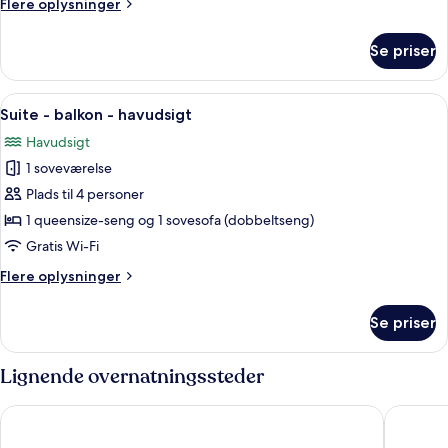
Flere
Flere oplysninger
enkeltsenge
oplysninger
-
om
Se priser
Superior-
balkon
værelse
-
-
Indlæs
Et hotelværelse med seng, skrivebord,
havudsigt
4
2
Suite - balkon - havudsigt
alle
enkeltsenge
Havudsigt
-
billeder
balkon
1 soveværelse
af
-
Suite
Plads til 4 personer
havudsigt
-
1 queensize-seng og 1 sovesofa (dobbeltseng)
balkon
Gratis Wi-Fi
-
Flere
Flere oplysninger
havudsigt
oplysninger
om
Se priser
Suite
-
balkon
Lignende overnatningssteder
-
havudsigt
Dina Morgabine Saint Denis
Hotel Se