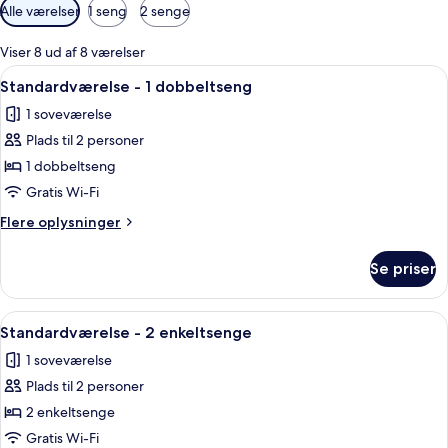
Tilgængelige
Alle værelser
1 seng
2 senge
filtre
for
Viser 8 ud af 8 værelser
værelser
Indlæs
Et hotelværelse med en seng, et skrive
5
Standardværelse - 1 dobbeltseng
alle
1 soveværelse
billeder
Plads til 2 personer
af
Standardværelse
1 dobbeltseng
-
Gratis Wi-Fi
1
Flere
Flere oplysninger
dobbeltseng
oplysninger
om
Se priser
Standardværelse
-
1
Indlæs
Et hotelværelse med en seng, et skrive
5
dobbeltseng
Standardværelse - 2 enkeltsenge
alle
1 soveværelse
billeder
Plads til 2 personer
af
Standardværelse
2 enkeltsenge
-
Gratis Wi-Fi