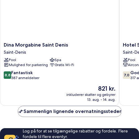
Dina
Hotel
Dina Morgabine Saint Denis
Hotel 
Morgabine
Select
Saint-Denis
Saint-D
Saint
Saint-
Pool
Spa
Pool
Denis
Denis
Mulighed for parkering
Gratis Wi-Fi
Aircon
Saint-
Denis
8.8
7.0
Fantastisk
God
8,8
7,0
ud
ud
387 anmeldelser
317 
af
af
Prisen
821 kr.
10,
10,
er
Fantastisk,
Godt,
inkluderer skatter og gebyrer
821 kr.
13. aug. - 14. aug.
387
317
anmeldelser
anmelde
Sammenlign lignende overnatningssteder
Log på for at se tilgængelige rabatter og fordele. Flere
fordele til flere eventyr.