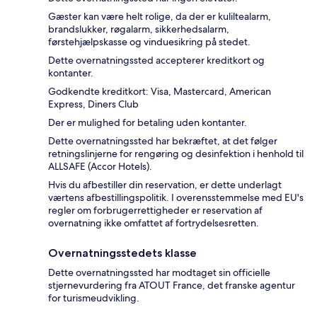
Gæster kan være helt rolige, da der er kuliltealarm,
brandslukker, røgalarm, sikkerhedsalarm,
førstehjælpskasse og vinduesikring på stedet.
Dette overnatningssted accepterer kreditkort og
kontanter.
Godkendte kreditkort: Visa, Mastercard, American
Express, Diners Club
Der er mulighed for betaling uden kontanter.
Dette overnatningssted har bekræftet, at det følger
retningslinjerne for rengøring og desinfektion i henhold til
ALLSAFE (Accor Hotels).
Hvis du afbestiller din reservation, er dette underlagt
værtens afbestillingspolitik. I overensstemmelse med EU's
regler om forbrugerrettigheder er reservation af
overnatning ikke omfattet af fortrydelsesretten.
Overnatningsstedets klasse
Dette overnatningssted har modtaget sin officielle
stjernevurdering fra ATOUT France, det franske agentur
for turismeudvikling.