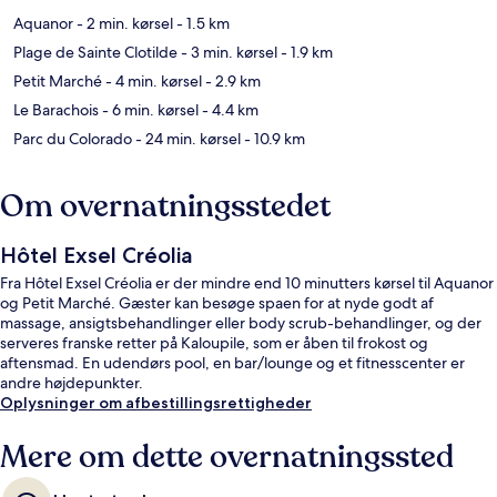
Aquanor
- 2 min. kørsel
- 1.5 km
Plage de Sainte Clotilde
- 3 min. kørsel
- 1.9 km
Petit Marché
- 4 min. kørsel
- 2.9 km
Le Barachois
- 6 min. kørsel
- 4.4 km
Parc du Colorado
- 24 min. kørsel
- 10.9 km
Om overnatningsstedet
Hôtel Exsel Créolia
Fra Hôtel Exsel Créolia er der mindre end 10 minutters kørsel til Aquanor
og Petit Marché. Gæster kan besøge spaen for at nyde godt af
massage, ansigtsbehandlinger eller body scrub-behandlinger, og der
serveres franske retter på Kaloupile, som er åben til frokost og
aftensmad. En udendørs pool, en bar/lounge og et fitnesscenter er
andre højdepunkter.
Oplysninger om afbestillingsrettigheder
Mere om dette overnatningssted