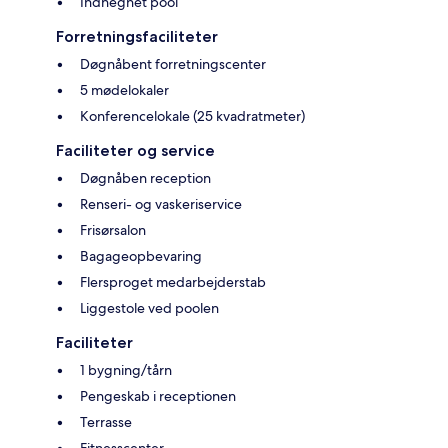
Indhegnet pool
Forretningsfaciliteter
Døgnåbent forretningscenter
5 mødelokaler
Konferencelokale (25 kvadratmeter)
Faciliteter og service
Døgnåben reception
Renseri- og vaskeriservice
Frisørsalon
Bagageopbevaring
Flersproget medarbejderstab
Liggestole ved poolen
Faciliteter
1 bygning/tårn
Pengeskab i receptionen
Terrasse