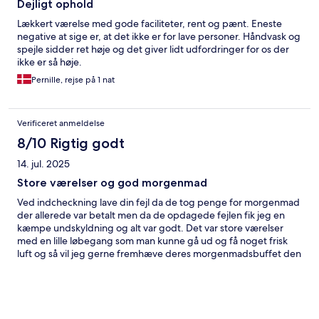
Dejligt ophold
Lækkert værelse med gode faciliteter, rent og pænt. Eneste
negative at sige er, at det ikke er for lave personer. Håndvask og
spejle sidder ret høje og det giver lidt udfordringer for os der
ikke er så høje.
Pernille, rejse på 1 nat
Verificeret anmeldelse
8/10 Rigtig godt
14. jul. 2025
Store værelser og god morgenmad
Ved indcheckning lave din fejl da de tog penge for morgenmad
der allerede var betalt men da de opdagede fejlen fik jeg en
kæmpe undskyldning og alt var godt. Det var store værelser
med en lille løbegang som man kunne gå ud og få noget frisk
luft og så vil jeg gerne fremhæve deres morgenmadsbuffet den
var virkelig fantastisk med friskpresset appelsinjuice og alt hvad
hjertet begærer. Det eneste lille minus var at det lå hvad jeg vil
kalde for et industrikvarter.