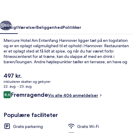
Entenfang
Hannover
rige
Næste
50+
Oversigt
Værelser
Beliggenhed
Politikker
Mercure Hotel Am Entenfang Hannover ligger tæt på en togstation
og er en oplagt valgmulighed til et ophold i Hannover. Restauranten
er et oplagt sted at få lidt at spise, og når du har været forbi
fitnesscenteret for at træne, kan du slappe af med en drink i
baren/loungen. Andre højdepunkter tæller en terrasse, en have og
en ladestander til elcykler.
Den
497 kr.
nuværende
inkluderer skatter og gebyrer
pris
22. aug. - 23. aug.
Allergivenligt sengetøj, pengeskab på
er
Anmeldelser
Fremragende
8,6
Vis alle 406 anmeldelser
497 kr.
8,6 ud af 10.
Populære faciliteter
Gratis parkering
Gratis Wi-Fi