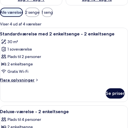
Tilgængelige
Alle værelser
2 senge
1 seng
filtre
for
Viser 4 ud af 4 værelser
værelser
Indlæs
Et hotelværelse med en stor seng, to 
4
Standardværelse med 2 enkeltsenge - 2 enkeltsenge
alle
30 m²
billeder
1 soveværelse
af
Standardværelse
Plads til 2 personer
med
2 enkeltsenge
2
Gratis Wi-Fi
enkeltsenge
Flere
Flere oplysninger
-
oplysninger
2
om
Se priser
Standardværelse
enkeltsenge
med
2
Indlæs
Et hotelværelse med en stor seng, to 
6
enkeltsenge
Deluxe-værelse - 2 enkeltsenge
alle
-
Plads til 4 personer
2
billeder
enkeltsenge
2 enkeltsenge