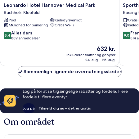
Leonardo
Sportho
Leonardo Hotel Hannover Medical Park
Sporth
Hotel
Fuchsba
Buchholz-Kleefeld
Barsing
Hannover
Barsing
Pool
Kæledyrsvenligt
Grati
Medical
Mulighed for parkering
Gratis Wi-Fi
Kæledy
Park
Buchholz-
8.4
9.0
Alletiders
Fre
8,4
9,0
Kleefeld
ud
ud
839 anmeldelser
314 
af
af
Prisen
632 kr.
10,
10,
er
Alletiders,
Fremrag
inkluderer skatter og gebyrer
632 kr.
24. aug. - 25. aug.
839
314
anmeldelser
anmelde
Sammenlign lignende overnatningssteder
Log på for at se tilgængelige rabatter og fordele. Flere
fordele til flere eventyr.
Log på
Tilmeld dig nu – det er gratis
Om området