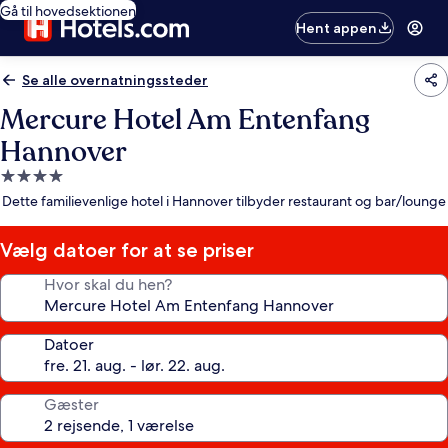
Gå til hovedsektionen
Hent appen
Se alle overnatningssteder
Mercure Hotel Am Entenfang
Hannover
4.0-
stjernet
Dette familievenlige hotel i Hannover tilbyder restaurant og bar/lounge
overnatningssted
Vælg datoer for at se priser
Hvor skal du hen?
Datoer
Gæster