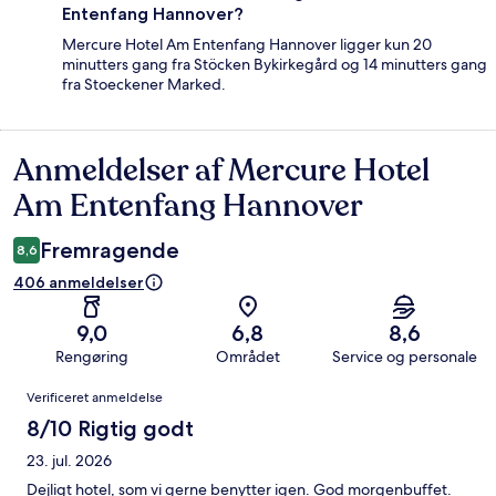
Entenfang Hannover?
Mercure Hotel Am Entenfang Hannover ligger kun 20
minutters gang fra Stöcken Bykirkegård og 14 minutters gang
fra Stoeckener Marked.
Anmeldelser af Mercure Hotel
Anmeldelser
Am Entenfang Hannover
Fremragende
8,6
406 anmeldelser
9,0
6,8
8,6
Rengøring
Området
Service og personale
Anmeldelser
Verificeret anmeldelse
8/10 Rigtig godt
23. jul. 2026
Dejligt hotel, som vi gerne benytter igen. God morgenbuffet.