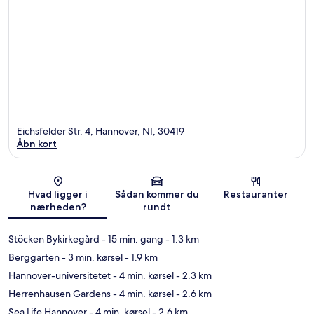
Eichsfelder Str. 4, Hannover, NI, 30419
Åbn kort
Kort
Hvad ligger i
Sådan kommer du
Restauranter
nærheden?
rundt
Stöcken Bykirkegård
- 15 min. gang
- 1.3 km
Berggarten
- 3 min. kørsel
- 1.9 km
Hannover-universitetet
- 4 min. kørsel
- 2.3 km
Herrenhausen Gardens
- 4 min. kørsel
- 2.6 km
Sea Life Hannover
- 4 min. kørsel
- 2.6 km