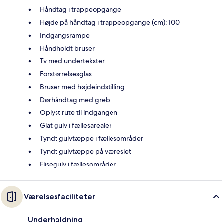
Håndtag i trappeopgange
Højde på håndtag i trappeopgange (cm): 100
Indgangsrampe
Håndholdt bruser
Tv med undertekster
Forstørrelsesglas
Bruser med højdeindstilling
Dørhåndtag med greb
Oplyst rute til indgangen
Glat gulv i fællesarealer
Tyndt gulvtæppe i fællesområder
Tyndt gulvtæppe på væreslet
Flisegulv i fællesområder
Værelsesfaciliteter
Underholdning