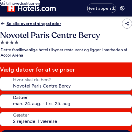
Gå til hovedsektionen
Hent appen
Se alle overnatningssteder
Novotel Paris Centre Bercy
4.0-
stjernet
Dette familievenlige hotel tilbyder restaurant og ligger i nærheden af
overnatningssted
Accor Arena
Vælg datoer for at se priser
Hvor skal du hen?
Datoer
Gæster