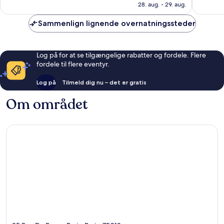
849 kr.
anmeldelser
anmelde
28. aug. - 29. aug.
Sammenlign lignende overnatningssteder
Log på for at se tilgængelige rabatter og fordele. Flere
fordele til flere eventyr.
Log på
Tilmeld dig nu – det er gratis
Om området