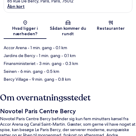
85 Rue De Bercy, Paris, Paris, 75012
Åbn kort
Kort
Hvad ligger i
Sådan kommer du
Restauranter
nærheden?
rundt
Accor Arena
- 1 min. gang
- 0.1 km
Jardins de Bercy
- 1 min. gang
- 0.1 km
Finansministeriet
- 3 min. gang
- 0.3 km
Seinen
- 6 min. gang
- 0.5 km
Bercy Village
- 9 min. gang
- 0.8 km
Om overnatningsstedet
Novotel Paris Centre Bercy
Novotel Paris Centre Bercy befinder sig kun fem minutters kørsel fra
Accor Arena og Canal Saint-Martin. Gæster, som gerne vil have noget at
spise, kan besøge Le Paris Bercy, der serverer moderne, europæiske
retter og er åben til morgenmad, frokost og aftensmad. Andre