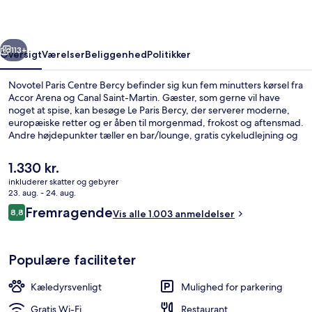
rige
Næste
113+
Oversigt
Værelser
Beliggenhed
Politikker
Novotel Paris Centre Bercy befinder sig kun fem minutters kørsel fra
Accor Arena og Canal Saint-Martin. Gæster, som gerne vil have
noget at spise, kan besøge Le Paris Bercy, der serverer moderne,
europæiske retter og er åben til morgenmad, frokost og aftensmad.
Andre højdepunkter tæller en bar/lounge, gratis cykeludlejning og
en terrasse. Rejsende har kun godt at sige om stedets hjælpsomme
personale og generelle forhold. Offentlig transport ligger kun en
Den
1.330 kr.
kort gåtur væk: Bercy Metrostation ligger 3 minutter væk og Cour
nuværende
inkluderer skatter og gebyrer
Saint-Émilion Station ligger 9 minutter derfra.
pris
23. aug. - 24. aug.
Junior-suite - 1 dobbeltseng | Premi
er
Anmeldelser
Fremragende
8,8
Vis alle 1.003 anmeldelser
1.330 kr.
8,8 ud af 10.
Populære faciliteter
Kæledyrsvenligt
Mulighed for parkering
Gratis Wi-Fi
Restaurant