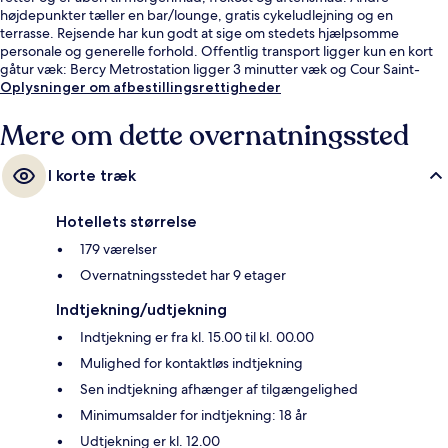
højdepunkter tæller en bar/lounge, gratis cykeludlejning og en
terrasse. Rejsende har kun godt at sige om stedets hjælpsomme
personale og generelle forhold. Offentlig transport ligger kun en kort
gåtur væk: Bercy Metrostation ligger 3 minutter væk og Cour Saint-
Émilion Station ligger 9 minutter derfra.
Oplysninger om afbestillingsrettigheder
Mere om dette overnatningssted
I korte træk
Hotellets størrelse
179 værelser
Overnatningsstedet har 9 etager
Indtjekning/udtjekning
Indtjekning er fra kl. 15.00 til kl. 00.00
Mulighed for kontaktløs indtjekning
Sen indtjekning afhænger af tilgængelighed
Minimumsalder for indtjekning: 18 år
Udtjekning er kl. 12.00