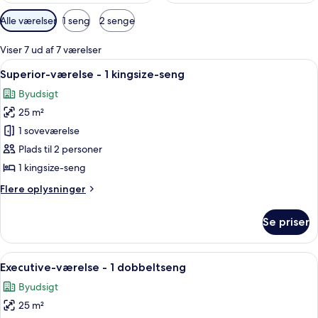
Tilgængelige
Alle værelser
1 seng
2 senge
filtre
for
Viser 7 ud af 7 værelser
værelser
Indlæs
Et hotelværelse med en stor seng, et sk
10
Superior-værelse - 1 kingsize-seng
alle
Byudsigt
billeder
25 m²
af
Superior-
1 soveværelse
værelse
Plads til 2 personer
-
1 kingsize-seng
1
Flere
Flere oplysninger
kingsize-
oplysninger
seng
om
Se priser
Superior-
værelse
-
Indlæs
Et hotelværelse med seng, skrivebord, 
9
1
Executive-værelse - 1 dobbeltseng
alle
kingsize-
Byudsigt
seng
billeder
25 m²
af