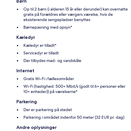
Børn
Op til 2 børn (i alderen 15 år eller derunder) kan overnatte
gratis på forældres eller værgers værelse, hvis de
eksisterende sengepladser benyttes
Børnepasning med opsyn*
Kæledyr
Kæledyr er tilladt*
Servicedyr er tilladt
Der tilbydes mad- og vandskåle
Internet
Gratis Wi-Fi i fællesområder
Wi-Fi (hastighed: 500+ Mbit/s (godt til 6+ personer eller
10+ enheder)) på værelserne*
Parkering
Der er parkering på stedet
Parkering i området indenfor 50 meter (32 EUR pr. dag)
Andre oplysninger